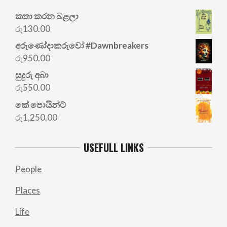
කතා කරන බළලා
රු
130.00
අරු‍ණෝදාකරුවෝ #Dawnbreakers
රු
950.00
සුදුරු අබා
රු
550.00
කේ පොයින්ට්
රු
1,250.00
USEFULL LINKS
People
Places
Life