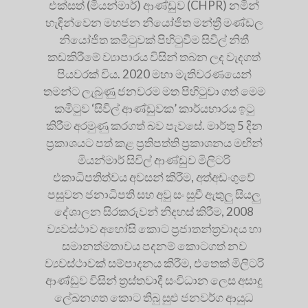
එක්සත් (මියන්මාර්) ආණ්ඩුව (CHPR) නමින්
හැඳින්වෙන මහජන නියෝජිත මන්ත්‍රී මණ්ඩල
නියෝජිත කමිටුවක් පිහිටුවීම සිවිල් නිතී
කඩකිරීමේ ව්‍යාපාරය විසින් තබන ලද වැදගත්
පියවරක් විය. 2020 මහා මැතිවරණයෙන්
තමන්ට ලැබුණු ජනවරම මත පිහිටුවා ගත් මෙම
කමිටුව ‘සිවිල් ආණ්ඩුවක’ කාර්යභාරය ඉටු
කිරීම අරමුණු කරගත් බව පැවසේ. මාර්තු 5 දින
ප්‍රකාශයට පත් කළ ප්‍රතිපත්ති ප්‍රකාශනය මඟින්
මියන්මාර් සිවිල් ආණ්ඩුව මිලිටරි
එකාධිපතිත්වය අවසන් කිරීම, අත්අඩංගුවේ
පසුවන ජනාධිපති සහ අවු සං සුචී ඇතුලු සියලු
දේශාලන සිරකරුවන් නිදහස් කිරීම, 2008
ව්‍යවස්ථාව අහෝසි කොට ප්‍රජාතන්ත්‍රවාදය හා
සමානත්මතාවය පදනම් කොටගත් නව
ව්‍යවස්ථාවක් සම්පාදනය කිරීම, එතෙක් මිලිටරි
ආණ්ඩුව විසින් ත්‍රස්තවාදී සංවිධාන ලෙස අසාදු
ලේඛනගත කොට තිබු සුළු ජනවර්ග ආයුධ