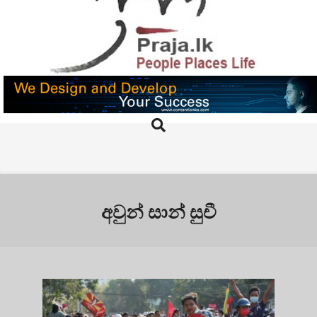
Skip
to
content
PRAJA.LK
Search
Primary
Navigation
Menu
අවුන් සාන් සුචී