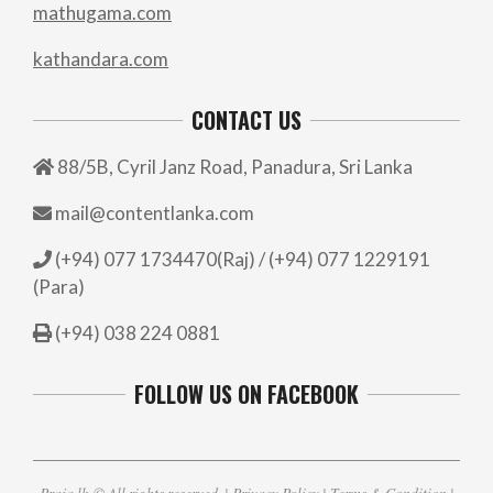
mathugama.com
kathandara.com
CONTACT US
88/5B, Cyril Janz Road, Panadura, Sri Lanka
mail@contentlanka.com
(+94) 077 1734470(Raj) / (+94) 077 1229191
(Para)
(+94) 038 224 0881
FOLLOW US ON FACEBOOK
Praja.lk
© All rights reserved. |
Privacy Policy
|
Terms & Condition
|