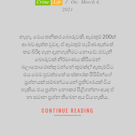
Crime
Life
On:
March 4,
2021
නැහැ. මෙය තනිකර බොරුවකි. ඇමතුම් 200ක්
ආ බව ඇත්ත වුවද, ඒ ඇමතුම් පැමිණ ඇත්තේ
තම බිරිඳ ගැන දැනගැනීමට නොවේ. එවැනි
බොරුවක් නිර්මාණය කිරීමෙන්
බලාපොරොත්තු වන්නේ කුමක්ද? ඇතැම්විට
එය මෙම පුවත්පතේ සංස්කාරක පිරිමින්ගේ
ප්‍රශ්නයක් සම්බන්ධයෙන් ප්‍රතිචාරයක් විය
හැකිය. එය ප්‍රශ්න නොකර පිළිගන්නා අයද ඒ
හා සමාන ප්‍රශ්න තිබෙන අය විය හැකිය.
CONTINUE READING