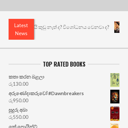
Latest
එළියෙයි ඇතුළෙයි කුඩු නැත් ද? විශෝධනය වෙනවා ද?
News
TOP RATED BOOKS
කතා කරන බළලා
රු
130.00
අරු‍ණෝදාකරුවෝ #Dawnbreakers
රු
950.00
සුදුරු අබා
රු
550.00
කේ පොයින්ට්