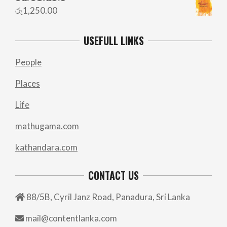
රු
1,250.00
USEFULL LINKS
People
Places
Life
mathugama.com
kathandara.com
CONTACT US
88/5B, Cyril Janz Road, Panadura, Sri Lanka
mail@contentlanka.com