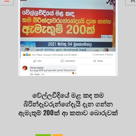
වේල්ලවීදියේ මළ කඳ තම
බිරින්දෑවරුන්ගේදැයි දැන ගන්න
ඇමැතුම් 200ක් ආ කතාව බොරුවක්
2021-
03-
04