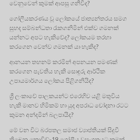
වෙනුවෙන් කුමක් ආපසු ගනීවිද?
ගෝලීයකරණය වූ ලෝකයේ ජාත්‍යන්තරය සමග
සුහද සම්බන්ධතා රැකගනිමින් එක්ව ගමනක්
යන්නට අපට හැකිවේද? ලෝකයම තරහා
කරගෙන වෙන්ව ගමනක් යා හැකිද?
ආනයන තහනම් කරමින් අපනයන පමණක්
කරගෙන පැවතිය හැකි සොඳුරු ආර්ථික
උපායමාර්ගය ලෝකය පිළිගනියිද?
ශ්‍රී ලංකාවේ පාලකයන්ට එරෙහිව යළි මතුවිය
හැකි මානව හිමිකම් හා යුද අපරාධ චෝදනා රටට
කුමන අන්දමින් බලපායිද?
මේ වන විට බරපතල සමාජ ව්‍යාප්තියක් සිදුවී
තිබෙන කොවිඩ්-19 ගෝලීය වසංගතයට කුමක්