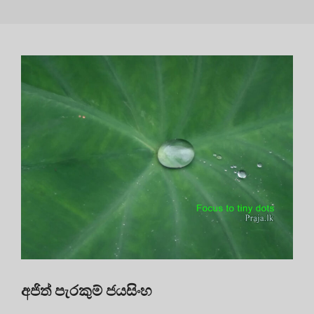
අජිත් පැරකුම් ජයසිංහ