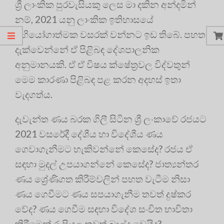
ශ්‍රී ලාංකික පුරවැසියකු ලෙස මා දකින අන්දමින්
නම්, 2021 යනු ලාංකික ඉතිහාසයේ
අභියෝගාත්මක වසරක් වන්නට ඉඩ තිබේ. පහත
දැක්වෙන්නේ ඒ පිළිබඳ දේශපාලනික
අනුමානයකි. ඒ ඒ විෂය ක්ෂේත්‍රවල විද්වතුන්
මෙම කාරණා පිළිබඳ පළ කරන අදහස් ඉතා
වැදගත්ය.
දැවැන්ත ණය බරක ගිලී සිටින ශ්‍රී ලංකාවේ රජයට
2021 වසරේදී දේශීය හා විදේශීය ණය
ගෙවාගැනීමට හැකිවන්නේ කෙසේද? රජය ඒ
සඳහා මුදල් උපයාගන්නේ කෙසේද? ජාත්‍යන්තර
ණය ශ්‍රේණිගත කිරීම්වලින් පහත වැටීම නිසා
ණය ගෙවීමට ණය සපයාගැනීම තවත් දුෂ්කර
වේද? ණය ගෙවීම සඳහා විදේශ සංචිත භාවිතා
කිරීමෙන් රුපියල තවත් බාල්දු වෙයිද?