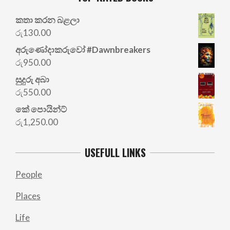
කතා කරන බළලා
රු
130.00
අරු‍ණෝදාකරුවෝ #Dawnbreakers
රු
950.00
සුදුරු අබා
රු
550.00
කේ පොයින්ට්
රු
1,250.00
USEFULL LINKS
People
Places
Life