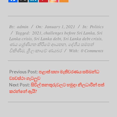
2021-
01-
By:
admin
On:
January 1, 2021
In:
Politics
01
Tagged:
2021
,
challenges before Sri Lanka
,
Sri
Lanka crisis
,
Sri Lanka debt
,
Sri Lanka debt crisis
,
ණය ශ්‍රේණිගත කිරීමේ ආයතන
,
දේශීය සම්පත්
විකිණීම
,
ශ්‍රී ලංකාවේ ණයබර
With:
0 Comments
Previous Post:
පළාත් සභා මැතිවරණය සම්බන්ධ
ව්‍යවස්ථා ගැටලුව
Next Post:
සිවිල් තනතුරුවලට හමුදා නිලධාරීන් පත්
කරන්නේ ඇයි?