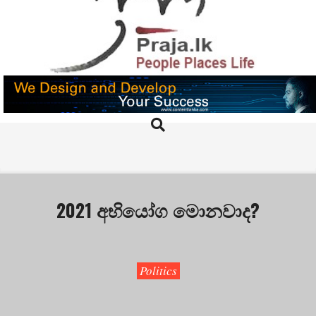
Skip
to
content
PRAJA.LK
Search
Primary
Navigation
Menu
2021 අභියෝග මොනවාද?
Politics