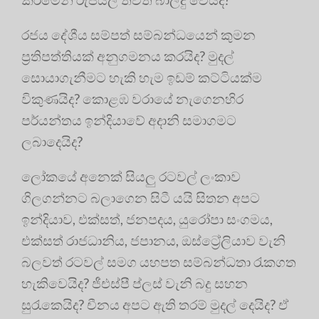
රජය දේශීය සම්පත් සම්බන්ධයෙන් කුමන
ප්‍රතිපත්තියක් අනුගමනය කරයිද? මුදල්
සොයාගැනීමට හැකි හැම ඉඩම් කට්ටියක්ම
විකුණයිද? කොළඹ වරායේ නැගෙනහිර
පර්යන්තය ඉන්දියාවේ අදානි සමාගමට
ලබාදෙයිද?
ලෝකයේ අනෙක් සියලු රටවල් ලංකාව
ගිලගන්නට බලාගෙන සිටී යයි සිතන අපට
ඉන්දියාව, එක්සත්, ජනපදය, යුරෝපා සංගමය,
එක්සත් රාජධානිය, ජපානය, ඔස්ට්‍රේලියාව වැනි
බලවත් රටවල් සමග යහපත සම්බන්ධතා රැකගත
හැකිවෙයිද? ජීඑස්පී ප්ලස් වැනි බදු සහන
සුරැකෙයිද? චීනය අපට ඇති තරම් මුදල් දෙයිද? ඒ