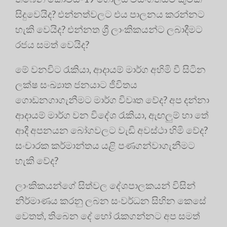
සිදුවෙයිද? එන්නත්වලට එය පාලනය කරන්නට
හැකි වෙයිද? එන්නත ශ්‍රී ලාංකිකයන්ට ලබාදීමට
රජය සමත් වෙයිද?
මේ වනවිට රැකියා, ආදායම් මාර්ග අහිමි වී සිටින
ලක්ෂ සංඛ්‍යාත ජනයාට ජීවිතය
ගොඩනගාගැනීමට මාර්ග විවෘත වේද? අප දන්නා
ආදායම් මාර්ග වන විදේශ රැකියා, ඇඟලුම් හා තේ
ආදී අපනයන බෝගවලට වැඩි අවස්ථා හිමි වේද?
සංචාරක කර්මාන්තය යළි පණගන්වාගැනීමට
හැකි වේද?
ලාංකිකයන්ගේ සිත්වල දේශපාලකයන් විසින්
නිර්මාණය කරනු ලබන සංවර්ධන සිහින කෙසේ
වෙතත්, තිබෙන දේ හෝ රැකගන්නට අප සමත්