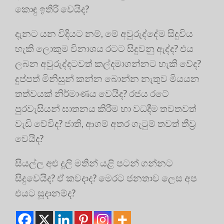
කොඳු ඉතිරි වෙයිද?
දැනට යන විදියට නම්, මේ අවුරුද්දේම සිදුවිය
හැකි ලොකුම විනාශය රටට සිදුවනු ඇද්ද? එය
ලබන අවුරුද්දටවත් කල්දමාගන්නට හැකි වේද?
දුප්පත් මිනිසුන් කන්න බොන්න නැතුව මියයන
තත්වයක් නිර්මාණය වෙයිද? රජය රටේ
පුරවැසියන් ඝාතනය කිරීම හා වධදීම තවතවත්
වැඩි වේවිද? ජාති, ආගම් අතර ගැටුම් තවත් තීව්‍ර
වෙයිද?
සියල්ල අළු දූලි මතින් යළි පටන් ගන්නට
සිදුවෙයිද? ඒ කවදාද? මෙරට ජනතාව ලෙස අප
එයට සූදානම්ද?