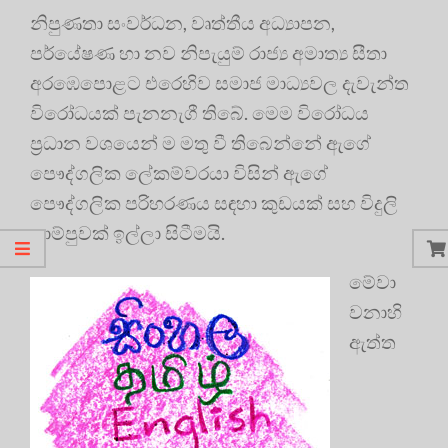
නිපුණතා සංවර්ධන, වෘත්තීය අධ්‍යාපන,
පර්යේෂණ හා නව නිපැයුම් රාජ්‍ය අමාත්‍ය සීතා
අරඹෙපොළට එරෙහිව සමාජ මාධ්‍යවල දැවැන්ත
විරෝධයක් පැනනැගී තිබේ. මෙම විරෝධය
ප්‍රධාන වශයෙන් ම මතු වී තිබෙන්නේ ඇගේ
පෞද්ගලික ලේකම්වරයා විසින් ඇගේ
පෞද්ගලික පරිහරණය සඳහා කුඩයක් සහ විදුලි
ලාම්පුවක් ඉල්ලා සිටීමයි.
මේවා
වනාහි
ඇත්ත