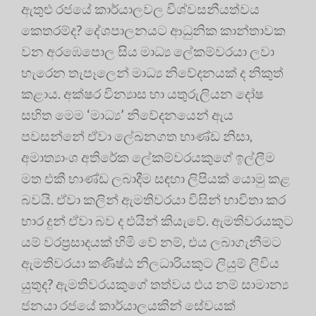
ඇතුළු රජයේ කාර්යාලවල විශ්වසනීයත්වය
කෙතරම්ද? දේශපාලනයට ආධුනික කාන්තාවක
වන අරඹෙපොල සිය මාධ්‍ය ලේකම්වරයා ලවා
හැරෙන තැපෑලෙන් මාධ්‍ය නිවේදනයක් ද නිකුත්
කළාය. අක්ෂර වින්‍යාස හා යතුරුලියන දෝෂ
සහිත මෙම ‘මාධ්‍ය’ නිවේදනයෙන් ඇය
පවසන්නේ ඒවා ලේඛනගත භාණ්ඩ නිසා,
අමාත්‍යාංශ අතිරේක ලේකම්වරයකුගේ ඉල්ලීම
මත එකී භාණ්ඩ ලබාදීම සඳහා ලිපියක් යොමු කළ
බවයි. ඒවා කලින් ඇමතිවරයා විසින් භාවිතා කර
භාර දුන් ඒවා බව ද එයින් කියැවේ. ඇමතිවරයකුට
යම් වරප්‍රසාදයක් හිමි වේ නම්, එය ලබාගැනීමට
ඇමතිවරයා කණිෂ්ඨ නිලධාරියකුට ලියුම් ලිවිය
යුතුද? ඇමතිවරයකුගේ තත්වය එය නම් සාමාන්‍ය
ජනයා රජයේ කාර්යාලයකින් සේවයක්