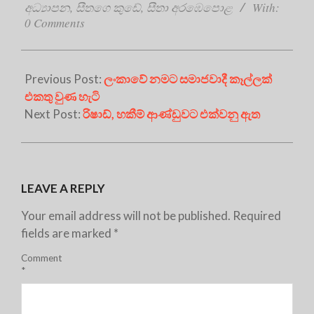
අධ්‍යාපන
,
සීතගෙ කුඩේ
,
සීතා අරඹෙපොළ
With:
0 Comments
Previous Post:
ලංකාවේ නමට සමාජවාදී කෑල්ලක්
එකතු වුණ හැටි
Next Post:
රිෂාඩ්, හකීම් ආණ්ඩුවට එක්වනු ඇත
LEAVE A REPLY
Your email address will not be published.
Required
fields are marked
*
Comment
*