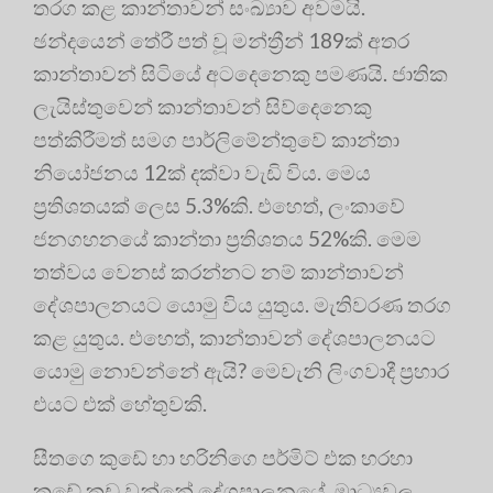
තරග කළ කාන්තාවන් සංඛ්‍යාව අවමයි.
ඡන්දයෙන් තේරී පත් වූ මන්ත්‍රීන් 189ක් අතර
කාන්තාවන් සිටියේ අටදෙනෙකු පමණයි. ජාතික
ලැයිස්තුවෙන් කාන්තාවන් සිව්දෙනෙකු
පත්කිරීමත් සමග පාර්ලිමේන්තුවේ කාන්තා
නියෝජනය 12ක් දක්වා වැඩි විය. මෙය
ප්‍රතිශතයක් ලෙස 5.3%කි. එහෙත්, ලංකාවේ
ජනගහනයේ කාන්තා ප්‍රතිශතය 52%කි. මෙම
තත්වය වෙනස් කරන්නට නම් කාන්තාවන්
දේශපාලනයට යොමු විය යුතුය. මැතිවරණ තරග
කළ යුතුය. එහෙත්, කාන්තාවන් දේශපාලනයට
යොමු නොවන්නේ ඇයි? මෙවැනි ලිංගවාදී ප්‍රහාර
එයට එක් හේතුවකි.
සීතගෙ කුඩේ හා හරිනිගෙ පර්මිට් එක හරහා
කුඩේ කුඩු වන්නේ දේශපාලනයේ, මාධ්‍යවල,