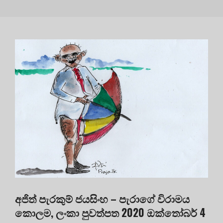
අජිත් පැරකුම් ජයසිංහ – පැරාගේ විරාමය
කොලම, ලංකා පුවත්පත 2020 ඔක්තෝබර් 4