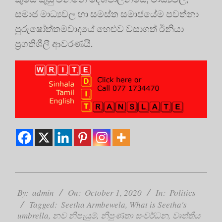
සමාජ මාධ්‍යවල හා සමස්ත සමාජයේම පවත්නා
පුරුෂෝත්තමවාදයේ හෙළුව වසාගත් ඊනියා
ප්‍රගතිශීලී ආවරණයි.
2020-
10-
By:
admin
On:
October 1, 2020
In:
Politics
01
Tagged:
Seetha Armbewela
,
What is Seetha's
umbrella
,
නව නිපැයුම්
,
නිපුණතා සංවර්ධන
,
වෘත්තීය