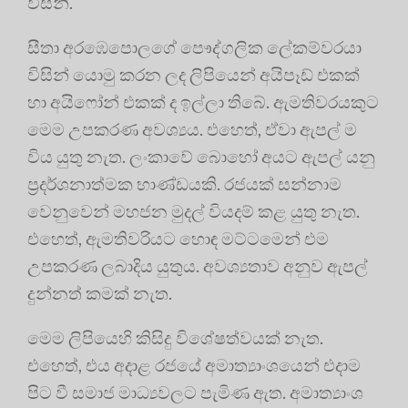
විසිනි.
සීතා අරඹෙපොලගේ පෞද්ගලික ලේකම්වරයා
විසින් යොමු කරන ලද ලිපියෙන් අයිපෑඩ් එකක්
හා අයිෆෝන් එකක් ද ඉල්ලා තිබේ. ඇමතිවරයකුට
මෙම උපකරණ අවශ්‍යය. එහෙත්, ඒවා ඇපල් ම
විය යුතු නැත. ලංකාවේ බොහෝ අයට ඇපල් යනු
ප්‍රදර්ශනාත්මක භාණ්ඩයකි. රජයක් සන්නාම
වෙනුවෙන් මහජන මුදල් වියදම් කළ යුතු නැත.
එහෙත්, ඇමතිවරියට හොඳ මට්ටමෙන් එම
උපකරණ ලබාදිය යුතුය. අවශ්‍යතාව අනුව ඇපල්
දුන්නත් කමක් නැත.
මෙම ලිපියෙහි කිසිදු විශේෂත්වයක් නැත.
එහෙත්, එය අදාළ රජයේ අමාත්‍යාංශයෙන් එදාම
පිට වී සමාජ මාධ්‍යවලට පැමිණ ඇත. අමාත්‍යාංශ