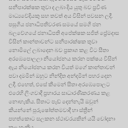
සනීපාරක්ෂක තුවා ද ලබා දිය යුතු බව ප්‍රවීණ
මාධ්‍යවේදියකු සහ තවත් අය විසින් පවසන ලදී.
පසුගිය ජනාධිපතිවරණ සමයේ සමගි ජන
බලවේගයේ ජනාධිපති අපේක්ෂක සජිත් ප්‍රේමදාස
විසින් කාන්තාවන්ට සනීපාරක්ෂක තුවා
නොමිලේ ලබාදෙන බව ප්‍රකාශ කළ විට සීතා
අරඹෙපොලලා නියෝජනය කරන පක්ෂය විසින්
ඇය නියෝජනය කරන වියත් මගේ කාන්තාවන්
පවා දමමින් ඔහුට නින්දිත අන්දමින් පහර දෙන
ලදී. එහෙත්, එසේ කීමෙන් සීතා අරඹෙපොලට
එරෙහි ලිංගවාදී ප්‍රහාරය සාධාරණීකරණය කළ
නොහැකිය. සීතාට පෑඩ් දෙන්නැයි ඔවුන්
කියන්නේ පුරුෂෝත්තමවාදී හා ස්ත්‍රීන්
පහත්කොට සලකන ස්ථාවරයකින් යයි චෝදනා
කළ හැකිය.