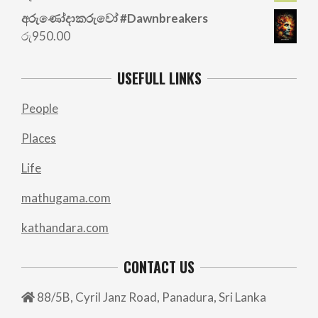
රු700.00.
රු500.00.
අරු‍ණෝදාකරුවෝ #Dawnbreakers
රු
950.00
USEFULL LINKS
People
Places
Life
mathugama.com
kathandara.com
CONTACT US
88/5B, Cyril Janz Road, Panadura, Sri Lanka