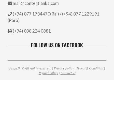
mail@contentlanka.com
(+94) 077 1734470(Raj) / (+94) 077 1229191
(Para)
(+94) 038 224 0881
FOLLOW US ON FACEBOOK
Praja.lk
© All rights reserved. |
Privacy Policy
|
Terms & Condition
|
Refund Policy
|
Contact us