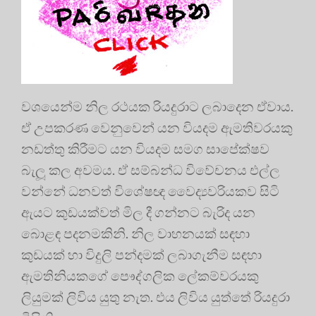
වශයෙන්ම නිල රථයක රියදුරාට ලබාදෙන ඒවාය.
ඒ උපකරණ වෙනුවෙන් යන වියදම ඇමතිවරයකු
නඩත්තු කිරීමට යන වියදම සමග සාපේක්ෂව
බැලූ කල අවමය. ඒ සම්බන්ධ විවේචනය එල්ල
වන්නේ ධනවත් විශේෂඥ වෛද්‍යවරියකව සිටි
ඇයට කුඩයක්වත් මිල දී ගන්නට බැරිද යන
බොළඳ පදනමකිනි. නිල වාහනයක් සඳහා
කුඩයක් හා විදුලි පන්දමක් ලබාගැනීම සඳහා
ඇමතිනියකගේ පෞද්ගලික ලේකම්වරයකු
ලියුමක් ලිවිය යුතු නැත. එය ලිවිය යුත්තේ රියදුරා