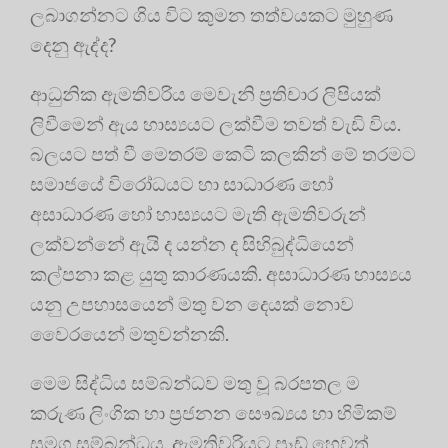
ලබාගන්නට ගිය විට කුමන තත්වයකට මුහුණ
දෙනු ඇද්ද?
ආධුනික ඇමතිවරිය මෙවැනි ප්‍රතිචාර ලිපියක්
ලිවීමෙන් ඇය හාස්‍යයට ලක්වීම තවත් වැඩි විය.
බලයට පත් වී මෙතරම් කෙටි කලකින් මේ තරමට
සමාජයේ විරෝධයට හා සාධාරණ හෝ
අසාධාරණ හෝ හාස්‍යයට මැති ඇමතිවරුන්
ලක්වන්නේ ඇයි ද යන්න ද සිහිබුද්ධියෙන්
කල්පනා කළ යුතු කාරණයකි. අසාධාරණ හාස්‍යය
යනු උපහාසයෙන් මතු වන දෙයක් නොව
වෛරයෙන් මතුවන්නකි.
මෙම සිද්ධිය සම්බන්ධව මතු වූ බරපතල ම
කරුණ ලිංගික හා ප්‍රජනන සෞඛ්‍යය හා හිමිකම්
සමග සම්බන්ධය. ඇමතිවරියට පෑඩ් හෙවත්