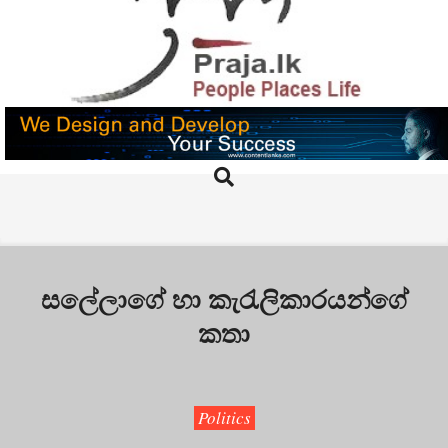
Skip
to
content
PRAJA.LK
Search
Primary
Navigation
Menu
සලේලාගේ හා කැරැලිකාරයන්ගේ
කතා
Politics