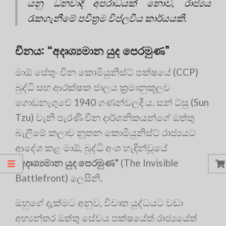
යනු ධනවාදී අපරාධයක් නොව, රාජ්‍යය
රැකගැනීමේ පවිත්‍රම විප්ලවීය කාර්යයකි.
චීනය: “අදෘශ්‍යමාන යුද පෙරමුණ”
මාඕ සේතුං චීන කොමියුනිස්ට් පක්ෂයේ (CCP)
බුද්ධි සහ ආරක්ෂක ජාලය ක්‍රමානුකූලව
ගොඩනැගුවේ 1940 ගණන්වලදී ය. සන් ට්සු (Sun
Tzu) වැනි පැරණි චීන දාර්ශනිකයන්ගේ ඔත්තු
බැලීමේ කලාව නූතන කොමියුනිස්ට් රාජ්‍යයට
ආදේශ කළ මාඕ, බුද්ධි අංශ හැඳින්වූයේ
“අදෘශ්‍යමාන යුද පෙරමුණ”
(The Invisible
Battlefront) ලෙසිනි.
ඔහුගේ දැක්මට අනුව, විවෘත යුද්ධයට වඩා
අභ්‍යන්තර ඔත්තු සේවය පක්ෂයේත් රාජ්‍යයේත්