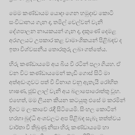
මෙම කණ්ඩායම යොදා ගෙන හමුදාව කොටි
සංවිධානය ගැන ද, තමිල් චෙල්වන් වැනි
දේශපාලන නායකයන් ගැන ද, දකුණේ දෙමළ
අරගලයට උපකාර කළ වාමාංශිකයන් පිළිබඳව ද
ඉතා විශ්වසනීය තොරතුරු ලබා ගත්තේය.
හිරු කණ්ඩායමේ අය බිය වී රටින් පලා ගියහ. ඒ
වන විට කණ්ඩායමෙන් කැඩී ගොස් සිටි මා
අත්අඩංගුවට පත් වී විනාශ වනු ඇතැයි රෝහිත
භාෂණ, ජූඩ් ලාල් වැනි අය බලාපොරොත්තු වූහ.
එහෙත්, මම ලියන කියන කටයුතු එසේ ම කරමින්
දිගට ම ලංකාවේ රැඳී සිටියෙමි. සිංහල කොටින්
හරහා බුද්ධි අංශවලට අප පිළිබඳ සැබෑ තත්ත්වය
වාර්තා වී තිබුණු නිසා හිරු කණ්ඩායමේ හා