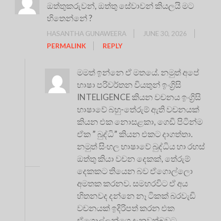
ඔත්තුකරුවන්, ඔත්තු සේවාවන් කියලයි මට
හිතෙන්නේ ?
HASANTHA GUNAWEERA
JUNE 30, 2026
PERMALINK
REPLY
මමත් ඉන්නෙ ඒ මතයේ. නමුත් අපේ
භාෂා පරිවර්තන වියතුන් ඉංග්‍රිසි
INTELIGENCE කියන වචනය ඉංග්‍රිසි
භාෂාවේ බහු-තේරුම් ඇති වචනයක්
කියන එක නොසළකා, ගෙඩි පිටින්ම
ඒක ” බුද්ධි” කියන එකට දාගත්තා.
නමුත් සිංහල භාෂාවේ බුද්ධිය හා රහස්
ඔත්තු කියා වචන දෙකක්, තේරුම්
දෙකකට තියෙන බව ඒගොල්ලො
අමතක කරනව. සමහරවිට ඒ අය
හිතනවද දන්නෙ නෑ ටිකක් බරවැඩි
වචනයක් ඉදිරිපත් කරන එක
ඒගොල්ලන්ගෙ දැනුවත්බවට