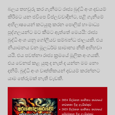
බලය තහවුරු කර ගැනීමට රාජ්‍ය බුද්ධි අංශ දඩයම්
කිරීමට යන ජවිපෙ විප්ලවවාදීන්ට, පළි ගැනීමේ
අභිලාෂයෙන් කටයුතු කරන පොලිස් හා මාධ්‍ය
පුද්ගලයන්ට මට කීමට ඇත්තේ මෙයයි: රාජ්‍ය
බුද්ධි අංශ යනු ගෝලීයව සම්බන්ධ ජාලයකි. එය
නියාමනය වන මූලධර්ම සාමාන්‍ය නීති අභිභවා
යයි. එය පවත්නා රාජ්‍ය ක්‍රමයේ මූලික අංගයකි.
එය වෙනස් කළ යුතු ද නැත් ද යන්න මම නො
දනිමි. බුද්ධි අංශ වෘත්තිකයන් දඩයම් කරන්නට
යාම තේරුමක් නැති වැඩකි.