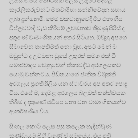
උත්සාහයේ කොටසක් ලෙස උතුරේ දෙමළ
කැරැලිකරුවන්ට මතවාදී හා සන්නිවේදන සහාය
ලබා දුන්නෙමි. මෙම වකවානුවේදී ඊට එහා ගිය
විප්ලවවාදී වැඩ කිරීමේ උවමනාව තිබුණු පිරිස් ද
දකුණේ වාමාංශිකයන් අතර සිටියහ. ඔවුහු අපගේ
සීමාවෙන් තෘප්තිමත් නො වූහ. අපට මෙන් ම
ඔවුන්ට ද උවමනා වූයේ උතුරත් සමග එක් වී
සමාජවාදය වෙනුවෙන් ඒකාබද්ධ අරගලයකට
යොමු වන්නටය. පීඩිතයාගේ ජාතික විමුක්ති
අරගලය ප්‍රගතිශීලීය යන ස්ථාවරය අප අතර පොදු
විය. එසේ ම, දෙමළ අරගලය බලවත් තත්ත්වයක
තිබීම ද දකුණේ ජවිපෙ නො වන වාමාංශිකයන්ට
ආකර්ෂණීය විය.
සිංහල කොටි ලෙස පසු කලෙක හැඳින්වුණ
කණ්ඩායම බිහි වුණේ ඒ සමයේය. එය අති