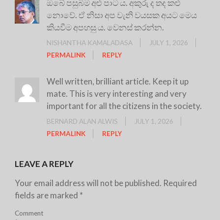
ඔබේ පසුබිම අළු පාට ය. අකුරු ද තද කළු
නොවේ. ඒ නිසා අප වැනි වයසක අයට මෙය
කියවීම අපහසු ය. වෙනස් කරන්න.
NISHANTHA KAMALADASA
JULY 1, 2026
PERMALINK
REPLY
Well written, brilliant article. Keep it up
mate. This is very interesting and very
important for all the citizens in the society.
BERNARD ALAN ALWIS
JULY 1, 2026
PERMALINK
REPLY
LEAVE A REPLY
Your email address will not be published.
Required
fields are marked
*
Comment