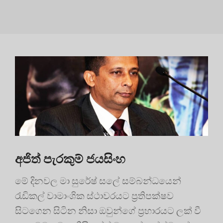
අජිත් පැරකුම් ජයසිංහ
මේ දිනවල මා සුරේෂ් සලේ සම්බන්ධයෙන්
රැඩිකල් වාමාංශික ස්ථාවරයට ප්‍රතිපක්ෂව
සිටගෙන සිටින නිසා ඔවුන්ගේ ප්‍රහාරයට ලක් වී