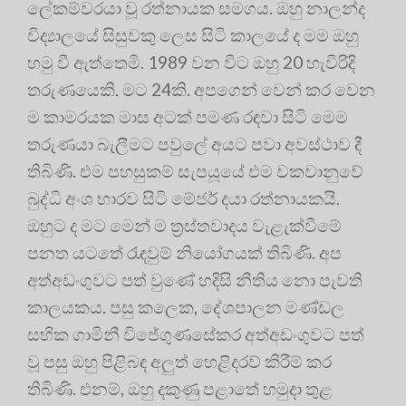
ලේකම්වරයා වූ රත්නායක සමගය. ඔහු නාලන්ද
විද්‍යාලයේ සිසුවකු ලෙස සිටි කාලයේ ද මම ඔහු
හමු වී ඇත්තෙමි. 1989 වන විට ඔහු 20 හැවිරිදි
තරුණයෙකි. මට 24කි. අපගෙන් වෙන් කර වෙන
ම කාමරයක මාස අටක් පමණ රඳවා සිටි මෙම
තරුණයා බැලීමට පවුලේ අයට පවා අවස්ථාව දී
තිබිණි. එම පහසුකම් සැපයූයේ එම වකවානුවේ
බුද්ධි අංශ භාරව සිටි මේජර් දයා රත්නායකයි.
ඔහුට ද මට මෙන් ම ත්‍රස්තවාදය වැළැක්වීමේ
පනත යටතේ රැඳවුම් නියෝගයක් තිබිණි. අප
අත්අඩංගුවට පත් වුණේ හදිසි නීතිය නො පැවති
කාලයකය. පසු කලෙක, දේශපාලන මණ්ඩල
සභික ගාමිනී විජේගුණසේකර අත්අඩංගුවට පත්
වූ පසු ඔහු පිළිබඳ අලුත් හෙළිදරව් කිරීම් කර
තිබිණි. එනම්, ඔහු දකුණු පළාතේ හමුදා තුළ