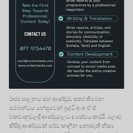
රාජ්‍ය පාලනය සහ ආණ්ඩුව අතර තිබෙන
සම්බන්ධය හේතුවෙන් බුද්ධි අංශ ඒ ඒ
වකවානුවලදී ආණ්ඩුවලට ද සේවය කරයි. ලොව
කිසිදු ආණ්ඩුවක් සර්ව කාලීන නොමැති නිසා,