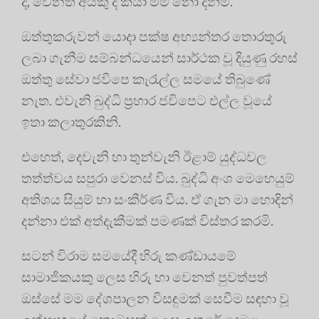
ද, වෙනත් අයකු ද කියා මම නො දනිමි.
ඔත්තුකරුවන් යොදා පක්ෂ අභ්‍යන්තර තොරතුරු
ලබා ගැනීම සම්බන්ධයෙන් සාර්ථක වූ දියුණු රහස්
ඔත්තු සේවා ජවිපෙ කැරැල්ල සමයේ තිබුණේ
නැත. එවැනි බුද්ධි ප්‍රහාර ජවිපෙට එල්ල වූයේ
ඉතා කලාතුරකිනි.
එහෙත්, දෙවැනි හා තුන්වැනි ඊළාම් යුද්ධවල
තත්ත්වය සපුරා වෙනස් විය. බුද්ධි අංශ මෙහෙයුම්
අතිශය සියුම් හා සංකීර්ණ විය. ඒ ගැන මා හොඳින්
දන්නා එක් අත්දැකීමක් පමණක් විස්තර කරමි.
සටන් විරාම සමයේදී හිරු කණ්ඩායමේ
සාමාජිකයකු ලෙස හිරු හා වෙනත් පුවත්පත්
ඔස්සේ මම දේශපාලන විසඳුමක් සෙවීම සඳහා වූ