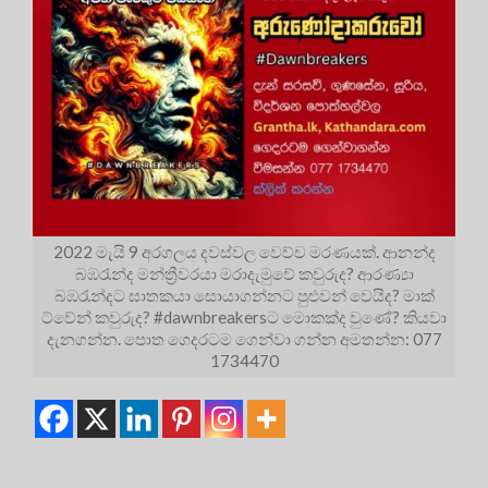
2022 මැයි 9 අරගලය දවස්වල වෙච්ච මරණයක්. ආනන්ද
බඹරැන්ද මන්ත්‍රීවරයා මරාදැමුවේ කවුරුද? ආරණ්‍යා
බඹරැන්දට ඝාතකයා සොයාගන්නට පුළුවන් වෙයිද? මාක්
ට්වේන් කවුරුද? #dawnbreakersට මොකක්ද වුණේ? කියවා
දැනගන්න. පොත ගෙදරටම ගෙන්වා ගන්න අමතන්න: 077
1734470