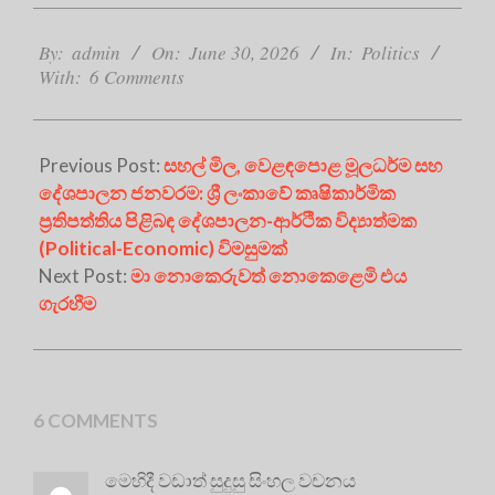
2026-
06-
By:
admin
On:
June 30, 2026
In:
Politics
With:
6 Comments
30
Previous Post:
සහල් මිල, වෙළඳපොළ මූලධර්ම සහ
දේශපාලන ජනවරම: ශ්‍රී ලංකාවේ කෘෂිකාර්මික
ප්‍රතිපත්තිය පිළිබඳ දේශපාලන-ආර්ථික විද්‍යාත්මක
(Political-Economic) විමසුමක්
Next Post:
මා නොකෙරුවත් නොකෙළෙමි එය
ගැරහීම
6 COMMENTS
මෙහිදී වඩාත් සුදුසු සිංහල වචනය