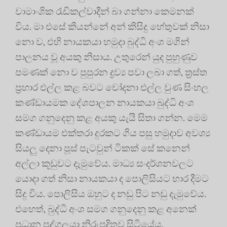
වාමාංශික රැඩිකල්වාදීන් බා ගන්නා කෙමනක්
විය. මා එසේ කියන්නේ අන් කිසිදු හේතුවක් නිසා
නො ව, එහි නායකයා හමුදා බුද්ධි අංශ මගින්
පාලනය වූ අයකු නිසාය. උතුරෙන් යුද පුහුණුව
පමණක් නො ව පුපුරන ද්‍රව්‍ය පවා ලබා ගත්, ත්‍රස්ත
ප්‍රහාර එල්ල කළ බවට චෝදනා එල්ල වුණ සිංහල
කණ්ඩායමක දේශපාලන නායකයා බුද්ධි අංශ
සමග ගනුදෙනු කළ අයකු යැයි සිතා ගන්න. මෙම
කණ්ඩායම එක්තරා දුරකට ගිය පසු හමුදාව අවශ්‍ය
සියලු දෙනා පූස් පැටවුන් ටිකක් සේ කනෙන්
අල්ලා කූඩුවට දැමුවේය. මාධ්‍ය සංදර්ශනවලට
යොදා ගත් නිසා නායකයා ද පොලිසියට භාර දීමට
සිදු විය. පොලිසිය ඔහුට ද නඩු පිට නඩු දැමුවේය.
එහෙත්, බුද්ධි අංශ සමග ගනුදෙනු කළ අනෙක්
ප්‍රධාන පුද්ගලයා නිරුපද්‍රිතව සිටියේය.