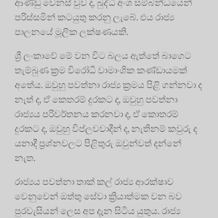
ආණ්ඩු වෙනස් වුව ද, බුද්ධි අංශ සම්බන්ධයෙන්
පරිස්සමින් කටයුතු කරනු ලැබේ. එය රාජ්‍ය
පාලනයේ මූලික ලක්ෂණයකි.
ශ්‍රී ලංකාවේ මේ වන විට බලය ඇත්තේ බාගෙට
තැම්බුණ ක්‍රම විරෝධී වාමාංශික කණ්ඩායමක්
අතේය. ඔවුහු පවත්නා රාජ්‍ය ක්‍රමය පිළි ගන්නවා ද
නැත් ද, ඒ කෙතරම් දුරකට ද, ඔවුහු පවත්නා
රාජ්‍යය පරිවර්තනය කරනවා ද, ඒ කොතරම්
දුරකට ද, ඔවුහු විප්ලවවාදීන් ද, නැතිනම් කවුරු ද
යනාදී ප්‍රශ්නවලට පිළිතුරු ඔවුන්වත් දන්නේ
නැත.
රාජ්‍යය පවත්නා තාක් කල් රාජ්‍ය ආරක්ෂාව
වෙනුවෙන් ඔත්තු සේවා ක්‍රියාත්මක වන බව
පුරවැසියන් ලෙස අප දැන සිටිය යුතුය. රාජ්‍ය