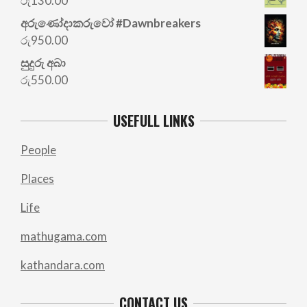
රු
130.00
රු700.00.
රු500.00.
අරු‍ණෝදාකරුවෝ #Dawnbreakers
රු
950.00
සුදුරු අබා
රු
550.00
USEFULL LINKS
People
Places
Life
mathugama.com
kathandara.com
CONTACT US