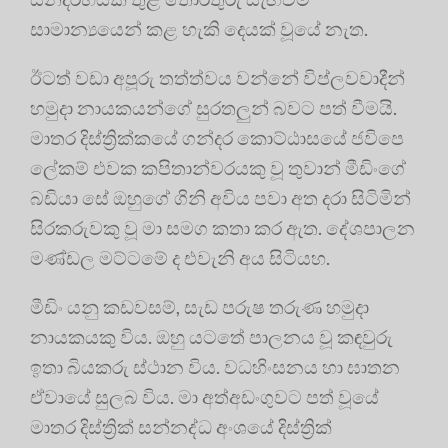
සාමාන්‍යයෙන් කළ හැකි දෙයක් වූයේ නැත.
ඊටත් වඩා අපූරු තත්ත්වය වන්නේ විප්ලවවාදීන්
හමුදා නායකයන්ගේ සුරතලුන් බවට පත් වීමයි.
මාතර දිස්ත්‍රික්කයේ ගන්දර කොට්ඨාසයේ ජවිපෙ
ලේකම් එවක කපිතාන්වරයකු වූ තුවාන් මීඩිංගේ
බඩියා සේ ඔහුගේ ගිනි අවිය පවා අත දරා සිටිමින්
සිරකරුවකු වූ මා සමග කතා කර ඇත. දේශපාලන
මණ්ඩල මට්ටමේ ද එවැනි අය සිටියහ.
මීඩිං යනු කඩවසම්, සැඩ පරුෂ තරුණ හමුදා
නායකයකු විය. ඔහු යටතේ පාලනය වූ කඳවුරු
ඉතා බියකරු ස්ථාන විය. වධහිංසනය හා ඝාතන
ඒවායේ සුලබ විය. මා අත්අඩංගුවට පත් වූයේ
මාතර දිස්ත්‍රික් සන්නද්ධ අංශයේ දිස්ත්‍රික්