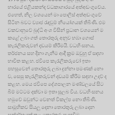
භාරයේ එළියකන්ද වධකාගාරයේ අත්අඩංගුවේය.
එහෙත්, නිල වශයෙන් මා පොලිස් අත්අඩංගුවේ
සිටින බවට ව්‍යාජ රැඳවුම් නියෝගයක් තිබිණි. එම
වකවානුවේ බුද්ධි අංශ විසින් ප්‍රධාන වශයෙන් ම
කළේ ලබා ගත් තොරතුරු අනුව හඹා ගොස්
කැරැලිකරුවන් දඩයම් කිරීමයි. වධහිංසනය,
තර්ජනය සහ දිනා ගැනීම ආදී ක්‍රම ඔවුහු ඒ සඳහා
භාවිත කළහ. ජවිපෙ කැරැලිකරුවෝ ඉතා
පහසුවෙන් තොරතුරු ලබා දුන්නා පමණක් නො
ව, සෙසු කැරැලිකරුවන් දඩයම් කිරීම සඳහා උදව් ද
කළහ. මෙය ජවිපෙ දේශපාලන මණ්ඩලයේ සිට
බිම් මට්ටම දක්වා ම ඉතා සුලබ විය. වධහිංසනය
හමුවේ ඔවුන්ට වෙනත් විකල්ප නො තිබිණි.
සාමූහිකව සියලු දෙනා තොරතුරු ලබා දෙන
සන්දර්භයක් තුළ තොරතුරු සැඟවීම