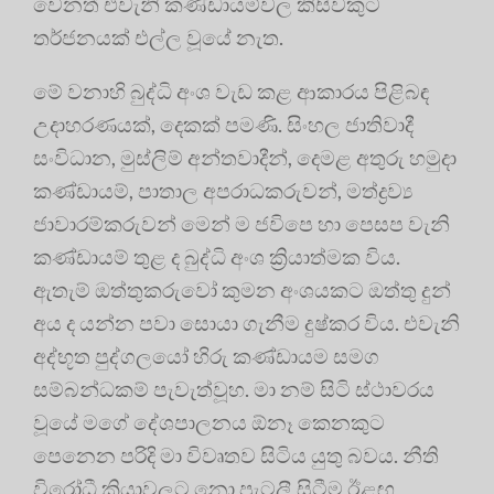
වෙනත් එවැනි කණ්ඩායම්වල කිසිවකුට
තර්ජනයක් එල්ල වූයේ නැත.
මේ වනාහි බුද්ධි අංශ වැඩ කළ ආකාරය පිළිබඳ
උදාහරණයක්, දෙකක් පමණි. සිංහල ජාතිවාදී
සංවිධාන, මුස්ලිම් අන්තවාදීන්, දෙමළ අතුරු හමුදා
කණ්ඩායම්, පාතාල අපරාධකරුවන්, මත්ද්‍රව්‍ය
ජාවාරම්කරුවන් මෙන් ම ජවිපෙ හා පෙසප වැනි
කණ්ඩායම් තුළ ද බුද්ධි අංශ ක්‍රියාත්මක විය.
ඇතැම් ඔත්තුකරුවෝ කුමන අංශයකට ඔත්තු දුන්
අය ද යන්න පවා සොයා ගැනීම දුෂ්කර විය. එවැනි
අද්භූත පුද්ගලයෝ හිරු කණ්ඩායම සමග
සම්බන්ධකම් පැවැත්වූහ. මා නම් සිටි ස්ථාවරය
වූයේ මගේ දේශපාලනය ඕනෑ කෙනකුට
පෙනෙන පරිදි මා විවෘතව සිටිය යුතු බවය. නීති
විරෝධී ක්‍රියාවලට නො පැටලී සිටීම ඊළඟ