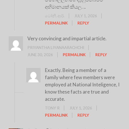
අභිමානයක් කියල. ..
ටෝනි. ආර්.
JULY 1, 2026
PERMALINK
REPLY
Very convincing and impartial article.
PRIYANTHA LIYANAARACHCHI
JUNE 30, 2026
PERMALINK
REPLY
Exactly. Being a member of a
family where few members were
employed at National Inteligence, I
know these facts are true and
accurate.
TONY R
JULY 1, 2026
PERMALINK
REPLY