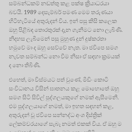
සම්බන්ධකම් නඩත්තු කළ පක්ෂ ක්‍රියාධරයා
බවයි. 1989 දෙසැම්බර් පමණ මෙම තරුණයා
හිටිහැටියේ අතුරුදන් විය. ඉන් පසු කිසි කලෙක
ඔහු පිළිබඳ තොරතුරක් දැන ගැනීමට නො ලැබිණි.
නිදහස ලැබීමෙන් පසු මුහුණ දුන් දුෂ්කරතා
හමුවේ මා ද ඔහු සෙව්වේ නැත. මා ජවිපෙ සමග
නැවත සම්බන්ධ නො වීම නිසා ඒ සඳහා ක්‍රමයක්
ද නො තිබිණි.
එහෙත්, මා විස්මයට පත් වුණේ, මීඩිං කොටි
සංවිධානය විසින් ඝාතනය කළ මොහොතේ ඔහු
සමග සිටි සිවිල් පුද්ගලයකුගේ නමක් ඇසීමෙනි.
එම පුද්ගලයාගේ නමත්, මා ඉහත සඳහන් කළ,
අතුරුදන් වූ ජවිපෙ සන්නද්ධ අංශ දිස්ත්‍රික්
ලේකම්වරයාගේ සැබෑ නමත් එකක් විය. ඒ ඔහු ම