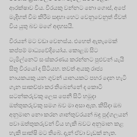
ආරක්ෂාව විය. වීරයකු වන්නට නො ගොස්, අපේ
මැදිහත් වීම කිරීම සඳහා හෙට වෙනුවෙනුත් ජීවත්
විය යුතු බව මගේ අදහසයි.
වීරයන් මට වඩා වෙනස්ය. එහෙත් ඇතැමෙක්
කප්පම් මාධ්‍යවේදියෝය. කොළඹ සිට
ටැමිල්නෙට් සංස්කරණය කරන්නට පුළුවන් යැයි
සිතූ වීරයෝ ද සිටියහ. තවත් අයකු රාජ්‍ය
නායකයකු යන ගුවන් යානයකට පහර දෙන හැටි
ගැන සාකච්ඡා කර තිබෙන්නේ ද කොටි
සටන්කරුවකු ලෙස පෙනී සිටි හමුදා
ඔත්තුකරුවකු සමග බව මා අසා ඇත. කිසිදා ඔබ
අනුමාන නො කරන ශාන්තුවරයන් බඳු පුද්ගලයන්
පවා ඔත්තුකරුවන් විය හැකි බවට අනුමාන කළ
හැකි සාක්ෂි මට තිබේ. දැන් ඒවා වැඩක් නැත.