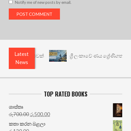
Notify me of new posts by email.
Latest
ශ්‍රී ලංකාවේ ණය ශ්‍රේණිගත කිරීම: පැමි
News
TOP RATED BOOKS
ශාස්තෘ
Original
Current
රු
700.00
රු
500.00
price
price
කතා කරන බළලා
was:
is: