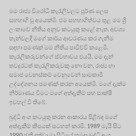
මම රාජ්‍ය විරෝධී කැරැලිවලට පූර්ණ ලෙස
සහභාගි වූ අයෙක්මි. එම සහභාගිත්වය තුළ මම ශ්‍රී
ලංකාවේ නීතිය අනුව කටයුතු කළේ නැත. අවශ්‍ය
තැන්වලදී මගේ කාර්ය ආවරණය කර ගැනීම
සඳහා පමණක් මම නීතිය පාවිච්චි කළෙමි.
කැරැලිකරුවන්ගේ ස්වභාවය එයයි. මම දැන්
තවදුරටත් කැරැලිකරුවකු නො වන, රාජ්‍ය හා
සමාජ වෙනස්කම් වෙනුවෙන් සාමකාමී
උද්දේශනය පමණක් කරන අයෙක්මි. මගේ දැක්ම
නිර්මාණය වීමට මගේ අත්දැකීම් සහ සාක්ෂි
ඉවහල් වී තිබේ.
බුද්ධි අංශ කටයුතු කරන ආකාරය පිළිබඳ මගේ
අත්දැකීම් කීපයක් සටහන් කරමි. 1989 මැයි සිට
1990 ජුනි දක්වා මා සිටියේ හමුදා බුද්ධි අංශ