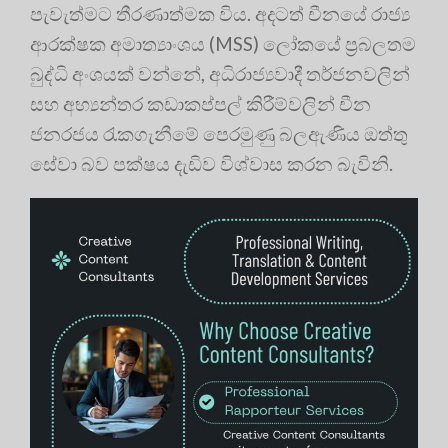
පැවැත්මට තීරණාත්මක විය. අදටත් චීනයේ රාජ්‍ය
ආරක්ෂක අමාත්‍යාංශය (MSS) ලෝකයේ ප්‍රබලතම
බුද්ධි අංශයක් වන්නේ, අධිරාජ්‍යවාදී තර්ජනවලින්
සහ අභ්‍යන්තර කඩාකප්පල් කිරීම්වලින් චීන
ජනරජය රැකගැනීමේ පෙරමුණු බලඇණිය ඔත්තු
සේවා බව පක්ෂය දැඩිව විශ්වාස කරන බැවිනි.