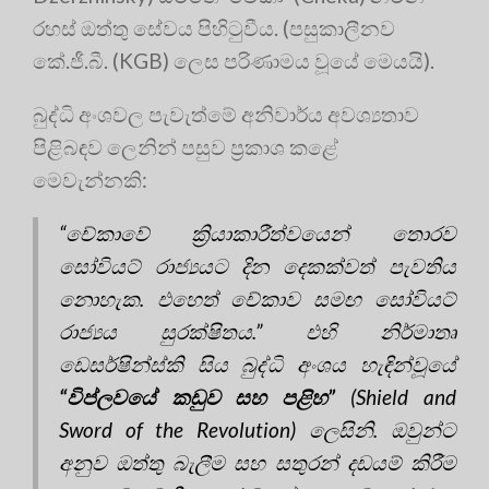
රහස් ඔත්තු සේවය පිහිටුවීය. (පසුකාලීනව
කේ.ජී.බී. (KGB) ලෙස පරිණාමය වූයේ මෙයයි).
බුද්ධි අංශවල පැවැත්මේ අනිවාර්ය අවශ්‍යතාව
පිළිබඳව ලෙනින් පසුව ප්‍රකාශ කළේ
මෙවැන්නකි:
“චේකාවේ ක්‍රියාකාරීත්වයෙන් තොරව
සෝවියට් රාජ්‍යයට දින දෙකක්වත් පැවතිය
නොහැක. එහෙත් චේකාව සමඟ සෝවියට්
රාජ්‍යය සුරක්ෂිතය.”
එහි නිර්මාතෘ
ඩෙසර්ෂින්ස්කි සිය බුද්ධි අංශය හැඳින්වූයේ
“විප්ලවයේ කඩුව සහ පළිහ”
(Shield and
Sword of the Revolution) ලෙසිනි. ඔවුන්ට
අනුව ඔත්තු බැලීම සහ සතුරන් දඩයම් කිරීම