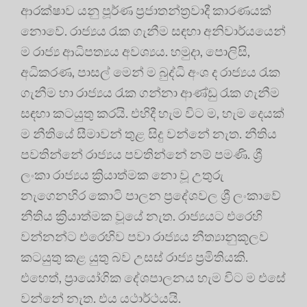
ආරක්ෂාව යනු පූර්ණ ප්‍රජාතන්ත්‍රවාදී කාරණයක්
නොවේ. රාජ්‍යය රැක ගැනීම සඳහා අනිවාර්යයෙන්
ම රාජ්‍ය ආධිපත්‍යය අවශ්‍යය. හමුදා, පොලිසි,
අධිකරණ, පාසල් මෙන් ම බුද්ධි අංශ ද රාජ්‍යය රැක
ගැනීම හා රාජ්‍යය රැක ගන්නා ආණ්ඩු රැක ගැනීම
සඳහා කටයුතු කරයි. එහිදී හැම විට ම, හැම දෙයක්
ම නීතියේ සීමාවන් තුළ සිදු වන්නේ නැත. නීතිය
පවතින්නේ රාජ්‍යය පවතින්නේ නම් පමණි. ශ්‍රී
ලංකා රාජ්‍යය ක්‍රියාත්මක නො වූ උතුරු
නැගෙනහිර කොටි පාලන ප්‍රදේශවල ශ්‍රී ලංකාවේ
නීතිය ක්‍රියාත්මක වූයේ නැත. රාජ්‍යයට එරෙහි
වන්නන්ට එරෙහිව පවා රාජ්‍යය නීත්‍යානුකූලව
කටයුතු කළ යුතු බව උසස් රාජ්‍ය ප්‍රමිතියකි.
එහෙත්, ප්‍රායෝගික දේශපාලනය හැම විට ම එසේ
වන්නේ නැත. එය යථාර්ථයයි.