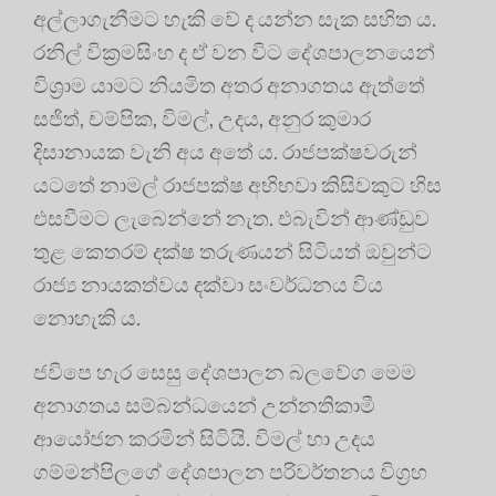
අල්ලාගැනීමට හැකි වේ ද යන්න සැක සහිත ය.
රනිල් වික්‍රමසිංහ ද ඒ වන විට දේශපාලනයෙන්
විශ්‍රාම යාමට නියමිත අතර අනාගතය ඇත්තේ
සජිත්, චම්පික, විමල්, උදය, අනුර කුමාර
දිසානායක වැනි අය අතේ ය. රාජපක්ෂවරුන්
යටතේ නාමල් රාජපක්ෂ අභිභවා කිසිවකුට හිස
එසවීමට ලැබෙන්නේ නැත. එබැවින් ආණ්ඩුව
තුළ කෙතරම් දක්ෂ තරුණයන් සිටියත් ඔවුන්ට
රාජ්‍ය නායකත්වය දක්වා සංවර්ධනය විය
නොහැකි ය.
ජවිපෙ හැර සෙසු දේශපාලන බලවේග මෙම
අනාගතය සම්බන්ධයෙන් උන්නතිකාමී
ආයෝජන කරමින් සිටියි. විමල් හා උදය
ගම්මන්පිලගේ දේශපාලන පරිවර්තනය විග්‍රහ