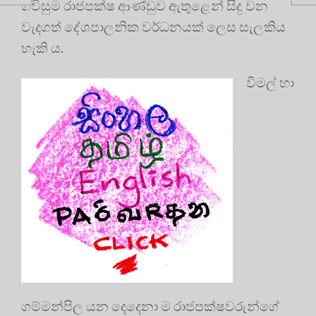
ගිවිසුම රාජපක්ෂ ආණ්ඩුව ඇතුළෙන් සිදු වන
වැදගත් දේශපාලනික වර්ධනයක් ලෙස සැලකිය
හැකි ය.
විමල් හා
ගම්මන්පිල යන දෙදෙනා ම රාජපක්ෂවරුන්ගේ