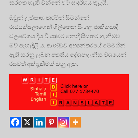
කරගත හැකි වන්නේ එම සංදර්භය තුළයි.
ඔවුන් උත්සාහ කරමින් සිටින්නේ
රාජපක්ෂලාගෙන් ගිලිහෙන සිංහල ජාතිකවාදී
බලවේගය දිය වී යාමට නොදී සියතට ගැනීමට
බව පැහැදිලි ය. ආණ්ඩුව අභ්‍යන්තරයේ මෙමගින්
ඇති කරනු ලබන අතතිය දේශපාලනික වශයෙන්
රසවත් අත්දැකීමක් වනු ඇත.