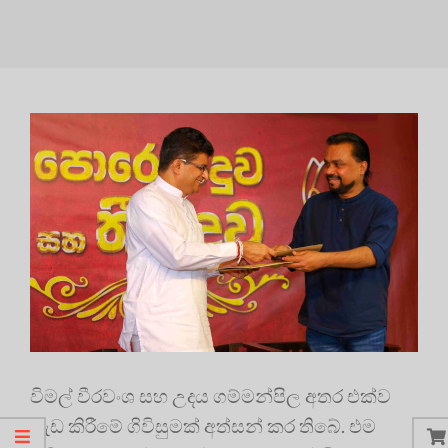
විමල් වීරවංශ සහ උදය ගම්මන්පිල අතර එක්ව
වැඩ කිරීමේ ගිවිසුමක් අත්සන් කර තිබේ. එම