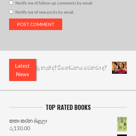
Notify me of follow-up comments by email.
Notify me of new posts by email.
Latest
යි ඇතුළෙයි කුඩු නැත් ද? විශෝධනය වෙනවා ද?
අභිස
News
TOP RATED BOOKS
කතා කරන බළලා
රු
130.00