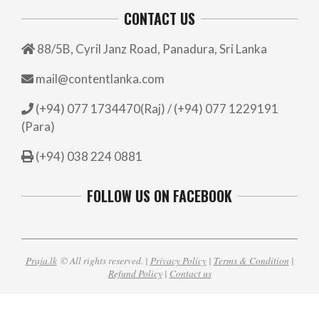
CONTACT US
88/5B, Cyril Janz Road, Panadura, Sri Lanka
mail@contentlanka.com
(+94) 077 1734470(Raj) / (+94) 077 1229191
(Para)
(+94) 038 224 0881
FOLLOW US ON FACEBOOK
Praja.lk
© All rights reserved. |
Privacy Policy
|
Terms & Condition
|
Refund Policy
|
Contact us