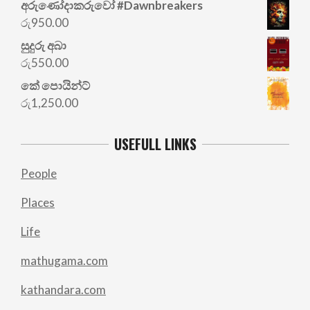
අරු‍ණෝදාකරුවෝ #Dawnbreakers
රු
950.00
සුදුරු අබා
රු
550.00
කේ පොයින්ට්
රු
1,250.00
USEFULL LINKS
People
Places
Life
mathugama.com
kathandara.com