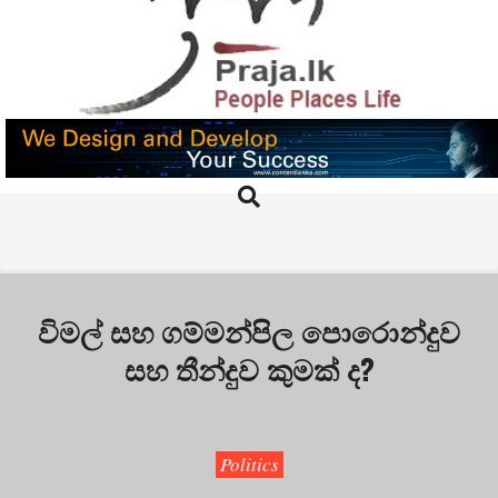
Skip
to
content
PRAJA.LK
Search
Primary
Navigation
Menu
විමල් සහ ගම්මන්පිල පොරොන්දුව
සහ තීන්දුව කුමක් ද?
Politics