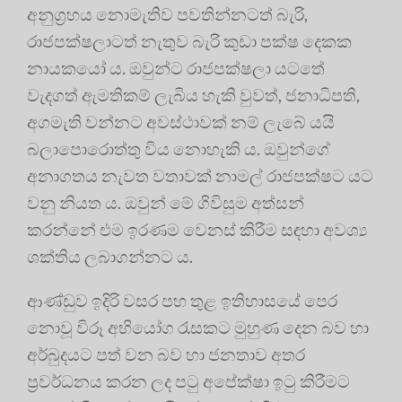
අනුග්‍රහය නොමැතිව පවතින්නටත් බැරි,
රාජපක්ෂලාටත් නැතුව බැරි කුඩා පක්ෂ දෙකක
නායකයෝ ය. ඔවුන්ට රාජපක්ෂලා යටතේ
වැදගත් ඇමතිකම් ලැබිය හැකි වුවත්, ජනාධිපති,
අගමැති වන්නට අවස්ථාවක් නම් ලැබේ යයි
බලාපොරොත්තු විය නොහැකි ය. ඔවුන්ගේ
අනාගතය නැවත වතාවක් නාමල් රාජපක්ෂට යට
වනු නියත ය. ඔවුන් මේ ගිවිසුම අත්සන්
කරන්නේ එම ඉරණම වෙනස් කිරීම සඳහා අවශ්‍ය
ශක්තිය ලබාගන්නට ය.
ආණ්ඩුව ඉදිරි වසර පහ තුළ ඉතිහාසයේ පෙර
නොවූ විරූ අභියෝග රැසකට මුහුණ දෙන බව හා
අර්බුදයට පත් වන බව හා ජනතාව අතර
ප්‍රවර්ධනය කරන ලද පටු අපේක්ෂා ඉටු කිරීමට