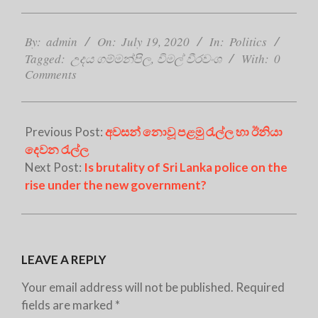
2020-
07-
By:
admin
On:
July 19, 2020
In:
Politics
19
Tagged:
උදය ගම්මන්පිල
,
විමල් වීරවංශ
With:
0
Comments
Previous Post:
අවසන් නොවූ පළමු රැල්ල හා ඊනියා
දෙවන රැල්ල
Next Post:
Is brutality of Sri Lanka police on the
rise under the new government?
LEAVE A REPLY
Your email address will not be published.
Required
fields are marked
*