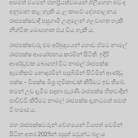
අසමත් වීමෙන් ජනප්‍රියත්වයෙන් ගිලිහෙන බව ද
අනුමාන කළ හැකි ය. ලංකාවේ දේශපාලනය
රාජපක්ෂවාදී පසුගාමී උගුලෙන් ගලවාගත හැකි
නිශ්චිත මොහොත එය විය හැකි ය.
රාජපක්ෂවරු එම අර්බුදයෙන් ගොඩ ඒමට නාමල්
රාජපක්ෂ ආයෝජනය කරමින් සිටිති. ඉදිරි
ආණ්ඩුවක බොහෝ විට නාමල් රාජපක්ෂ
ඇමතිකම් නොදරමින් පසුබිමින් සිටිමින් ආණ්ඩු
පක්ෂ – විපක්ෂ මිශ්‍ර භූමිකාවක් කිරීමට ඉඩ තිබේ.
තමන් උඩ දැමීම සඳහා පැරණි රාජපක්ෂ හිතවාදීන්
පාවිච්චි කිරීමට නාමල් රාජපක්ෂ දැනටමත් සමත්
වී හමාර ය.
මහ රාජපක්ෂවරුන් වේගයෙන් වියපත් වෙමින්
සිටින අතර 2025න් පසුත් ඔවුන්ට බලය