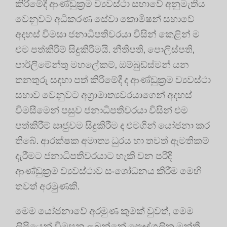
කිරීමේදී ආණ්ඩුක්‍රම ව්‍යවස්ථා සභාවේ අනුමැතිය
වෙනුවට අධිකරණ සේවා කොමිෂන් සභාවේ
අදහස් විමසා ජනාධිපතිවරයා විසින් කෙළින් ම
එම පත්කිරීම් සිදුකිරීමයි. නීතිපති, පොලිස්පති,
පාර්ලිමේන්තු මහලේකම්, ඔම්බුඩ්ස්මන් යන
තනතුරු සඳහා පත් කිරීමේදී ද ආණ්ඩුක්‍රම ව්‍යවස්ථා
සභාව වෙනුවට අග්‍රාමාත්‍යවරයාගෙන් අදහස්
විමසීමෙන් පසුව ජනාධිපතිවරයා විසින් එම
පත්කිරීම් ඍජුවම සිදුකිරීම ද එමගින් යෝජනා කර
තිබේ. ‍ආරක්ෂක අමාත්‍ය ධුරය හා තවත් ඇමතිකම්
දැරීමට ජනාධිපතිවරයාට හැකි වන පරිදි
ආණ්ඩුක්‍රම ව්‍යවස්ථාව සංශෝධනය කිරීම මෙහි
තවත් අරමුණකි.
මෙම යෝජනාවේ අරමුණ කුමක් වුවත්, මෙම
ලිපියෙන් විමසනු ලබන්නේ පෞද්ගලික මන්ත්‍රී