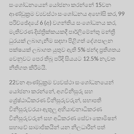
සංශෝධනයෙන් යෝජනා කරන්නේ 15වන
ආණ්ඩුක්‍රම ව්‍යවස්ථා සංශෝධනය අහෝසි කර, 99
පරිච්ඡේදයේ 6 (අ) වගන්තිය සංශෝධනය කර,
මැතිවරණ දිස්ත්‍රික්කයකදී පාර්ලිමේන්තු මන්ත්‍රී
ධුරයක් ලබාගැනීම සඳහා පිළිගත් දේශපාලන
පක්ෂයක් ලබාගත යුතුව ඇති 5% ඡන්ද ප්‍රතිශතය
වෙනුවට පෙර තිබූ පරිදි සියයට 12.5% නැවත
නීතිගත කිරීමයි.
22වන ආණ්ඩුක්‍රම ව්‍යවස්ථා සංශෝධනයෙන්
යෝජනා කරන්නේ, අගවිනිසුරු සහ
ශ්‍රේෂ්ඨාධිකරණ විනිසුරුවරුන්, සභාපති
විනිසුරුවරයා ඇතුලු අභියාචනාධිකරණ
විනිසුරුවරුන් සහ අධිකරණ සේවා කොමිෂන්
සභාවේ සාමාජිකයින් යන නිලධාරීන් පත්