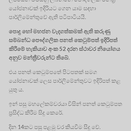
යෝජනාවක් ඉදිරියට ගෙන යාම සඳහා
පාර්ලිමේන්තුවේ ඇති පටිපාටියයි.
පොදු හෝ මහජන වැදගත්කමක් ඇති කරුණු
සම්බන්ධ පෞද්ගලික පනත් කෙටුම්පත් ඉදිරිපත්
කිරීමේ හැකියාව අංක 52 දරන ස්ථාවර නියෝගය
අනුව
මන්ත්‍රීවරුන්ට තිබේ.
එය පනත් කෙටුම්පතේ පිටපතක් සමග
යෝජනාවක් ලෙස පාර්ලිමේන්තුවට ඉදිරිපත් කළ
යුතු ය.
ඉන් පසු මහලේකම්වරයා විසින් පනත් කෙටුම්පත
ප්‍රසිද්ධ කිරීම සිදු කෙරේ.
දින 14කට පසු පළමු වර කියවීම සිදු වේ.