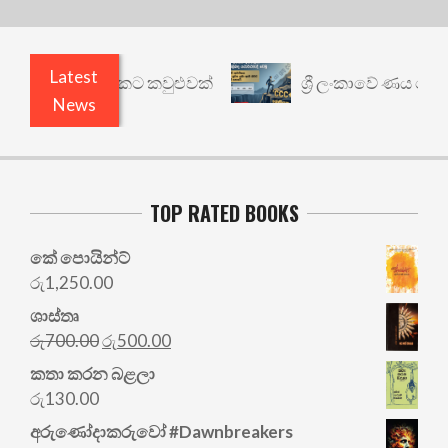
Latest
ෙනත් යථාර්ථයකට කවුළුවක්
ශ්‍රී ලංකාවේ ණය ශ්‍රේණි
News
TOP RATED BOOKS
කේ පොයින්ට්
රු
1,250.00
ශාස්තෘ
Original
Current
රු
700.00
රු
500.00
price
price
කතා කරන බළලා
was:
is:
රු
130.00
රු700.00.
රු500.00.
අරු‍ණෝදාකරුවෝ #Dawnbreakers