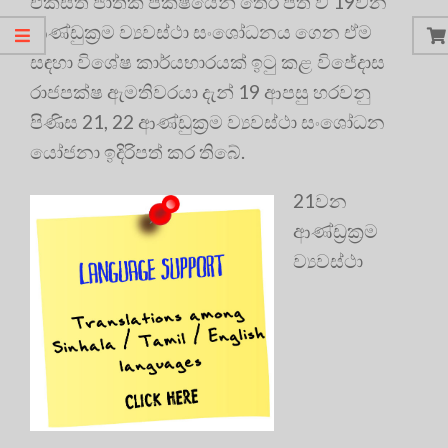
එක්සත් ජාතික පක්ෂයෙන් තේරී පත් වී 19වන
ආණ්ඩුක්‍රම ව්‍යවස්ථා සංශෝධනය ගෙන ඒම
සඳහා විශේෂ කාර්යභාරයක් ඉටු කළ විජේදාස
රාජපක්ෂ ඇමතිවරයා දැන් 19 ආපසු හරවනු
පිණිස 21, 22 ආණ්ඩුක්‍රම ව්‍යවස්ථා සංශෝධන
යෝජනා ඉදිරිපත් කර තිබේ.
21වන
ආණ්ඩ්‍රක්‍රම
ව්‍යවස්ථා