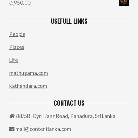
රු
950.00
USEFULL LINKS
People
Places
Life
mathugama.com
kathandara.com
CONTACT US
88/5B, Cyril Janz Road, Panadura, Sri Lanka
mail@contentlanka.com