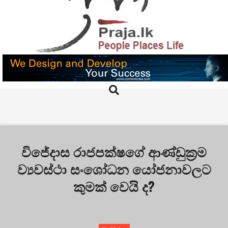
Skip
to
content
PRAJA.LK
Search
Primary
Navigation
Menu
විජේදාස රාජපක්ෂගේ ආණ්ඩුක්‍රම
ව්‍යවස්ථා සංශෝධන යෝජනාවලට
කුමක් වෙයි ද?