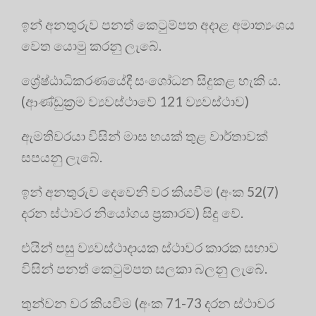
ඉන් අනතුරුව පනත් කෙටුම්පත අදාළ අමාත්‍යංශය
වෙත යොමු කරනු ලැබේ.
ශ්‍රේෂ්ඨාධිකරණයේදී සංශෝධන සිදුකළ හැකි ය.
(ආණ්ඩුක්‍රම ව්‍යවස්ථාවේ 121 ව්‍යවස්ථාව)
ඇමතිවරයා විසින් මාස හයක් තුළ වාර්තාවක්
සපයනු ලැබේ.
ඉන් අනතුරුව දෙවෙනි වර කියවීම (අංක 52(7)
දරන ස්ථාවර නියෝගය ප්‍රකාරව) සිදු වේ.
එයින් පසු ව්‍යවස්ථාදායක ස්ථාවර කාරක සභාව
විසින් පනත් කෙටුම්පත සලකා බලනු ලැබේ.
තුන්වන වර කියවීම (අංක 71-73 දරන ස්ථාවර