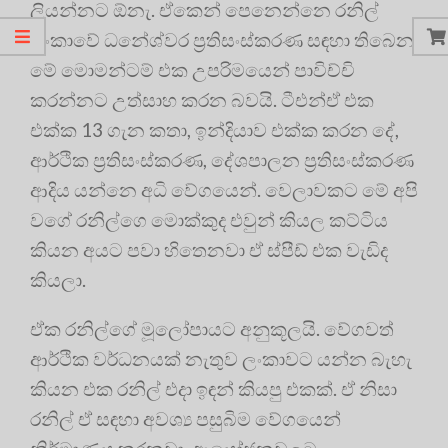
ලියන්නට ඕනැ. ඒකෙන් පෙනෙන්නෙ රනිල්
ලංකාවේ ධනේශ්වර ප්‍රතිසංස්කරණ සඳහා තිබෙන
මේ මොමන්ටම් එක උපරිමයෙන් පාවිච්චි
කරන්නට උත්සාහ කරන බවයි. ටීඑන්ඒ එක
එක්ක 13 ගැන කතා, ඉන්දියාව එක්ක කරන දේ,
ආර්ථික ප්‍රතිසංස්කරණ, දේශපාලන ප්‍රතිසංස්කරණ
ආදිය යන්නෙ අධි වේගයෙන්. වෙලාවකට මේ අපි
වගේ රනිල්ගෙ මොක්කුද එවුන් කියල කට්ටිය
කියන අයට පවා හිතෙනවා ඒ ස්පීඩ් එක වැඩිද
කියලා.
ඒක රනිල්ගේ මූලෝපායට අනුකූලයි. වේගවත්
ආර්ථික වර්ධනයක් නැතුව ලංකාවට යන්න බැහැ
කියන එක රනිල් එදා ඉඳන් කියපු එකක්. ඒ නිසා
රනිල් ඒ සඳහා අවශ්‍ය පසුබිම වේගයෙන්