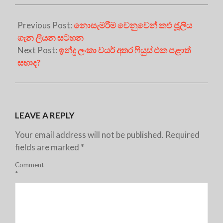
Previous Post:
නොසැමරීම වෙනුවෙන් කළු ජූලිය
ගැන ලියන සටහන
Next Post:
ඉන්දු ලංකා වයර් අතර ෆියුස් එක පළාත්
සභාද?
LEAVE A REPLY
Your email address will not be published.
Required
fields are marked
*
Comment
*