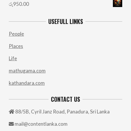
රු
950.00
USEFULL LINKS
People
Places
Life
mathugama.com
kathandara.com
CONTACT US
88/5B, Cyril Janz Road, Panadura, Sri Lanka
mail@contentlanka.com