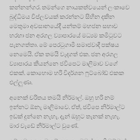
කන්නන්ගර. තමන්ගෙ නායකත්වයෙන් ලංකාවෙ
බුද්ධිමය විප්ලවයක් කරන්නට සිහින දකින
මෙතුමා අවසානයේදී යන්තම් මහජන සභාව
හරහා ජන අරගල ව්‍යාපාරයේ මධ්‍යම කමිටුවට
පැනගත්තා. මේ පෙරටුගාමී සමාජවාදී පක්ෂය
නෙමෙයි. ඒක තමයි වැදගත් එක. ජන අරගල
ව්‍යාපාරය කියන්නෙ ජවිපෙට මාලිමාව වගේ
එකක්. කොහොම හරි විදර්ශන ෆුට්බෝඩ් එකක
එල්ලුණා.
අනෙක් චරිතය තමයි නිර්මාල්. ඔහු හරි නම්
ඉන්නට ඕනැ මාලිමාවෙ. ඒත්, ජවිපෙ නිර්මාල්ට
ඉඩක් දුන්නෙ නැහැ. දැන් ඔහුට තැනක් නැහැ.
මාර වැඩේ නිර්මාල්ට වුණේ.