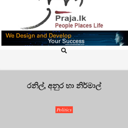
Skip
to
content
PRAJA.LK
Search
Primary
Navigation
Menu
රනිල්, අනුර හා නිර්මාල්
Politics