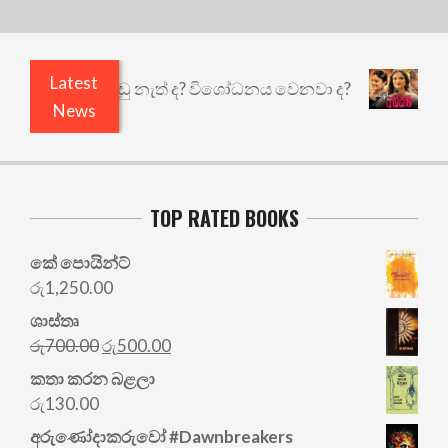
Latest
යි ඇතුළෙයි කුඩු නැත් ද? විශෝධනය වෙනවා ද?
අභිස
News
TOP RATED BOOKS
කේ පොයින්ට්
රු
1,250.00
ශාස්තෘ
Original
Current
රු
700.00
රු
500.00
price
price
කතා කරන බළලා
was:
is:
රු
130.00
රු700.00.
රු500.00.
අරු‍ණෝදාකරුවෝ #Dawnbreakers