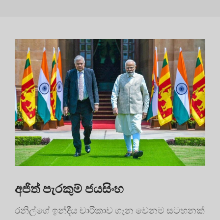
අජිත් පැරකුම් ජයසිංහ
රනිල්ගේ ඉන්දීය චාරිකාව ගැන වෙනම සටහනක්