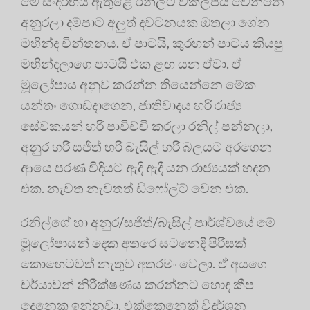
මේ සංදර්භය ඇතුළෙ රනිල්ට විකල්පය වෙන්නෙ
අනුරලා දම්පාට අලුත් දවටනයක ඔතලා ගේන
මහින්ද චින්තනය. ඒ පාටයි, කුරහන් පාටය කියපු
මහින්දලාගෙ පාටයි එක ළඟ යන ඒවා. ඒ
මූලෝපාය අනුව කරන්න තියෙන්නෙ මේක
යන්තං ගොඩදාගෙන, ජාතිවාදය හරි රාජ්‍ය
සේවකයන් හරි පාවිච්චි කරලා රනිල් පන්නලා,
අනුර හරි සජිත් හරි බැසිල් හරි බලයට අරගෙන
ආයෙ පරණ විදියට ඇදි ඇදී යන රාජ්‍යයක් හදන
එක. නැවත නැවතත් ඩිෆෝල්ට් වෙන එක.
රනිල්ගේ හා අනුර/සජිත්/බැසිල් පාර්ශ්වයේ මේ
මූලෝපායන් දෙක අතරෙ සටනෙදි පිරිසක්
කොහෙටවත් නැතුව අතරමං වෙලා. ඒ අයගෙ
චර්යාවන් නිරීක්ෂණය කරන්නට හොඳ කීප
දෙනෙකු ඉන්නවා. එක්කෙනෙක් විදර්ශන