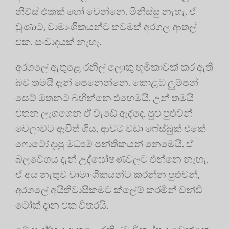
නිව්ස් එකක් හෝ වෙන්නෙ. මිනිස්සු නැහැ. ඒ
වුණාට, වාමාංශිකයන්ට තවමත් අරගල ආතල්
එක. සංවාදයක් නැහැ.
අරගලේ ඇතුළෙ රනිල් ලොකු භූමිකාවක් කර ඇති
බව තමයි දැන් පෙනෙන්නෙ. කොළඹ ලුම්පන්
සෙට් ඔතනට බහින්නෙ එහෙමයි. උන් තමයි
එතන ලැගගෙන ඒ වැඩේ ඇද්දෙ. පුළු පුළුවන්
වෙලාවට ඇවිත් ගිය, ආවට වඩා ෆේස්බුක් එකේ
ෆොටෝ දාපු මධ්‍යම පන්තිකයන් නෙමෙයි. ඒ
බලවේගය දැන් උද්ඝෝෂණවලට එන්නෙ නැහැ.
ඒ අය නැතුව වාමාංශිකයන්ට කරන්න පුළුවන්,
අරගලේ අයිතිවාසිකමට ක්ලේම් කරමින් චන්ඩි
ටෝක් දාන එක විතරයි.