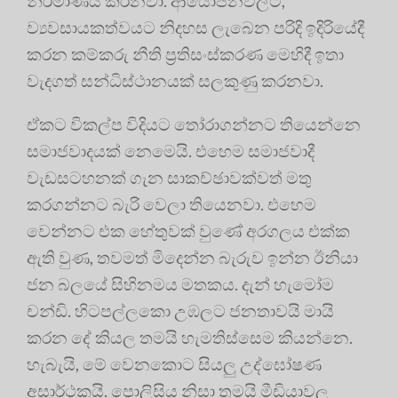
නිර්මාණය කරනවා. ආයෝජනවලට,
ව්‍යවසායකත්වයට නිදහස ලැබෙන පරිදි ඉදිරියේදී
කරන කම්කරු නීති ප්‍රතිසංස්කරණ මෙහිදී ඉතා
වැදගත් සන්ධිස්ථානයක් සලකුණු කරනවා.
ඒකට විකල්ප විදියට තෝරාගන්නට තියෙන්නෙ
සමාජවාදයක් නෙමෙයි. එහෙම සමාජවාදී
වැඩසටහනක් ගැන සාකච්ඡාවක්වත් මතු
කරගන්නට බැරි වෙලා තියෙනවා. එහෙම
වෙන්නට එක හේතුවක් වුණේ අරගලය එක්ක
ඇති වුණ, තවමත් මිදෙන්න බැරුව ඉන්න ඊනියා
ජන බලයේ සිහිනමය මතකය. දැන් හැමෝම
චන්ඩි. හිටපල්ලකො උඹලට ජනතාවයි මායි
කරන දේ කියල තමයි හැමතිස්සෙම කියන්නෙ.
හැබැයි, මේ වෙනකොට සියලු උද්ඝෝෂණ
අසාර්ථකයි. පොලිසිය නිසා තමයි මීඩියාවල