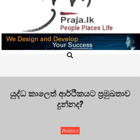
Skip
to
content
PRAJA.LK
Search
Primary
Navigation
Menu
යුද්ධ කාලෙත් ආර්ථිකයට ප්‍රමුඛතාව
දුන්නද?
Politics