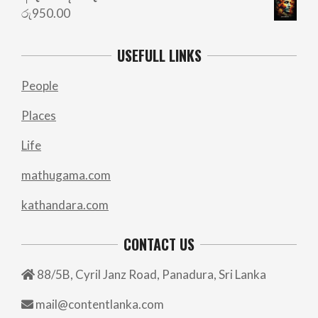
රු
950.00
USEFULL LINKS
People
Places
Life
mathugama.com
kathandara.com
CONTACT US
88/5B, Cyril Janz Road, Panadura, Sri Lanka
mail@contentlanka.com