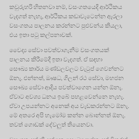
කවුරුහරි හිතනවා නම්, වසංගතයෙදි ආර්ථිකය
වැදගත් නැහැ, ආර්ථිකය කඩාවැටෙන්න ඇරලා
වසංගතය පාලනය කරන්නට පුළුවන්ය කියලා,
එය ඉතා පටු කල්පනාවක්.
වෛද්‍ය සේවා පවත්වාගැනීම වසංගතයක්
පාලනය කිරීමේදී ඉතා වැදගත්. ඒ සඳහා
සෞඛ්‍ය කාර්ය මණ්ඩලවලට වැටුප් ගෙවන්නට
ඕනැ. එන්නත්, ඖෂධ, ගිලන් රථ සේවා, මහජන
සෞඛ්‍ය සේවා ආදිය පවත්වාගෙන යන්න ඕනැ.
ඒවාට අවශ්‍ය ධනය ඉබේ පහළවෙන්නෙ නැහැ.
ඒවා උපයන්නට අනෙක් අය වැඩකරන්නට ඕනැ.
මේ අතරෙ අපි හැමෝම කන්න බොන්නත් ඕනැ.
තවත් ගොඩක් දේවලුත් තියෙනවා.