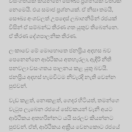
වසංගතයක් කියන්නෙ සෞඛ්‍ය ප්‍රශ්නයක් විතරක්
නෙමෙයි. එය සමාජ ප්‍රශ්නයක්. ඒ නිසා තමයි,
සෞඛ්‍ය අංශවලත් උපදෙස් ලබාගනිමින් රජයක්
විසින් ඒ සම්බන්ධ තීරණ ගත යුතුව තිබෙන්නෙ.
ඒ තීරණ දේශපාලනික තීරණ.
ලංකාවෙ මේ මොහොතෙ ජනප්‍රිය අදහස බව
පෙනෙන්නෙ ආර්ථිකය අතහැරලා, ඇඳිරි නීති
පනවලා වසංගතය පාලනය කළ යුතු බවයි.
ජනප්‍රිය අදහස් හැමවිටම නිවැරදි නැති වෙන්න
පුළුවන්.
වැඩ කළත්, නොකළත්, ගෙදර හිටියත්, තමන්ගෙ
වැටුප ලැබෙන රජයේ සේවකයන් වැනි අයට
ආර්ථිකය අතහරින්නට යයි සරලව කියන්නට
පුළුවන්. ඒත්, ආර්ථිකය අක්‍රිය වෙනකොට රජයේ