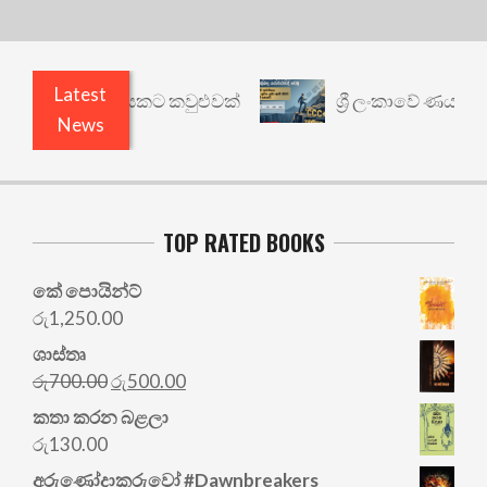
Latest
 වෙනත් යථාර්ථයකට කවුළුවක්
ශ්‍රී ලංකාවේ ණය ශ්‍රේ
News
TOP RATED BOOKS
කේ පොයින්ට්
රු
1,250.00
ශාස්තෘ
Original
Current
රු
700.00
රු
500.00
price
price
කතා කරන බළලා
was:
is:
රු
130.00
රු700.00.
රු500.00.
අරු‍ණෝදාකරුවෝ #Dawnbreakers