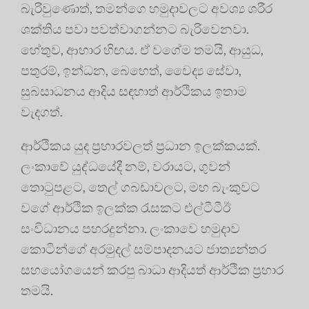
බැරිවුණොත්, තමන්ගෙ හමුදාවලට අවශ්‍ය ශරීර
ශක්තිය පවා පවත්වාගන්නට බැරිවෙනවා.
හේතුව, ආහාර හිඟය. ඒ වගේම තමයි, ආයුධ,
පතුරම්, ඉන්ධන, බෙහෙත්, වෛද්‍ය සේවා,
සුබසාධනය ආදිය සඳහාත් ආර්ථිකය ඉතාම
වැදගත්.
ආර්ථිකය යුද ප්‍රහාරවලත් ප්‍රධාන ඉලක්කයක්.
ලංකාවේ යුද්ධයේදී නම්, වරායට, ගුවන්
තොටුපළට, තෙල් ගබඩාවලට, මහ බැංකුවට
වගේ ආර්ථික ඉලක්ක රැසකට එල්ටීටීඊ
සංවිධානය පහරදුන්නා. ලංකාවෙ හමුදාව
කොටින්ගේ අරමුදල් සම්පාදනයට ජාත්‍යන්තර
සහයෝගයෙන් කරපු බාධා ආදියත් ආර්ථික ප්‍රහාර
තමයි.