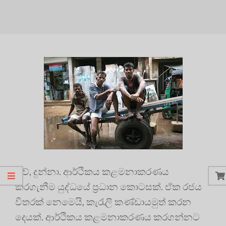
ඔව්, දුන්නා. ආර්ථිකය කළමනාකරණය
කරගැනීම යුද්ධයේ ප්‍රධාන කොටසක්. ඒක රජය
විතරක් නෙමෙයි, කැරැලි කණ්ඩායමුත් කරන
දෙයක්. ආර්ථිකය කළමනාකරණය කරගන්නට