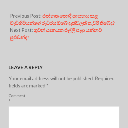
Previous Post:
එන්නත නොදී ඝාතනය කළ
වැඩිහිටියන්ගේ රුධිරය ඔබේ දෑත්වලත් තැවරී තිබේද?
Next Post:
ගුවන් යානයක එල්ලී පළා යන්නට
පුළුවන්ද?
LEAVE A REPLY
Your email address will not be published.
Required
fields are marked
*
Comment
*