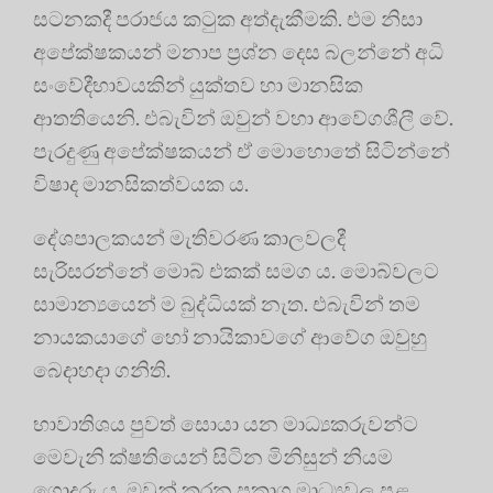
සටනකදී පරාජය කටුක අත්දැකීමකි. එම නිසා
අපේක්ෂකයන් මනාප ප්‍රශ්න දෙස බලන්නේ අධි
සංවේදීභාවයකින් යුක්තව හා මානසික
ආතතියෙනි. එබැවින් ඔවුන් වහා ආවේගශීලී වේ.
පැරදුණු අපේක්ෂකයන් ඒ මොහොතේ සිටින්නේ
විෂාද මානසිකත්වයක ය.
දේශපාලකයන් මැතිවරණ කාලවලදී
සැරිසරන්නේ මොබ් එකක් සමග ය. මොබ්වලට
සාමාන්‍යයෙන් ම බුද්ධියක් නැත. එබැවින් තම
නායකයාගේ හෝ නායිකාවගේ ආවේග ඔවුහු
බෙදාහදා ගනිති.
භාවාතිශය පුවත් සොයා යන මාධ්‍යකරුවන්ට
මෙවැනි ක්ෂතියෙන් සිටින මිනිසුන් නියම
ගොදුරු ය. ඔවුන් කරන ප්‍රකාශ මාධ්‍යවල පළ