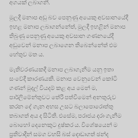
අගයක් ලබාගනී.
මුලදී මනාප අඩු බව පෙනුණු අයෙකු අවසානයේදී
ඉහළ මනාප ලබාගන්නේත්, මුලදී ඉහළින් මනාප
තිබුණු පෙනුණු අයෙකු අවසාන ගණනයේදී
අඩුවෙන් මනාප ලබාගෙන තිබෙන්නේත් එම
හේතුව මත ය.
මැතිවරණයකදී මනාප ලබාගැනීම යනු ඉතා
සංවේදී කාරණයකි. මනාප වෙනුවෙන් කෝටි
ගණන් මුදල් වියදම් කළ අය මෙන් ම,
පාර්ලිමේන්තුවට තේරී පත්වීමෙන් අනතුරුව
කරන දේ ගැන අහස උසට බලාපොරොත්තු
තබාගත් අය ද සිටිති. එසේම, පරාජය දරා ගැනීම
බොහෝ දෙනෙකුට දුෂ්කර ය. විශේෂයෙන් ම
ප්‍රතිවාදීන් සමග වහසි බස් දොඩාගත් ඡන්ද