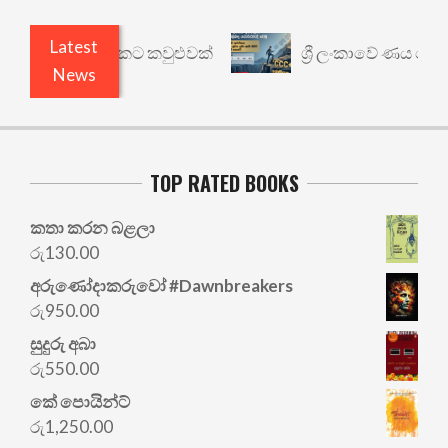
Latest
ෙනත් යථාර්ථයකට කවුළුවක්
ශ්‍රී ලංකාවේ ණය ශ්‍රේණ
News
TOP RATED BOOKS
කතා කරන බළලා
රු
130.00
අරු‍ණෝදාකරුවෝ #Dawnbreakers
රු
950.00
සුදුරු අබා
රු
550.00
කේ පොයින්ට්
රු
1,250.00