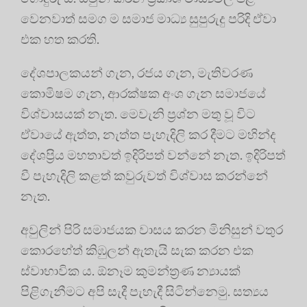
වෙනවාත් සමග ම සමාජ මාධ්‍ය සුපුරුදු පරිදි ඒවා
එක හත කරති.
දේශපාලකයන් ගැන, රජය ගැන, මැතිවරණ
කොමිෂම ගැන, ආරක්ෂක අංශ ගැන සමාජයේ
විශ්වාසයක් නැත. මෙවැනි ප්‍රශ්න මතු වූ විට
ඒවායේ ඇත්ත, නැත්ත පැහැදිලි කර දීමට මහින්ද
දේශප්‍රිය මහතාවත් ඉදිරිපත් වන්නේ නැත. ඉදිරිපත්
වී පැහැදිලි කළත් කවුරුවත් විශ්වාස කරන්නේ
නැත.
අවුලින් පිරි සමාජයක වාසය කරන මිනිසුන් වතුර
කොරහේත් කිඹුලන් ඇතැයි සැක කරන එක
ස්වාභාවික ය. ඕනෑම කුමන්ත්‍රණ න්‍යායක්
පිළිගැනීමට අපි සැදී පැහැදී සිටින්නෙමු. සත්‍යය