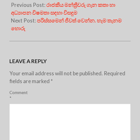
Previous Post:
රාජකීය මන්ත්‍රීවරු ගැන කතා හා
අධ්‍යාපන විෂමතා සඳහා විසඳුම
Next Post:
පරිස්සමෙන් ජීවත් වෙන්න. හැම තැනම
හොරු
LEAVE A REPLY
Your email address will not be published.
Required
fields are marked
*
Comment
*