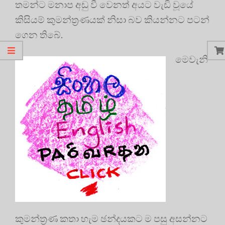
තමන්ට මනාප අඩු වී වෙනත් අයට වැඩි වූයේ
කිසියම් කුමන්ත්‍රණයක් නිසා බව කියන්නට පටන්
ගෙන තිබේ.
මෙවැනි
කුමන්ත්‍රණ කතා හැම ඡන්දයකට ම පසු අසන්නට