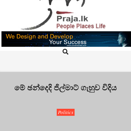
Skip
to
content
PRAJA.LK
Search
Primary
Navigation
Menu
මේ ඡන්දෙදි ජිල්මාට් ගැහුව විදිය
Politics