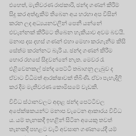
එහෙත්, මැතිවරණ රාජකාරි, ඡන්ද ගණන් කිරීම්
සිදු කර අත්දැකීම් තිබෙන අය හරහා අප විසින්
කරන ලද අධ්‍යයනවලින් පෙනී යන්නේ
එවැන්නක් කිරීමට තිබෙන හැකියාව අවම බවයි.
මනාප දස දහස් ගණන් එහා මෙහා කරගැනීම කිසි
සේත්ම කරන්නට බැරි ය. ඡන්ද ගණන් කිරීම
හොර රහසේ සිදුවන්නේ නැත. මෙවර රෑ
එළිවෙනකල් ඡන්ද පෙට්ටි තබාගනු ලැබුව ද
ඒවාට විධිමත් ආරක්ෂාවක් තිබිණි. ඒවා පැහැදිලි
කර දීම මැතිවරණ කොමිසමේ වැඩකි.
විවිධ ස්ථානවලට අදාළ ඡන්ද පෙට්ටිවල
අපේක්ෂකයන්ට මනාප වැටෙන ආකාරය විවිධ
ය. යම් තැනකදී ඉහළින් සිටින අයෙකු තවත්
තැනකදී පහළට වැටී අවසාන ගණනයේදී යම්