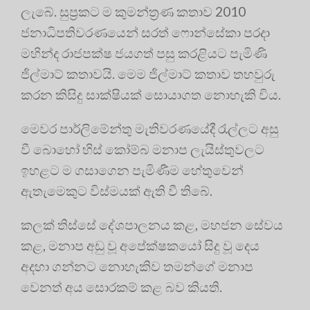
ලැබේ. සුප්‍රකට ම කුමන්ත්‍රණ කතාව 2010
ජනාධිපතිවරණයෙන් සරත් ෆොන්සේකා පරදා
මහින්ද රාජපක්ෂ ජයගත් පසු කරළියට පැමිණි
ජිල්මාට් කතාවයි. මෙම ජිල්මාට් කතාව තහවුරු
කරන කිසිදු සාක්ෂියක් සොයාගත නොහැකි විය.
මෙවර පාර්ලිමේන්තු මැතිවරණයේදී රැල්ලට අසු
වී බොහෝ හිස් කෝම්බ මනාප ලැයිස්තුවලට
ඉහළට ම ගසාගෙන පැමිණීම හේතුවෙන්
ඇතැමෙකුට විස්මයක් ඇති වී තිබේ.
කලක් තිස්සේ දේශපාලනය කළ, මහජන සේවය
කළ, මනාප අඩු වූ අපේක්ෂකයෝ සිදු වූ දෙය
අදහා ගන්නට නොහැකිව තමන්ගේ මනාප
වෙනත් අය සොරකම් කළ බව කියති.