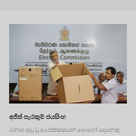
අජිත් පැරකුම් ජයසිංහ
මනාප අඩු වූ අපේක්ෂකයන් බොහෝ දෙනෙකු