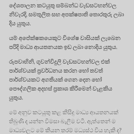
දේශපාලන කටයුතු සම්බන්ධ වැඩසටහන්වල
නිවැරදි, සමතුලිත සහ අපක්ෂපාති තොරතුරු ලබා
දිය යුතුය.
යම් අපේක්ෂකයෙකුට විශේෂ වාසියක් ලැබෙන
පරිදි මාධ්‍ය ආයතනයක ඉඩ ලබා නොදිය යුතුය.
රූපවාහිනි, ගුවන්විදුලි වැඩසටහන්වල එක්
පාර්ශ්වයක් ප්‍රවර්ධනය කරන හෝ තවත්
පාර්ශ්වයකට අගතියක් ගෙන දෙන හෝ
පෞද්ගලික අදහස් ප්‍රකාශ කිරීමෙන් වැළකිය
යුතුය.
මේ අනුව කටයුතු කළ කිසිදු මාධ්‍ය ආයතනයක්
තිබුණි ද යන්න විමසා බැලීම වටී. ඇත්තෙන් ම
මාධ්‍යවලට මේ කියන තරම් මධ්‍යස්ථ විය හැකි ද?