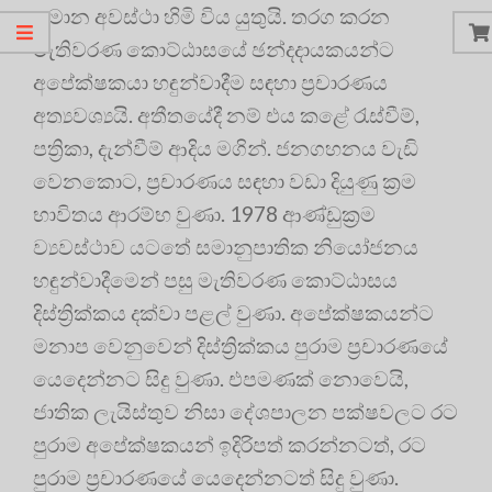
සමාන අවස්ථා හිමි විය යුතුයි. තරග කරන
මැතිවරණ කොට්ඨාසයේ ඡන්දදායකයන්ට
අපේක්ෂකයා හඳුන්වාදීම සඳහා ප්‍රචාරණය
අත්‍යවශ්‍යයි. අතීතයේදී නම් එය කළේ රැස්වීම්,
පත්‍රිකා, දැන්වීම් ආදිය මගින්. ජනගහනය වැඩි
වෙනකොට, ප්‍රචාරණය සඳහා වඩා දියුණු ක්‍රම
භාවිතය ආරම්භ වුණා. 1978 ආණ්ඩුක්‍රම
ව්‍යවස්ථාව යටතේ සමානුපාතික නියෝජනය
හඳුන්වාදීමෙන් පසු මැතිවරණ කොට්ඨාසය
දිස්ත්‍රික්කය දක්වා පළල් වුණා. අපේක්ෂකයන්ට
මනාප වෙනුවෙන් දිස්ත්‍රික්කය පුරාම ප්‍රචාරණයේ
යෙදෙන්නට සිදු වුණා. එපමණක් නොවෙයි,
ජාතික ලැයිස්තුව නිසා දේශපාලන පක්ෂවලට රට
පුරාම අපේක්ෂකයන් ඉදිරිපත් කරන්නටත්, රට
පුරාම ප්‍රචාරණයේ යෙදෙන්නටත් සිදු වුණා.