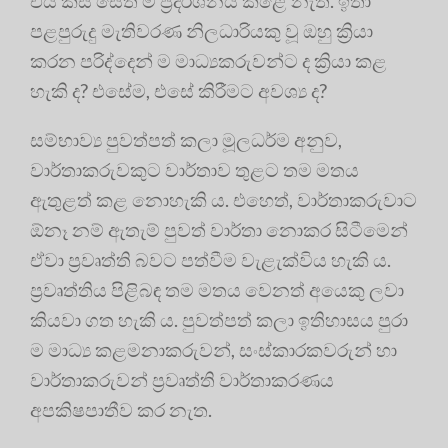
එය කිසි සේත් ම ප්‍රදර්ශනය කළේ නැත. ඉතා
පළපුරුදු මැතිවරණ නිලධාරියකු වූ ඔහු ක්‍රියා
කරන පරිද්දෙන් ම මාධ්‍යකරුවන්ට ද ක්‍රියා කළ
හැකි ද? එසේම, එසේ කිරීමට අවශ්‍ය ද?
සම්භාව්‍ය පුවත්පත් කලා මූලධර්ම අනුව,
වාර්තාකරුවකුට වාර්තාව තුළට තම මතය
ඇතුළත් කළ නොහැකි ය. එහෙත්, වාර්තාකරුවාට
ඕනෑ නම් ඇතැම් පුවත් වාර්තා නොකර සිටීමෙන්
ඒවා ප්‍රවෘත්ති බවට පත්වීම වැළැක්විය හැකි ය.
ප්‍රවෘත්තිය පිළිබඳ තම මතය වෙනත් අයෙකු ලවා
කියවා ගත හැකි ය. පුවත්පත් කලා ඉතිහාසය පුරා
ම මාධ්‍ය කළමනාකරුවන්, සංස්කාරකවරුන් හා
වාර්තාකරුවන් ප්‍රවෘත්ති වාර්තාකරණය
අපකිෂපාතීව කර නැත.