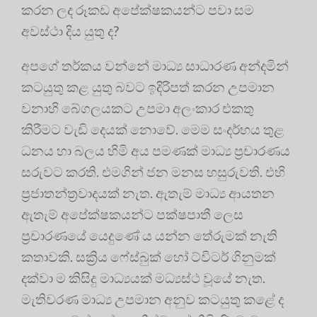
කරන ලද රූකඩ අපේක්ෂකයන්ට පවා සම
අවස්ථා දිය යුතු ද?
අපගේ තර්කය වන්නේ මාධ්‍ය සාධාරණ අන්දමින්
කටයුතු කළ යුතු බවට ඉදිරිපත් කරන උපමාන
වනාහි බේගලයකට උපමා අලංකාර එකතු
කිරීමට වැඩි දෙයක් නොවේ. මෙම සංදර්භය තුළ
ධනය හා බලය හිමි අය පමණක් මාධ්‍ය ප්‍රචාරණය
සරුවට කරති. එමගින් ජන මනස හසුරුවති. එහි
ප්‍රජාතන්ත්‍රවාදයක් නැත. ඇතැම් මාධ්‍ය ආයතන
ඇතැම් අපේක්ෂකයන්ට පක්ෂපාතී ලෙස
ප්‍රචාරණයේ යෙදුණේ ය යන්න තේරුමක් නැති
කතාවකි. සක්‍රිය ෆේස්බුක් හෝ ට්විටර් ගිනුමක්
දක්වා ම කිසිදු මාධ්‍යයක් මධ්‍යස්ථ වූයේ නැත.
මැතිවරණ මාධ්‍ය උපමාන අනුව කටයුතු කළේ ද