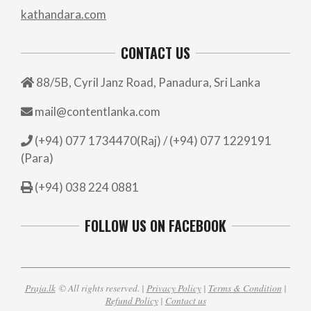
kathandara.com
CONTACT US
88/5B, Cyril Janz Road, Panadura, Sri Lanka
mail@contentlanka.com
(+94) 077 1734470(Raj) / (+94) 077 1229191
(Para)
(+94) 038 224 0881
FOLLOW US ON FACEBOOK
Praja.lk
© All rights reserved. |
Privacy Policy
|
Terms & Condition
|
Refund Policy
|
Contact us