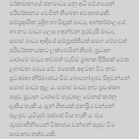
වර්තමානයේ ජනමාධ්‍ය යනු අධි වේගයෙන්
පරිවර්තනය වෙමින් තිබෙන අවකාශයකි.
සම්ප්‍රදායික මුද්‍රිත හා විද්‍යුත් මාධ්‍ය, අන්තර්ජාලයේ
හා නව මාධ්‍ය ලෙස හඳුන්වන පුරවැසි මාධ්‍ය,
සමාජ මාධ්‍ය ආදියේ සම්ප්‍රාප්තියත් සමග වේගවත්
පරිවර්තනයකට ලක්වෙමින් තිබේ. ප්‍රධාන
ධාරාවේ මාධ්‍ය තවමත් වැඩිම ග්‍රාහක පිරිසක් වෙත
ළඟාවන මාධ්‍ය වේ. එහෙත්, අද වන විට නව
ප්‍රවණතා නිර්මාණය වීම බොහෝ දුරට සිදුවන්නේ
සමාජ මාධ්‍ය තුළ ය. සමාජ මාධ්‍ය නව ප්‍රවණතා
පසුව ප්‍රධාන ධාරාවේ හැඩතල වෙනස් කරනු
දැකිය හැකි ය. දැන් ගීතයක් ජනප්‍රිය වන්නේ
පළමුව යූටියුබ් ඔස්සේ විය හැකි ය. එය
රූපවාහිනියෙන් විකාශය වන්නේ පසුව වීම
සාමාන්‍ය තත්වයකි.