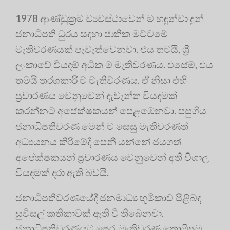
1978 ආණ්ඩුක්‍රම ව්‍යවස්ථාවෙන් ම හඳුන්වා දුන්
ජනාධිපති ධුරය සඳහා ජාතික මට්ටමේ
මැතිවරණයක් පැවැත්වෙනවා. එය තමයි, ශ්‍රී
ලංකාවේ වියදම් අධික ම මැතිවරණය. එසේම, එය
තමයි තරගකාරී ම මැතිවරණය. ඒ නිසා එහි
ප්‍රචාරණය වෙනුවෙන් දැවැන්ත වියදමක්
කරන්නට අපේක්ෂකයන් පෙළඹෙනවා. පසුගිය
ජනාධිපතිවරණ මෙන් ම සෙසු මැතිවරණත්
අධ්‍යයනය කිරීමේදී පෙනී යන්නේ ජයගත්
අපේක්ෂකයන් ප්‍රචාරණය වෙනුවෙන් අති විශාල
වියදමක් දරා ඇති බවයි.
ජනාධිපතිවරණයේදී ජනමාධ්‍ය භූමිකාව පිළිබඳ
සුවිසල් කතිකාවක් ඇති වී තිබෙනවා.
ජනාධිපතිවරණයට පෙර, මැතිවරණ කොමිෂම