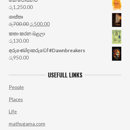
රු
1,250.00
ශාස්තෘ
Original
Current
රු
700.00
රු
500.00
price
price
කතා කරන බළලා
was:
is:
රු
130.00
රු700.00.
රු500.00.
අරු‍ණෝදාකරුවෝ #Dawnbreakers
රු
950.00
USEFULL LINKS
People
Places
Life
mathugama.com