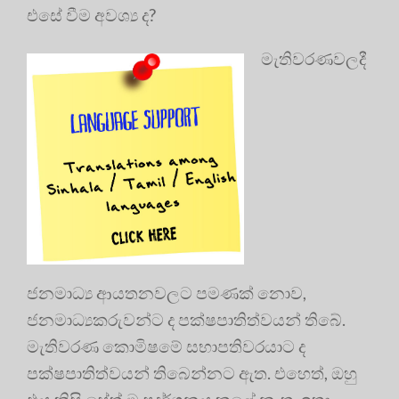
එසේ වීම අවශ්‍ය ද?
මැතිවරණවලදී
ජනමාධ්‍ය ආයතනවලට පමණක් නොව,
ජනමාධ්‍යකරුවන්ට ද පක්ෂපාතිත්වයන් තිබේ.
මැතිවරණ කොමිෂමේ සභාපතිවරයාට ද
පක්ෂපාතිත්වයන් තිබෙන්නට ඇත. එහෙත්, ඔහු