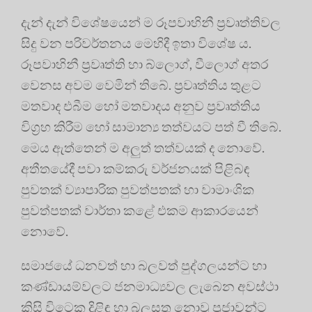
දැන් දැන් විශේෂයෙන් ම රූපවාහිනී ප්‍රවෘත්තිවල
සිදු වන පරිවර්තනය මෙහිදී ඉතා විශේෂ ය.
රූපවාහිනී ප්‍රවෘත්ති හා බ්ලොග්, වීලොග් අතර
වෙනස අවම වෙමින් තිබේ. ප්‍රවෘත්තිය තුළට
මතවාද එබීම හෝ මතවාදය අනුව ප්‍රවෘත්තිය
විග්‍රහ කිරීම හෝ සාමාන්‍ය තත්වයට පත් වී තිබේ.
මෙය ඇත්තෙන් ම අලුත් තත්වයක් ද නොවේ.
අතීතයේදී පවා කම්කරු වර්ජනයක් පිළිබඳ
පුවතක් ව්‍යාපාරික පුවත්පතක් හා වාමාංශික
පුවත්පතක් වාර්තා කළේ එකම ආකාරයෙන්
නොවේ.
සමාජයේ ධනවත් හා බලවත් පුද්ගලයන්ට හා
කණ්ඩායම්වලට ජනමාධ්‍යවල ලැබෙන අවස්ථා
කිසි විටෙක දිළිඳු හා බලසතු නොවූ ප්‍රජාවන්ට