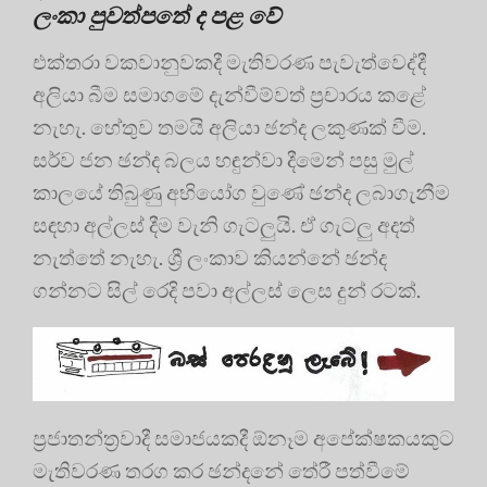
ලංකා පුවත්පතේ ද පළ වේ
එක්තරා වකවානුවකදී මැතිවරණ පැවැත්වෙද්දී
අලියා බීම සමාගමේ දැන්වීම්වත් ප්‍රචාරය කළේ
නැහැ. හේතුව තමයි අලියා ඡන්ද ලකුණක් වීම.
සර්ව ජන ඡන්ද බලය හඳුන්වා දීමෙන් පසු මුල්
කාලයේ තිබුණු අභියෝග වුණේ ඡන්ද ලබාගැනීම
සඳහා අල්ලස් දීම වැනි ගැටලුයි. ඒ ගැටලු අදත්
නැත්තේ නැහැ. ශ්‍රී ලංකාව කියන්නේ ඡන්ද
ගන්නට සිල් රෙදි පවා අල්ලස් ලෙස දුන් රටක්.
ප්‍රජාතන්ත්‍රවාදී සමාජයකදී ඕනෑම අපේක්ෂකයකුට
මැතිවරණ තරග කර ඡන්දනේ තේරී පත්වීමේ