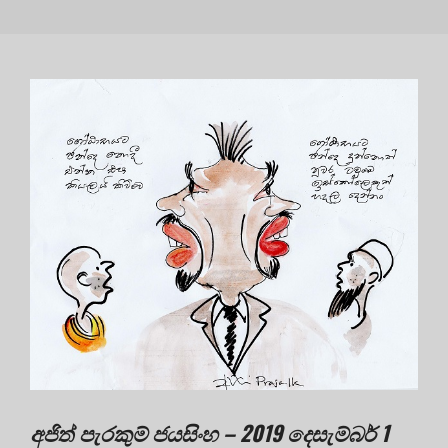
අජිත් පැරකුම් ජයසිංහ – 2019 දෙසැම්බර් 1