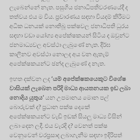
ලැබෙන්නේ නැත. පසුගිය ජනාධිපතිවරණයේදී ද
තත්වය එය ම විය. ප්‍රචාරණය සඳහා වියදම් කිරීමට
අධික ධනයක් නොතිබූ පක්ෂවල ජනාධිපති ධුරය
සඳහා වඩා යෝග්‍ය අපේක්ෂකයන් සිටිය ද ඔවුන්ට
ජනමාධ්‍යවල අවස්ථා ලැබුණේ නැත. දීර්ඝ
කාලීනව අවස්ථා නොලද අය වන ඇතැම්
අපේක්ෂකයන්ට ඡන්ද ලැබුණේ ද නැත.
ඉහත දක්වන ලද
‘යම් අපේක්ෂකයෙකුට විශේෂ
වාසියක් ලැබෙන පරිදි මාධ්‍ය ආයතනයක ඉඩ ලබා
නොදිය යුතුය’
යන උපමානය මොන පල්
බොරුවක් ද? ප්‍රධාන පක්ෂ දෙකේ
අපේක්ෂකයන්ට වැඩි ඉඩක් සියලු මාධ්‍ය විසින්
ලබා දෙන ලදී. එය වැරදි ද? වෙනත් පක්ෂ
වෙනුවෙන් වරප්‍රසාද ලබාගැනීම සඳහා ඉදිරිපත්