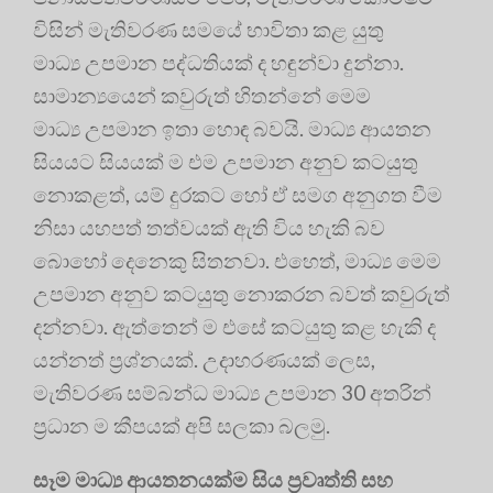
විසින් මැතිවරණ සමයේ භාවිතා කළ යුතු
මාධ්‍ය උපමාන පද්ධතියක් ද හඳුන්වා දුන්නා.
සාමාන්‍යයෙන් කවුරුත් හිතන්නේ මෙම
මාධ්‍ය උපමාන ඉතා හොඳ බවයි. මාධ්‍ය ආයතන
සියයට සියයක් ම එම උපමාන අනුව කටයුතු
නොකළත්, යම් දුරකට හෝ ඒ සමග අනුගත වීම
නිසා යහපත් තත්වයක් ඇති විය හැකි බව
බොහෝ දෙනෙකු සිතනවා. එහෙත්, මාධ්‍ය මෙම
උපමාන අනුව කටයුතු නොකරන බවත් කවුරුත්
දන්නවා. ඇත්තෙන් ම එසේ කටයුතු කළ හැකි ද
යන්නත් ප්‍රශ්නයක්. උදාහරණයක් ලෙස,
මැතිවරණ සම්බන්ධ මාධ්‍ය උපමාන 30 අතරින්
ප්‍රධාන ම කීපයක් අපි සලකා බලමු.
සෑම මාධ්‍ය ආයතනයක්ම සිය ප්‍රවෘත්ති සහ