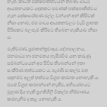
නැත. කාටත් පක්ෂපාතිත්වයන් තිබිණි. මාධ්‍ය
ආයතනයකට දෙකකට පමණක් පක්ෂපාතිත්වය
ගැන දෝෂාරෝපණ එල්ල වන්නේ අන් කිසිවක්
නිසා නොව, එම මාධ්‍ය ආයතනවලට වැඩි ග්‍රාහක
පිරිසකට බලපෑම් කිරීමට තිබෙන හැකියාව නිසා
ය.
මැතිවරණ, ප්‍රජාතන්ත්‍රවාදය, දේශපාලනය,
ජනමාධ්‍ය හා ජනමතය හැසිරවීම යන කරුණු
සම්බන්ධයෙන් අප පිවිස තිබෙන්නේ ඉතා
සංකීර්ණ තත්වයකට ය. පැරණි සංකල්ප මත
පදනම්ව අලුත් තත්වය විග්‍රහ කරගත නොහැකි ය.
එසේ විග්‍රහ කරගන්නේ නැතිව, අභියෝගයට
මුහුණ දිය හැකි ප්‍රගතිශීලී විකල්ප නිර්මාණය
කරගැනීම ද කළ නොහැකි ය.