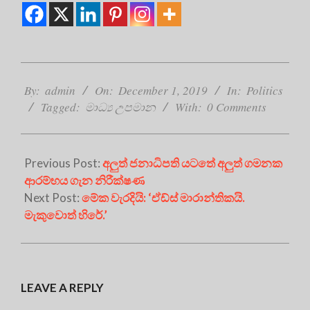
2019-
12-
By:
admin
On:
December 1, 2019
In:
Politics
01
Tagged:
මාධ්‍ය උපමාන
With:
0 Comments
Previous Post:
අලුත් ජනාධිපති යටතේ අලුත් ගමනක
ආරම්භය ගැන නිරීක්ෂණ
Next Post:
මේක වැරදියි: ‘ඒඩ්ස් මාරාන්තිකයි.
මැකුවොත් හිරේ.’
LEAVE A REPLY