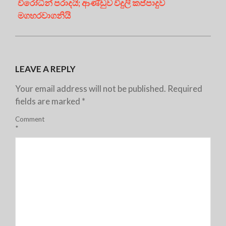
විරෝධීන් පරාදයි; ආණ්ඩුව විදුලි කප්පාදුව
මගහරවාගනියි
LEAVE A REPLY
Your email address will not be published.
Required
fields are marked
*
Comment
*