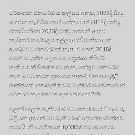
වර්තමාන ජනවරම් සංකල්පය අනුව, 2022දී සිදුවූ
මහජන නැගිටීම හා ඒ හේතුවෙන් 2019දී පත්වූ
ජනාධිපති හා 2020දී පත්වූ අගමැති ඇතුළු
කැබිනට් මණ්ඩලය ඉල්ලා අස්වීම නිසා දැන්
ආණ්ඩුවට ජනවරමක් නැත. එහෙත්, 2018දී
මෙන් සංයුක්ත ලෙස මෙය ප්‍රකාශ කිරීමේ
හැකියාවක් විපක්ෂයට නැත. හේතුව, ජනවරම
නැති බවට කරන ප්‍රකාශය පදනම් වන පැහැදිලි
සාක්ෂියක් නොමැතිකමයි. මැතිවරණ වෙනුවෙන්
මෙතරම් කෑදරකමක් ඇත්තේ එහෙයිනි.
පළාත් පාලන මැතිවරණයට යන රජයේ වියදම රු.
බිලියන දහයක් බව මැතිවරණ දෙපාර්තමේන්තුව
පවසයි. නියෝජිතයන් 8,000ක් පමණ තෝරා