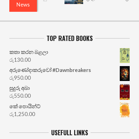
News
TOP RATED BOOKS
කතා කරන බළලා
රු
130.00
අරු‍ණෝදාකරුවෝ #Dawnbreakers
රු
950.00
සුදුරු අබා
රු
550.00
කේ පොයින්ට්
රු
1,250.00
USEFULL LINKS