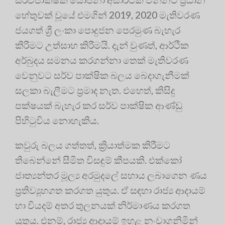
හේතුවක් වූයේ එමගින් 2019, 2020 මැතිවරණ
ජයගත් ශ්‍රී ලංකා පොදුජන පෙරමුණ බැහැර
කිරීමට උත්සාහ කිරීමයි. දැන් වුණත්, ආර්ථික
අර්බුදය සමනය කරගන්නා තෙක් මැතිවරණ
වෙනුවට සර්ව පාක්ෂික බලය බෙදාගැනීමක්
සලකා බැලීමට ප්‍රමාද නැත. එහෙත්, කිසිදු
පක්ෂයක් බැහැර කර සර්ව පාක්ෂික ආණ්ඩු
පිහිටුවිය නොහැකිය.
කවුරු බලය ගත්තත්, ක්‍රියාත්මක කිරීමට
තිබෙන්නේ සීමිත විසඳුම් කීපයකි. එක්කෝ
ජාත්‍යන්තර මූල්‍ය අරමුදලේ සහාය ලබාගෙන ණය
ප්‍රතිව්‍යූහගත කරගත යුතුය. ඒ සඳහා රාජ්‍ය ආදායම්
හා වියදම් අතර තුලනයක් නිර්මාණය කරගත
යුතුය. එනම්, රාජ්‍ය ආදායම් ඉහළ නංවාගනිමින්