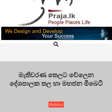
Skip
to
content
PRAJA.LK
Search
Primary
Navigation
Menu
මැතිවරණ තෙලට වේලෙන
දේශපාලක තල හා මහජන මීබෙටි
Politics