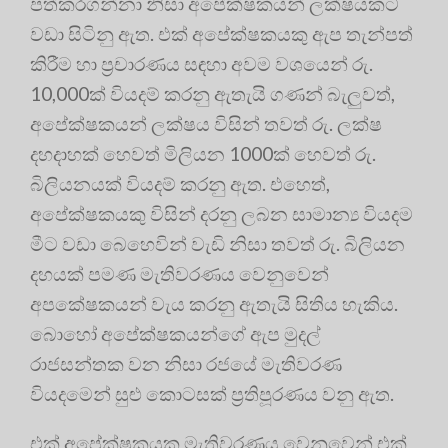
පත්කරගන්නා නිසා අපේක්ෂකයන් ලක්ෂයකට
වඩා සිටිනු ඇත. එක් අපේක්ෂකයකු ඇප තැන්පත්
කිරීම හා ප්‍රචාරණය සඳහා අවම වශයෙන් රු.
10,000ක් වියදම් කරනු ඇතැයි ගණන් බැලුවත්,
අපේක්ෂකයන් ලක්ෂය විසින් තවත් රු. ලක්ෂ
දහදාහක් හෙවත් මිලියන 1000ක් හෙවත් රු.
බිලියනයක් වියදම් කරනු ඇත. එහෙත්,
අපේක්ෂකයකු විසින් දරනු ලබන සාමාන්‍ය වියදම
මීට වඩා බෙහෙවින් වැඩි නිසා තවත් රු. බිලියන
දහයක් පමණ මැතිවරණය වෙනුවෙන්
අපකේෂකයන් වැය කරනු ඇතැයි සිතිය හැකිය.
බොහෝ අපේක්ෂකයන්ගේ ඇප මුදල්
රාජසන්තක වන නිසා රජයේ මැතිවරණ
වියදමෙන් සුළු කොටසක් ප්‍රතිපූරණය වනු ඇත.
එක් අපේක්ෂකයකු මැතිවරණය වෙනුවෙන් එක්