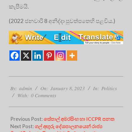
කැපීමයි.
(2022 ජනවාරි 8 අනිද්දා පුවත්පතෙහි පළවිය.)
2023-
01-
By:
admin
On:
January 8, 2023
In:
Politics
08
With:
0 Comments
Previous Post:
සේපාල් අමරසිංහ හා ICCPR පනත
Next Post:
ගල් අඟුරු දේශපාලනයෙන් රාජ්‍ය