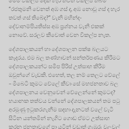
මෙම විකල්ප දෙක හැර තවත් විකල්ප තිබීම
“රජතුමනි වෙනත් අඹ ගස් ද, අඹ නොවූ ගස් ද හැර
තවත් ගස් තිබේද?” වැනි මහින්ද-
දේවානම්පියතිස්ස අඹ ප්‍රශ්නය වැනි එකක්
නොවේ. සරලව කීවොත් වෙන විකල්ප නැත.
දේශපාලකයන් හා දේශපාලන පක්ෂ බලයට
කෑදරය. එම බල තණ්හාවන් සන්තර්පණය කිරීමට
දේශපාලකයන්ට සමීප පිරිස් උත්සාහ කිරීම
ඔවුන්ගේ වැඩකි. එහෙත්, තල නම් තෙලට වේලේ
– මීබෙටි කුමට වේලේ කීවා සේ මහජනතාව බල
දේශපාලනය වෙනුවෙන් වේලෙන්නේ කුමටද?
භයානක තත්වය වන්නේ දේශපාලකයන් තම පටු
අරමුණු ඉටුකරගැනීම සඳහා දැනටත් වලේ වැටී
සිටින යන්තමින් නැගිට ගොඩ ඒමට උත්සාහ
කරන ජනතාවගේ පා යටින් වඩාත් ගැඹුරු වලවල්