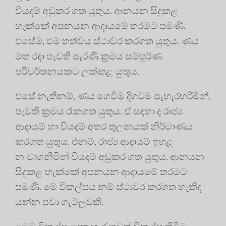
වියදම් අඩුකර ගත යුතුය. ආනයන සිදුකළ
හැක්කේ අපනයන ආදායමේ තරමට පමණි.
එසේම, එම තත්වය ස්ථාවර කරගත යුතුය. ණය
මත රඳා පැවති පැරණි ක්‍රමය සම්පූර්ණ
පරිවර්තනයකට ලක්කළ යුතුය.
එසේ නැතිනම්, ණය ගෙවීම දිගටම පැහැරහරිමින්,
පැවති ක්‍රමය රැකගත යුතුය. ඒ සඳහා ද රාජ්‍ය
ආදායම් හා වියදම් අතර තුලනයක් නිර්මාණය
කරගත යුතුය. එනම්, රාජ්‍ය ආදායම් ඉහළ
නංවාගනිමින් වියදම් අඩුකර ගත යුතුය. ආනයන
සිදුකළ හැක්කේ අපනයන ආදායමේ තරමට
පමණි. මේ විකල්පය නම් ස්ථාවර කරගත හැකිද
යන්න පවා ගැටලුවකි.