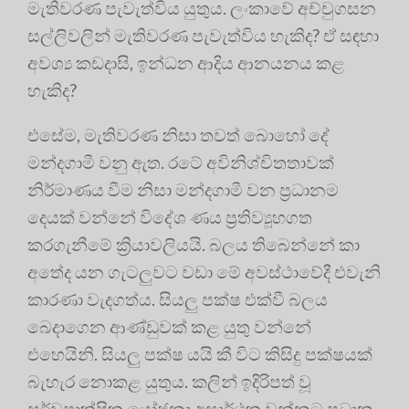
මැතිවරණ පැවැත්විය යුතුය. ලංකාවේ අච්චුගසන
සල්ලිවලින් මැතිවරණ පැවැත්විය හැකිද? ඒ සඳහා
අවශ්‍ය කඩදාසි, ඉන්ධන ආදිය ආනයනය කළ
හැකිද?
එසේම, මැතිවරණ නිසා තවත් බොහෝ දේ
මන්දගාමී වනු ඇත. රටේ අවිනිශ්චිතතාවක්
නිර්මාණය වීම නිසා මන්දගාමී වන ප්‍රධානම
දෙයක් වන්නේ විදේශ ණය ප්‍රතිව්‍යූහගත
කරගැනීමේ ක්‍රියාවලියයි. බලය තිබෙන්නේ කා
අතේද යන ගැටලුවට වඩා මේ අවස්ථාවේදී එවැනි
කාරණා වැදගත්ය. සියලු පක්ෂ එක්වී බලය
බෙදාගෙන ආණ්ඩුවක් කළ යුතු වන්නේ
එහෙයිනි. සියලු පක්ෂ යයි කී විට කිසිදු පක්ෂයක්
බැහැර නොකළ යුතුය. කලින් ඉදිරිපත් වූ
සර්වපාක්ෂික යෝජනා අසාර්ථක වන්නට ප්‍රධාන