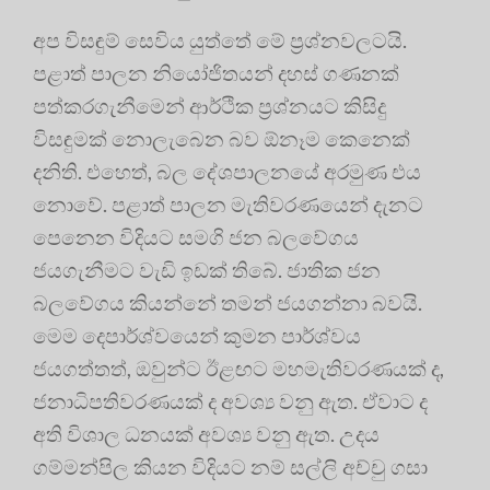
අප විසඳුම් සෙවිය යුත්තේ මේ ප්‍රශ්නවලටයි.
පළාත් පාලන නියෝජිතයන් දහස් ගණනක්
පත්කරගැනීමෙන් ආර්ථික ප්‍රශ්නයට කිසිදු
විසඳුමක් නොලැබෙන බව ඕනෑම කෙනෙක්
දනිති. එහෙත්, බල දේශපාලනයේ අරමුණ එය
නොවේ. පළාත් පාලන මැතිවරණයෙන් දැනට
පෙනෙන විදියට සමගි ජන බලවේගය
ජයගැනීමට වැඩි ඉඩක් තිබේ. ජාතික ජන
බලවේගය කියන්නේ තමන් ජයගන්නා බවයි.
මෙම දෙපාර්ශ්වයෙන් කුමන පාර්ශ්වය
ජයගත්තත්, ඔවුන්ට ඊළඟට මහමැතිවරණයක් ද,
ජනාධිපතිවරණයක් ද අවශ්‍ය වනු ඇත. ඒවාට ද
අති විශාල ධනයක් අවශ්‍ය වනු ඇත. උදය
ගම්මන්පිල කියන විදියට නම් සල්ලි අච්චු ගසා