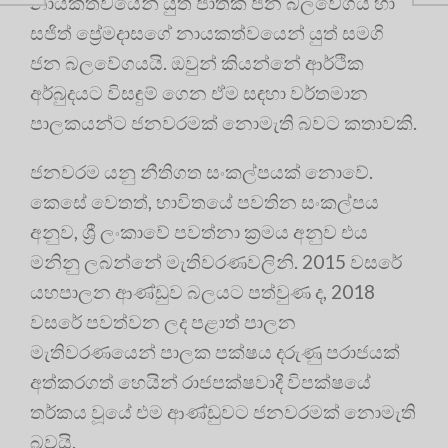
නායකත්වයෙන් යුත් ජාතික ජන බලවේගය හා
සජිත් ප්‍රේමදාසගේ නායකත්වයෙන් යුත් සමගි
ජන බලවේගයයි. ඔවුන් කියන්නේ ආර්ථික
අර්බුදයට විසඳුම් ගෙන ඒම සඳහා වර්තමාන
පාලකයන්ට ජනවරමක් නොමැති බවට කතාවකි.
ජනවරම යනු නීතිගත සංකල්පයක් නොවේ.
කෙසේ වෙතත්, භාවිතයේ පවතින සංකල්පය
අනුව, ශ්‍රී ලංකාවේ පවත්නා ක්‍රමය අනුව එය
මනිනු ලබන්නේ මැතිවරණවලිනි. 2015 වසරේ
යහපාලන ආණ්ඩුව බලයට පත්වුණ ද, 2018
වසරේ පවත්වන ලද පළාත් පාලන
මැතිවරණයෙන් පාලක පක්ෂය දරුණු පරාජයක්
අත්කරගත් හෙයින් රාජපක්ෂවාදී විපක්ෂයේ
තර්කය වූයේ එම ආණ්ඩුවට ජනවරමක් නොමැති
බවයි.