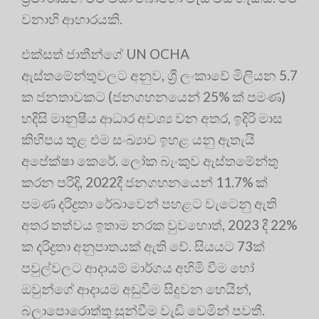
වනාහි ආහාරයකි.
එක්සත් ජාතීන්ගේ UN OCHA
ඇස්තමේන්තුවලට අනුව, ශ්‍රී ලංකාවේ මිලියන 5.7
ක ජනතාවකට (ජනගහනයෙන් 25% ක් පමණ)
හදිසි මානුෂීය ආධාර අවශ්‍ය වන අතර, ඉදිරි මාස
කිහිපය තුළ එම සංඛ්‍යාව ඉහළ යනු ඇතැයි
අපේක්ෂා කෙරේ. ලෝක බැංකුව ඇස්තමේන්තු
කරන පරිදි, 2022දී ජනගහනයෙන් 11.7% ක්
පමණ දරිද්‍රතා රේඛාවෙන් පහළට වැටෙනු ඇති
අතර තත්වය ඉතාම නරක වුවහොත්, 2023 දී 22%
ක දරිද්‍රතා අනුපාතයක් ඇති වේ. සියයට 73ක්
පවුල්වලට ආදායම් මාර්ගය අහිමි වීම හෝ
ඔවුන්ගේ ආදායම අඩුවීම සිදුවන හෙයින්,
බලාපොරොත්තු සුන්වීම වැඩි වෙමින් පවතී.