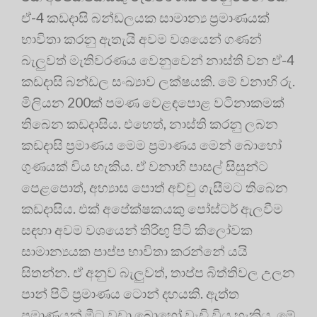
ඒ-4 කඩදාසි බන්ඩලයක සාමාන්‍ය ප්‍රමාණයක්
භාවිතා කරනු ඇතැයි අවම වශයෙන් ගණන්
බැලුවත් මැතිවරණය වෙනුවෙන් නාස්ති වන ඒ-4
කඩදාසි බන්ඩල සංඛ්‍යාව ලක්ෂයකි. මේ වනාහි රු.
මිලියන 200ක් පමණ වෙළඳපොළ වටිනාකමක්
තිබෙන කඩදාසිය. එහෙත්, නාස්ති කරනු ලබන
කඩදාසි ප්‍රමාණය මෙම ප්‍රමාණය මෙන් බොහෝ
ගුණයක් විය හැකිය. ඒ වනාහි පාසල් සිසුන්ට
පෙළපොත්, අභ්‍යාස පොත් අච්චු ගැසීමට තිබෙන
කඩදාසිය. එක් අපේක්ෂකයකු පෝස්ටර් ඇලවීම
සඳහා අවම වශයෙන් තිරිඟු පිටි කිලෝවක
සාමාන්‍යයක පාප්ප භාවිතා කරන්නේ යයි
සිතන්න. ඒ අනුව බැලුවත්, තාප්ප බිත්තිවල උලන
පාන් පිටි ප්‍රමාණය ටොන් දහයකි. ඇත්ත
ප්‍රමාණයන් මීට වඩා බොහෝ වැඩි විය හැකිය. මේ