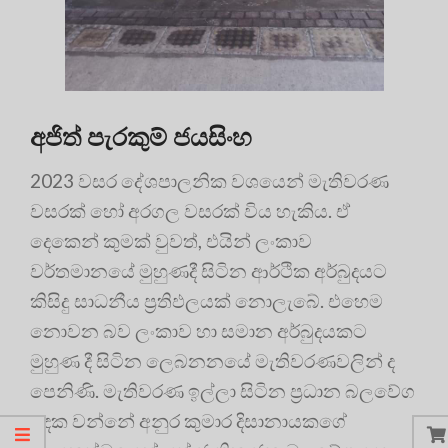
අජිත් පැරකුම් ජයසිංහ
2023 වසර දේශපාලනික වශයෙන් මැතිවරණ
වසරක් හෝ අරගල වසරක් විය හැකිය. ඒ
දෙකෙන් කුමක් වුවත්, එයින් ලංකාව
වර්තමානයේ මුහුණදී සිටින ආර්ථික අර්බුදයට
කිසිදු සාධනීය ප්‍රතිඵලයක් නොලැබේ. එහෙම
නොවන බව ලංකාව හා සමාන අර්බුදයකට
මුහුණ දී සිටින ලෙබනනයේ මැතිවරණවලින් ද
පෙනිණි. මැතිවරණ ඉල්ලා සිටින ප්‍රධාන බලවේග
දෙක වන්නේ අනුර කුමාර දිසානායකගේ