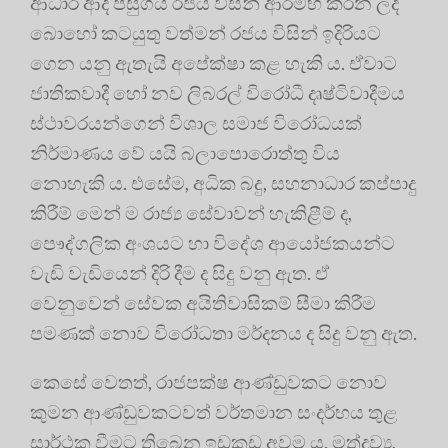
ආධාර ආදී පසුගිය රජය විසින් ආරම්භ කරන ලද
බොහෝ කටයුතු වත්මන් රජය විසින් ඉදිරියට
ගෙන යනු ඇතැයි අපේක්ෂා කළ හැකි ය. ඒවාට
ජාතිකවාදී හෝ නව ලිබරල් විරෝධී දෘෂ්ටිවාදීමය
ස්ථාවරයන්ගෙන් විශාල සමාජ විරෝධයක්
නිර්මාණය වේ යයි බලාපොරොත්තු විය
නොහැකි ය. එසේම, අධික බදු, සහනාධාර කප්පාදු
කිරීම් මෙන් ම රාජ්‍ය සේවාවන් හැකිළීම් ද,
පෞද්ගලික අංශයට හා විදේශ ආයෝජකයන්ට
වැඩි වැඩියෙන් දිරි දීම ද සිදු වනු ඇත. ඒ
වෙනුවෙන් සේවක අයිතිවාසිකම් සීමා කිරීම
පමණක් නොව විරෝධතා මර්දනය ද සිදු වනු ඇත.
කෙසේ වෙතත්, රාජපක්ෂ ආණ්ඩුවකට නොව
කුමන ආණ්ඩුවකටවත් වර්තමාන සංදර්භය තුළ
සාර්ථක වීමට තිබෙන ඉඩකඩ අවම ය. මත්ද්‍රව්‍ය,