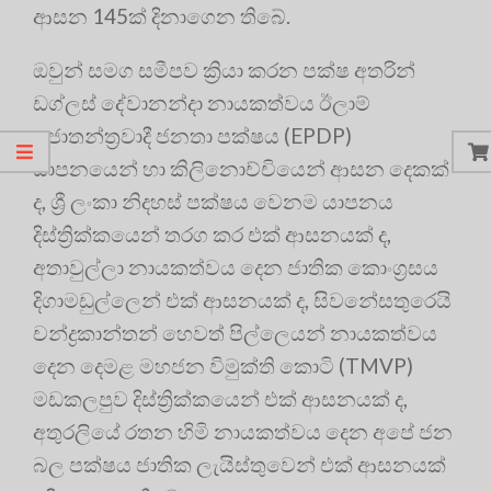
ආසන 145ක් දිනාගෙන තිබේ.
ඔවුන් සමග සමීපව ක්‍රියා කරන පක්ෂ අතරින්
ඩග්ලස් දේවානන්දා නායකත්වය ඊලාම්
ප්‍රජාතන්ත්‍රවාදී ජනතා පක්ෂය (EPDP)
යාපනයෙන් හා කිලිනොච්චියෙන් ආසන දෙකක්
ද, ශ්‍රී ලංකා නිදහස් පක්ෂය වෙනම යාපනය
දිස්ත්‍රික්කයෙන් තරග කර එක් ආසනයක් ද,
අතාවුල්ලා නායකත්වය දෙන ජාතික කොංග්‍රසය
දිගාමඩුල්ලෙන් එක් ආසනයක් ද, සිවනේසතුරෙයි
චන්ද්‍රකාන්තන් හෙවත් පිල්ලෙයන් නායකත්වය
දෙන දෙමළ මහජන විමුක්ති කොටි (TMVP)
මඩකලපුව දිස්ත්‍රික්කයෙන් එක් ආසනයක් ද,
අතුරලියේ රතන හිමි නායකත්වය දෙන අපේ ජන
බල පක්ෂය ජාතික ලැයිස්තුවෙන් එක් ආසනයක්