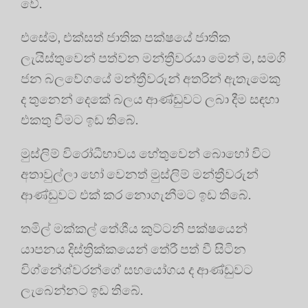
වේ.
එසේම, එක්සත් ජාතික පක්ෂයේ ජාතික
ලැයිස්තුවෙන් පත්වන මන්ත්‍රීවරයා මෙන් ම, සමගි
ජන බලවේගයේ මන්ත්‍රීවරුන් අතරින් ඇතැමෙකු
ද තුනෙන් දෙකේ බලය ආණ්ඩුවට ලබා දීම සඳහා
එකතු වීමට ඉඩ තිබේ.
මුස්ලිම් විරෝධීභාවය හේතුවෙන් බොහෝ විට
අතාවුල්ලා හෝ වෙනත් මුස්ලිම් මන්ත්‍රීවරුන්
ආණ්ඩුවට එක් කර නොගැනීමට ඉඩ තිබේ.
තමිල් මක්කල් තේශීය කුට්ටනි පක්ෂයෙන්
යාපනය දිස්ත්‍රික්කයෙන් තේරී පත් වී සිටින
විග්නේශ්වරන්ගේ සහයෝගය ද ආණ්ඩුවට
ලැබෙන්නට ඉඩ තිබේ.