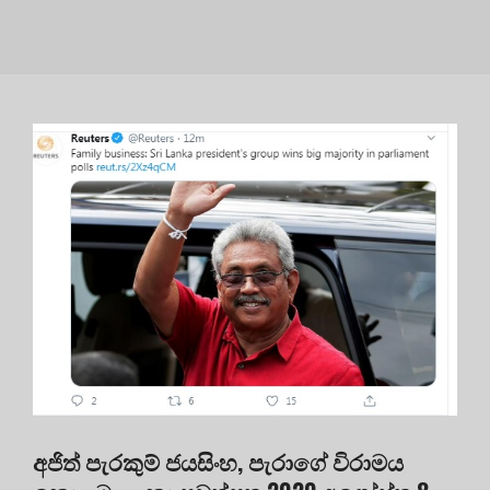
අජිත් පැරකුම් ජයසිංහ, පැරාගේ විරාමය