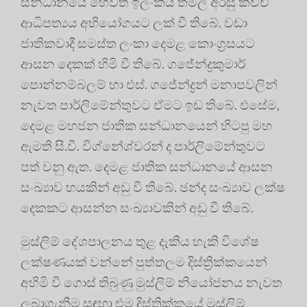
සන්ධානයේ හෙවත් ඉලංකයි තමිල් අරසු කච්චි
ආධිපත්‍යය අභියෝගයට ලක් වී තිබේ. වඩා
ජාතිකවාදී සමස්ත ලංකා දෙමළ කොංග්‍රසයට
ආසන දෙකක් හිමි වී තිබේ. ගජේන්ද්‍රකුමාර්
පොන්නම්බලම් හා එස්. ගජේන්ද්‍රන් මනාපවලින්
නැවත පාර්ලිමේන්තුවට ඒමට ඉඩ තිබේ. එසේම,
දෙමළ මහජන ජාතික සන්ධානයෙන් හිටපු මහ
ඇමති සී.වී. විග්නේශ්වරන් ද පාර්ලිමේන්තුවට
පත් වනු ඇත. දෙමළ ජාතික සන්ධානයේ ආසන
සංඛ්‍යාව හයකින් අඩු වී තිබේ. ඡන්ද සංඛ්‍යාව ලක්ෂ
දෙකකට ආසන්න සංඛ්‍යාවකින් අඩු වී තිබේ.
මුස්ලිම් දේශපාලනය තුළ දැකිය හැකි විශේෂ
ලක්ෂණයක් වන්නේ පුත්තලම දිස්ත්‍රික්කයෙන්
අහිමි වී ගොස් තිබුණු මුස්ලිම් නියෝජනය නැවත
ලබාගැනීම සඳහා එම දිස්ත්‍රික්කයේ මුස්ලිම්