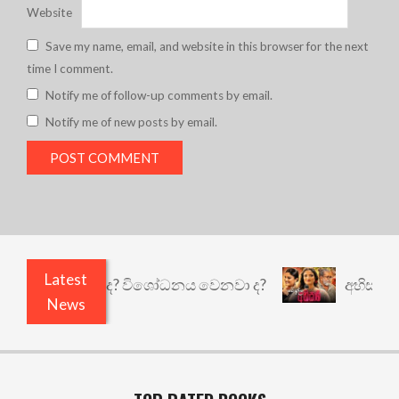
Website
Save my name, email, and website in this browser for the next
time I comment.
Notify me of follow-up comments by email.
Notify me of new posts by email.
Latest
 කුඩු නැත් ද? විශෝධනය වෙනවා ද?
අභිසාරී: වෙනත
News