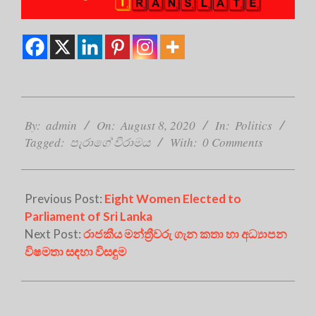
2020-
08-
By:
admin
On:
August 8, 2020
In:
Politics
08
Tagged:
පැරාගේ විරාමය
With:
0 Comments
Previous Post:
Eight Women Elected to
Parliament of Sri Lanka
Next Post:
රාජකීය මන්ත්‍රීවරු ගැන කතා හා අධ්‍යාපන
විෂමතා සඳහා විසඳුම