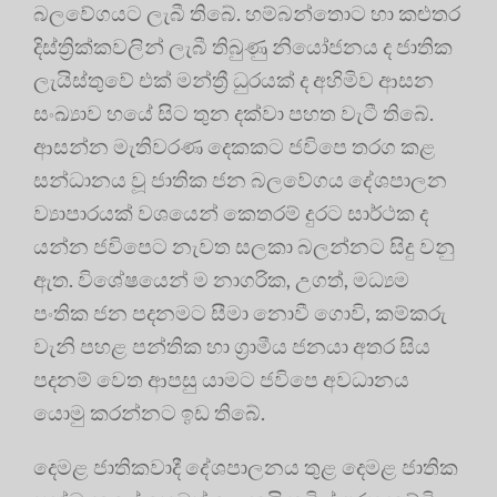
බලවේගයට ලැබී තිබේ. හම්බන්තොට හා කළුතර
දිස්ත්‍රික්කවලින් ලැබී තිබුණු නියෝජනය ද ජාතික
ලැයිස්තුවේ එක් මන්ත්‍රී ධුරයක් ද අහිමිව ආසන
සංඛ්‍යාව හයේ සිට තුන දක්වා පහත වැටී තිබේ.
ආසන්න මැතිවරණ දෙකකට ජවිපෙ තරග කළ
සන්ධානය වූ ජාතික ජන බලවේගය දේශපාලන
ව්‍යාපාරයක් වශයෙන් කෙතරම් දුරට සාර්ථක ද
යන්න ජවිපෙට නැවත සලකා බලන්නට සිදු වනු
ඇත. විශේෂයෙන් ම නාගරික, උගත්, මධ්‍යම
පංතික ජන පදනමට සීමා නොවී ගොවි, කම්කරු
වැනි පහළ පන්තික හා ග්‍රාමීය ජනයා අතර සිය
පදනම් වෙත ආපසු යාමට ජවිපෙ අවධානය
යොමු කරන්නට ඉඩ තිබේ.
දෙමළ ජාතිකවාදී දේශපාලනය තුළ දෙමළ ජාතික