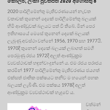
කොලම, ලංකා පුවත්පත 2020 අගෝස්තු 8
2020 පාර්ලිමේන්තු මැතිවරණයෙන් නැවත
වතාවක් තුනෙන් දෙකේ පාර්ලිමේන්තු බලයක්
හිමි ආණ්ඩුවක් බලයට පත් වී තිබේ. මින් පෙර
ඉතිහාසයේ මෙසේ තුනෙන් දෙකේ බලයක්
ලැබුණු අවස්ථා වන්නේ 1956, 1970 සහ 1977යි.
1970දී තුනෙන් දෙකේ බලයක් ලබාගත් සමගි
පෙරමුණු රජය 1972දී අලුත් ආණ්ඩුක්‍රම
ව්‍යවස්ථාවක් හඳුන්වා දුන්නේ ය. එම රජය පරාජය
කරමින් 1977 පාර්ලිමේන්තු මැතිවරණය ජයගත්
එක්සත් ජාතික පක්ෂයට තනිව ම හයෙන් පහක
බලයක් ලැබිණි. එම පක්ෂය 1978දී අලුත්
ආණ්ඩුක්‍රම ව්‍යවස්ථාවක් හැදුවේ ය.
වත්මන්