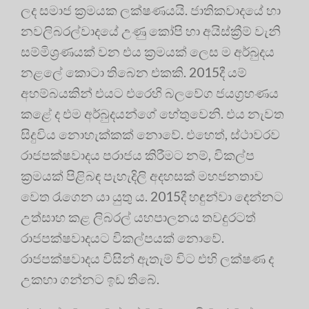
ලද සමාජ ක්‍රමයක ලක්ෂණයයි. ජාතිකවාදයේ හා
නවලිබරල්වාදයේ උණු කෝපි හා අයිස්ක්‍රීම් වැනි
සම්මිශ්‍රණයක් වන එය ක්‍රමයක් ලෙස ම අර්බුදය
නළලේ කොටා තිබෙන එකකි. 2015දී යම්
අහම්බයකින් එයට එරෙහි බලවේග ජයග්‍රහණය
කළේ ද එම අර්බුදයන්ගේ හේතුවෙනි. එය නැවත
සිදුවිය නොහැක්කක් නොවේ. එහෙත්, ස්ථාවරව
රාජපක්ෂවාදය පරාජය කිරීමට නම්, විකල්ප
ක්‍රමයක් පිළිබඳ පැහැදිලි අදහසක් මහජනතාව
වෙත රැගෙන යා යුතු ය. 2015දී හඳුන්වා දෙන්නට
උත්සාහ කළ ලිබරල් යහපාලනය තවදුරටත්
රාජපක්ෂවාදයට විකල්පයක් නොවේ.
රාජපක්ෂවාදය විසින් ඇතැම් විට එහි ලක්ෂණ ද
උකහා ගන්නට ඉඩ තිබේ.