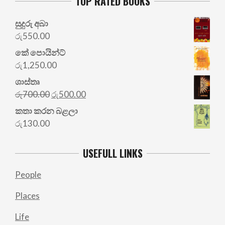
TOP RATED BOOKS
සුදුරු අබා
රු
550.00
කේ පොයින්ට්
රු
1,250.00
ශාස්තෘ
Original
Current
රු
700.00
රු
500.00
price
price
කතා කරන බළලා
was:
is:
රු
130.00
රු700.00.
රු500.00.
USEFULL LINKS
People
Places
Life