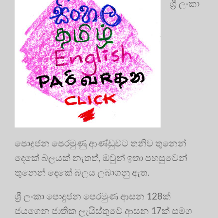
ශ්‍රී ලංකා
පොදුජන පෙරමුණු ආණ්ඩුවට තනිව තුනෙන්
දෙකේ බලයක් නැතත්, ඔවුන් ඉතා පහසුවෙන්
තුනෙන් දෙකේ බලය ලබාගනු ඇත.
ශ්‍රී ලංකා පොදුජන පෙරමුණ ආසන 128ක්
ජයගෙන ජාතික ලැයිස්තුවේ ආසන 17ක් සමග