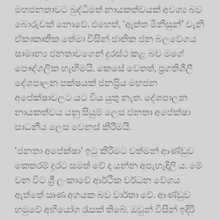
මහජනතාවට බුද්ධිමත් නායකත්වයක් අවශ්‍ය බව
බොරුවක් නොවේ. එහෙත්, ‘ඇත්ත මිනිසුන්’ වැනි
ඒකාකෘතික තේමා විසින් ජාතික ජන බලවේගය
සාමාන්‍ය ජනතාවගෙන් දුරස්ථ කළ බව මගේ
පෞද්ගලික හැඟීමයි. කෙසේ වෙතත්, ප්‍රගතිශීලී
දේශපාලන පක්ෂයක් ජනප්‍රිය මහජන
අපේක්ෂාවලට යට විය යුතු නැත. දේශපාලන
නායකත්වය යනු සියුම් ලෙස ජනතා අපේක්ෂා
සාධනීය ලෙස වෙනස් කිරීමයි.
‘ජනතා අපේක්ෂා’ ඉටු කිරීමට වත්මන් ආණ්ඩුව
කෙතරම් දුරට සමත් වේ ද යන්න අපැහැදිලි ය. මේ
වන විට ශ්‍රී ලංකාවේ ආර්ථික වර්ධන වේගය
ඇත්තේ ඍණ අගයක බව වාර්තා වේ. ආණ්ඩුව
හමුවේ අභියෝග රැසක් තිබේ. ඔවුන් විසින් ඉදිරි