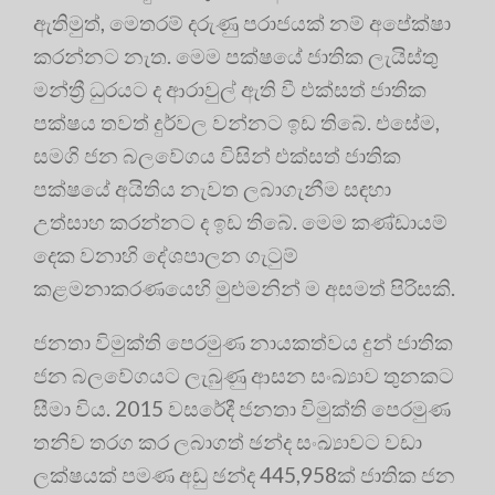
ඇතිමුත්, මෙතරම් දරුණු පරාජයක් නම් අපේක්ෂා
කරන්නට නැත. මෙම පක්ෂයේ ජාතික ලැයිස්තු
මන්ත්‍රී ධුරයට ද ආරාවුල් ඇති වී එක්සත් ජාතික
පක්ෂය තවත් දුර්වල වන්නට ඉඩ තිබේ. එසේම,
සමගි ජන බලවේගය විසින් එක්සත් ජාතික
පක්ෂයේ අයිතිය නැවත ලබාගැනීම සඳහා
උත්සාහ කරන්නට ද ඉඩ තිබේ. මෙම කණ්ඩායම්
දෙක වනාහි දේශපාලන ගැටුම්
කළමනාකරණයෙහි මුළුමනින් ම අසමත් පිරිසකි.
ජනතා විමුක්ති පෙරමුණ නායකත්වය දුන් ජාතික
ජන බලවේගයට ලැබුණු ආසන සංඛ්‍යාව තුනකට
සීමා විය. 2015 වසරේදී ජනතා විමුක්ති පෙරමුණ
තනිව තරග කර ලබාගත් ඡන්ද සංඛ්‍යාවට වඩා
ලක්ෂයක් පමණ අඩු ඡන්ද 445,958ක් ජාතික ජන