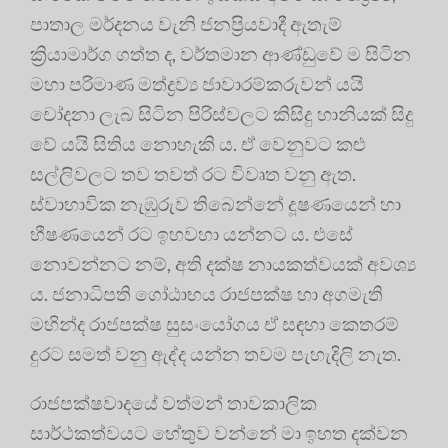
පාතාල මර්දනය වැනි ජනප්‍රියවාදී ඇතැම්
ක්‍රියාමාර්ග ගත්ත ද, වර්තමාන ආණ්ඩුවේ ම සිටින
මහා පරිමාණ මත්ද්‍රව්‍ය ජාවාරම්කරුවන් යයි
චෝදනා ලැබ සිටින පිරිස්වලට කිසිදු හානියක් සිදු
වේ යයි සිතිය නොහැකි ය. ඒ වෙනුවට කළු
සල්ලිවලට තව තවත් රට විවෘත වනු ඇත.
ස්වාභාවික නැඹුරුව තිබෙන්නේ දූෂණයෙන් හා
භීෂණයෙන් රට ඉහවහා යන්නට ය. එසේ
නොවන්නට නම්, අති දක්ෂ නායකත්වයක් අවශ්‍ය
ය. ජනාධිපති ගෝඨාභය රාජපක්ෂ හා අගමැති
මහින්ද රාජපක්ෂ සුසංයෝගය ඒ සඳහා කෙතරම්
දුරට සමත් වනු ඇද්ද යන්න තවම පැහැදිලි නැත.
රාජපක්ෂවාදයේ වත්මන් තාවකාලික
සාර්ථකත්වයට හේතුව වන්නේ මා ඉහත දක්වන