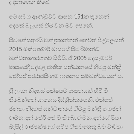
ද දිනාගෙන තිබේ.
මේ සමග ආණ්ඩුවට ආසන 151ක තුනෙන්
දෙකේ බලයක් හිමි වන බව පෙනේ.
සිවනේසතුරයි චන්ද්‍රකාන්තන් හෙවත් පිල්ලෙයන්
2015 ඔක්තෝබර් මාසයේ සිට රිමාන්ඩ්
බන්ධනාගාරගතව සිටියි. ඒ 2005 දෙසැම්බර්
මාසයේදී දෙමළ ජාතික සන්ධානයේ හිටපු මන්ත්‍රී
ජෝසප් පරරාජසිංහම් ඝාතනය සම්බන්ධයෙන් ය.
ශ්‍රී ලංකා නිදහස් පක්ෂයට ආසනයක් හිමි වී
තිබෙන්නේ යාපනය දිස්ත්‍රික්කයෙනි. එක්සත්
ජනතා නිදහස් සන්ධානයේ හිටපු මන්ත්‍රී අංගජන්
රාමනාදන් තේරී පත් වී තිබේ. රාමනාදන්ගේ පියා
බැසිල් රාජපක්ෂගේ සමීප හිතවතෙකු බව වාර්තා