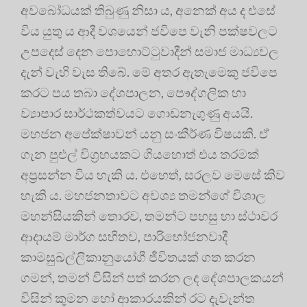
අවබෝධයක් තිබුණු නිසා ය, අනෙක් අය ද එසේ
විය යුතු ය ආදී වශයෙන් ජවිපෙ වැනි පක්ෂවලට
උපදෙස් දෙන පොහොට්ටුවාදීන් සමාජ මාධ්‍යවල
දැන් වැහි වැස තිබේ. මේ අතර ඇතැමෙකු ජවිපෙ
කරට පය තබා දේශපාලන, පෞද්ගලික හා
ව්‍යාපාර සාර්ථකත්වයට ගොඩනැගුණු අයයි.
මහජන අපේක්ෂාවන් යනු සංකීර්ණ විෂයකි. ඒ
ගැන පුළුල් විග්‍රහයකට ගියහොත් එය තරමක්
අප්‍රසන්න විය හැකි ය. එහෙත්, සරලව මෙසේ කිව
හැකි ය. මහජනතාවට අවශ්‍ය තමන්ගේ විශාල
මහන්සියකින් තොරව, තමන්ට පහසු හා ස්ථාවර
ආදායම් මාර්ග සහිතව, පාරිභෝජනවාදී
කාමසුඛල්ලිකානුයෝගී ජීවිතයක් ගත කරන
ගමන්, තමන් විසින් පත් කරන ලද දේශපාලකයන්
විසින් කුමන හෝ ආකාරයකින් රට දැවැන්ත