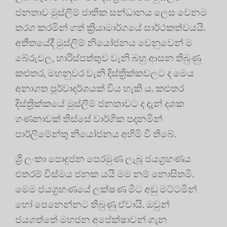
ජනතාව මුස්ලිම් ජාතික සන්ධානය ලෙස වෙනම
තරග කරමින් ගත් ක්‍රියාමාර්ගයේ සාර්ථකත්වයයි.
අතීතයේදී මුස්ලිම් නියෝජනය වෙනුවෙන් ම
බේරුවල, හාරිස්පත්තුව වැනි බහු ආසන තිබුණු
කළුතර, මහනුවර වැනි දිස්ත්‍රික්කවලට ද මෙය
අනාගත පූර්වාදර්ශයක් විය හැකි ය. කළුතර
දිස්ත්‍රික්කයේ මුස්ලිම් ජනතාවට ද දැන් දශක
ගණනාවක් තිස්සේ වාර්ගික පදනමින්
පාර්ලිමේන්තු නියෝජනය අහිමි වී තිබේ.
ශ්‍රී ලංකා පොදුජන පෙරමුණ ලැබූ ජයග්‍රහණය
එතරම් විස්මය ජනක යයි මම නම් නොසිතමි.
මෙම ජයග්‍රහණයේ ලක්ෂණ මීට අඩු මට්ටමින්
හෝ පෙනෙන්නට තිබුණු ඒවායි. ඔවුන්
ජයගත්තේ මහජන අපේක්ෂාවන් ගැන