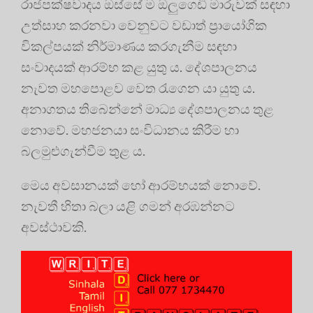
රාජපක්ෂවාදය ඔස්සේ ම ඔලුගෙඩි මාරුවක් සඳහා
උත්සාහ කරනවා වෙනුවට වඩාත් ප්‍රායෝගික
විකල්පයක් නිර්මාණය කරගැනීම සඳහා
සංවාදයක් ආරම්භ කළ යුතු ය. දේශපාලනය
නැවත මහපොළව වෙත රැගෙන යා යුතු ය.
අනාගතය තිබෙන්නේ මාධ්‍ය දේශපාලනය තුළ
නොවේ. මහජනයා සංවිධානය කිරීම හා
බලමුළුගැන්වීම තුළ ය.
මෙය අවසා‍‍නයක් හෝ ආරම්භයක් නොවේ.
නැවතී හිතා බලා යළි ගමන් අරඹන්නට
අවස්ථාවකි.