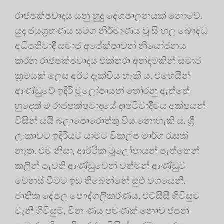
රාජපක්ෂවාදය යනු හුදු දේශපාලනයක් නොවේ.
යුද ජයග්‍රහණය සමග නිර්මාණය වූ සිංහල බෞද්ධ
අධිපතිවාදී සමාජ අපේක්ෂාවන් නියෝජනය
කරන රාජපක්ෂවාදය එක්තරා අන්දමකින් සමාජ
ක්‍රමයක් ලෙස අර්ථ දැක්විය හැකි ය. එහෙයින්
ආණ්ඩුවේ ඉදිරි මූලෝපායන් තෝරනු ඇත්තේ
හුදෙක් ම රාජපක්ෂවාදයේ දෘෂ්ටිවාදීමය අක්ෂයන්
විසින් යයි බලාපොරොත්තු විය නොහැකි ය. ශ්‍රී
ලංකාවට ඉදිරියට යාමට විකල්ප මාර්ග රැසක්
නැත. එම නිසා, ආර්ථික මූලෝපායන් පැත්තෙන්
කලින් පැවති ආණ්ඩුවෙන් වත්මන් ආණ්ඩුව
වෙනස් වීමට ඉඩ තිබෙන්නේ සුළු වශයෙනි.
ජාතික දේපල පෞද්ගලීකරණය, එම්සීසී ගිවිසුම
වැනි ගිවිසුම්, චීන ණය පමණක් නොව ජපන්