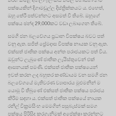
පක්ෂයකින් දිගාමඩුල්ල දිස්ත්‍රික්කයට ය. එහෙත්,
ඔහු තේරී පත්වන්නට අසමත් වී තිබේ. ඔහුගේ
පක්ෂය ඡන්ද 29,000කට වඩා ලබාගෙන තිබේ.
සමගි ජන බලවේගය ප්‍රධාන විපක්ෂය බවට පත්
වනු ඇත. සජිත් ප්‍රේමදාස විපක්ෂ නායක වනු ඇත.
එක්සත් ජාතික පක්ෂය අන්ත පරාජයකට පත් විය.
ඔවුන්ට ලැබුණේ ජාතික ලැයිස්තුවෙන් එක්
ආසනයක් පමණි. එක්සත් ජාතික පක්ෂයෙන්
ඉවත් කරන ලද බහුතර කණ්ඩායම වන සමගි ජන
බලවේගයේ මැතිවරණ ව්‍යාපාරය මුළුමනින් ම
යොමු වී තිබුණේ එක්සත් ජාතික පක්ෂය පරාජය
කිරීම සඳහා ය. එක්සත් ජාතික පක්ෂයේ නායක
රනිල් වික්‍රමසිංහ මෙමගින් පසුබැස්මක් සමග
පක්ෂය පිරිසිදු කරගැනීමක් අපේක්ෂා කරන්නට