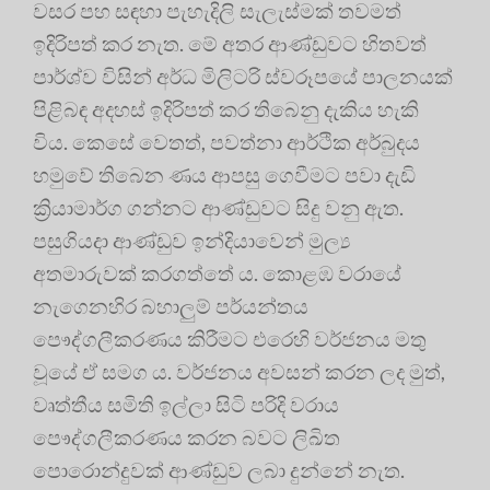
වසර පහ සඳහා පැහැදිලි සැලැස්මක් තවමත්
ඉදිරිපත් කර නැත. මේ අතර ආණ්ඩුවට හිතවත්
පාර්ශ්ව විසින් අර්ධ මිලිටරි ස්වරූපයේ පාලනයක්
පිළිබඳ අදහස් ඉදිරිපත් කර තිබෙනු දැකිය හැකි
විය. කෙසේ වෙතත්, පවත්නා ආර්ථික අර්බුදය
හමුවේ තිබෙන ණය ආපසු ගෙවීමට පවා දැඩි
ක්‍රියාමාර්ග ගන්නට ආණ්ඩුවට සිදු වනු ඇත.
පසුගියදා ආණ්ඩුව ඉන්දියාවෙන් මුල්‍ය
අතමාරුවක් කරගත්තේ ය. කොළඹ වරායේ
නැගෙනහිර බහාලුම් පර්යන්තය
පෞද්ගලීකරණය කිරීමට එරෙහි වර්ජනය මතු
වූයේ ඒ සමග ය. වර්ජනය අවසන් කරන ලද මුත්,
වෘත්තීය සමිති ඉල්ලා සිටි පරිදි වරාය
පෞද්ගලීකරණය කරන බවට ලිඛිත
පොරොන්දුවක් ආණ්ඩුව ලබා දුන්නේ නැත.