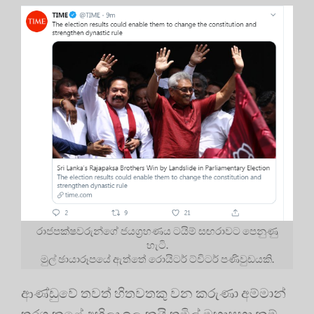
රාජපක්ෂවරුන්ගේ ජයග්‍රහණය ටයිම් සඟරාවට පෙනුණු
හැටි.
මුල් ඡායාරූපයේ ඇත්තේ රොයිටර් ට්විටර් පණිවුඩයකි.
ආණ්ඩුවේ තවත් හිතවතකු වන කරුණා අම්මාන්
තරග කළේ අහිලා ඉලංකයි තමිල් මහාසභා නම්