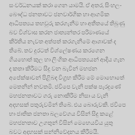
සංවර්ධනයක් කරා ගෙන යාමයි. ඒ අතර, සිංහල-
බෞද්ධ ජනතාවට ජනවාර්ගික හා ආගමික
ආධිපත්‍යය තහවුරු කරගැනීම හා අතීතයේ තිබුණු
බව විශ්වාස කරන ජාත්‍යන්තර පරිමාණයේ
කීර්තිය නැවත අත්පත් කරගැනීමේ ආශාවක් ද
තිබේ. තව දුරටත් විශ්ලේෂණය කරගෙන
ගියහොත් කුල හා ලිංගික ආධිපත්‍යයන් ආදිය ගැන
ද කතා කිරීමට සිදු වන බැවින් මහජන
අපේක්ෂාවන් පිළිබඳ විග්‍රහ කිරීම මේ මොහොතේ
මෙතනින් නවතමි. ජවිපෙ වැනි පක්ෂ පැරදුණේ
මහජනතාවට ගරු නොකිරීම නිසා ය වැනි
අදහසක් පතුරුවමින් තිබේ. එය බොරුවකි. ජවිපෙ
හා ජාතික ජනතා බලවේගය විසින් සිදු කළේ
මහජනතාව උගතුන් විසින් මෙහෙයවිය යුතු
බවට අදහසක් සන්නිවේදනය කිරීමයි.