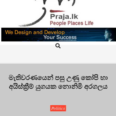
Skip
to
content
PRAJA.LK
Search
Primary
Navigation
Menu
මැතිවරණයෙන් පසු උණු කෝපි හා
අයිස්ක්‍රීම් යුගයක නොනිමි අරගලය
Politics