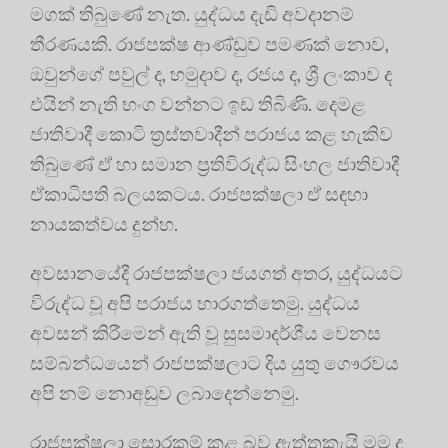
මගක් තිබුණේ නැත. යුද්ධය දැඩි අවදානම්
තීරණයකි. රාජපක්ෂ ආණ්ඩුව පමණක් නොව,
ඔවුන්ගේ පවුල් ද, හමුදාව ද, රජය ද, ශ්‍රී ලංකාව ද
එයින් නැති භංග වන්නට ඉඩ තිබිණි. දෙමළ
ජාතිවාදී කොටි ත්‍රස්තවාදීන් පරාජය කළ හැකිව
තිබුණේ ඒ හා සමාන ප්‍රතිවිරුද්ධ සිංහල ජාතිවාදී
ඒකාධිපති බලයකටය. රාජපක්ෂලා ඒ සඳහා
නායකත්වය දුන්හ.
අවසානයේදී රාජපක්ෂලා ජයගත් අතර, යුද්ධයට
විරුද්ධ වූ අපි පරාජය භාරගත්තෙමු. යුද්ධය
අවසන් කිරීමෙන් ඇති වූ සුසමාදර්ශීය වෙනස
සම්බන්ධයෙන් රාජපක්ෂලාට දිය යුතු ගෞරවය
අපි නම් නොඅඩුව ලබාදෙන්නෙමු.
රාජපක්ෂලා සොරකම් කළ බව ඇත්තකැයි මම ද