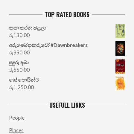
TOP RATED BOOKS
කතා කරන බළලා
රු
130.00
අරු‍ණෝදාකරුවෝ #Dawnbreakers
රු
950.00
සුදුරු අබා
රු
550.00
කේ පොයින්ට්
රු
1,250.00
USEFULL LINKS
People
Places