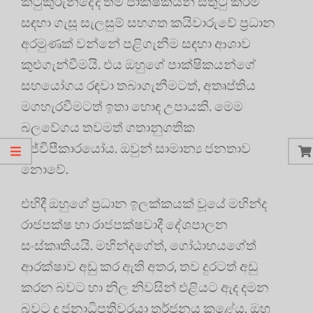
කටුකුරුන්දේදී තම පාක්ෂිකයන් සතුටු කිරීම
සඳහා ගැසූ සැලසුම් සහගත කයිවාරුවේ ප්‍රධාන
අරමුණක් වන්නේ පළිගැනීම සඳහා ආශාව
කුළුගැන්වීමයි. එය ඔහුගේ පාක්ෂිකයන්ගේ
සහයෝගය රඳවා තබාගැනීමටත්, අතෘප්තිය
මගහැරවීමටත් ඉතා හොඳ උපායකි. මෙම
බලවේගය තවමත් ගතානුගතික
ජේවීපීකාරයෝය. ඔවුන් සාමාන්‍ය ජනතාව
නොවේ.
එහිදී ඔහුගේ ප්‍රධාන ඉලක්කයක් වූයේ මහින්ද
රාජපක්ෂ හා රාජපක්ෂවාදී දේශපාලන
සංස්කෘතියයි. මහින්දගේත්, ගෝඨාභයගේත්
ආරක්ෂාව අඩු කර ඇති අතර, තව දුරටත් අඩු
කරන බවට හා නිල නිවසින් එළියට ඇද දමන
බවට ද ජනාධිපතිවරයා තර්ජනය කළේය. ඔහු