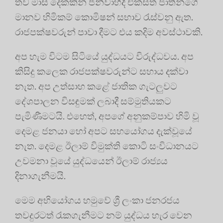
තව මාස දෙකකින් ජිනීවාහිදී එක්සත් ජාතීන්ගේ
මානව හිමිකම් කොමිෂන් සභාව රැස්වනු ඇත.
රාජපක්ෂවරුන් පාවා දීමට එය කදිම අවස්ථාවකි.
අප හැම විටම සිටියේ යුද්ධයට විරුද්ධවය. අප
කිසිදු කලෙක රාජපක්ෂවරුන්ට සහාය දක්වා
නැත. අප උත්සාහ කළේ ජාතික ගැටලුවට
දේශපාලන විසඳුමක් ලබාදී සම්මුතියකට
පැමිණීමටයි. එහෙත්, අපගේ අනුකම්පාව හිමි වූ
දෙමළ ජනයා හෝ අපට සහයෝගය දැක්වූයේ
නැත. දෙමළ ඊලාම් විමුක්ති කොටි සංවිධානයට
උවමනා වූයේ යුද්ධයෙන් ඊලාම් රාජ්‍යය
දිනාගැනීමයි.
මෙම අභියෝගය හමුවේ ශ්‍රී ලංකා ජනරජය
තවදුරටත් රැකගැනීමට නම් යුද්ධය හැර වෙන