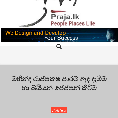
Skip
to
content
PRAJA.LK
Search
Primary
Navigation
Menu
මහින්ද රාජපක්ෂ පාරට ඇද දැමීම
හා බයියන් ජෙප්පන් කිරීම
Politics