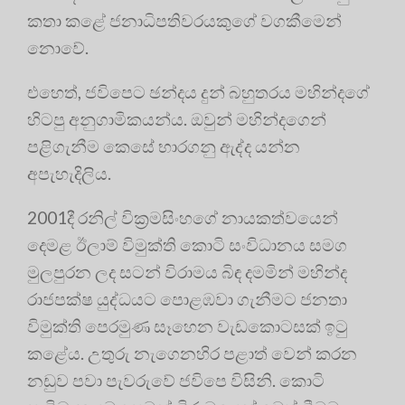
කතා කළේ ජනාධිපතිවරයකුගේ වගකීමෙන්
නොවේ.
එහෙත්, ජවිපෙට ඡන්දය දුන් බහුතරය මහින්දගේ
හිටපු අනුගාමිකයන්ය. ඔවුන් මහින්දගෙන්
පළිගැනීම කෙසේ භාරගනු ඇද්ද යන්න
අපැහැදිලිය.
2001දී රනිල් වික්‍රමසිංහගේ නායකත්වයෙන්
දෙමළ ඊලාම් විමුක්ති කොටි සංවිධානය සමග
මුලපුරන ලද සටන් විරාමය බිඳ දමමින් මහින්ද
රාජපක්ෂ යුද්ධයට පොළඹවා ගැනීමට ජනතා
විමුක්ති පෙරමුණ සෑහෙන වැඩකොටසක් ඉටු
කළේය. උතුරු නැගෙනහිර පළාත් වෙන් කරන
නඩුව පවා පැවරුවේ ජවිපෙ විසිනි. කොටි