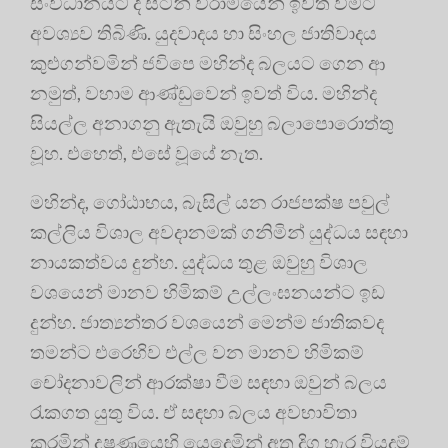
සංවිධානයට ද සටන් විරාමයෙන් ඉවත් වීමට
අවශ්‍යව තිබිණි. යුදවාදය හා සිංහල ජාතිවාදය
කුළුගන්වමින් ජවිපෙ මහින්ද බලයට ගෙන ආ
නමුත්, වහාම ආණ්ඩුවෙන් ඉවත් විය. මහින්ද
සියල්ල අනාගනු ඇතැයි ඔවුහු බලාපොරොත්තු
වූහ. එහෙත්, එසේ වූයේ නැත.
මහින්ද, ගෝඨාභය, බැසිල් යන රාජපක්ෂ පවුල්
කල්ලිය විශාල අවදානමක් ගනිමින් යුද්ධය සඳහා
නායකත්වය දුන්හ. යුද්ධය තුළ ඔවුහු විශාල
වශයෙන් මානව හිමිකම් උල්ලංඝනයන්ට ඉඩ
දුන්හ. ජාත්‍යන්තර වශයෙන් මෙන්ම ජාතිකවද
තමන්ට එරෙහිව එල්ල වන මානව හිමිකම්
චෝදනාවලින් ආරක්ෂා වීම සඳහා ඔවුන් බලය
රැකගත යුතු විය. ඒ සඳහා බලය අවභාවිතා
කරමින් දූෂණයෙහි යෙදෙමින් අත දිග හැර වියදම්