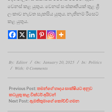
වෙනස් කළ යුතුය. වෙනස් සංස්කෘතියක් තුළ ශ්‍රී
ලංකාව නැවත සැකසිය යුතුය. නැතිනම් රීසෙට්
කළ යුතුය.
2025-
01-
By:
Editor
On:
January 20, 2025
In:
Politics
20
With:
0 Comments
Previous Post:
තමන්ගේ හෘදය සාක්ෂියට අනුව
කටයුතු කළ වික්ටර් අයිවන්
Next Post:
ඇමතිතුමාගේ කෝච්චි ගමන