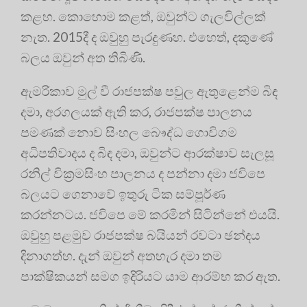
කළහ. කොහොම කළත්, ඔවුන්ට ගැලවිල්ලක්
නැත. 2015දී ද ඔවුහු පැරදුණහ. එහෙත්, දකුණේ
බලය ඔවුන් අත තිබිණි.
ඇමරිකාව මුල් වී රාජපක්ෂ පවුල ඇතුළෙන්ම බිඳ
දමා, අරගලයක් ඇති කර, රාජපක්ෂ පාලනය
පමණක් නොව සිංහල බෞද්ධ ගොවිගම
අධිපතිවාදය ද බිඳ දමා, ඔවුන්ට ආරක්ෂාව සැලසූ
රනිල් වික්‍රමසිංහ පාලනය ද පන්නා දමා ජවිපෙ
බලයට ගෙනාවේ ඉතුරු ටික සම්පූර්ණ
කරන්නටය. ජවිපෙ මේ කරමින් සිටින්නේ එයයි.
ඔවුහු පළමුව රාජපක්ෂ බයියන් රවටා ඡන්දය
දිනාගත්හ. දැන් ඔවුන් අතහැර දමා තම
පාක්ෂිකයන් සමග ඉදිරියට යාම ආරම්භ කර ඇත.