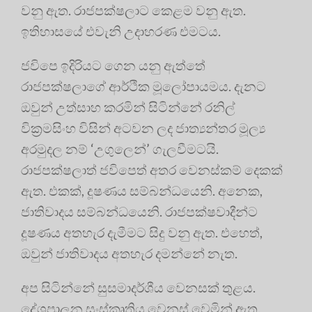
වනු ඇත. රාජපක්ෂලාට කෙළම වනු ඇත.
ඉතිහාසයේ එවැනි උදාහරණ එමටය.
ජවිපෙ ඉදිරියට ගෙන යනු ඇත්තේ
රාජපක්ෂලාගේ ආර්ථික මූලෝපායමය. දැනට
ඔවුන් උත්සාහ කරමින් සිටින්නේ රනිල්
වික්‍රමසිංහ විසින් අටවන ලද ජාත්‍යන්තර මූල්‍ය
අරමුදල නම් ‘උගුලෙන්’ ගැලවීමටයි.
රාජපක්ෂලාත් ජවිපෙත් අතර වෙනස්කම් දෙකක්
ඇත. එකක්, දූෂණය සම්බන්ධයෙනි. අනෙක,
ජාතිවාදය සම්බන්ධයෙනි. රාජපක්ෂවාදීන්ට
දූෂණය අතහැර දැමීමට සිදු වනු ඇත. එහෙත්,
ඔවුන් ජාතිවාදය අතහැර දමන්නේ නැත.
අප සිටින්නේ සුසමාදර්ශීය වෙනසක් තුළය.
දේශපාලන සංස්කෘතිය වෙනස් වෙමින් ඇත.