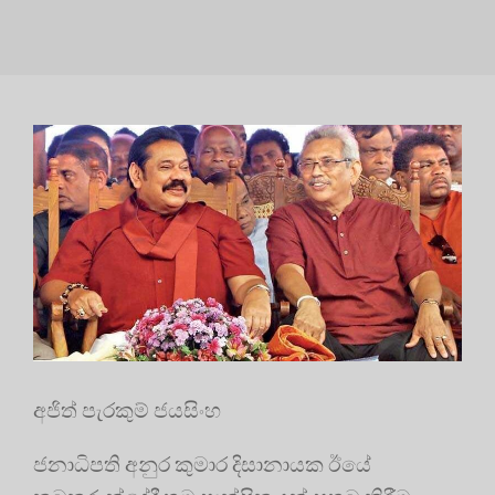
අජිත් පැරකුම් ජයසිංහ
ජනාධිපති අනුර කුමාර දිසානායක ඊයේ