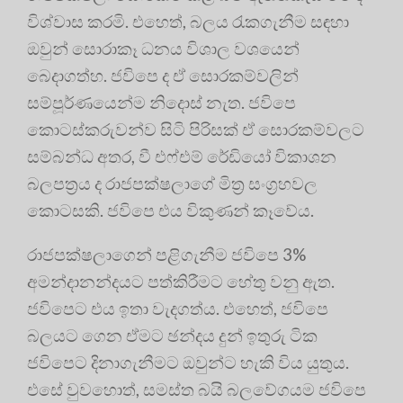
විශ්වාස කරමි. එහෙත්, බලය රැකගැනීම සඳහා
ඔවුන් සොරාකෑ ධනය විශාල වශයෙන්
බෙදාගත්හ. ජවිපෙ ද ඒ සොරකම්වලින්
සම්පූර්ණයෙන්ම නිදොස් නැත. ජවිපෙ
කොටස්කරුවන්ව සිටි පිරිසක් ඒ සොරකම්වලට
සම්බන්ධ අතර, වී එෆ්එම් රේඩියෝ විකාශන
බලපත්‍රය ද රාජපක්ෂලාගේ මිත්‍ර සංග්‍රහවල
කොටසකි. ජවිපෙ එය විකුණන් කෑවේය.
රාජපක්ෂලාගෙන් පළිගැනීම ජවිපෙ 3%
අමන්දානන්දයට පත්කිරීමට හේතු වනු ඇත.
ජවිපෙට එය ඉතා වැදගත්ය. එහෙත්, ජවිපෙ
බලයට ගෙන ඒමට ඡන්දය දුන් ඉතුරු ටික
ජවිපෙට දිනාගැනීමට ඔවුන්ට හැකි විය යුතුය.
එසේ වුවහොත්, සමස්ත බයි බලවේගයම ජවිපෙ