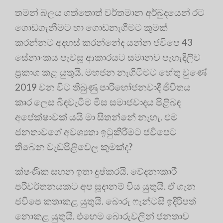
තමන් බලය ගත්තොත් වර්තමාන අර්බුදයෙන් රට
ගොඩගැනීමට හා ගොඩනැගීමට කුමක්
කරන්නට අදහස් කරන්නේද යන්න ජවිපෙ 43
සේනාංකය පැවසූ ආකාරයට සමානව පැහැදිලිව
ප්‍රකාශ කළ යුතුයි. මහජන නැගිටීමට හේතු වුණේ
2019 වන විට තිබුණු පාරිභෝජනවාදී ජීවිතය
කෘර ලෙස බිඳවැටීම මිස සමාජවාදය පිළිබඳ
අපේක්ෂාවක් යයි මා සිතන්නේ නැහැ. එම
ජනතාවගේ අවශ්‍යතා ඉටුකිරීමට ජවිපෙට
තිබෙන වැඩපිළිවෙල කුමක්ද?
ක්ෂණික සහන ඉතා දුෂ්කරයි. වේදනාකාරී
පරිවර්තනයකට අප සූදානම් විය යුතුයි. ඒ ගැන
ජවිපෙ කතාකළ යුතුයි. බොරු ෆැන්ටසි ඉදිරිපත්
නොකළ යුතුයි. එහෙම බොරුවලින් ජනතාව