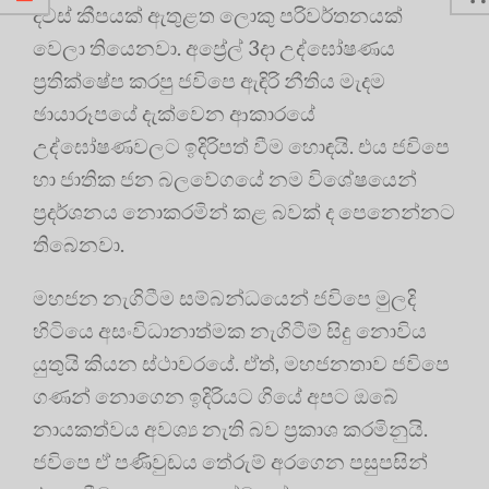
දවස් කීපයක් ඇතුළත ලොකු පරිවර්තනයක්
වෙලා තියෙනවා. අප්‍රේල් 3දා උද්ඝෝෂණය
ප්‍රතික්ෂේප කරපු ජවිපෙ ඇඳිරි නීතිය මැදම
ඡායාරූපයේ දැක්වෙන ආකාරයේ
උද්ඝෝෂණවලට ඉදිරිපත් වීම හොඳයි. එය ජවිපෙ
හා ජාතික ජන බලවේගයේ නම විශේෂයෙන්
ප්‍රදර්ශනය නොකරමින් කළ බවක් ද පෙනෙන්නට
තිබෙනවා.
මහජන නැගිටීම සම්බන්ධයෙන් ජවිපෙ මුලදි
හිටියෙ අසංවිධානාත්මක නැගිටීම් සිදු නොවිය
යුතුයි කියන ස්ථාවරයේ. ඒත්, මහජනතාව ජවිපෙ
ගණන් නොගෙන ඉදිරියට ගියේ අපට ඔබේ
නායකත්වය අවශ්‍ය නැති බව ප්‍රකාශ කරමිනුයි.
ජවිපෙ ඒ පණිවුඩය තේරුම් අරගෙන පසුපසින්