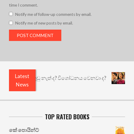
time I comment.
Notify me of follow-up comments by email.
Notify me of new posts by email.
Latest
ෙයි ඇතුළෙයි කුඩු නැත් ද? විශෝධනය වෙනවා ද?
අභි
News
TOP RATED BOOKS
කේ පොයින්ට්