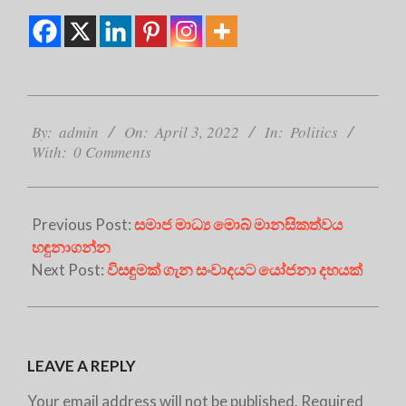
2022-
04-
By:
admin
On:
April 3, 2022
In:
Politics
With:
0 Comments
03
Previous Post:
සමාජ මාධ්‍ය මොබ් මානසිකත්වය
හඳුනාගන්න
Next Post:
විසඳුමක් ගැන සංවාදයට යෝජනා දහයක්
LEAVE A REPLY
Your email address will not be published.
Required