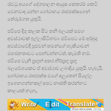
රැවටූ අයගේ දේශපාලන ආයුෂ කෙතරම් කෙටි
වෙනවාද යන්න ගෝඨාභය රාජපක්ෂගෙන්
තේරුම්ගත යුතුයි.
ජවිපෙ දිගු කලක සිට තනි බලයක් සමග
අවස්ථාවක් ඉල්ලාසිටිනවා. ජවිපෙට මේ අර්බුද
අවස්ථාවේදී පුළුවන් තමන්ගේ හැකියාවන්
මහජනතාවට පෙන්වන්නටත්, කැමති නම්.
ජවිපෙ වැනි ප්‍රභූන් අතර නිර්ප්‍රභූ ප්‍රභූ
බලවේගයකට ඒ අවස්ථාව ලබාදිය යුතුයි. හැබැයි,
ගෝඨාභය රාජපක්ෂ වගේ අලුතෙන් සියල්ල
ඉගෙනගන්නකල් අපට නාස්ති කරන්නට
කාලයක් නැහැ.