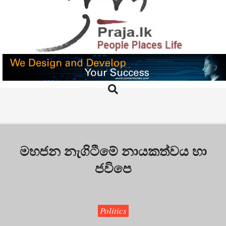
Skip
to
content
PRAJA.LK
Search
Primary
Navigation
Menu
මහජන නැගිටීමේ නායකත්වය හා
ජවිපෙ
Politics