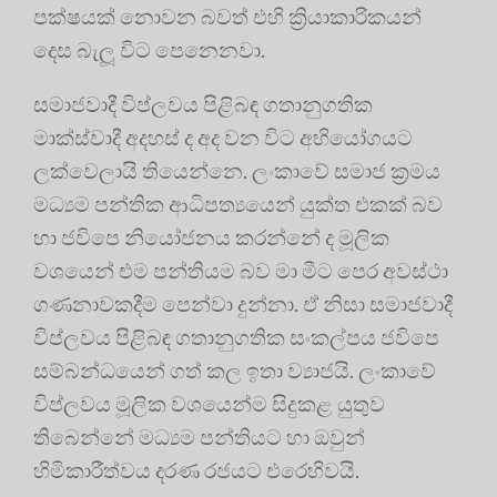
පක්ෂයක් නොවන බවත් එහි ක්‍රියාකාරිකයන්
දෙස බැලූ විට පෙනෙනවා.
සමාජවාදී විප්ලවය පිළිබඳ ගතානුගතික
මාක්ස්වාදී අදහස් ද අද වන විට අභියෝගයට
ලක්වෙලායි තියෙන්නෙ. ලංකාවේ සමාජ ක්‍රමය
මධ්‍යම පන්තික ආධිපත්‍යයෙන් යුක්ත එකක් බව
හා ජවිපෙ නියෝජනය කරන්නේ ද මූලික
වශයෙන් එම පන්තියම බව මා මීට පෙර අවස්ථා
ගණනාවකදීම පෙන්වා දුන්නා. ඒ නිසා සමාජවාදී
විප්ලවය පිළිබඳ ගතානුගතික සංකල්පය ජවිපෙ
සම්බන්ධයෙන් ගත් කල ඉතා ව්‍යාජයි. ලංකාවේ
විප්ලවය මූලික වශයෙන්ම සිදුකළ යුතුව
තිබෙන්නේ මධ්‍යම පන්තියට හා ඔවුන්
හිමිකාරීත්වය දරණ රජයට එරෙහිවයි.