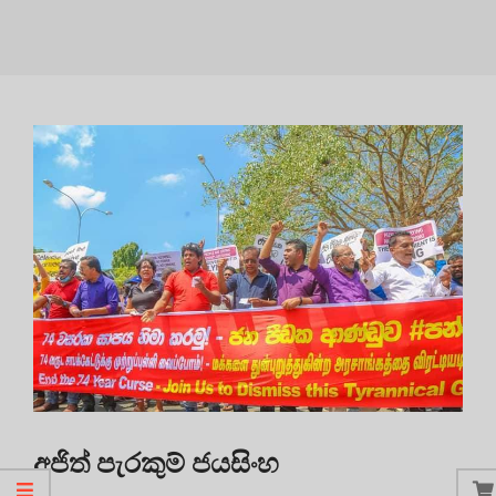
අජිත් පැරකුම් ජයසිංහ