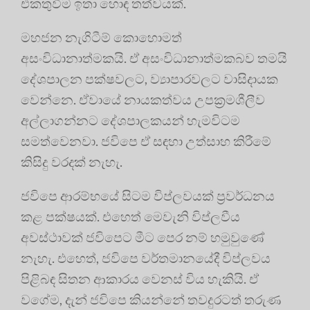
එකතුවීම ඉතා හොඳ තත්වයක්.
මහජන නැගිටීම් කොහොමත්
අසංවිධානාත්මකයි. ඒ අසංවිධානාත්මකබව තමයි
දේශපාලන පක්ෂවලට, ව්‍යාපාරවලට වාසිදායක
වෙන්නෙ. ඒවායේ නායකත්වය උපක්‍රමශීලීව
අල්ලාගන්නට දේශපාලකයන් හැමවිටම
සමත්වෙනවා. ජවිපෙ ඒ සඳහා උත්සාහ කිරීමේ
කිසිදු වරදක් නැහැ.
ජවිපෙ ආරම්භයේ සිටම විප්ලවයක් ප්‍රවර්ධනය
කළ පක්ෂයක්. එහෙත් මෙවැනි විප්ලවීය
අවස්ථාවක් ජවිපෙට මීට පෙර නම් හමුවුණේ
නැහැ. එහෙත්, ජවිපෙ වර්තමානයේදී විප්ලවය
පිළිබඳ සිතන ආකාරය වෙනස් විය හැකියි. ඒ
වගේම, දැන් ජවිපෙ කියන්නේ තවදුරටත් තරුණ