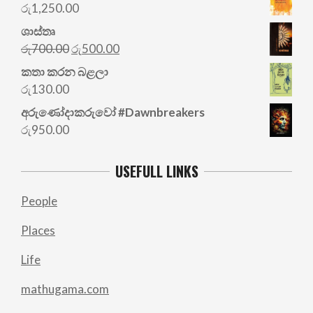
රු
1,250.00
ශාස්තෘ
Original
Current
රු
700.00
රු
500.00
price
price
කතා කරන බළලා
was:
is:
රු
130.00
රු700.00.
රු500.00.
අරු‍ණෝදාකරුවෝ #Dawnbreakers
රු
950.00
USEFULL LINKS
People
Places
Life
mathugama.com