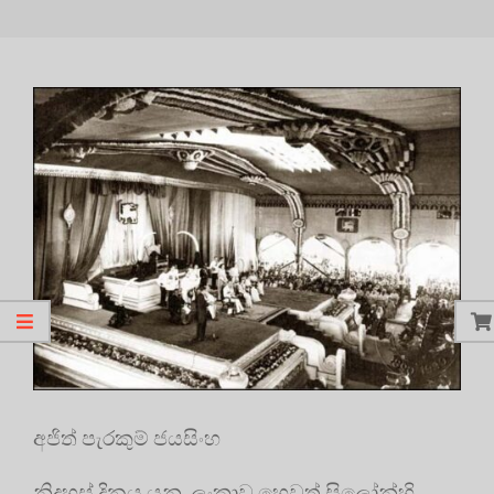
අජිත් පැරකුම් ජයසිංහ
නිදහස් දිනය යනු, ලංකාව හෙවත් සිලෝන්හි