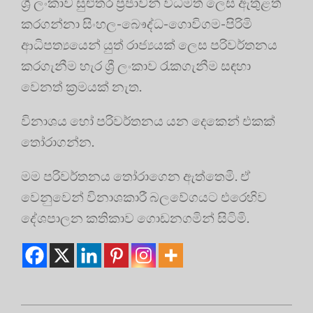
ශ්‍රී ලංකාව සුළුතර ප්‍රජාවන් විධිමත් ලෙස ඇතුළත්
කරගන්නා සිංහල-බෞද්ධ-ගොවිගම-පිරිමි
ආධිපත්‍යයෙන් යුත් රාජ්‍යයක් ලෙස පරිවර්තනය
කරගැනීම හැර ශ්‍රී ලංකාව රැකගැනීම සඳහා
වෙනත් ක්‍රමයක් නැත.
විනාශය හෝ පරිවර්තනය යන දෙකෙන් එකක්
තෝරාගන්න.
මම පරිවර්තනය තෝරාගෙන ඇත්තෙමි. ඒ
වෙනුවෙන් විනාශකාරී බලවේගයට එරෙහිව
දේශපාලන කතිකාව ගොඩනගමින් සිටිමි.