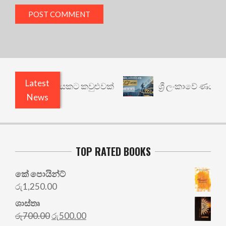
Latest
 වෙනත් යථාර්ථයකට කවුළුවක්
ශ්‍රී ලංකාවේ ණය ශ්‍ර
News
TOP RATED BOOKS
කේ පොයින්ට්
රු
1,250.00
ශාස්තෘ
Original
Current
රු
700.00
රු
500.00