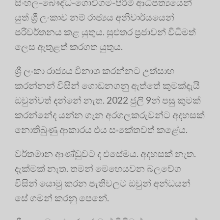
සිංහල-බෞද්ධ-ගොවිගම-පිරිමි ආධිපත්‍යයෙන්
යුත් ශ්‍රී ලංකාව නම් රාජ්‍යය අනිවාර්යයෙන්
පරිවර්තනය කළ යුතුය. සුළුතර ප්‍රජාවන් විධිමත්
ලෙස ඇතුළත් කරගත යුතුය.
ශ්‍රී ලංකා රාජ්‍යය විනාශ කරන්නට උත්සාහ
කරන්නන් විසින් ගොඩනගනු ඇත්තේ කුමක්දැයි
ඔවුන්වත් දන්නේ නැත. 2022 ජුලි 9න් පසු කුමක්
කරන්නේද යන්න ගැන අරගලකරුවන්ට අදහසක්
නොතිබුණු ආකාරය එය සංකේතවත් කළේය.
වර්තමාන ආණ්ඩුවට ද එසේමය. අදහසක් නැත.
දැක්මක් නැත. තමන් මෙහෙයවන බලවේග
විසින් යොමු කරන පැතිවලට ඔවුන් අන්ධයන්
සේ ගමන් කරනු පෙනේ.