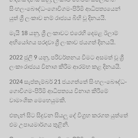
සිංහල-බෞද්ධ-ගොවිගම-පිරිමි ආධිපත්‍යයෙන්
යුත් ශ්‍රී ලංකාව නම් රාජ්‍යය බිහි වූ දිනයයි.
මැයි 18 යනු, ශ්‍රී ලංකාවට එරෙහි දෙමළ ඊලාම්
අභියෝගය පරදවා ශ්‍රී ලංකාව ජයගත් දිනයයි.
2022 ජුලි 9 යනු, පරිවර්තනය වීමට අසමත් වූ ශ්‍රී
ලංකා රාජ්‍යය විනාශ කිරීම ආරම්භ කළ දිනයයි.
2024 සැප්තැම්බර් 21 ජයගත්තේ සිංහල-බෞද්ධ-
ගොවිගම-පිරිමි ආධිපත්‍යය විනාශ කිරීමේ
වාමාංශික මෙහෙයුමකි.
එතැන් සිට සිදුවන සියලු දේ විග්‍රහ කරගත යුත්තේ
එම උපායමාර්ගය තුළිනි.