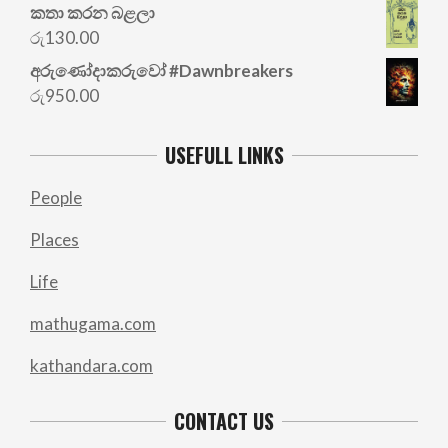
price
price
කතා කරන බළලා
was:
is:
රු
130.00
රු700.00.
රු500.00.
අරු‍ණෝදාකරුවෝ #Dawnbreakers
රු
950.00
USEFULL LINKS
People
Places
Life
mathugama.com
kathandara.com
CONTACT US