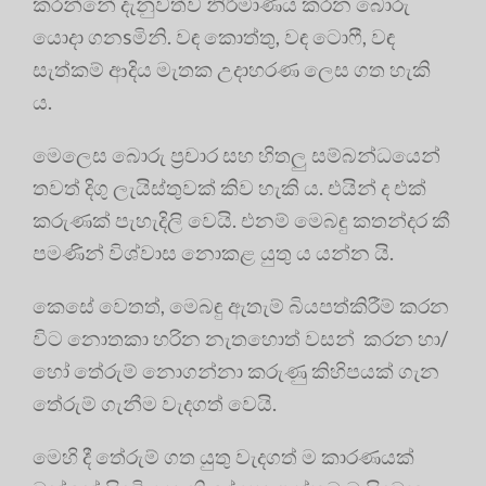
කරන්නේ දැනුවත්ව නිර්මාණය කරන බොරු
යොදා ගනsමිනි. වඳ කොත්තු, වඳ ටොෆී, වඳ
සැත්කම් ආදිය මැතක උදාහරණ ලෙස ගත හැකි
ය.
මෙලෙස බොරු ප්‍රචාර සහ හිතලු සම්බන්ධයෙන්
තවත් දිගු ලැයිස්තුවක් කිව හැකි ය. එයින් ද එක්
කරුණක් පැහැදිලි වෙයි. එනම් මෙබඳු කතන්දර කී
පමණින් විශ්වාස නොකළ යුතු ය යන්න යි.
කෙසේ වෙතත්, මෙබඳු ඇතැම් බියපත්කිරීම් කරන
විට නොතකා හරින නැතහොත් වසන් කරන හා/
හෝ තේරුම් නොගන්නා කරුණු කිහිපයක් ගැන
තේරුම් ගැනීම වැදගත් වෙයි.
මෙහි දී තේරුම් ගත යුතු වැදගත් ම කාරණයක්