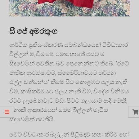
සී ජේ අමරතුංග
ආර්ථික ප්‍රතිසංස්කරණ සම්බන්ධයෙන් විවිධාකාර
බිල්ලන් මැවීම මේ මොහොතේ ජයට ම
සිදුවෙමින් පවතින බව පෙනෙන්නට තිබේ. ‘රටේ
ජාතික ආරක්ෂාවට, ස්වෛරීභාවයට තර්ජන
එල්ල වන්නේය’ කීමේ සිට කොළඹට ජලය නැති
වීම, කෘෂිකර්මයට ජලය නැති වීම, විදේශ විනිමය
රටට ලැබෙනවාට වඩා පිටට ගලායාම ආදී මෙකී,
නොකී ආකාරයෙන් මෙම බිල්ලන් මැවීම
සිදුවෙමින් පවතියි.
මෙම විවිධාකාර බිල්ලන් පිළිබදව කතා කිරීම හෝ