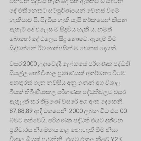
වන්නේ සිදුවිය හැකි දේ සහ ඇත්තට ම සිදුවන
දේ එකිනෙකට සම්පුර්ණයෙන් වෙනස් වීමේ
හැකියාව යි. සිදුවිය හැකි යැයි තර්කයෙන් කියන
ඇතැම් දේ එලෙස ම සිදුවිය හැකි ය. නමුත්
බොහෝ දේ එලෙස සිදු නොවේ. ඇතැම් විට
සිදුවන්නේ ඊට හාත්පසින් ම වෙනස් දෙයකි.
වසර 2000 උදාවෙද්දී ලෝකයේ පරිගණක පද්ධති
සියල්ල හෝ විශාල ප්‍රමාණයක් අකර්මන්‍ය වීමේ
අනතුරක් ගැන නවසිය අනු ගණන් අග විශාල
බියක් තිබිණි.එකල පරිගණක පද්ධතිවලට වසර
ඇතුලත් කර තිබුණේ වසරේ අග අංක දෙකෙනි.
87,88,89 ආදී වශයෙනි. 2000 ලබන විට එය 00
බවට පත්වෙයි. පරිගණක පද්ධති එයට දක්වන
ප්‍රතිචාරය නිගමනය කළ නොහැකි වීම නිසා
විශාල බියක් පැවතිනි. එයට එකල කීවේ Y2K