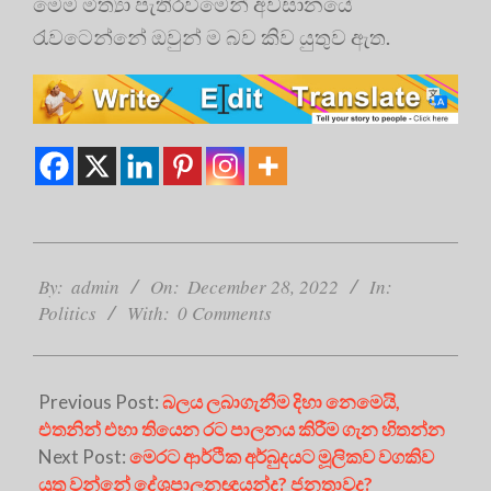
මෙම මිත්‍යා පැතිරවීමෙන් අවසානයේ
රැවටෙන්නේ ඔවුන් ම බව කිව යුතුව ඇත.
2022-
12-
By:
admin
On:
December 28, 2022
In:
28
Politics
With:
0 Comments
Previous Post:
බලය ලබාගැනීම දිහා නෙමෙයි,
එතනින් එහා තියෙන රට පාලනය කිරීම ගැන හිතන්න
Next Post:
මෙරට ආර්ථික අර්බුදයට මූලිකව වගකිව
යුතු වන්නේ දේශපාලනඥයන්ද? ජනතාවද?