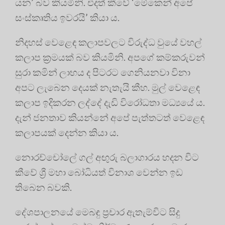
යන’ බව කියමිනි. එදත් කීවේ ‘මේකෙන් අපේ
සංස්කෘතිය ඉවරයි’ කියා ය.
නිදහස් වෙළෙඳ කලාපවලට විරුද්ධ වුයේ වහල්
කලාප ක්‍රමයක් බව කියමිනි. අපගේ කම්කරුවන්
සුරා කමින් ලාභය ද පිටරට ගෙනියනවා විනා
අපට ලැබෙන දෙයක් නැතැයි කීහ. මුල් වෙළෙඳ
කලාප ඉදිකරන ලද්දේ දැඩි විරෝධතා මධ්‍යයේ ය.
දැන් ජනතාව කියන්නේ අපේ පැත්තටත් වෙළෙඳ
කලාපයක් දෙන්න කියා ය.
නොරච්චෝලේ ගල් අඟුරු බලාගාරය හදන විට
කීවේ ශ්‍රී මහා බෝධියත් විනාශ වෙන්න ඉඩ
තිබෙන බවකි.
දේශපාලනයේ මෙබඳු ප්‍රචාර ඇතැම්විට සිදු