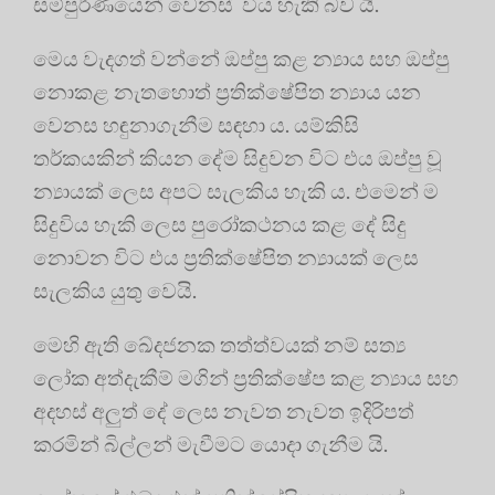
සම්පුර්ණයෙන් වෙනස් විය හැකි බව යි.
මෙය වැදගත් වන්නේ ඔප්පු කළ න්‍යාය සහ ඔප්පු
නොකළ නැතහොත් ප්‍රතික්ෂේපිත න්‍යාය යන
වෙනස හඳුනාගැනීම සඳහා ය. යම්කිසි
තර්කයකින් කියන දේම සිදුවන විට එය ඔප්පු වූ
න්‍යායක් ලෙස අපට සැලකිය හැකි ය. එමෙන් ම
සිදුවිය හැකි ලෙස පුරෝකථනය කළ දේ සිදු
නොවන විට එය ප්‍රතික්ෂේපිත න්‍යායක් ලෙස
සැලකිය යුතු වෙයි.
මෙහි ඇති ඛේදජනක තත්ත්වයක් නම් සත්‍ය
ලෝක අත්දැකීම් මගින් ප්‍රතික්ෂේප කළ න්‍යාය සහ
අදහස් අලුත් දේ ලෙස නැවත නැවත ඉදිරිපත්
කරමින් බිල්ලන් මැවීමට යොදා ගැනීම යි.