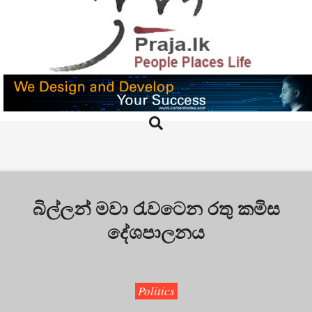
Skip
to
content
PRAJA.LK
Search
Primary
Navigation
Menu
බිල්ලන් මවා රැවටෙන රතු කමිස
දේශපාලනය
Politics