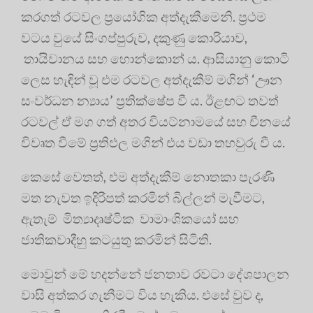
කරගත් රටවල ප්‍රයෝගික අත්දැකීමෙනි. ප්‍රථම
වටය වුයේ සිංගප්පුරුව, දකුණු කොරියාව,
තායිවානය සහ හොන්කොන් ය. ආසියානු කොටි
ලෙස හැඳින් වූ එම රටවල අත්දැකීම් මගින් ‘ඌන
සංවර්ධන න්‍යාය’ ප්‍රතික්ෂේප වී ය. ඊළඟට තවත්
රටවල් ඒ මග ගත් අතර වියට්නාමයේ සහ චීනයේ
විවෘත වීමේ ප්‍රතිඵල මගින් එය වඩා තහවුරු වී ය.
කෙසේ වෙතත්, එම අත්දැකීම් නොතකා පැරණි
මත නැවත ඉදිරිපත් කරමින් බිල්ලන් මැවීමට,
ඇතැම් මිත්‍යාදෘෂ්ටික වාමාංශිකයෝ සහ
ජාතිකවාදීහු කටයුතු කරමින් සිටිති.
මොවුන් මේ හදන්නේ ජනතාව රවටා දේශපාලන
වාසි අත්කර ගැනීමට විය හැකිය. එසේ වුව ද,