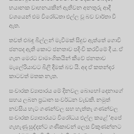
භයානක වාහනයකින් ඇතිවන අනතුරු ආදී
වශයෙන් එම විරෝධතා එල්ල වූ බව වාර්තා වී
ඇත.
තවත් එබඳු බිල්ලන් මැවීමක් සිදුව ඇත්තේ ගොවි
ජනපද ඇති කොට ජනතාව පදිංචි කරවීමේ දී ය. ඒ
ගැන මෙරට වාමාංශිකයින් කීවේ ජනතාව
මැලේරියාවට බිලි දීමක් බව යි. අද ඒ කතන්දර
කාටවත් මතක නැත.
සංචාරක ව්‍යාපාරය මේ දිනවල බොහෝ දෙනාගේ
සහය ලබන ප්‍රධාන සංවර්ධන වැඩකි. නමුත්
නවසිය හැට ගණන්වල සහ හැත්තෑ ගණන්වල
සංචාරක ව්‍යාපාරයට විරෝධය එල්ල කළේ ‘අපේ
ගැහැණු සුද්දන්ට ගණිකාවන් ලෙස විකුණන්නට