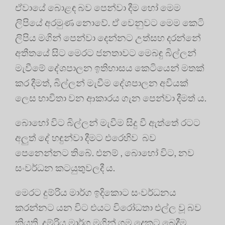
ඒවායේ බොළඳ බව පෙන්වා දීම හෝ මෙම
ලිපියේ අරමුණ නොවේ. ඒ වෙනුවට මෙම කෙටි
ලිපිය මගින් පෙන්වා දෙන්නට උත්සහ දරන්නේ
අතීතයේ සිට මෙරට ජනතාවට මෙබඳු බිල්ලන්
මැවීමේ දේශපාලන ඉතිහාසය කෙටියෙන් මතක්
කර දීමත්, බිල්ලන් මැවීම දේශපාලන අවියක්
ලෙස භාවිතා වන ආකාරය ගැන පෙන්වා දීමත් ය.
බොහෝ විට බිල්ලන් මැවීම සිදු වී ඇත්තේ රටට
අලුත් දේ හඳුන්වා දීමට එරෙහිව බව
පෙනෙන්නට තිබේ. එනම් , බොහෝ විට, නව
සංවර්ධන කටයුතුවලදී ය.
මෙරට දුම්රිය මාර්ග ඉදිකොට සංවර්ධනය
කරන්නට යන විට එයට විරෝධතා එල්ල වූ බව
කියති. දුම්රිය මාර්ග මගින් ගම දෙකට බෙදීම,