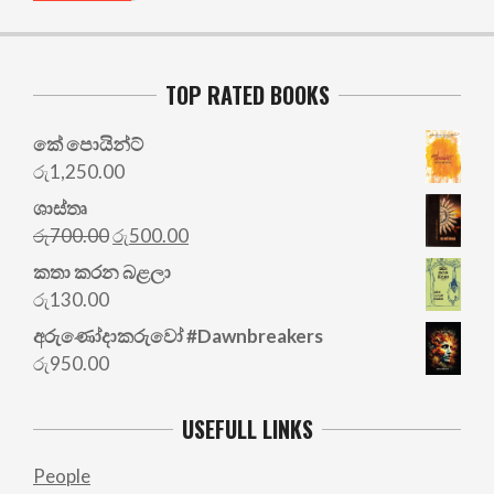
TOP RATED BOOKS
කේ පොයින්ට්
රු
1,250.00
ශාස්තෘ
Original
Current
රු
700.00
රු
500.00
price
price
කතා කරන බළලා
was:
is:
රු
130.00
රු700.00.
රු500.00.
අරු‍ණෝදාකරුවෝ #Dawnbreakers
රු
950.00
USEFULL LINKS
People