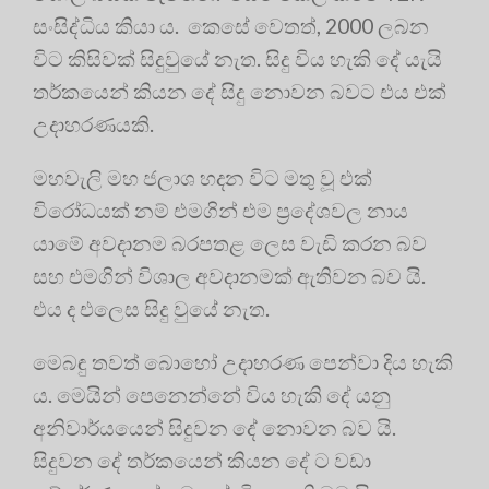
සංසිද්ධිය කියා ය. කෙසේ වෙතත්, 2000 ලබන
විට කිසිවක් සිදුවුයේ නැත. සිදු විය හැකි දේ යැයි
තර්කයෙන් කියන දේ සිදු නොවන බවට එය එක්
උදාහරණයකි.
මහවැලි මහ ජලාශ හදන විට මතු වූ එක්
විරෝධයක් නම් එමගින් එම ප්‍රදේශවල නාය
යාමේ අවදානම බරපතළ ලෙස වැඩි කරන බව
සහ එමගින් විශාල අවදානමක් ඇතිවන බව යි.
එය ද එලෙස සිදු වුයේ නැත.
මෙබඳු තවත් බොහෝ උදාහරණ පෙන්වා දිය හැකි
ය. මෙයින් පෙනෙන්නේ විය හැකි දේ යනු
අනිවාර්යයෙන් සිදුවන දේ නොවන බව යි.
සිදුවන දේ තර්කයෙන් කියන දේ ට වඩා