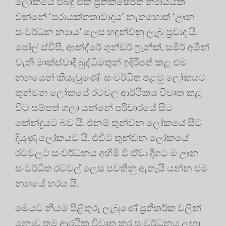
ලෝකයේ එබඳු එක් ප්‍රතික්ෂේපිත න්‍යායයක්
වන්නේ ‘පරායක්තතාවාදය’ නැතහොත් ‘ඌන
සංවර්ධන න්‍යාය’ ලෙස හඳුන්වනු ලැබූ ප්‍රවාද යි.
පෝල් ස්වීසී, ආන්ද්රේ ගුන්ඩර් ෆ්‍රෑන්ක්, සමීර් අමීන්
වැනි මාක්ස්වාදී බුද්ධිමතුන් ඉදිරිපත් කළ එම
න්‍යායෙන් කියැවුණේ සංවර්ධිත පළමු ලෝකයට
තුන්වන ලෝකයේ රටවල ආර්ථිකය විවෘත කළ
විට සම්පත් ගලා යන්නේ පරිවාරයේ සිට
කේන්ද්‍රයට බව යි. එනම් තුන්වන ලෝකයේ සිට
දියුණු ලෝකයට යි. එවිට තුන්වන ලෝකයේ
රටවලට සංවර්ධනය අහිමි වී ඒවා දිගට ම ඌන
සංවර්ධිත රටවල් ලෙස පවතිනු ඇතැයි යන්න එම
න්‍යායේ හරය යි.
මෙයට නියම පිළිතුරු ලැබුණේ ප්‍රතිතර්ක වලින්
නොව තම ආරථික විවෘත කර සංවර්ධනය ලඟා