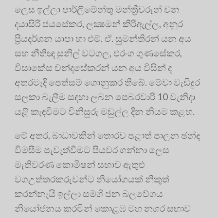
ලෙස ඉල්ලා පාර්ලිමේන්තු මන්ත්‍රීවරුන් වන
දයාසිරි ජයසේකර, ලක්‍ෂමන් කිරිඇල්ල, අනුර
ප්‍රියදර්ශන යාපා හා එම්. ඒ. සුමන්තිරන් යන අය
සහ නීතිඥ සුනිල් වටගල, එරංග ගුණසේකර,
විසාකේස චන්දසේකරන් යන අය විසින් ද
අතරමැදි පෙත්සම් ගොනුකර තිබේ. මේවා වැඩිදුර
සලකා බැලීම සඳහා ලබන පෙබරවාරි 10 වැනිදා
යළි කැඳවීමට විනිසුරු මඬුල්ල දින නියම කළහ.
මේ අතර, බාධාවකින් තොරව පළාත් පාලන ඡන්ද
විමසීම පැවැත්වීමට පියවර ගන්නා ලෙස
මැතිවරණ කොමිෂන් සභාව ඇතුළු
වගඋත්තරකරුවන්ට නියෝගයක් නිකුත්
කරන්නැයි ඉල්ලා සමගි ජන බලවේගය
නියෝජනය කරමින් කොළඹ මහ නගර සභාව