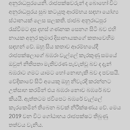
අනුරාධපුරයෙනි. රාජපක්ෂවරුන් ද බොහෝ විට
අනුරාධපුරය සුබ කටයුතු ආරම්භය සඳහා යෝග්‍ය
ස්ථානයක් ලෙස සලකති. ජාජබ අනුරාධපුර
රැස්වීමට දස දහස් ගණනක සෙනග සිටි බව එහි
නායක අනුර කුමාර දිසානායකගේ කතාවෙහිම
සඳහන් වේ. ඔහු සිය කතාව ආරම්භයේදී
රාජපක්ෂලාගේ බඹරා වැල්ලේ කැරකුණු සමයේ
ඔවුන් නිතිපතා මැතිවරණ පැවැත්වූ බව ද දැන්
බඹරාට ගමට යාමට හෝ නොහැකි බව ද පවසයි.
වේදිකාවේ සිටි අයෙකු ඔහු නිවැරදි කරන්නට
උත්සාහ කරමින් එය බඹරා නොව බඹරේ බව
කියයි. ඇත්තටම ජවිපෙට බඹරේ වැල්ලේ
කැරකෙමින් තිබෙන බවක් නිරීක්ෂණය වේ. මෙය
2019 වන විට ගෝඨාභය රාජපක්ෂට තිබුණු
තත්වය වැනිය.