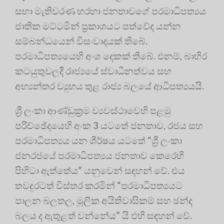
සභා මැතිවරණ හරහා ජනතාවගේ පරමාධිපත්‍යය
ජාතික මට්ටමින් ප්‍රකාශයට පත්වේද යන්න
සම්බන්ධයෙන් විසංවාදයක් තිබේ.
පරමාධිපත්‍යයෙහි අංශ දෙකක් තිබේ. එනම්, බාහිර
කටයුතුවලදී රාජ්‍යයේ ස්වාධීනත්වය සහ
අභ්‍යන්තර ව්‍යුහය තුළ රාජ්‍ය බලයේ ආධිපත්‍යයයි.
ශ්‍රී ලංකා ආණ්ඩුක්‍රම ව්‍යවස්ථාවෙහි පළමු
පරිච්ඡේදයෙහි අංක 3 යටතේ ජනතාව, රජය සහ
පරමාධිපත්‍යය යන ශීර්ෂය යටතේ “ශ්‍රී ලංකා
ජනරජයේ පරමාධිපත්‍යය ජනතාව කෙරෙහි
පිහිටා ඇත්තේය” යනුවෙන් සඳහන් වේ. එය
තවදුරටත් විස්තර කරමින් “පරමාධිපත්‍යයට
පාලන බලතල, මූලික අයිතිවාසිකම් සහ ඡන්ද
බලය ද ඇතුළත් වන්නේය” යි එහි සඳහන් වේ.