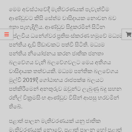
මෙම අවස්ථාවේදී මැතිවරණයක් පැවැත්වීම
ආණ්ඩුවට කිසි සේත්ම වාසිදායක නොවන බව
ඉතා පැහැදිලිය. ආණ්ඩුව සිදුකරමින් සිටින
විප්ලවීය ධනේශ්වර ප්‍රතිසංස්කරණ හමුවේ මධ්‍යම
පන්තිය දැඩි පීඩාවකට පත්වී සිටිති. මධ්‍යම
පන්තිය නියෝජනය කරන ජාතික ජනතා
බලවේගය වැනි බලවේගවලට මෙය අතිශය
වාසිදායක තත්වයකි. මධ්‍යම පන්තික බලවේගය
මුල්වී 2019දී ගෝඨාභය රාජපක්ෂ බලයට
පත්කිරීමෙන් අනතුරුව ඔවුන්ට ලැබුණු බදු සහන
රනිල් වික්‍රමසිංහ ආණ්ඩුව විසින් ආපසු හරවමින්
තිබේ.
පළාත් පාලන මැතිවරණයක් යනු ජාතික
මැතිවරණයක් නොවේ. පළාත් පාලන හෝ පළාත්