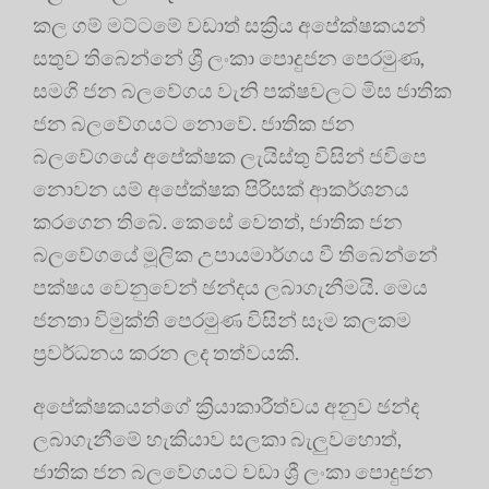
කල ගම් මට්ටමේ වඩාත් සක්‍රිය අපේක්ෂකයන්
සතුව තිබෙන්නේ ශ්‍රී ලංකා පොදුජන පෙරමුණ,
සමගි ජන බලවේගය වැනි පක්ෂවලට මිස ජාතික
ජන බලවේගයට නොවේ. ජාතික ජන
බලවේගයේ අපේක්ෂක ලැයිස්තු විසින් ජවිපෙ
නොවන යම් අපේක්ෂක පිරිසක් ආකර්ශනය
කරගෙන තිබේ. කෙසේ වෙතත්, ජාතික ජන
බලවේගයේ මූලික උපායමාර්ගය වී තිබෙන්නේ
පක්ෂය වෙනුවෙන් ඡන්දය ලබාගැනීමයි. මෙය
ජනතා විමුක්ති පෙරමුණ විසින් සෑම කලකම
ප්‍රවර්ධනය කරන ලද තත්වයකි.
අපේක්ෂකයන්ගේ ක්‍රියාකාරීත්වය අනුව ඡන්ද
ලබාගැනීමේ හැකියාව සලකා බැලුවහොත්,
ජාතික ජන බලවේගයට වඩා ශ්‍රී ලංකා පොදුජන