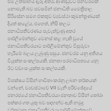
එම උත්සාහය දැරූ අතර, ආණ්ඩුවට ජනවරමක්
නොමැති බව පවසමින් ජනාධිති මෛත්‍රීපාල
සිරිසේන සමග එකතුව ව්‍යවස්ථා කුමන්ත්‍රණයක්
දියත් කළේය. එහෙත්, නිසි කලට
ජනාධිපතිවරණය පැවැත්වුණු අතර
පාර්ලිමේන්තුව වෙනස් කළ හැකි වූයේ
ජනාධිපතිවරයාට පාර්ලිමේන්තුව විසුරුවා
හැරීමේ බලය ලැබුණු පසුය. ජනවරම යනු අතිශය
වියුක්ත සංකල්පයකි. ජනතා පරමාධිපත්‍යය යනු
ඊට වඩා සංයුක්ත සංකල්පයකි.
විපක්ෂය විසින් භාවිතා කරනු ලබන තර්කයක්
වන්නේ, ව්‍යවස්ථාවේ VII වැනි පරිච්ඡේදයේ
ජනරජයේ ජනාධිපතිවරයා ජනතාව විසින් තෝරා
පත්කර ගත යුතු බව සඳහන්ව ඇති නමුදු
වර්තමාන ජනාධිපතිවරයා පාර්ලිමේන්තුවේ