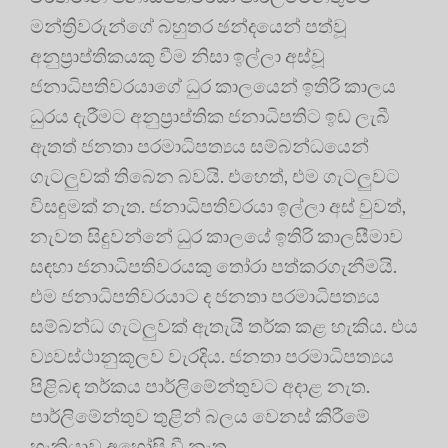
මන්ත්‍රිවරුන්ගේ බහුතර ඡන්දයෙන් පත්වූ
අනුප්‍රාප්තිකයකු වීම නිසා ඉල්ලා අස්වූ
ජනාධිපතිවරයාගේ ධුර කාලයෙන් ඉතිරි කාලය
ධුරය දැරීමට අනුප්‍රාප්තික ජනාධිපතිට ඉඩ ලැබී
ඇතත් ජනතා පරමාධිපත්‍යය සම්බන්ධයෙන්
ගැටලුවක් තිබෙන බවයි. එහෙත්, එම ගැටලුවට
විසඳුමක් නැත. ජනාධිපතිවරයා ඉල්ලා අස් වුවත්,
නැවත සිදුවන්නේ ධුර කාලයේ ඉතිරි කාලසීමාව
සඳහා ජනාධිපතිවරයකු තෝරා පත්කරගැනීමයි.
එම ජනාධිපතිවරයාට ද ජනතා පරමාධිපත්‍යය
සම්බන්ධ ගැටලුවක් ඇතැයි තර්ක කළ හැකිය. එය
ව්‍යවස්ථානුකූලව වැරදිය. ජනතා පරමාධිපත්‍යය
පිළිබඳ තර්කය පාර්ලිමේන්තුවට අදාළ නැත.
පාර්ලිමේන්තුව තුළින් බලය වෙනස් කිරීමේ
හැකියාව අහෝසි වී නැත.