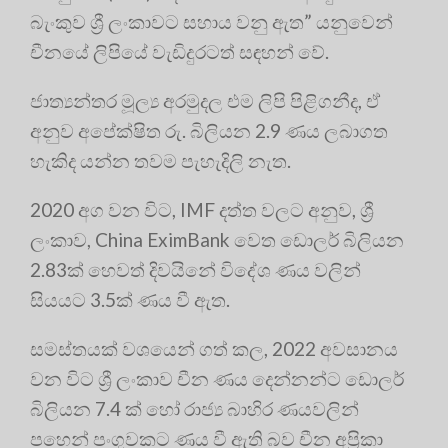
බැංකුව ශ්‍රී ලංකාවට සහාය වනු ඇත” යනුවෙන්
චීනයේ ලිපියේ වැඩිදුරටත් සඳහන් වේ.
ජාත්‍යන්තර මූල්‍ය අරමුදල එම ලිපි පිළිගනීද, ඒ
අනුව අපේක්ෂිත රු. බිලියන 2.9 ණය ලබාගත
හැකිද යන්න තවම පැහැදිලි නැත.
2020 අග වන විට, IMF දත්ත වලට අනුව, ශ්‍රී
ලංකාව, China EximBank වෙත ඩොලර් බිලියන
2.83ක් හෙවත් දිවයිනේ විදේශ ණය වලින්
සියයට 3.5ක් ණය වී ඇත.
සමස්තයක් වශයෙන් ගත් කල, 2022 අවසානය
වන විට ශ්‍රී ලංකාව චීන ණය දෙන්නන්ට ඩොලර්
බිලියන 7.4 ක් හෝ රාජ්‍ය බාහිර ණයවලින්
පහෙන් පංගුවකට ණය වී ඇති බව චීන අප්‍රිකා