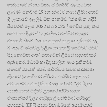
ඉන්දියාවෙන් සහ චීනයේ එක්සිම් බැංකුවෙන්
ලැබිණි. ජනවාරි 19 දින දරණ චීනයේ ලිපිය අනුව,
ශ්‍රී ලංකාවේ ඉල්ලීම මත පදනම්ව “ක්ෂණික හදිසි
පියවරක් ලෙස 2022 සහ 2023 දී ගෙවිය යුතු ණය
සේවාවේ දිගුවක්” ලබා දීමට එක්සිම් බැංකුව
එකඟ වී තිබේ. “ඉහත සඳහන් කළ කාලසීමාව තුළ
බැංකුවේ ණයවල මූලික හා පොලී ගෙවීමට ඔබට
සිදු නොවනු ඇත” යනුවෙන් ලිපියේ සඳහන් කර
ඇති අතර, මධ්‍යම හා දිගු කාලීන ණය ප්‍රතිකර්ම
සම්බන්ධයෙන් ඔබේ පාර්ශ්වය සමඟ සාකච්ඡා
ක්‍රියාවලිය කඩිනම් කිරීමට එක්සිම් බැංකුවට
අවශ්‍ය බව ද එම ලිපියේ සඳහන් වේ. “ද්‍රවශීලතා
ආතතියෙන් මිදීමට උපකාර කිරීම සඳහා
ජාත්‍යන්තර මූල්‍ය අරමුදලේ විස්තීර්ණ අරමුදල්
පහසුකම (EFF) සඳහා වන ඔබගේ අයදුම්පතට