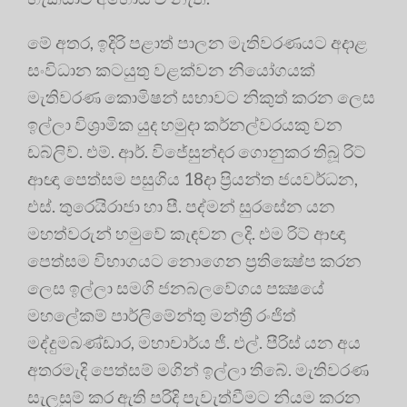
මේ අතර, ඉදිරි පළාත් පාලන මැතිවරණයට අදාළ
සංවිධාන කටයුතු වළක්වන නියෝගයක්
මැතිවරණ කොමිෂන් සභාවට නිකුත් කරන ලෙස
ඉල්ලා විශ්‍රාමික යුද හමුදා කර්නල්වරයකු වන
ඩබ්ලිව්. එම්. ආර්. විජේසුන්දර ගොනුකර තිබූ රිට්
ආඥා පෙත්සම පසුගිය 18දා ප්‍රියන්ත ජයවර්ධන,
එස්. තුරෙයිරාජා හා පී. පද්මන් සුරසේන යන
මහත්වරුන් හමුවේ කැඳවන ලදි. එම රිට් ආඥා
පෙත්සම විභාගයට නොගෙන ප්‍රතික්‍ෂේප කරන
ලෙස ඉල්ලා සමගි ජනබලවේගය පක්‍ෂයේ
මහලේකම් පාර්ලිමේන්තු මන්ත්‍රී රංජිත්
මද්දුමබණ්ඩාර, මහාචාර්ය ජී. එල්. පීරිස් යන අය
අතරමැදි පෙත්සම් මගින් ඉල්ලා තිබේ. මැතිවරණ
සැලසුම් කර ඇති පරිදි පැවැත්වීමට නියම කරන