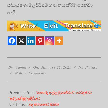
පර්යේෂණ මුලපිරීමේ ගණනය කිරීම් පෙන්වා
දෙයි.
2023-
01-
By:
admin
On:
January 27, 2023
In:
Politics
27
With:
0 Comments
Previous Post:
‘හොරු අල්ලමු තේමාව’ වෙනුවට
‘පළිගනිමු’ ඉදිරියට
Next Post:
අද මට හෙට ඔබට