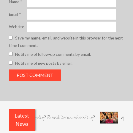
Name
*
Email
*
Website
Save my name, email, and website in this browser for the next
time I comment.
Notify me of follow-up comments by email.
Notify me of new posts by email.
Latest
ුළෙයි කුඩු නැත් ද? විශෝධනය වෙනවා ද?
අභිසාරී: 
News