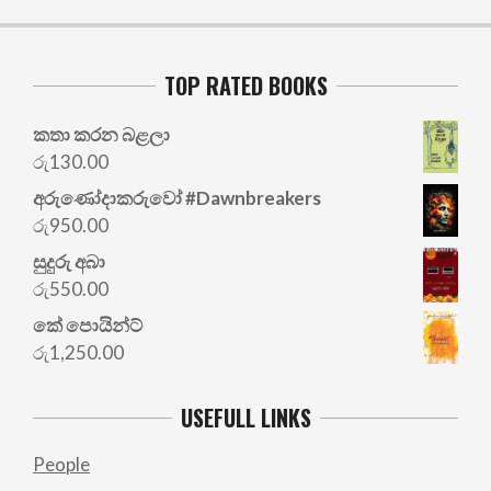
TOP RATED BOOKS
කතා කරන බළලා
රු
130.00
අරු‍ණෝදාකරුවෝ #Dawnbreakers
රු
950.00
සුදුරු අබා
රු
550.00
කේ පොයින්ට්
රු
1,250.00
USEFULL LINKS
People