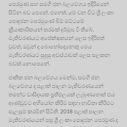
පෙරමුණ සහ සමගි ජන බලවේගය ඉදිරියෙන්
සිටින බව පෙනේ. එහෙත්, මේ වන විට ශ්‍රී ලංකා
පොදුජන පෙරමුණේ බිම් මට්ටමේ
ක්‍රියාකාරිකයන් තරමක් දුර්මුඛ වී තිබේ.
මැතිවරණයට අපේක්ෂකයන් ලෙස ඉදිරිපත්
වුවත්, ඔවුන් ද බොහෝදෙනෙකු මෙය
මැතිවරණයට සුදුසු අවස්ථාවක් ලෙස සලකන
බවක් නොපෙනේ.
ජාතික ජන බලවේගය මෙන්ම, සමගි ජන
බලවේගය ද පළාත් පාලන මැතිවරණයෙන්
තමන්ට වාසිදායක ප්‍රතිඵලයක් ලැබුණහොත් එය
ආණ්ඩුවට අභියෝග කිරීම සඳහා භාවිතා කිරීමට
සැලසුම් කරමින් සිටිති. 2018 පළාත් පාලන
මැතිවරණයෙන් පසු ශ්‍රී ලංකා පොදුජන පෙරමුණ ද