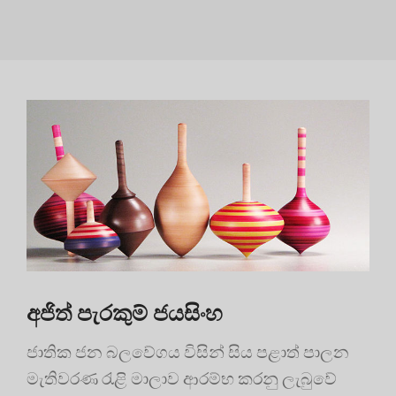
අජිත් පැරකුම් ජයසිංහ
ජාතික ජන බලවේගය විසින් සිය පළාත් පාලන
මැතිවරණ රැළි මාලාව ආරම්භ කරනු ලැබුවේ