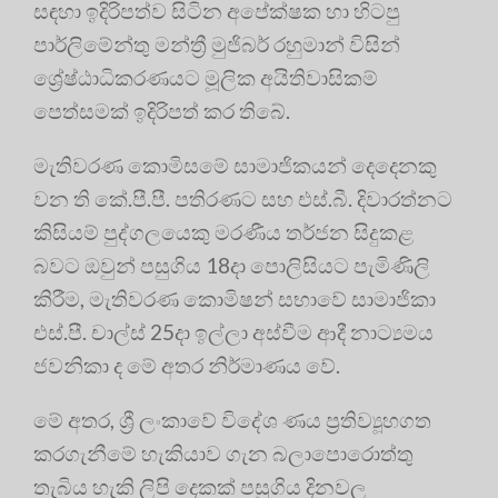
සඳහා ඉදිරිපත්ව සිටින අපේක්ෂක හා හිටපු
පාර්ලිමේන්තු මන්ත්‍රී මුජිබර් රහුමාන් විසින්
ශ්‍රේෂ්ඨාධිකරණයට මූලික අයිතිවාසිකම්
පෙත්සමක් ඉදිරිපත් කර තිබේ.
මැතිවරණ කොමිසමේ සාමාජිකයන් දෙදෙනකු
වන ති කේ.පී.පී. පතිරණට සහ එස්.බී. දිවාරත්නට
කිසියම් පුද්ගලයෙකු මරණීය තර්ජන සිදුකළ
බවට ඔවුන් පසුගිය 18දා පොලිසියට පැමිණිලි
කිරීම, මැතිවරණ කොමිෂන් සභාවේ සාමාජිකා
එස්.පී. චාල්ස් 25දා ඉල්ලා අස්වීම ආදී නාට්‍යමය
ජවනිකා ද මේ අතර නිර්මාණය වේ.
මේ අතර, ශ්‍රී ලංකාවේ විදේශ ණය ප්‍රතිව්‍යූහගත
කරගැනීමේ හැකියාව ගැන බලාපොරොත්තු
තැබිය හැකි ලිපි දෙකක් පසුගිය දිනවල