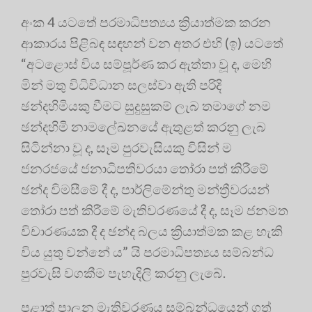
අංක 4 යටතේ පරමාධිපත්‍යය ක්‍රියාත්මක කරන
ආකාරය පිළිබඳ සඳහන් වන අතර එහි (ඉ) යටතේ
“අටළොස් විය සම්පූර්ණ කර ඇත්තා වූ ද, මෙහි
මින් මතු විධිවිධාන සලස්වා ඇති පරිදි
ඡන්දහිමියකු වීමට සුදුසුකම් ලැබ තමාගේ නම
ඡන්දහිමි නාමලේඛනයේ ඇතුළත් කරනු ලැබ
සිටින්නා වූ ද, සෑම පුරවැසියකු විසින් ම
ජනරජයේ ජනාධිපතිවරයා තෝරා පත් කිරීමේ
ඡන්ද විමසීමේ දී ද, පාර්ලිමේන්තු මන්ත්‍රීවරයන්
තෝරා පත් කිරීමේ මැතිවරණයේ දී ද, සෑම ජනමත
විචාරණයක දී ද ඡන්ද බලය ක්‍රියාත්මක කළ හැකි
විය යුතු වන්නේ ය” යි පරමාධිපත්‍යය සම්බන්ධ
පුරවැසි වගකීම පැහැදිලි කරනු ලැබේ.
පළාත් පාලන මැතිවරණය සම්බන්ධයෙන් ගත්