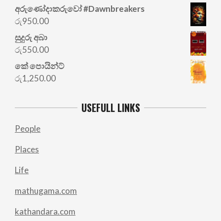
අරු‍ණෝදාකරුවෝ #Dawnbreakers
රු
950.00
සුදුරු අබා
රු
550.00
කේ පොයින්ට්
රු
1,250.00
USEFULL LINKS
People
Places
Life
mathugama.com
kathandara.com