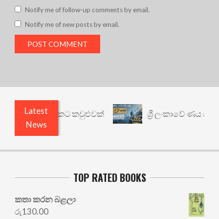
Notify me of follow-up comments by email.
Notify me of new posts by email.
Latest
ෙනත් යථාර්ථයකට කවුළුවක්
ශ්‍රී ලංකාවේ ණය ශ්‍රේණි
News
TOP RATED BOOKS
කතා කරන බළලා
රු
130.00