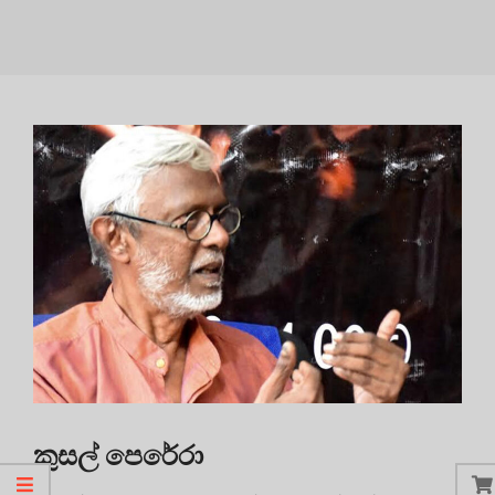
කුසල් පෙරේරා