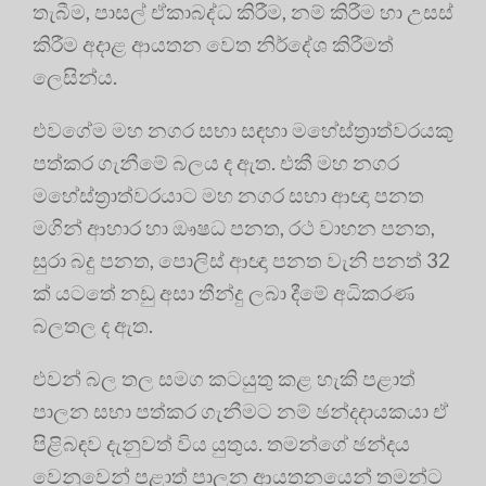
තැබීම, පාසල් ඒකාබද්ධ කිරීම, නම් කිරීම හා උසස්
කිරීම අදාළ ආයතන වෙත නිර්දේශ කිරීමත්
ලෙසින්ය.
එවගේම මහ නගර සභා සඳහා මහේස්ත්‍රාත්වරයකු
පත්කර ගැනීමේ බලය ද ඇත. එකී මහ නගර
මහේස්ත්‍රාත්වරයාට මහ නගර සභා ආඥා පනත
මගින් ආහාර හා ඖෂධ පනත, රථ වාහන පනත,
සුරා බදු පනත, පොලිස් ආඥා පනත වැනි පනත් 32
ක් යටතේ නඩු අසා තීන්දු ලබා දීමේ අධිකරණ
බලතල ද ඇත.
එවන් බල තල සමග කටයුතු කළ හැකි පළාත්
පාලන සභා පත්කර ගැනීමට නම් ඡන්දදායකයා ඒ
පිළිබඳව දැනුවත් විය යුතුය. තමන්ගේ ඡන්දය
වෙනුවෙන් පළාත් පාලන ආයතනයෙන් තමන්ට