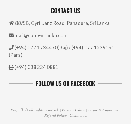
CONTACT US
88/5B, Cyril Janz Road, Panadura, Sri Lanka
mail@contentlanka.com
(+94) 077 1734470(Raj) / (+94) 077 1229191
(Para)
(+94) 038 224 0881
FOLLOW US ON FACEBOOK
Praja.lk
© All rights reserved. |
Privacy Policy
|
Terms & Condition
|
Refund Policy
|
Contact us