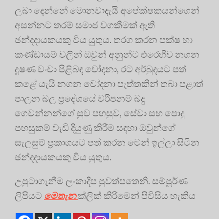
ලබා දෙන්නේ මොනවාදැයි අපේක්ෂකයන්ගෙන්
අසන්නට තරම් සමාජ වගකීමක් ඇති
ඡන්දදායකයකු විය යුතුය. තරග කරන පක්ෂ හා
කණ්ඩායම් වලින් ඔවුන් අනුන්ට එරෙහිව නගන
දූෂණ වංචා පිළිබඳ චෝදනා, රට අර්බුදයට පත්
කළේ යැයි නගන චෝදනා පැත්තකින් තබා පළාත්
පාලන බල ප්‍රදේශයේ වරිපනම් බදු
ගෙවන්නන්ගේ සුව පහසුව, සේවා සහ පොදු
පහසුකම් වැඩි දියුණු කිරීම සඳහා ඔවුන්ගේ
සැලසුම් ප්‍රකාශයට පත් කරන මෙන් ඉල්ලා සිටින
ඡන්දදායකයකු විය යුතුය.
උපුටාගැනීම ලංකාදීප පුවත්පතෙනි. සම්පූර්ණ
ලිපියට
මෙතැන
ක්ලික් කිරීමෙන් පිවිසිය හැකිය