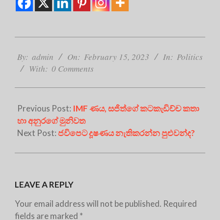
2023-
02-
By:
admin
On:
February 15, 2023
In:
Politics
15
With:
0 Comments
Previous Post:
IMF ණය, සජිත්ගේ කටකැඩිච්ච කතා
හා අනුරගේ මුනිවත
Next Post:
ජවිපෙට දූෂණය නැතිකරන්න පුළුවන්ද?
LEAVE A REPLY
Your email address will not be published.
Required
fields are marked
*