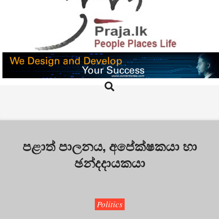
Skip
to
content
PRAJA.LK
Search
Primary
Navigation
Menu
පළාත් පාලනය, අපේක්ෂකයා හා
ඡන්දදායකයා
Politics