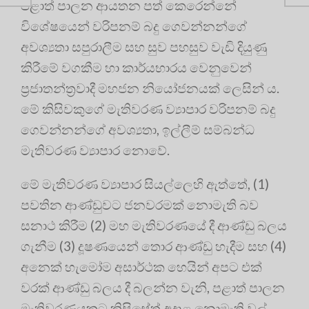
පළාත් පාලන ආයතන පත් කෙරෙන්නේ
විශේෂයෙන් වරිපනම් බදු ගෙවන්නන්ගේ
අවශ්‍යතා සපුරාලීම සහ සුව පහසුව වැඩි දියුණු
කිරීමේ වගකීම හා කාර්යභාරය වෙනුවෙන්
ප්‍රජාතන්ත්‍රවාදී මහජන නියෝජනයක් ලෙසින් ය.
මේ කිසිවකුගේ මැතිවරණ ව්‍යාපාර වරිපනම් බදු
ගෙවන්නන්ගේ අවශ්‍යතා, ඉල්ලීම් සම්බන්ධ
මැතිවරණ ව්‍යාපාර නොවේ.
මේ මැතිවරණ ව්‍යාපාර සියල්ලෙහි ඇත්තේ, (1)
පවතින ආණ්ඩුවට ජනවරමක් නොමැති බව
සනාථ කිරීම (2) මහ මැතිවරණයේ දී ආණ්ඩු බලය
ගැනීම (3) දූෂණයෙන් තොර ආණ්ඩු හැදීම සහ (4)
අනෙක් හැමෝම අසාර්ථක හෙයින් අපට එක්
වරක් ආණ්ඩු බලය දී බලන්න වැනි, පළාත් පාලන
මැතිවරණයකට කිසිසේත් අදාළ නොමැති වල්