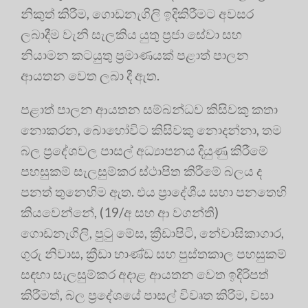
නිකුත් කිරීම, ගොඩනැගිලි ඉදිකිරීමට අවසර
ලබාදීම වැනි සැලකිය යුතු ප්‍රජා සේවා සහ
නියාමන කටයුතු ප්‍රමාණයක් පළාත් පාලන
ආයතන වෙත ලබා දී ඇත.
පළාත් පාලන ආයතන සම්බන්ධව කිසිවකු කතා
නොකරන, බොහෝවිට කිසිවකු නොදන්නා, තම
බල ප්‍රදේශවල පාසල් අධ්‍යාපනය දියුණු කිරීමේ
පහසුකම් සැලසුම්කර ස්ථාපිත කිරීමේ බලය ද
පනත් තුනෙහිම ඇත. එය ප්‍රාදේශීය සභා පනතෙහි
කියවෙන්නේ, (19/අ සහ ආ වගන්ති)
ගොඩනැගිලි, පුටු මේස, ක්‍රීඩාපිටි, නේවාසිකාගාර,
ගුරු නිවාස, ක්‍රීඩා භාණ්ඩ සහ පුස්තකාල පහසුකම්
සඳහා සැලසුම්කර අදාළ ආයතන වෙත ඉදිරිපත්
කිරීමත්, බල ප්‍රදේශයේ පාසල් විවෘත කිරීම, වසා