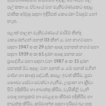
පල් කතා ය. ඒවායේ මහ මැතිවරණයකට අදාළ
ජාතික අර්බුද සඳහා ඉදිරිපත් කෙරෙන විසඳුම් හෝ
නැත.
පළාත් පාලන මැතිවරණයේ මායිම් තීන්දු
කෙරෙන්නේ පනත් 03 කින් ය. මහ නගර සභා
සඳහා 1947 අංක 29 දරන ආඥා පනතත් නගර සභා
සඳහා 1939 අංක 61 දරන ආඥා පනත සහ
ප්‍රාදේශීය සභා සඳහා වන 1987 අංක 15 දරන
පනතත් ඊට අදාල වන පනත් ය. මේ පනත් මගින්
මාර්ග හා කාණු පද්ධති, කසළ ඉවත් කිරීම, ප්‍රජා
සෞඛ්‍ය සේවා පවත්වා ගැනීම, උද්‍යාන හා ක්‍රීඩා
පිටි ඉදිකිරීම හා නඩත්තු කිරීම, වැසිකිළි වැනි
පොදු පහසුකම් හා වෙළඳ සංකීර්ණ ඉදිකිරීම හා
නඩත්තු කිරීම, කර්මාන්ත සඳහා පරිසර බලපත්‍ර