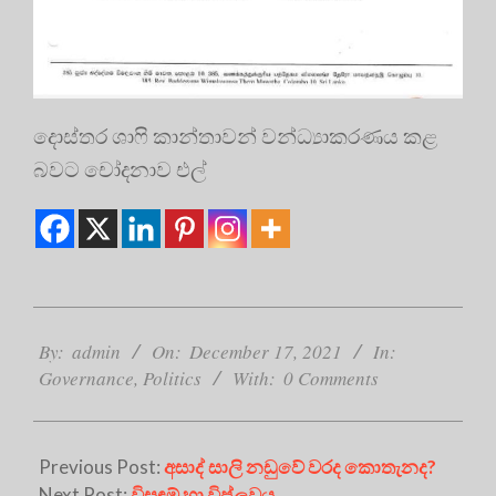
දොස්තර ශාෆි කාන්තාවන් වන්ධ්‍යාකරණය කළ
බවට චෝදනාව එල්
2021-
12-
By:
admin
On:
December 17, 2021
In:
17
Governance
,
Politics
With:
0 Comments
Previous Post:
අසාද් සාලි නඩුවේ වරද කොතැනද?
Next Post:
විසඳුම් හා විප්ලවය