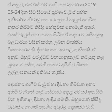
ඒ අනුව, එස්.එස්.එම්. ශාෆි වෛද්‍යවරයා 2019-
05-24 දින සිට සිටියේ පූර්ණ වැටුප් සහිත
අනිවාර්ය නිවාඩු මතය. ඔහුගේ වැටුප් ගෙවීම
නතර කිරීමට කිසිදු හේතුවක් නොමැති අතර,
එසේ වැටුප් නොගෙවා සිටීම ඒ සඳහා වගකිවයුතු
බලධාරියා විසින් කරනු ලබන වෘත්තීය
විෂමාචාරයකි. ද්වේෂ සහගත පළිගැනීමකි. ඒ
අනුව, ඔහුට විරුද්ධව විනයානුකූලව කටයුතු කළ
යුතුය. එසේම, මෙහි මානව අයිතිවාසිකම්
උල්ලංඝනයක් ද තිබිය හැකිය.
දොස්තර ශාෆිට වැටුප් හා දීමනා හිමිවන අතර
අහිමි වන්නේ ඍජු සේවයට අදාළ අමතර ඉපැයීම්
වන අතිකාල දීමනා ආදිය පමණි. ඔහුගෙන් කිසිදු
වැඩක් නොගත් පසුගිය අවුරුදු දෙකකට වැඩි