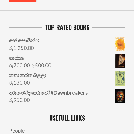
TOP RATED BOOKS
කේ පොයින්ට්
රු
1,250.00
ශාස්තෘ
Original
Current
රු
700.00
රු
500.00
price
price
කතා කරන බළලා
was:
is:
රු
130.00
රු700.00.
රු500.00.
අරු‍ණෝදාකරුවෝ #Dawnbreakers
රු
950.00
USEFULL LINKS
People