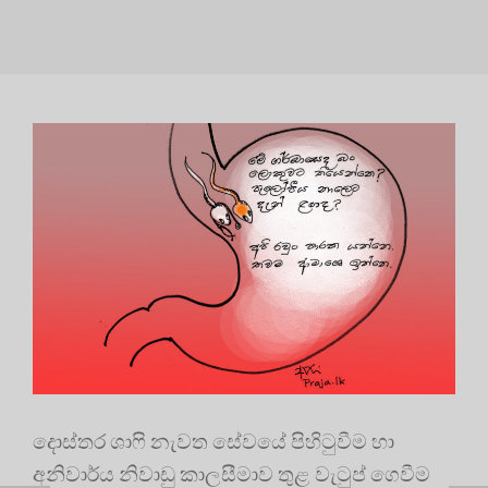
දොස්තර ශාෆි නැවත සේවයේ පිහිටුවීම හා
අනිවාර්ය නිවාඩු කාලසීමාව තුළ වැටුප් ගෙවීම