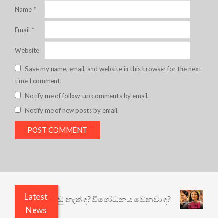
Name
*
Email
*
Website
Save my name, email, and website in this browser for the next
time I comment.
Notify me of follow-up comments by email.
Notify me of new posts by email.
Latest
යි ඇතුළෙයි කුඩු නැත් ද? විශෝධනය වෙනවා ද?
අභි
News