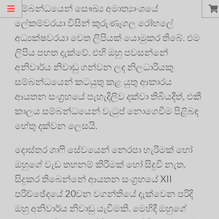
සම්බන්ධයෙන් සෞඛ්‍ය අමාත්‍යාංශයේ
ලේකම්වරයා විසින් කුරුණෑගල රෝහලේ
අධ්‍යක්ෂවරයා වෙත ලිපියක් යොමුකර තිබේ. එම
ලිපිය පහත දැක්වේ. එහි ඔහු පවසන්නේ
අනිවාර්ය නිවාඩු ගන්වන ලද නිලධාරියකු
සම්බන්ධයෙන් කටයුතු කළ යුතු ආකාරය
ආයතන සංග්‍රහයේ පැහැදිලිව දක්වා තිබියදීත්, එකී
කාලය සම්බන්ධයෙන් වැටුප් නොගෙවීම පිළිබඳ
හේතු දක්වන ලෙසයි.
දොස්තර ශාෆි සේවයෙන් නෙරපා හැරීමක් හෝ
ඔහුගේ වැඩ තහනම් කිරීමක් හෝ සිදුවී නැත.
සිදුකර තිබෙන්නේ ආයතන සංග්‍රහයේ XII
පරිච්ඡේදයේ 20වන වගන්තියේ දැක්වෙන පරිදි
ඔහු අනිවාර්ය නිවාඩු යැවීමකි. මෙහිදී ඔහුගේ