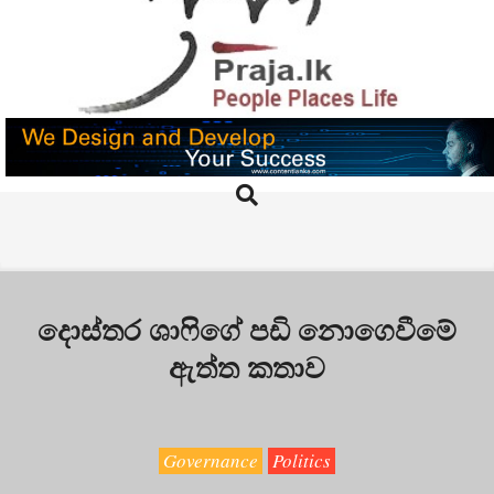
Skip
to
content
PRAJA.LK
Search
Primary
Navigation
Menu
දොස්තර ශාෆිගේ පඩි නොගෙවීමේ
ඇත්ත කතාව
Governance
Politics