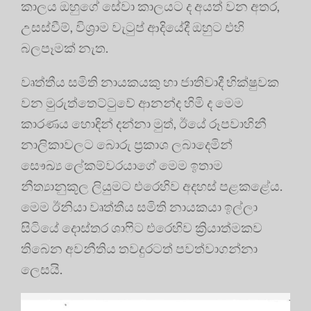
කාලය ඔහුගේ සේවා කාලයට ද අයත් වන අතර,
උසස්වීම්, විශ්‍රාම වැටුප් ආදියේදී ඔහුට එහි
බලපෑමක් නැත.
වෘත්තීය සමිති නායකයකු හා ජාතිවාදී භික්ෂුවක
වන මුරුත්තෙට්ටුවේ ආනන්ද හිමි ද මෙම
කාරණය හොඳින් දන්නා මුත්, ඊයේ රූපවාහිනී
නාලිකාවලට බොරු ප්‍රකාශ ලබාදෙමින්
සෞඛ්‍ය ලේකම්වරයාගේ මෙම ඉතාම
නීත්‍යානුකූල ලියුමට එරෙහිව අදහස් පළකළේය.
මෙම ඊනියා වෘත්තීය සමිති නායකයා ඉල්ලා
සිටියේ දොස්තර ශාෆිට එරෙහිව ක්‍රියාත්මකව
තිබෙන අවනීතිය තවදුරටත් පවත්වාගන්නා
ලෙසයි.