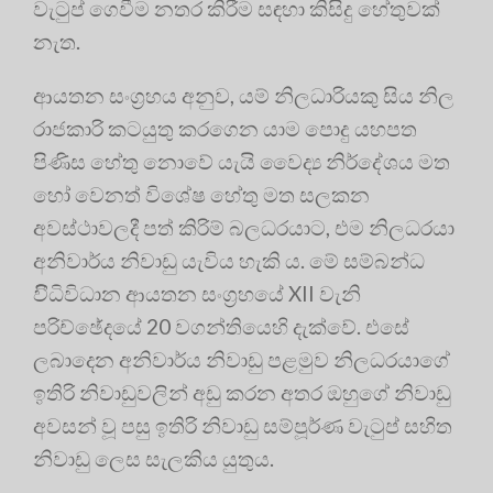
වැටුප් ගෙවීම නතර කිරීම සඳහා කිසිදු හේතුවක්
නැත.
ආයතන සංග්‍රහය අනුව, යම් නිලධාරියකු සිය නිල
රාජකාරි කටයුතු කරගෙන යාම පොදු යහපත
පිණිස හේතු නොවේ යැයි වෛද්‍ය නිර්දේශය මත
හෝ වෙනත් විශේෂ හේතු මත සලකන
අවස්ථාවලදී පත් කිරිම් බලධරයාට, එම නිලධරයා
අනිවාර්ය නිවාඩු යැවිය හැකි ය. මේ සම්බන්ධ
විිධිවිධාන ආයතන සංග්‍රහයේ XII වැනි
පරිච්ඡේදයේ 20 වගන්තියෙහි දැක්වේ. එසේ
ලබාදෙන අනිවාර්ය නිවාඩු පළමුව නිලධරයාගේ
ඉතිරි නිවාඩුවලින් අඩු කරන අතර ඔහුගේ නිවාඩු
අවසන් වූ පසු ඉතිරි නිවාඩු සම්පූර්ණ වැටුප් සහිත
නිවාඩු ලෙස සැලකිය යුතුය.