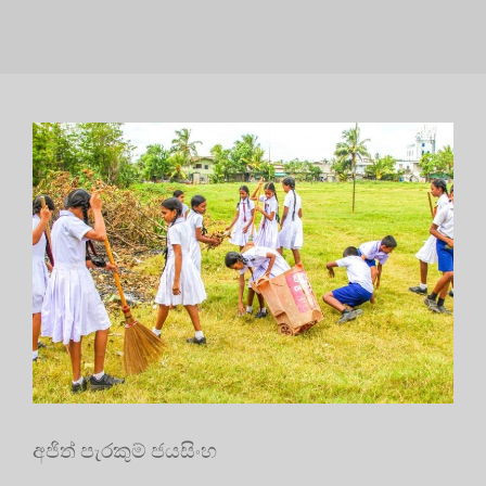
අජිත් පැරකුම් ජයසිංහ