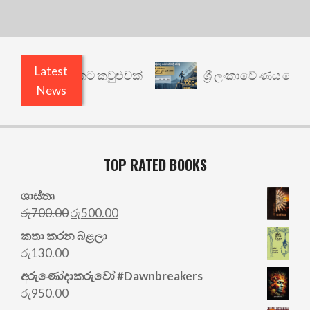
Latest
නත් යථාර්ථයකට කවුළුවක්
ශ්‍රී ලංකාවේ ණය ශ්‍රේණිග
News
TOP RATED BOOKS
ශාස්තෘ
Original
Current
රු
700.00
රු
500.00
price
price
කතා කරන බළලා
was:
is:
රු
130.00
රු700.00.
රු500.00.
අරු‍ණෝදාකරුවෝ #Dawnbreakers
රු
950.00