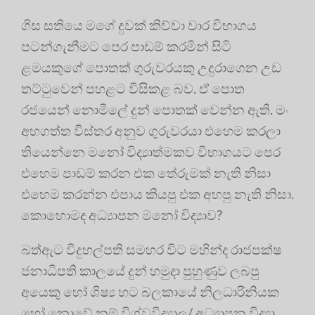
ගිස සතියෙ මගේ දුවක් කිව්වා වාර විභාගය
පටන්ගැනීමට පෙර පාඩම් කරමින් සිටි
ළමයකුගේ පොතක් ගුරුවරයකු උදුරාගෙන උඩ
තට්ටුවෙන් පහළට විසිකළ බව. ඒ පොත
රජයෙන් නොමිලේ දුන් පොතක් වෙන්න ඇති. මං
අහගත්ත විස්තර අනුව ගුරුවරයා එහෙම කරලා
තියෙන්නෙ මනෝ විද්‍යාත්මකව විභාගයට පෙර
එහෙම පාඩම් කරන එක තේරුමක් නැති නිසා
එහෙම කරන්න එපාය කියපු එක අහපු නැති නිසා.
කොහොමද අධ්‍යාපන මනෝ විද්‍යාව?
බත්ඇට විදුහල්පති සමහර විට මහින්ද රාජපක්ෂ
ජනාධිපති කාලයේ දුන් හමුදා පුහුණුව ලබපු
අයෙකු හෝ ශිෂ්‍ය භට බලකායේ නිලධාරිනියක
හෝ නොවේ නම් විශ්වවිද්‍යාල/ අධ්‍යාපන විද්‍යා