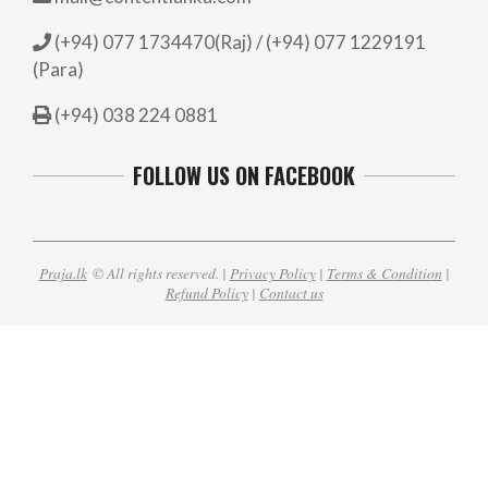
(+94) 077 1734470(Raj) / (+94) 077 1229191
(Para)
(+94) 038 224 0881
FOLLOW US ON FACEBOOK
Praja.lk
© All rights reserved. |
Privacy Policy
|
Terms & Condition
|
Refund Policy
|
Contact us