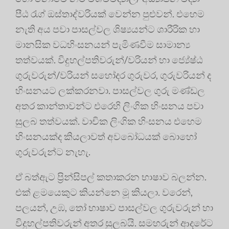
පීඨ රැග් ඔස්තාද්වරියක් වෙන්න පුළුවන්. එහෙම
නැති අය පවා පාසල්වල ශිෂ්‍යයන්ට ශාරීරික හා
මානසික වධහිංසනයන් පැමිණවීම සාමාන්‍ය
තත්වයක්. විදුහල්පතිවරුන්/වරියන් හා ජ්‍යේෂ්ඨ
ගුරුවරුන්/වරියන් සහෝදර ගුරුවර, ගුරුවරියන් ද
හිංසනයට ලක්කරනවා. පාසල්වල ගුරු මණ්ඩල
අතර කාන්තාවන්ට එරෙහි ලිංගික හිංසනය පවා
සුලබ තත්වයක්. වාචික ලිංගික හිංසනය එහෙම
හිංසනයක්ද කියලාවත් අවබෝධයක් බොහෝ
ගුරුවරුන්ට නැහැ.
ඒ බත්ඇට ප්‍රින්සිපල් කතාකරන භාෂාව බලන්න.
එක් ළමයෙකුට කියන්නෙ මූ කියලා. වරෙන්,
පලයන්, උඹ, තෝ භාෂාව පාසල්වල ගුරුවරුන් හා
විදුහල්පතිවරුන් අතර සුලබයි. සමහරුන් ආදරේට