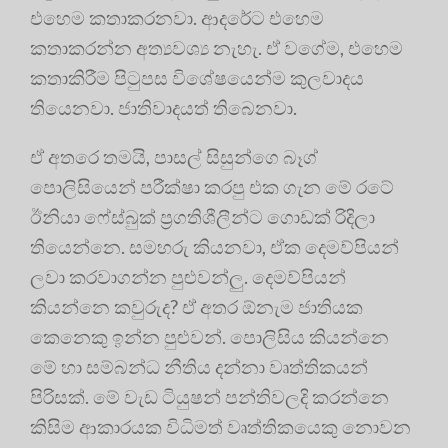
එහෙම කතාකරනවා. ආදරේට එහෙම
කතාකරන්න අත්‍යවශ්‍ය නැහැ. ඒ වගේම, එහෙම
කතාකිරීම පිටුපස විශේෂයෙන්ම කුලවාදය
තියෙනවා. ජාතිවාදයත් තිබෙනවා.
ඒ අතරෙ තමයි, පාසල් සිසුන්ගෙ බෑග්
පොලිසියෙන් පරීක්ෂා කරපු එක ගැන මේ රටේ
ඊනියා ෆේස්බුක් ප්‍රගතිශීලීන්ට ගොඩක් රිදිලා
තියෙන්නෙ. සමහරු කියනවා, ඒක දෙමව්පියන්
ලවා කරවාගන්න පුළුවන්ලු. දෙමව්පියන්
කියන්නෙ කවුරුද? ඒ අතර ඕනැම ජාතියක
කෙනෙකු ඉන්න පුළුවන්. පොලිසිය කියන්නෙ
මේ හා සම්බන්ධ නීතිය දන්නා වෘත්තිකයන්
පිරිසක්. මේ වැඩ ටියුෂන් පන්තිවලදි කරන්නෙ
කිසිම ආකාරයක විධිමත් වෘත්තිකයෙකු නොවන