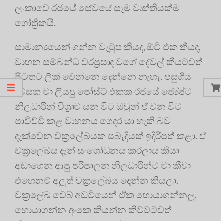
ලංකාවෙ රජයේ සේවයේ සෑම වෘත්තියක්ම
ගෝත්‍රිකයි.
සාමාන්‍යයෙන් ගන්න වැටුප කීයද, ඕටී එක කීයද,
වාහන සම්බන්ධ වරප්‍රසාද වගේ දේවල් කීයටවත්
පිටතට ලීක් වෙන්නෙ දෙන්නෙ නැහැ. පසුගිය
දවසක මා ලියපු පෝස්ට් එකක රජයේ ජ්‍යේෂ්ට
නිලධාරීන් විශ්‍රාම යන විට ඔවුන් ඒ වන විට
පාවිච්චි කළ වාහනය ගෙදර යා හැකි බව
දැක්වෙන චක්‍රලේඛයක සබැඳියක් ඉදිරිපත් කළා. ඒ
චක්‍රලේඛය දැන් සංශෝධනය කරලාය කියා
අඬාගෙන ආපු පරිපාලන නිලධාරීන්ට මා කීවා
එහෙනම් අලුත් චක්‍රලේඛය දෙන්න කියලා.
චක්‍රලේඛ වෙබ් අඩවියෙන් ඒක හොයාගන්නලු.
හොයාගන්න අංකෙ කියන්න කිව්වටවත්