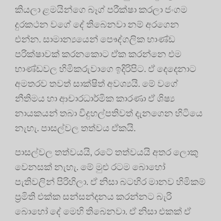
කියලා ළමයින්ගෙ බෑග් පරීක්ෂා කරලා ජංගම
දුරකථන වගේ දේ තිබෙනවා නම් අරගෙන
එන්න. සාමාන්‍යයෙන් පෞද්ගලික භාණ්ඩ
පරික්ෂාවක් කරනකොට ඒක කරන්නෙ එම
භාණ්ඩවල හිමිකරුවාගෙ ඉදිරිපිට. ඒ දෙදෙනාට
අමතරව තවත් සාක්ෂිත් අවශ්‍යයි. මේ වගේ
නීතිමය හා ආචාරධාර්මික කාරණා ඒ ශිෂ්‍ය
නායකයන් තබා විදුහල්පතිවත් දැනගෙන හිටියෙ
නැහැ. පාසල්වල තත්වය ඒකයි.
පාසල්වල තත්වයයි, රටේ තත්වයයි අතර ලොකු
වෙනසක් නැහැ. මේ මුළු රටම බොහෝ
පැතිවලින් පිරිහිලා. ඒ නිසා බටහිර මානව හිමිකම්
ප්‍රමිති එක්ක සන්සන්දනය කරන්නට බැරි
බොහෝ දේ මෙහි තිබෙනවා. ඒ නිසා එකක් ඒ