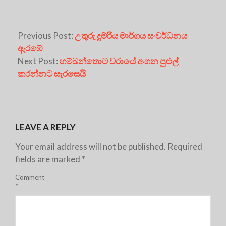
Previous Post:
උතුරු දුම්රිය මාර්ගය සංවර්ධනය
ඇරඹේ
Next Post:
හම්බන්තොට වරායේ අංගන පුළුල්
කරන්නට සැරසෙයි
LEAVE A REPLY
Your email address will not be published.
Required
fields are marked
*
Comment
*