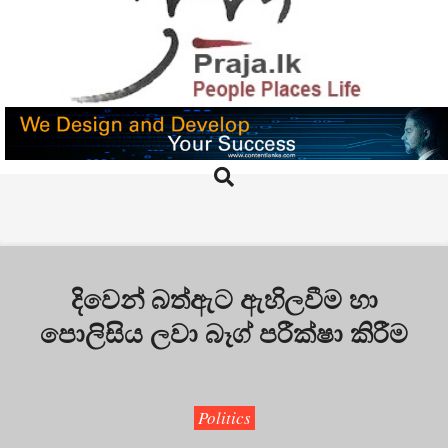
Skip
to
content
PRAJA.LK
Search
Primary
Navigation
Menu
දිවෙන් බත්ඇට ඇහිලවීම හා
පොලිසිය ලවා බෑග් පරීක්ෂා කිරීම
Politics