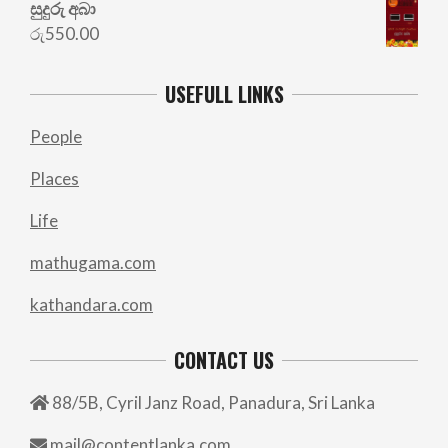
සුදුරු අබා
රු
550.00
USEFULL LINKS
People
Places
Life
mathugama.com
kathandara.com
CONTACT US
88/5B, Cyril Janz Road, Panadura, Sri Lanka
mail@contentlanka.com