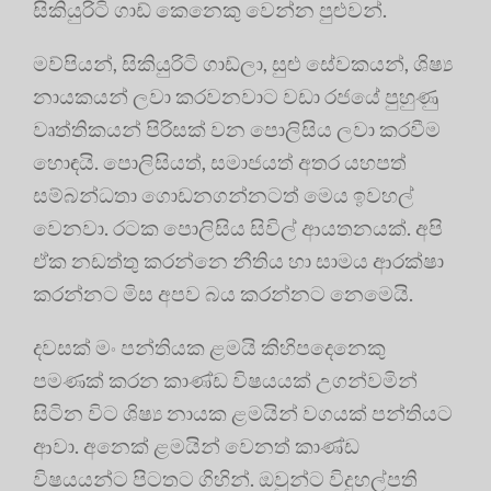
සිකියුරිටි ගාඩ් කෙනෙකු වෙන්න පුළුවන්.
මව්පියන්, සිකියුරිටි ගාඩ්ලා, සුළු සේවකයන්, ශිෂ්‍ය
නායකයන් ලවා කරවනවාට වඩා රජයේ පුහුණු
වෘත්තිකයන් පිරිසක් වන පොලිසිය ලවා කරවීම
හොඳයි. පොලිසියත්, සමාජයත් අතර යහපත්
සම්බන්ධතා ගොඩනගන්නටත් මෙය ඉවහල්
වෙනවා. රටක පොලිසිය සිවිල් ආයතනයක්. අපි
ඒක නඩත්තු කරන්නෙ නීතිය හා සාමය ආරක්ෂා
කරන්නට මිස අපව බය කරන්නට නෙමෙයි.
දවසක් මං පන්තියක ළමයි කිහිපදෙනෙකු
පමණක් කරන කාණ්ඩ විෂයයක් උගන්වමින්
සිටින විට ශිෂ්‍ය නායක ළමයින් වගයක් පන්තියට
ආවා. අනෙක් ළමයින් වෙනත් කාණ්ඩ
විෂයයන්ට පිටතට ගිහින්. ඔවුන්ට විදුහල්පති