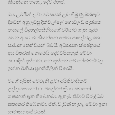
කියන්නෙ නැහැ. දේව රහස්.
ඔය ළමයින් ලවා මේසයක් උඩ තිබුණු බත්ඇට
දිවෙන් අහුලවපු දික්වැල්ලේ ගොඩඋඩ පැත්තෙ
පාසලේ විදුහල්පතිනියගේ චර්යාව ගැන පුදුම
වෙන අයට මං කියන්නෙ මේවා පාසල්වල ඉතා
සාමාන්‍ය තත්වයන් බවයි. අධ්‍යාපන ක්ෂේත්‍රයේ
අය විතරක් නෙමෙයි දෙමව්පියනුත් මේවා
හොාඳින් දන්නවා. නොදන්නෙ මේ ෆේස්බුක්වල
ඉන්න ඊනියා ප්‍රගතිශීලීන් විතරයි.
මගේ දෑසින් මෙවැනි ළමා අයිතිවාසිකම්
උල්ලංඝනයන් හා ම්ලේච්ඡ ක්‍රියා බොහෝ
ගණනක් දැක තිබෙනවා. ඇතැම් ඒවාට විරුද්ධව
කතාකර තිබෙනවා. ඒත්, වැඩක් නැහැ. මේවා ඉතා
සාමාන්‍ය තත්වයන්.