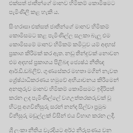
එක්සත් ජාතීන්ගේ මානව හිමිකම් කොමිෂමට
පැමිණිලි කළ හැකි ය.
සිංහරාසා එක්සත් ජාතීන්ගේ මානව හිමිකම්
කොමිසමට කළ පැමිණිල්ල සලකා බැලූ එම
කොමිසමේ මානව හිමිකම් කමිටුව යම් අදහස්
ප්‍රකාශ කිරීමක් කර ඇත. නඩු තීන්දුවක් නොවන
එම අදහස් ප්‍රකාශය පිළිබඳ ජ්‍යෙෂ්ඨ නීතිඥ
ආර්.ඩී.ඩබ්ලිව්. ගුණසේකර මහතා මගින් නැවත
ශ්‍රේෂ්ඨාධිකරණය හමුවේ අභියාචනය කිරීමෙන්
අනතුරුව මානව හිමිකම් කොමිසමට ඉදිරිපත්
කරන ලද පැමිණිල්ලේ වගඋත්තරකරුවක් වූ
හිටපු අගවිනිසුරු සරන් නන්ද සිල්වා ප්‍රමුඛ
විනිසුරු මඬුල්ලක් විසින් එය විභාග කරන ලදී.
ශ්‍රී ලංකා නීතිය වැරදියට අර්ථ නිරූපණය වන