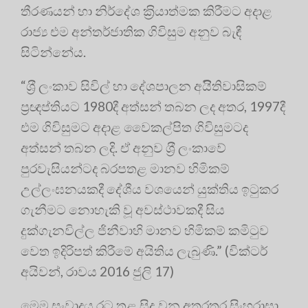
තීරණයන් හා නිර්දේශ ක‍්‍රියාත්මක කිරීමට අදාළ
රාජ්‍ය එම අන්තර්ජාතික ගිවිසුම අනුව බැඳී
සිටින්නේය.
“ශ‍්‍රී ලංකාව සිවිල් හා දේශපාලන අයිිතිවාසිකම්
ප‍්‍රඥප්තියට 1980දී අත්සන් තබන ලද අතර, 1997දී
එම ගිවිසුමට අදාළ වෛකල්පිත ගිවිසුමටද
අත්සන් තබන ලදි. ඒ අනුව ශ‍්‍රී ලංකාවේ
පුරවැසියන්ටද බරපතළ මානව හිමිකම්
උල්ලංඝනයකදී දේශීය වශයෙන් යුක්තිය ඉටුකර
ගැනීමට නොහැකි වූ අවස්ථාවකදී සිය
දුක්ගැනවිල්ල ජිනීවාහි මානව හිමිකම් කමිටුව
වෙත ඉදිරිපත් කිරීමේ අයිතිය ලැබුණි.” (වික්ටර්
අයිවන්, රාවය 2016 ජුලි 17)
මෙම සංවාදය රට තුළ සිදු වන අතරතුර සිංහරාසා