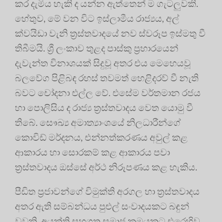
කර දැමිය හැකි ද යන්න ඇත්තෙන් ම ගැටලුවකි.
හේතුව, මේ වන විට ඉස්ලාමීය රාජ්‍යය, අල්
ක්වයිඩා වැනි ත්‍රස්තවාදයේ නව ස්වරූප ඉස්මතු වී
තිබීමයි. ශ්‍රී ලංකාව තුළද පාස්කු ප්‍රහාරයෙන්
දැවැන්ත විනාශයක් සිදුවූ අතර එය මෙහෙයවූ
බලවේග පිළිබඳ රහස් තවමත් හෙළිදරව් වී නැති
බවට චෝදනා එල්ල වේ. එසේම වර්තමාන රජය
හා පොලිසිය ද රාජ්‍ය ත්‍රස්තවාදය වෙත යොමු වී
තිබේ. සෞඛ්‍ය අමාත්‍යාංශයේ නිලධාරීන්ගේ
කොවිඩ් මර්දනය, එන්නත්කරණය අවුල් කළ
ආකාරය හා සොරකම් කළ ආකාරය පවා
ත්‍රස්තවාදය ඔස්සේ අර්ථ නිරූපණය කළ හැකිය.
පීඩිත ප්‍රජාවන්ගේ විමුක්ති අරගල හා ත්‍ර‍ස්තවාදය
අතර ඇති සම්බන්ධය පුළුල් සංවාදයකට බඳුන්
වූවකි. අයුක්ති සහගත සමාජ ක්‍රමයකට එරෙහිව