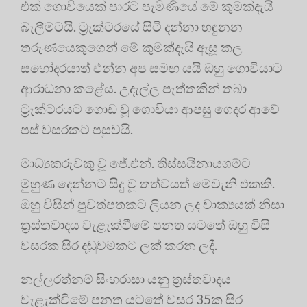
එක් ගොවියෙක් පාරට පැමිණියේ මේ කුමක්දැයි
බැලීමටයි. ට්‍රැක්ටරයේ සිටි දන්නා හඳුනන
තරුණයෙකුගෙන් මේ කුමක්දැයි ඇසූ කල
සහෝදරයාත් එන්න අප සමඟ යයි ඔහු ගොවියාට
ආරාධනා කළේය. උදැල්ල පැත්තකින් තබා
ට්‍රැක්ටරයට ගොඩ වූ ගොවියා ආපසු ගෙදර ආවේ
පස් වසරකට පසුවයි.
මාධ්‍යකරුවකු වූ ජේ.එන්. තිස්සයිනායගම්ට
මුහුණ දෙන්නට සිදු වූ තත්වයත් මෙවැනි එකකි.
ඔහු විසින් පුවත්පතකට ලියන ලද වාක්‍යයක් නිසා
ත්‍රස්තවාදය වැළැක්වීමේ පනත යටතේ ඔහු විසි
වසරක සිර දඬුවමකට ලක් කරන ලදී.
නල්ලරත්නම් සිංහරාසා යනු ත්‍රස්තවාදය
වැළැක්වීමේ පනත යටතේ වසර 35ක සිර