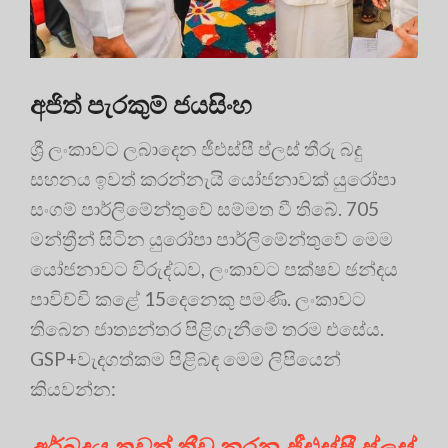
අජිත් පැරකුම් ජයසිංහ
ශ්‍රී ලංකාවට ලබාදෙන ජීඑස්පී ප්ලස් තීරු බදු
සහනය ඉවත් කරන්නැයි යෝජනාවක් යුරෝපා
සංගම් පාර්ලිමේන්තුවේ සම්මත වී තිබේ. 705
මන්ත්‍රීන් සිටින යුරෝපා පාර්ලිමේන්තුවේ මෙම
යෝජනාවට විරුද්ධව, ලංකාවට පක්ෂව ඡන්දය
පාවිච්චි කළේ 15දෙනෙකු පමණි. ලංකාවට
තිබෙන ජාත්‍යන්තර පිළිගැනීමේ තරම එසේය.
GSP+වැදගත්කම පිළිබඳ මෙම ලිපියෙන්
කියවන්න:
අර්බුදය තවත් තීව්‍ර කරන ජීඑස්පී ප්ලස්