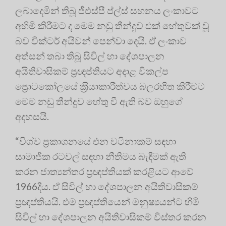
ලබාදෙමින් තිබූ ජීඑස්පී ප්ල්ස් සහනය ලංකාවට
අහිමි කිරීමට ද මෙම නඩු තීන්දුව එක් හේතුවක් වූ
බව වික්ටර් අයිවන් පෙන්වා දෙයි. ඒ ලංකාව
අත්සන් තබා තිබූ සිවිල් හා දේශපාලන
අයිතිවාසිකම් ප‍්‍රඥප්තියට අදාළ විකල්ප
ප්‍රොටකෝලයේ ක‍්‍රියාකාරීත්වය බලරහිත කිරීමට
මෙම නඩු තීන්දුව හේතු වී ඇති බව ඔහුගේ
අදහසයි.
“විශ්ව ප‍්‍රකාශනයේ එන වටිනාකම් සඳහා
සාමාජික රටවල් සඳහා නීතිමය බැඳීමක් ඇති
කරන ජාත්‍යන්තර ප‍්‍රඥප්තියක් කරළියට ආවේ
1966දීය. ඒ සිවිල් හා දේශපාලන අයිතිවාසිකම්
ප‍්‍රඥප්තියයි. එම ප‍්‍රඥප්තියෙන් මනුෂ්‍යයන්ට හිමි
සිවිල් හා දේශපාලන අයිතිවාසිකම් විස්තර කරන