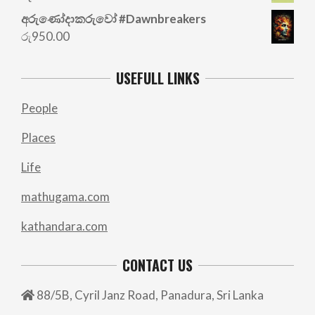
රු700.00.
රු500.00.
අරු‍ණෝදාකරුවෝ #Dawnbreakers
රු
950.00
USEFULL LINKS
People
Places
Life
mathugama.com
kathandara.com
CONTACT US
88/5B, Cyril Janz Road, Panadura, Sri Lanka