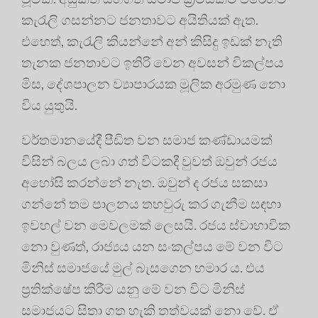
කැරැලි ගසන්නට ජනතාවට අයිතියක් ඇත.
එහෙත්, කැරැලි කියන්නේ අන් කිසිදු ඉඩක් නැති
තැනක ජනතාවට ඉතිරි වෙන අවසන් විකල්පය
මිස, දේශපාලන ව්‍යාපාරයක මූලික අරමුණ නො
විය යුතුයි.
වර්තමාන‍යේදී පීඩිත වන සමාජ කණ්ඩායමක්
විසින් බලය ලබා ගත් විටකදී වුවත් ඔවුන් රජය
අහෝසි කරන්නේ නැත. ඔවුන් ද රජය සකසා
ගන්නේ තම පාලනය තහවුරු කර ගැනීම සඳහා
ඉවහල් වන මෙවලමක් ලෙසයි. රජය ස්වාභාවික
නො වුණත්, රාජ්‍යය යන සංකල්පය මේ වන විට
මිනිස් සමාජයේ මුල් බැසගෙන හමාර ය. එය
ප්‍රතික්ෂේප කිරීම යනු මේ වන විට මිනිස්
සමාජයට සිතා ගත හැකි තත්වයක් නො වේ. ඒ