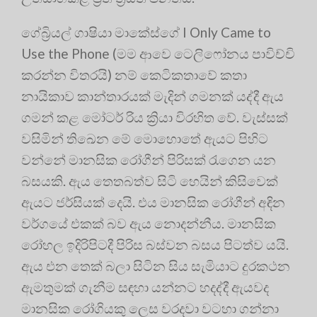
ගේබ්‍රියල් ගාෂියා මාකේස්ගේ I Only Came to
Use the Phone (මම ආවෙ ටෙලිෆෝනය පාවිච්චි
කරන්න විතරයි) නම් කෙටිකතාවේ කතා
නායිකාව කාන්තාරයක් මැදින් ගමනක් යද්දී ඇය
ගමන් කළ මෝටර් රිය ක්‍රියා විරහිත වේ. වැස්සක්
වසිමින් තිඛෙන මේ මොහොතේ ඇයට පිහිට
වන්නේ මානසික රෝගීන් පිරිසක් රැගෙන යන
බසයකි. ඇය තෙතබත්ව සිටි හෙයින් කිසිවෙක්
ඇයට ජර්සියක් දෙයි. එය මානසික රෝගීන් අඳින
වර්ගයේ එකක් බව ඇය නොදන්නීය. මානසික
රෝහල ඉදිරිපිටදී පිරිස බස්වන බසය පිටත්ව යයි.
ඇය එන තෙක් බලා සිටින සිය සැමියාට දුරකථන
ඇමතුමක් ගැනීම සඳහා යන්නට හදද්දී ඇයවද
මානසික රෝගියකු ලෙස වරදවා වටහා ගන්නා