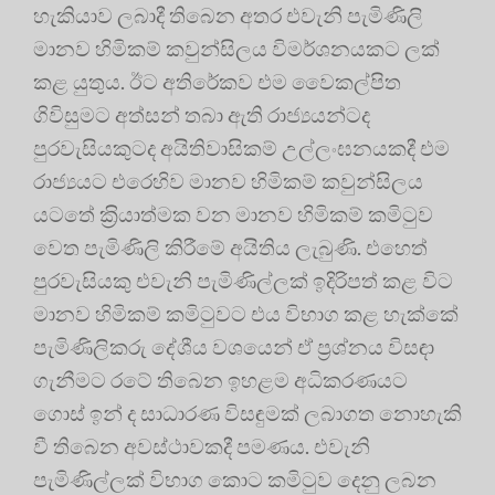
හැකියාව ලබාදී තිබෙන අතර එවැනි පැමිණිලි
මානව හිමිකම් කවුන්සිලය විමර්ශනයකට ලක්
කළ යුතුය. ඊට අතිරේකව එම වෛකල්පිත
ගිවිසුමට අත්සන් තබා ඇති රාජ්‍යයන්ටද
පුරවැසියකුටද අයිතිවාසිකම් උල්ලංඝනයකදී එම
රාජ්‍යයට එරෙහිව මානව හිමිකම් කවුන්සිලය
යටතේ ක‍්‍රියාත්මක වන මානව හිමිකම් කමිටුව
වෙත පැමිණිලි කිරීමේ අයිතිය ලැබුණි. එහෙත්
පුරවැසියකු එවැනි පැමිණිල්ලක් ඉදිරිපත් කළ විට
මානව හිමිකම් කමිටුවට එය විභාග කළ හැක්කේ
පැමිණිලිකරු දේශීය වශයෙන් ඒ ප‍්‍රශ්නය විසඳා
ගැනීමට රටේ තිබෙන ඉහළම අධිකරණයට
ගොස් ඉන් ද සාධාරණ විසඳුමක් ලබාගත නොහැකි
වී තිබෙන අවස්ථාවකදී පමණය. එවැනි
පැමිණිල්ලක් විභාග කොට කමිටුව දෙනු ලබන