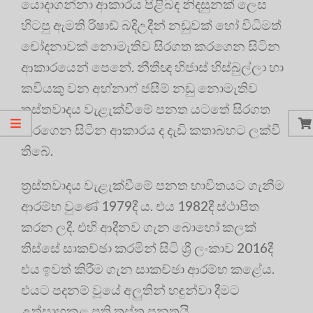
යොදාගන්නා ආකාරය පිළිබඳ නිදසුනක් ලෙස
හිටපු ඇමති රිෂාඩ් බදිඋදීන් නඩුවක් හෝ විධිමත්
චෝදනාවක් නොමැතිව සිරගත කරගෙන සිටින
ආකාරයෙන් පෙනේ. නීතීඥ හිජාස් හිස්බුල්ලා හා
කවියකු වන අහ්නාෆ් ජසීම් නඩු නොමැතිව
ත්‍රස්තවාදය වැළැක්වීමේ පනත යටතේ සිරගත
කරගෙන සිටින ආකාරය ද දැඩි කතාබහට ලක්වී
තිබේ.
ත්‍ර‍ස්තවාදය වැළැක්වීමේ පනත භාවිතයට ගැනීම
ආරම්භ වුණේ 1979දී ය. එය 1982දී ස්ථාපිත
කරන ලදී. එහි ආදීනව ගැන බොහෝ කලක්
තිස්සේ සාකච්ඡා කරමින් සිටි ශ්‍රී ලංකාව 2016දී
එය ඉවත් කිරීම ගැන සාකච්ඡා ආරම්භ කළේය.
එයට පදනම් වූයේ අලුතින් හඳුන්වා දීමට
උත්සාහකළ ප්‍රති ත්‍රස්ත පනතයි.