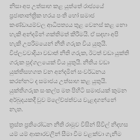
නිසා අප උත්සාහ කළ යුත්තේ රාජ්‍යයේ
ප්‍රජාතාන්ත්‍රික හරය පංති හෝ සමාජ
කණ්ඩායම්වල ආධිපත්‍යය තුළ වෙනස් කළ නො
හැකි අන්දමින් ශක්තිමත් කිරීමයි. ඒ සඳහා අපි
හැකි උපරිමයෙන් නීති ගරුක විය යුතුයි.
විප්ලවවාදියා වඩාත් නීති ගරුක, ඊටත් වඩා යුක්ති
ගරුක පුද්ගලයෙක් විය යුතුයි. නීතිය වඩා
යුක්තිසහගත වන අන්දමින් සංවර්ධනය
කරන්නට ද සමාජය උත්සාහ කළ යුතුයි.
යුක්තිගරුක සංකල්ප මත පිහිටි සමාජයක් කුමන
අර්බුදයකදී වුව ම්ලේච්ඡත්වය වැළඳගන්නේ
නැත.
ත්‍ර‍ස්ත ප්‍ර‍තිරෝධන නීති රාමුව විසින් සිවිල් නිදහස
යම් යම් ආකාරවලින් සීමා වීම වළක්වා ගැනීම