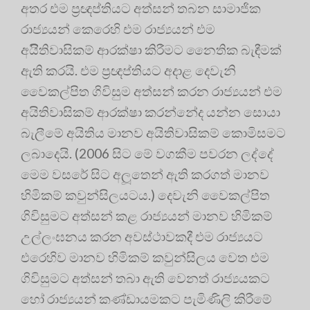
අතර එම ප‍්‍රඥප්තියට අත්සන් තබන සාමාජික
රාජ්‍යයන් කෙරෙහි එම රාජ්‍යයන් එම
අයිිතිවාසිකම් ආරක්ෂා කිරීමට නෛතික බැඳීමක්
ඇති කරයි. එම ප‍්‍රඥප්තියට අදාළ දෙවැනි
වෛකල්පිත ගිවිසුම අත්සන් කරන රාජ්‍යයන් එම
අයිතිවාසිකම් ආරක්ෂා කරන්නේද යන්න සොයා
බැලීමේ අයිතිය මානව අයිතිවාසිකම් කොමිසමට
ලබාදෙයි. (2006 සිට මේ වගකීම පවරන ලද්දේ
මෙම වසරේ සිට අලූතෙන් ඇති කරගත් මානව
හිමිකම් කවුන්සිලයටය.) දෙවැනි වෛකල්පිත
ගිවිසුමට අත්සන් කළ රාජ්‍යයන් මානව හිමිකම්
උල්ලංඝනය කරන අවස්ථාවකදී එම රාජ්‍යයට
එරෙහිව මානව හිමිකම් කවුන්සිලය වෙත එම
ගිවිසුමට අත්සන් තබා ඇති වෙනත් රාජ්‍යයකට
හෝ රාජ්‍යයන් කණ්ඩායමකට පැමිණිලි කිරීමේ