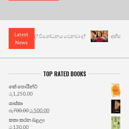
Latest
 කුඩු නැත් ද? විශෝධනය වෙනවා ද?
අභිසාරී: වෙනත්
News
TOP RATED BOOKS
කේ පොයින්ට්
රු
1,250.00
ශාස්තෘ
Original
Current
රු
700.00
රු
500.00
price
price
කතා කරන බළලා
was:
is:
රු
130.00