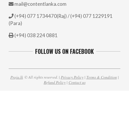
mail@contentlanka.com
(+94) 077 1734470(Raj) / (+94) 077 1229191
(Para)
(+94) 038 224 0881
FOLLOW US ON FACEBOOK
Praja.lk
© All rights reserved. |
Privacy Policy
|
Terms & Condition
|
Refund Policy
|
Contact us