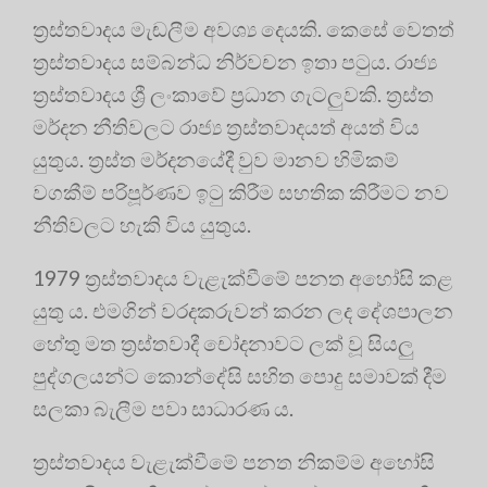
ත්‍රස්‌තවාදය මැඬලීම අවශ්‍ය දෙයකි. කෙසේ වෙතත්
ත්‍රස්තවාදය සම්බන්ධ නිර්වචන ඉතා පටුය. රාජ්‍ය
ත්‍රස්තවාදය ශ්‍රී ලංකාවේ ප්‍රධාන ගැටලුවකි. ත්‍රස්ත
මර්දන නීතිවලට රාජ්‍ය ත්‍රස්තවාදයත් අයත් විය
යුතුය. ත්‍රස්ත මර්දනයේදී වුව මානව හිමිකම්
වගකීම් පරිපූර්ණව ඉටු කිරීම සහතික කිරීමට නව
නීතිවලට හැකි විය යුතුය.
1979 ත්‍රස්තවාදය වැළැක්වීමේ පනත අහෝසි කළ
යුතු ය. එමගින් වරදකරුවන් කරන ලද දේශපාලන
හේතු මත ත්‍රස්තවාදී චෝදනාවට ලක් වූ සියලු
පුද්ගලයන්ට කොන්දේසි සහිත පොදු සමාවක් දීම
සලකා බැලීම පවා සාධාරණ ය.
ත්‍රස්තවාදය වැළැක්වීමේ පනත නිකම්ම අහෝසි