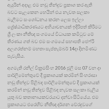
අයුරින් අදාළ එම නඩු තීන්දුව ප්‍රකාශ කර ඇති
බවට සැලකෙන හෙයින් එය නැවත සලකා
බැලීමට සංශෝධනය කරන ලෙස ඉල්ලා
ශ්‍රේෂ්ඨාධිකරණයට අභියාචනයක් ඉදිරිපත් කිරීමට
ශ්‍රී ලංකා නීතිඥ සංගමයේ විධායක කමිටුව මේ
තීරණය ගත් බව එම සංගමයේ සභාපති ජෙෆ්රි
අලගරත්නම් මහතා සැප්තැම්බර් 14දා දිනමිණට
පැවැසීය.
අගමැති රනිල් වික්‍රමසිංහ 2016 ජුලි මස 07 වන දා
පාර්ලිමේන්තුවේ දී ප්‍රකාශයක් කරමින් සිංහරාසා
නඩු තීන්දුව පිළිබඳ පාර්ලිමේන්තුවේ දී ප්‍රකාශයක්
කරමින් නඩු තීන්දුව පිළිබඳ නැවත සලකා බැලිය
යුතු බව කතානායකවරයාට දන්වා සිටියේය. එම
ප්‍රකාශයට එරෙහිව නීතිඥ දර්ශන වේරදුවගේ