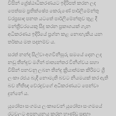
විසින් ශ්‍රේෂ්ඨාධිකරණයට ඉදිරිපත් කරන ලද
පෙත්සම ප්‍රතික්ෂේප කෙරුණේ පාර්ලිමේන්තු
වරප්‍රසාද පනත යටතේ පාර්ලිමේන්තුව තුළ දී
මන්ත්‍රීවරයෙකු සිදු කරන ප්‍රකාශයක් ගැන
අධිකරණය ඉදිරියේ ප්‍රශ්න කළ නොහැකිය යන
තර්කය මත පදනම්ව ය.
සරත් නන්ද සිල්වා අගවිනිසුරු සමයේ දෙන ලද
නඩු තීන්දුව මගින් ජාත්‍යන්තර විනිශ්චය සභා
විසින් පනවනු ලබන තීන්දු ක්‍රියාත්මක කිරීමට ශ්‍රී
ලංකා රජය බැඳී නොමැති බවට නියමයක් කර ඇති
බව නීතිඥ වේරදූවගේ අධිකරණයට පෙන්වා
දුන්නේ ය.
යුරෝපා සංගමය ලංකාවෙන් යුරෝපා සංගමයේ
රටවලට අපනයනය කරන භාණ්ඩ සඳහා