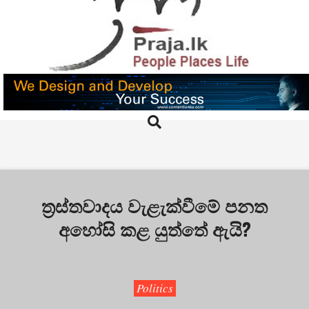
Skip
to
content
PRAJA.LK
Search
Primary
Navigation
Menu
ත්‍ර‍ස්තවාදය වැළැක්වීමේ පනත
අහෝසි කළ යුත්තේ ඇයි?
Politics