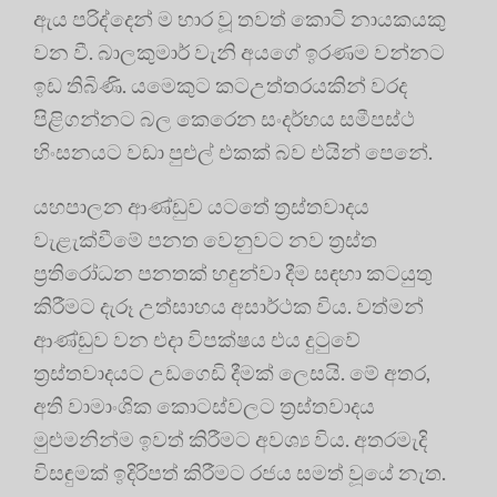
ඇය පරිද්දෙන් ම භාර වූ තවත් කොටි නායකයකු
වන වී. බාලකුමාර් වැනි අයගේ ඉරණම වන්නට
ඉඩ තිබිණි. යමෙකුට කටඋත්තරයකින් වරද
පිළිගන්නට බල කෙරෙන සංදර්භය සමීපස්ථ
හිංසනයට වඩා පුළුල් එකක් බව එයින් පෙනේ.
යහපාලන ආණ්ඩුව යටතේ ත්‍රස්තවාදය
වැළැක්වීමේ පනත වෙනුවට නව ත්‍රස්ත
ප්‍රතිරෝධන පනතක් හඳුන්වා දීම සඳහා කටයුතු
කිරීමට දැරූ උත්සාහය අසාර්ථක විය. වත්මන්
ආණ්ඩුව වන එදා විපක්ෂය එය දුටුවේ
ත්‍රස්තවාදයට උඩගෙඩි දීමක් ලෙසයි. මේ අතර,
අති වාමාංශික කොටස්වලට ත්‍රස්තවාදය
මුළුමනින්ම ඉවත් කිරීමට අවශ්‍ය විය. අතරමැදි
විසඳුමක් ඉදිරිපත් කිරීමට රජය සමත් වූයේ නැත.