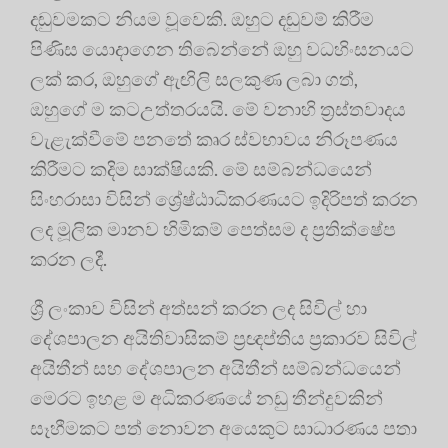
දඬුවමකට නියම වූවෙකි. ඔහුට දඬුවම් කිරීම
පිණිස යොදාගෙන තිබෙන්නේ ඔහු වධහිංසනයට
ලක් කර, ඔහුගේ ඇඟිලි සලකුණ ලබා ගත්,
ඔහුගේ ම කටඋත්තරයයි. මේ වනාහි ත්‍රස්තවාදය
වැළැක්වීමේ පනතේ කෘර ස්වභාවය නිරූපණය
කිරීමට කදිම සාක්ෂියකි. මේ සම්බන්ධයෙන්
සිංහරාසා විසින් ශ්‍රේෂ්ඨාධිකරණයට ඉදිරිපත් කරන
ලද මූලික මානව හිමිකම් පෙත්සම ද ප්‍රතික්ෂේප
කරන ලදී.
ශ්‍රී ලංකාව විසින් අත්සන් කරන ලද සිවිල් හා
දේශපාලන අයිතිවාසිකම් ප‍්‍රඥප්තිය ප්‍රකාරව සිවිල්
අයිතීන් සහ දේශපාලන අයිතීන් සම්බන්ධයෙන්
මෙරට ඉහළ ම අධිකරණයේ නඩු තීන්දුවකින්
සෑහීමකට පත් නොවන අයෙකුට සාධාරණය පතා