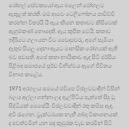
රෝහල් සේවකයෝ ඇය බලෙන් රෝහලට
ඇතුළත් කරති. මම ආවෙ ටෙලිෆෝනය පාවිච්චි
කරන්න විතරයි යි ඇය කියන කතාවට කිසිවෙක්
ඇහුම්කණ් නොදෙති. ඇය කුපිත වෙයි. කතාව
ඉදිරියට ගලා යන විට වෛද්‍යවරු, අගේ සැමියා
ඇතුළු සියලු දෙනා ඇයට මානසික රෝගයක් ඇති
බව පවසති. අපේ කතා නායිකාව ඇඳ සිටි ජර්සිය
පිළිබඳ සමාජයේ පූර්ව විනිශ්චය ඇගේ ජීවිතය
විනාශ කළේය.
1971 අරගලය සමයේ ජවිපෙ විප්ලවවාදීන් විසින්
බලය අල්ලා ගන්නා ලද ඇල්පිටිය පැත්තේ සිදු වූ
සිද්ධියක් මෙසේයි. විප්ලවවාදීන් රතු කමිස ඇඳ,
අවි රැගෙන, ට්‍රැක්ටරයක නැඟී ශබ්ද විකාශනයක්
ද පවත්වමින් යන සඳ කුඹුරක වැඩ කරමින් සිටි