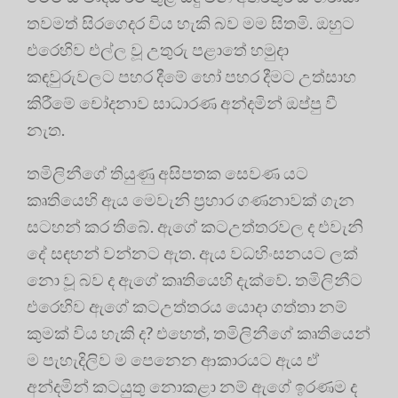
තවමත් සිරගෙදර විය හැකි බව මම සිතමි. ඔහුට
එරෙහිව එල්ල වූ උතුරු පළාතේ හමුදා
කඳවුරුවලට පහර දීමේ හෝ පහර දීමට උත්සාහ
කිරීමේ චෝදනාව සාධාරණ අන්දමින් ඔප්පු වී
නැත.
තමිලිනීගේ තියුණු අසිපතක සෙවණ යට
කෘතියෙහි ඇය මෙවැනි ප්‍රහාර ගණනාවක් ගැන
සටහන් කර තිබේ. ඇගේ කටඋත්තරවල ද එවැනි
දේ සඳහන් වන්නට ඇත. ඇය වධහිංසනයට ලක්
නො වූ බව ද ඇගේ කෘතියෙහි දැක්වේ. තමිලිනීට
එරෙහිව ඇගේ කටඋත්තරය යොදා ගත්තා නම්
කුමක් විය හැකි ද? එහෙත්, තමිලිනීගේ කෘතියෙන්
ම පැහැදිලිව ම පෙනෙන ආකාරයට ඇය ඒ
අන්දමින් කටයුතු නොකළා නම් ඇගේ ඉරණම ද