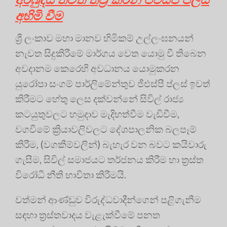
අහිමි වීම
ශ්‍රී ලංකාව මහා මානව හිමිකම් උල්ලංඝනයන්
නැවත සිදුකිරීමේ මාර්ගය වෙත යොමු වී තිබෙන
අවදානම කෙරෙහි අවධානය යොමුකරන
යුරෝපා සංගම් පාර්ලිමේන්තුව ජීඑස්පී ප්ලස් ඉවත්
කිරීමට හේතු ලෙස දක්වන්නේ සිවිල් රාජ්‍ය
කටයුතුවලට හමුදාව මැදිහත්වීම වැඩිවීම,
වගවීමේ ක්‍රියාවලිවලට දේශපාලනික බලපෑම්
කිරීම, (වගකීම්වලින්) බැහැර වන බවට කයිවාරු
ගැසීම, සිවිල් සමාජයට තර්ජනය කිරීම හා ත්‍රස්ත
විරෝධී නීති භාවිතා කිරීමයි.
වත්මන් ආණ්ඩුව විරුද්ධවාදීන්ගෙන් පළිගැනීම
සඳහා ත්‍රස්තවාදය වැළැක්වීමේ පනත