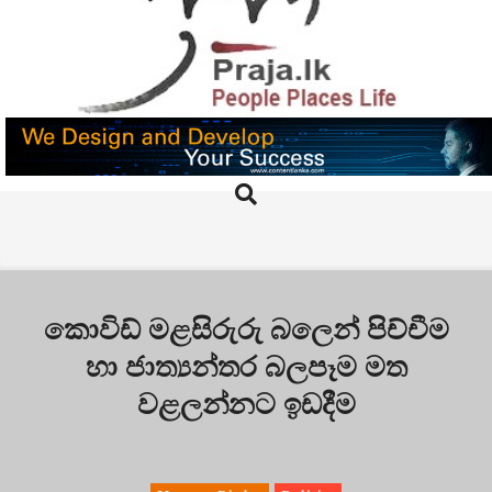
Skip
to
content
PRAJA.LK
Search
Primary
Navigation
Menu
කොවිඩ් මළසිරුරු බලෙන් පිච්චීම
හා ජාත්‍යන්තර බලපෑම මත
වළලන්නට ඉඩදීම