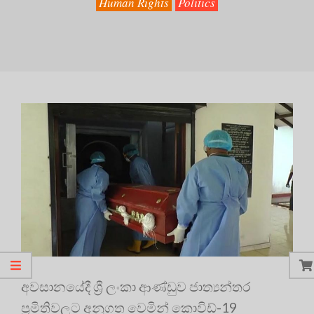
Human Rights
Politics
අවසානයේදී ශ්‍රී ලංකා ආණ්ඩුව ජාත්‍යන්තර
ප්‍රමිතිවලට අනුගත වෙමින් කොවිඩ්-19