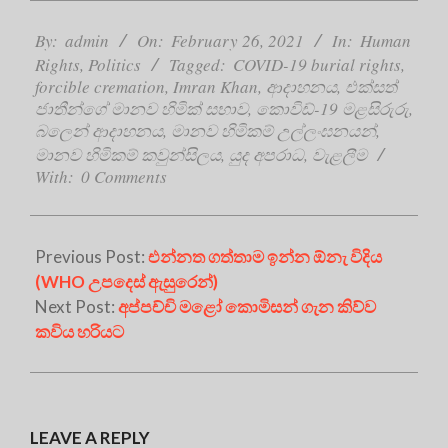
2021-
02-
By:
admin
On:
February 26, 2021
In:
Human
26
Rights
,
Politics
Tagged:
COVID-19 burial rights
,
forcible cremation
,
Imran Khan
,
ආදාහනය
,
එක්සත්
ජාතීන්ගේ මානව හිමික් සභාව
,
කොවිඩ්-19 මළසිරුරු
,
බලෙන් ආදාහනය
,
මානව හිමිකම් උල්ලංඝනයන්
,
මානව හිමිකම් කවුන්සිලය
,
යුද අපරාධ
,
වැළලීම
With:
0 Comments
Previous Post:
එන්නත ගත්තාම ඉන්න ඕනැ විදිය
(WHO උපදෙස් ඇසුරෙන්)
Next Post:
අප්පච්චි මළෝ කොමිසන් ගැන කිව්ව
කවිය හරියට
LEAVE A REPLY