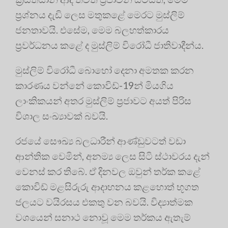
ප්‍රශ්නය දැඩි ලෙස මතුකළේ මෙරට මුස්ලිම්
ජනතාවයි. එසේම, මෙම බලහත්කාරය
ප්‍රවර්ධනය කළේ ද මුස්ලිම් විරෝධී ජාතිවාදීන්ය.
මුස්ලිම් විරෝධී බොහෝ දෙනා අමතක කරන
කාරණය වන්නේ කොවිඩ්-19න් මියගිය
ලාංකිකයන් අතර මුස්ලිම් ප්‍රජාවට අයත් පිරිස
විශාල සංඛ්‍යාවක් බවයි.
රජයේ සෞඛ්‍ය බලධාරීන් ආණ්ඩුවටත් වඩා
ආන්තික වෙමින්, අනම්‍ය ලෙස සිටි ස්ථාවරය දැන්
වෙනස් කර තිබේ. ඒ දිනවල ඔවුන් තර්ක කළේ
කොවිඩ් මළසිරුරු ආදාහනය කළහොත් භූගත
ජලයට වයිරසය එකතු වන බවයි. විද්‍යාත්මක
වශයෙන් සනාථ නොවූ මෙම තර්කය ඇතැම්