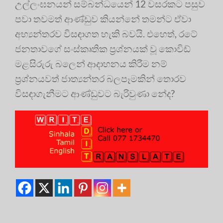
උල්ලංඝනයන් සම්බන්ධයෙන් 12 වසරකට පසුව
පවා තවමත් ආණ්ඩුව කියන්නේ තමන්ට ඒවා
අභ්‍යන්තරව විසඳාගත හැකි බවයි. එහෙත්, රටේ
ජනතාවගේ සංස්කෘතික ප්‍රශ්නයක් වූ කොවිඩ්
මළසිරුරු බලෙන් ආදාහනය කිරීම නම්
ප්‍රශ්නයවත් ජාත්‍යන්තර බලපෑමකින් තොරව
විසඳාගැනීමට ආණ්ඩුවට බැරිවුණා නේද?