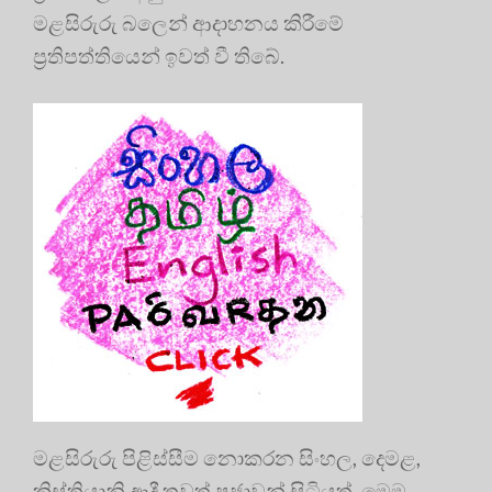
මළසිරුරු බලෙන් ආදාහනය කිරීමේ
ප්‍රතිපත්තියෙන් ඉවත් වී තිබේ.
මළසිරුරු පිළිස්සීම නොකරන සිංහල, දෙමළ,
ක්‍රිස්තියානි ආදී තවත් ප්‍රජාවන් සිටියත්, මෙම