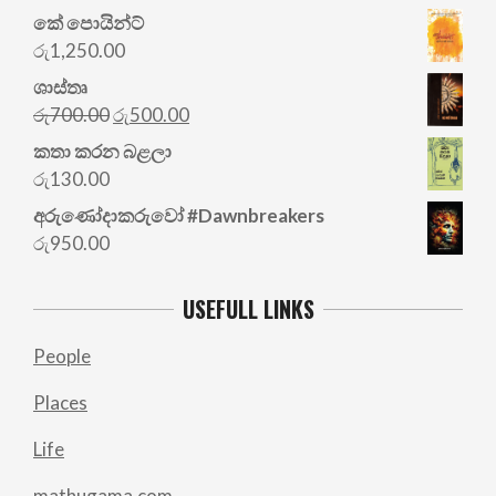
කේ පොයින්ට්
රු
1,250.00
ශාස්තෘ
Original
Current
රු
700.00
රු
500.00
price
price
කතා කරන බළලා
was:
is:
රු
130.00
රු700.00.
රු500.00.
අරු‍ණෝදාකරුවෝ #Dawnbreakers
රු
950.00
USEFULL LINKS
People
Places
Life
mathugama.com