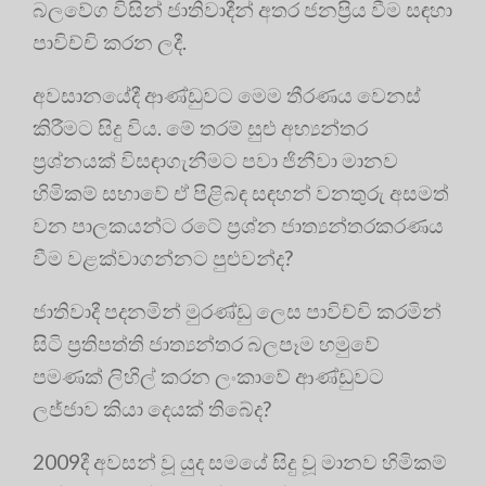
බලවේග විසින් ජාතිවාදීන් අතර ජනප්‍රිය වීම සඳහා
පාවිච්චි කරන ලදී.
අවසානයේදී ආණ්ඩුවට මෙම තීරණය වෙනස්
කිරීමට සිදු විය. මේ තරම් සුළු අභ්‍යන්තර
ප්‍රශ්නයක් විසඳාගැනීමට පවා ජිනීවා මානව
හිමිකම් සභාවේ ඒ පිළිබඳ සඳහන් වනතුරු අසමත්
වන පාලකයන්ට රටේ ප්‍රශ්න ජාත්‍යන්තරකරණය
වීම වළක්වාගන්නට පුළුවන්ද?
ජාතිවාදී පදනමින් මුරණ්ඩු ලෙස පාවිච්චි කරමින්
සිටි ප්‍රතිපත්ති ජාත්‍යන්තර බලපෑම හමුවේ
පමණක් ලිහිල් කරන ලංකාවේ ආණ්ඩුවට
ලජ්ජාව කියා දෙයක් තිබේද?
2009දී අවසන් වූ යුද සමයේ සිදු වූ මානව හිමිකම්