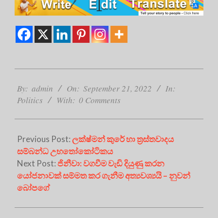
2022-
09-
By:
admin
On:
September 21, 2022
In:
21
Politics
With:
0 Comments
Previous Post:
ලක්ෂ්මන් කුරේ හා ත්‍රස්තවාදය
සම්බන්ධ උභතෝකෝටිකය
Next Post:
ජිනීවා: වගවීම වැඩි දියුණු කරන
යෝජනාවක් සම්මත කර ගැනීම අත්‍යවශ්‍යයි – නුවන්
බෝපගේ