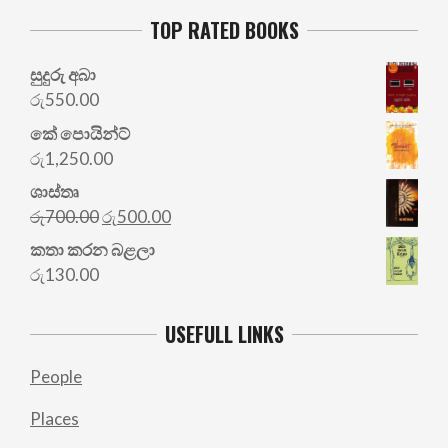
TOP RATED BOOKS
සුදුරු අබා
රු
550.00
කේ පොයින්ට්
රු
1,250.00
ශාස්තෘ
Original
Current
රු
700.00
රු
500.00
price
price
කතා කරන බළලා
was:
is:
රු
130.00
රු700.00.
රු500.00.
USEFULL LINKS
People
Places