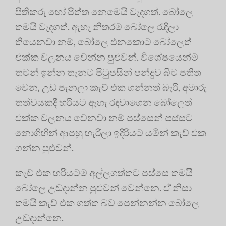
පිතිකරු හෝ පිත්ත නෙමෙයි වැදගත්. බෝලෙ
තමයි වැදගත්. ඇහැ නිතරම බෝලෙ රැඳිලා
තියෙනවා නම්, බෝලෙ එනකොට බෝලෙත්
එක්ක චලනය වෙන්න පුළුවන්. විශේෂයෙන්ම
තමන් ඉන්න තැනට පිටුපසින් පන්දුව බිම පතිත
වෙන, උඩ පැනලා කැච් එක ගන්නත් බැරි, අමාරු
තත්වයකදී හරියට ඇහැ රඳවාගෙන බෝලෙත්
එක්ක චලනය වෙනවා නම් පස්සෙන් පස්සට
නොගිහින් ආපහු හැරිලා ඉදිරියට යමින් කැච් එක
ගන්න පුළුවන්.
කැච් එක හරියටම අල්ලගත්තට පස්සෙ තමයි
බෝලෙ උඩදාන්න පුළුවන් වෙන්නෙ. ඒ නිසා
තමයි කැච් එක ගත්ත බව පෙන්නන්න බෝලෙ
උඩදාන්නෙ.