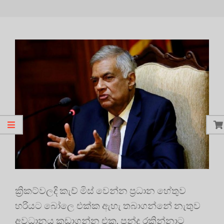
ක්‍රිකට්වලදි කැච් මිස් වෙන්න ප්‍රධාන හේතුව
හරියට බෝලෙ එක්ක ඇහැ තබාගන්නේ නැතුව
අවධානය කඩාගන්න එක. පන්දු රකින්නාට