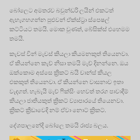
බෝලෙට අමතරව බවුන්ඩරි ලයින් එකටත්
ඇහැගහගන්න පුළුවන් ඒක්ස්ට්‍රා ස්පෙෂල්
කට්ටියට තමයි. මොක වුණත්, බේසික්ස් එහෙමම
තමයි.
කැචස් වින් මැචස් කියලා කියමනකුත් තියෙනවා.
ඒ කියන්නෙ කැච් නිසා තමයි මැච් දිනන්නෙ. ඔය
ඔක්කොම අස්සෙ ක්‍රිකට් බයි චාන්ස් කියල
එකකුත් තියෙනවා. ඒ කියන්නෙ වාසනාව ඉතා
වැදගත්. හැබැයි මැච් ෆික්සිං හෙවත් තරග පාවාදීම්
කියලා ජාතියකුත් ක්‍රිකට් ව්‍යාපාරයේ තියෙනවා.
ක්‍රිකට් ක්‍රීඩාවෙදි නම් ඒවා නොට් ක්‍රිකට්.
දේශපාලනේදි බෝලෙ තමයි රාජ්‍ය බලය.