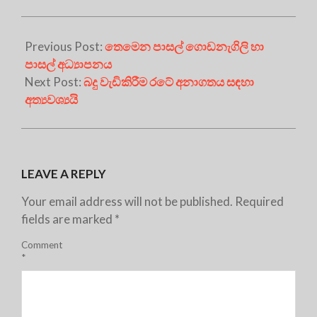
Previous Post:
තෙමෙන පාසල් ගොඩනැගිලි හා
පාසල් අධ්‍යාපනය
Next Post:
බදු වැඩිකිරීම රටේ අනාගතය සඳහා
අත්‍යවශ්‍යයි
LEAVE A REPLY
Your email address will not be published.
Required
fields are marked
*
Comment
*