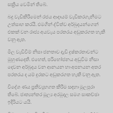
සක්‍රිය වෙමින් තිබේ.
බදු වැඩිකිරීමෙන් රජය ආදායම් වැඩිකරගැනීමට
උත්සාහ කරයි. එමගින් ද්විත්ව අර්බුදයන්ගෙන්
එකක් වන රාජ්‍ය අයවැය පරතරය අඩුකරගත හැකි
වනු ඇත.
මිල වැඩිවීම් නිසා ජනතාව දැඩි දුෂ්කරතාවන්ට
මුහුණදෙති. එහෙත්, පරිභෝජනය අඩුවීම නිසා
දෙවන අර්බුදය වන ආනයන හා අපනයන අතර
පරතරය ද යම් දුරකට අඩුකරගත හැකි වනු ඇත.
විදේශ ණය ප්‍රතිව්‍යූහගත කිරීම සඳහා මුලපුරා
තිබේ. ජාත්‍යන්තර මූල්‍ය අරමුදල සමග සාකච්ඡා
ඉදිරියට යයි.