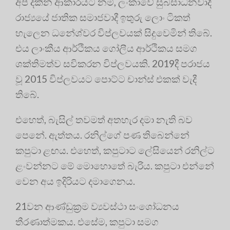
අප දකින ආකාරයට නම්, ලංකාවේ සුබසාධනවාදී
රාජ්‍යයේ ජාතික සමාජවාදී ඉතුරු ලොං ටිකත්
හැලෙන ධනේශ්වර විප්ලවයක් සිදුවෙමින් තිබේ.
එය ලාංකීය ආර්ථිකය ගෝලීය ආර්ථිකය සමග
ශක්තිමත්ව සවිකරන විප්ලවයකි. 2019දී පරාජය
වූ 2015 විප්ලවයට පොට්ට චාන්ස් එකක් වැදී
තිබේ.
එහෙත්, බැසිල් තවමත් අතහැර දමා නැති බව
පෙනේ. ඇත්තය. රනිල්ගේ පණ තිබෙන්නේ
කපුටා ළඟය. එහෙත්, කපුටාට ලේසියෙන් රනිල්ට
ළංවන්නට මේ මොහොතේ බැරිය. කපුටා එන්නේ
වෙන අය ඉදිරියට දමාගෙනය.
21වන ආණ්ඩුක්‍රම ව්‍යවස්ථා සංශෝධනය
තීරණාත්මකය. එසේම, කපුටා සමග