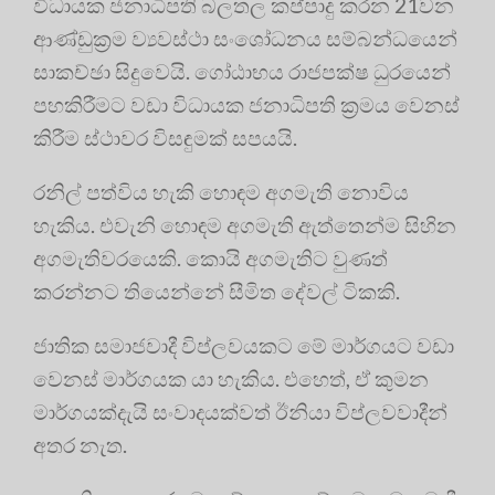
විධායක ජනාධිපති බලතල කප්පාදු කරන 21වන
ආණ්ඩුක්‍රම ව්‍යවස්ථා සංශෝධනය සම්බන්ධයෙන්
සාකච්ඡා සිදුවෙයි. ගෝඨාභය රාජපක්ෂ ධුරයෙන්
පහකිරීමට වඩා විධායක ජනාධිපති ක්‍රමය වෙනස්
කිරීම ස්ථාවර විසඳුමක් සපයයි.
රනිල් පත්විය හැකි හොඳම අගමැති නොවිය
හැකිය. එවැනි හොඳම අගමැති ඇත්තෙන්ම සිහින
අගමැතිවරයෙකි. කොයි අගමැතිට වුණත්
කරන්නට තියෙන්නේ සීමිත දේවල් ටිකකි.
ජාතික සමාජවාදී විප්ලවයකට මේ මාර්ගයට වඩා
වෙනස් මාර්ගයක යා හැකිය. එහෙත්, ඒ කුමන
මාර්ගයක්දැයි සංවාදයක්වත් ඊනියා විප්ලවවාදීන්
අතර නැත.