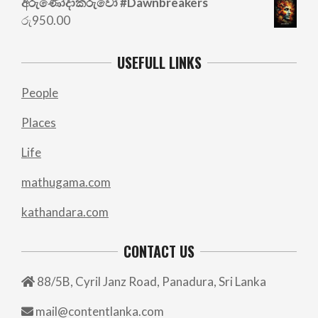
අරු‍ණෝදාකරුවෝ #Dawnbreakers
රු
950.00
USEFULL LINKS
People
Places
Life
mathugama.com
kathandara.com
CONTACT US
88/5B, Cyril Janz Road, Panadura, Sri Lanka
mail@contentlanka.com