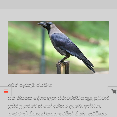
අජිත් පැරකුම් ජයසිංහ
සති කීපයක දේශපාලන ස්ථාවරත්වය තුළ සුබවාදී
ප්‍රතිඵල සුළුවෙන් හෝ දක්නට ලැබේ. ඉන්ධන,
ගෑස් වැනි හිඟයන් මගහැරෙමින් තිබේ. ආර්ථිකය