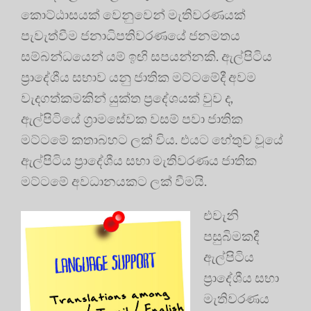
කොට්ඨාසයක් වෙනුවෙන් මැතිවරණයක්
පැවැත්වීම ජනාධිපතිවරණයේ ජනමතය
සම්බන්ධයෙන් යම් ඉඟි සපයන්නකි. ඇල්පිටිය
ප්‍රාදේශීය සභාව යනු ජාතික මට්ටමේදී අවම
වැදගත්කමකින් යුක්ත ප්‍රදේශයක් වුව ද,
ඇල්පිටියේ ග්‍රාමසේවක වසම් පවා ජාතික
මට්ටමේ කතාබහට ලක් විය. එයට හේතුව වූයේ
ඇල්පිටිය ප්‍රාදේශීය සභා මැතිවරණය ජාතික
මට්ටමේ අවධානයකට ලක් වීමයි.
එවැනි
පසුබිමකදී
ඇල්පිටිය
ප්‍රාදේශීය සභා
මැතිවරණය