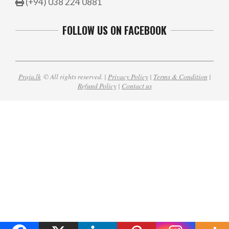
(+94) 038 224 0881
FOLLOW US ON FACEBOOK
Praja.lk
© All rights reserved. |
Privacy Policy
|
Terms & Condition
|
Refund Policy
|
Contact us