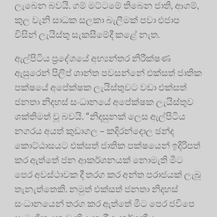
ලැබෙන බවයි. ගම් මට්ටමේ තිබෙන ජාති, ආගම්,
කුල වැනි සාධක සලකා බැලීමක් පවා එජාප
විසින් ලැයිස්තු සැකසීමේදී කළේ නැත.
ඇල්පිටිය ප්‍රදේශයේ අභ්‍යන්තර නිරීක්ෂණ
ඇසුරෙන් පිලිප් ශාන්ත පවසන්නේ එක්සත් ජාතික
පක්ෂයේ අපේක්ෂක ලැයිස්තුවට වඩා එක්සත්
ජනතා නිදහස් සංධානයේ අපේක්ෂක ලැයිස්තුව
ශක්තිමත් වූ බවයි. “නිදසුනක් ලෙස ඇල්පිටිය
නගරය අයත් කුඩාගල – කදිරන්දොල ඡන්ද
කොට්ඨාසයට එක්සත් ජාතික පක්ෂයෙන් ඉදිරිපත්
කර ඇත්තේ ජන ආකර්ශනයක් නොමැති මීට
පෙර අවස්ථාවක දී තරග කර අන්ත පරාජයක් ලැබූ
තැනැත්තෙකි. නමුත් එක්සත් ජනතා නිදහස්
සංධානයෙන් තරග කර ඇත්තේ මීට පෙර ජවිපෙ