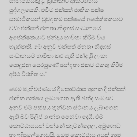
සාමාජිකයකු වූ ක්‍රියාකාරී ආකර්ශනීය
පුද්ගලයෙකි. එවිට එක්සත් ජාතික පක්ෂ
සාමාජිකයන් වුවද තම පක්ෂයේ අපේක්ෂකයාට
වඩා එක්සත් ජනතා නිදහස් සංධානයේ
අපේක්ෂකයාට ඡන්දය භාවිතා කිරීම විය
හැක්කකි. මේ අනුව එක්සත් ජනතා නිදහස්
සංධානයට භාවිතා කර ඇති ඡන්ද ශ්‍රී ලංකා
පොදුජන පෙරමුණේ ඡන්ද හා එකට එකතු කිරීම
අර්ථ විරහිත ය.”
මෙම මැතිවරණයේ දී කොට්ඨාස තුනක දී එක්සත්
ජාතික පක්ෂය ලබාගෙන ඇති ඡන්ද සංඛ්‍යාව
අනුව එම පක්ෂය තුන්වන ස්ථානය ලබාගෙන
ඇති බව පිලිප් ශාන්ත පෙන්වා දෙයි. එම
කොට්ඨාසයන් වන්නේ කැටන්දොල, අමුගොඩ
හා ඉඳිපලේගොඩයි. මෙම කොට්ඨාස අයත් ග්‍රාම