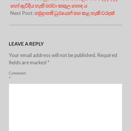
හෝ ඇවිදිය හැකි බරවා කකුල හොඳ ය
Next Post:
හමුදාපති ධුරයෙන් පහ කළ හැකි වරදක්
LEAVE A REPLY
Your email address will not be published.
Required
fields are marked
*
Comment
*