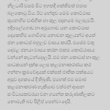
නිලධාරී වසම් මීට ඉහතදී ශක්තිමත් එජාප
බලකොටු විය. ඊට හේතුව මෙම කොට්ඨාස
තුනෙහිම වාර්ගික හා කුල පදනමේ බලපෑමයි.
ඉඳිපලේගොඩ හා අමුගොඩ යන කොට්ඨාස
දෙකෙහිම ගොවිගම නොවන කුලයන්ට අයත්
ජන කොටස් බහුලව වාසය කරයි. එසේම වතු
දෙමළ ජනයා වාසය කරන එකම කොට්ඨාසය
වන්නේ කැටන්දොලයි. එම ජන කොටස් හා කුල
සාධකයන් දක්ෂ ලෙස කළමනාකරණය කර
ගන්නා ක්‍රමවේදයක් එක්සත් ජාතික පක්ෂයට
අසූව දශකයේ දී තිබුණි. එහෙත් එම සමාජ
කළමනාකරණ හැකියාව වත්මන් ආසන
සංවිධායකවරයා වන ගයන්ත කරුණාතිලකට
නොමැති බව පිලිප් පෙන්වා දෙයි.