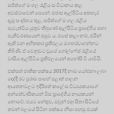
සජිත්ගේ මංගල රැළිය සංවිධානය කළ
අවස්ථාවෙන් පෙනේ. එජාප ඇල්පිටිය අතහැර
දැමූ සංදර්භය තුළ, සජිත්ගේ මංගල රැළිය
පැවැත්විය යුතුව තිබුණේ ඇල්පිටිය ප්‍රාදේශීය සභා
මැතිවරණයෙන් පසුව ය. එසේ කළා නම්, එයින්
ඇති වන අහිතකර ප්‍රතිඵලය මගහරවාගන්නට
තිබිණි. ඒ වෙනුවට වූයේ ගෝල්ෆේස් රැළියේ
වාසිය ඇල්පිටිය ප්‍රතිඵලයෙන් අහෝසි වී යාමියි.
එක්සත් ජාතික පක්ෂය 2017දී නාම යෝජනා ලබා
දෙද්දී රට පුරාම පාහේ පළාත් පාලන
ආයතනවලට ඉදිරිපත් කළේ සංවිධායකයාගේ
අන්තේවාසිකයන් මිස ප්‍රාදේශීය නායකයන්
නොවේ. එයට හේතුව, ඔවුන් එදා සිතා සිටියේ
තමන් බලයේ සිටින පක්ෂය නිසා පහසු ජයක්