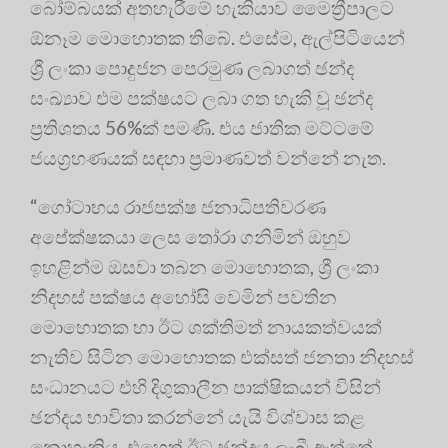
බෝම්බයක් අතහැරීමේ හැකියාව මෛත්‍රීපාලට
ඕනෑම මොහොතක තිබේ. එසේම, ඇල්පිටියෙන්
ශ්‍රී ලංකා පොදුජන පෙරමුණ ලබාගත් ඡන්ද
සංඛ්‍යාව එම පක්ෂයට ලබා ගත හැකි වූ ඡන්ද
ප්‍රතිශතය 56%ක් පමණි. එය ජාතික මට්ටමේ
ජයග්‍රහණයක් සඳහා ප්‍රමාණවත් වන්නේ නැත.
“ගෝටාභය රාජපක්ෂ ජනාධිපතිවරණ
අපේක්ෂකයා ලෙස තෝරා ගනිමින් ඔහුව
ඉහළින්ම ඔසවා තබන මොහොතක, ශ්‍රී ලංකා
නිදහස් පක්ෂය අහෝසි වෙමින් පවතින
මොහොතක හා ඊට ශක්තිමත් නායකත්වයක්
නැතිව සිටින මොහොතක එක්සත් ජනතා නිදහස්
සංධානයට එහි දිගුකාලීන පාක්ෂිකයන් විසින්
ඡන්දය භාවිතා කරන්නේ යැයි විශ්වාස කළ
නොහැකිය. එහෙත් ඊට ඡන්දය ලැබී ඇත්තේ