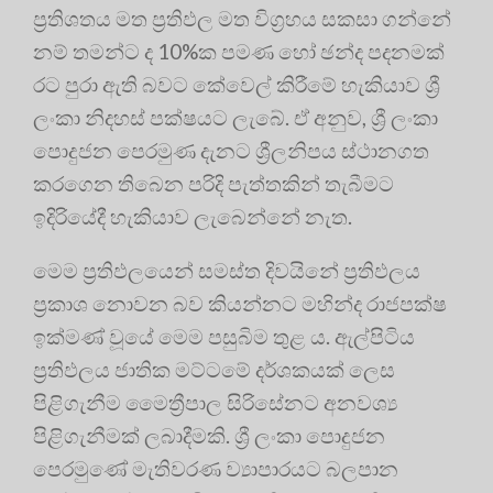
ප්‍රතිශතය මත ප්‍රතිඵල මත විග්‍රහය සකසා ගන්නේ
නම් තමන්ට ද 10%ක පමණ හෝ ඡන්ද පදනමක්
රට පුරා ඇති බවට කේවෙල් කිරීමේ හැකියාව ශ්‍රී
ලංකා නිදහස් පක්ෂයට ලැබේ. ඒ අනුව, ශ්‍රී ලංකා
පොදුජන පෙරමුණ දැනට ශ්‍රීලනිපය ස්ථානගත
කරගෙන තිබෙන පරිදි පැත්තකින් තැබීමට
ඉදිරියේදී හැකියාව ලැබෙන්නේ නැත.
මෙම ප්‍රතිඵලයෙන් සමස්ත දිවයිනේ ප්‍රතිඵලය
ප්‍රකාශ නොවන බව කියන්නට මහින්ද රාජපක්ෂ
ඉක්මණ් වූයේ මෙම පසුබිම තුළ ය. ඇල්පිටිය
ප්‍රතිඵලය ජාතික මට්ටමේ දර්ශකයක් ලෙස
පිළිගැනීම මෛත්‍රීපාල සිරිසේනට අනවශ්‍ය
පිළිගැනීමක් ලබාදීමකි. ශ්‍රී ලංකා පොදුජන
පෙරමුණේ මැතිවරණ ව්‍යාපාරයට බලපාන