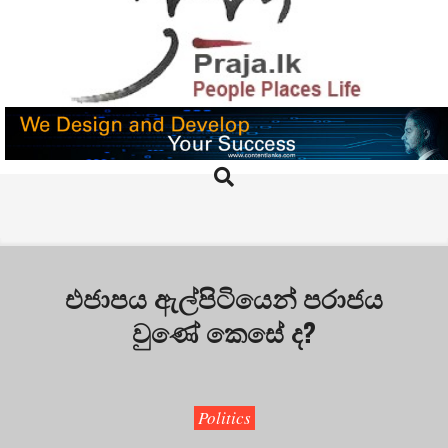
Skip
to
content
PRAJA.LK
Search
Primary
Navigation
Menu
එජාපය ඇල්පිටියෙන් පරාජය
වුණේ කෙසේ ද?
Politics