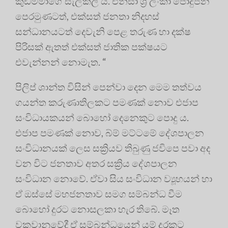
කුඩම්මාගේ සැලකිලි ය. එනිසා ශ්‍රී ලංකා පොදුජන
පෙරමුණටත්, එක්සත් ජනතා නිදහස්
සන්ධානයටත් දෙවැනි පෙළ තරුණ හා දක්ෂ
පිරිසක් ඇතත් එක්සත් ජාතික පක්ෂයට
එවැන්නන් නොමැත. “
පිලිප් ශාන්ත විසින් පෙන්වා දෙන මෙම තත්වය
ගයන්ත කරුණාතිලකට පමණක් නොව එජාප
සංවිධායකයන් බොහෝ දෙනෙකුට පොදු ය.
එජාප පමණක් නොව, බ්ම් මට්ටමේ දේශපාලන
සංවිධානයක් ලෙස සක්‍රියව තිබුණු ජවිපෙ පවා අද
වන විට ජනතාව අතර සක්‍රිය දේශපාලන
සංවිධාන නොවේ. ඒවා සිය සංවිධාන ව්‍යූහයන් හා
ඒ ඔස්සේ මහජනතාව සමග සම්බන්ධ වීම
බොහෝ දුරට නොසලකා හැර තිබේ. මෑත
වකවානුවේදී ඒ සම්බන්ධයෙන් යම් දුරකට