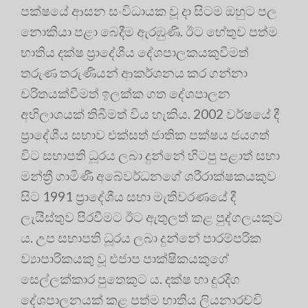
පක්ෂයේ ආසන සංවිධායක වූ දා සිටම ඔහුට පල
නොකියා පළා බෙදීම ඇරඹුණි. ඊට හේතුව පත්ම
භාතිය දක්ෂ ප්‍රාදේශීය දේශපාලකයකුවීමත්
තරුණ තරුණියන් ආකර්ශනය කර ගන්නා
චරිතයක්වීමත් ඉලක්ක ගත දේශපාලන
අභිලාශයක් තිබීමත් විය හැකිය. 2002 වර්ෂයේ දී
ප්‍රාදේශීය සභාව එක්සත් ජාතික පක්ෂය ජයගත්
විට සභාපති ධූරය ලබා දුන්නේ හිටපු පළාත් සභා
මන්ත්‍රී ගාමිණී අබේවර්ධනගේ ශරීරාක්ෂකයකුව
සිට 1991 ප්‍රාදේශීය සභා මැතිවරණයේ දී
ලැයිස්තුව පිරවීමට ඊට ඇතුලත් කළ පුද්ගලයකුට
ය. උප සභාපති ධූරය ලබා දුන්නේ පාරම්පරික
ව්‍යාපාරිකයකු වූ එජාප පාක්ෂිකයකුගේ
සෙල්ලක්කාර පුතෙකුට ය. දක්ෂ හා දුරදිග
දේශපාලනයක් කළ පත්ම භාතිය ලියනාරච්චි