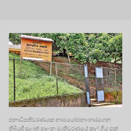
ජනාධිපතිවරණයක නාමයෝජනා භාරගෙන
තිබියදී පළාත් පාලන මැතිවරණයේ කල් ගිය එක්