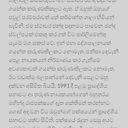
ගයන්ත කරුණාතිකලට ඇත. ඒ ඔහුත් ඔහුගේ
පවුල් පරම්පරාවත් තේ කර්මාන්ත ශාලා හිමියන්
බැවිනි. එම ස්ථාවර ඡන්ද පදනමට පාවෙන ඡන්ද
ස්වල්පයක් එකතු කර ගත් විට පාර්ලිමේන්තු
යෑමේ මග සකස් වේ. ඉන් එහා දේශපාලනයක්
ගයන්ත කරුණාතිලකට නොමැත. එනිසා දෙවැනි
පෙළ නායකයන් නිර්මාණය කර ගැනීමේ
අවශ්‍යතාවක් ගයන්ත කරුණාතිලකට නොමැත.
ඊට වඩාත්ම බලපාන්නේ දෙවැනි පෙළට ඔහු
දක්වන අසීමිත බියයි. 1991 දී පළමු ප්‍රාදේශීය
සභාවට ආ තරුණ නායකයන්ගෙන් බහුතරය
මහින්ද රාජපක්ෂගේ දෑත ශක්තිමත් කරන්නට
ගොස් අද වන විට ඔවුන්ගේ පක්ෂයෙන් ප්‍රාදේශීය
සභාවට පත්ව සිටිති. පක්ෂයේ රැදුන සෙසු අයට