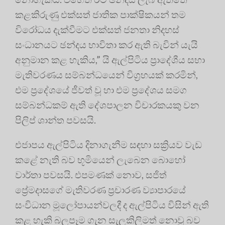
කළකිරුණු එක්සත් ජාතික පාක්ෂිකයන් තම
විරෝධය දැක්වීමට එක්සත් ජනතා නිදහස්
සංධානයට ඡන්දය භාවිතා කර ඇති බැවින් යැයි
අනුමාන කළ හැකිය,” යි ඇල්පිටිය ප්‍රාදේශීය සභා
මැතිවරණය සම්බන්ධයෙන් විග්‍රහයක් කරමින්,
එම ප්‍රදේශයේ ජීවත් වූ හා එම ප්‍රදේශය සමග
සම්බන්ධකම් ඇති දේශපාලන විචාරකයකු වන
පිලිප් ශාන්ත පවසයි.
එජාපය ඇල්පිටිය දිනාගැනීම සඳහා සක්‍රියව වැඩ
කළේ නැති බව භූමියෙන් ලැබෙන බොහෝ
වාර්තා පවසයි. එපමණක් නොව, සජිත්
ප්‍රේමදාසගේ මැතිවරණ ප්‍රචාරණ ව්‍යාපාරයේ
සංවිධාන මූලෝපායන්වලදී ද ඇල්පිටිය විසින් ඇති
කළ හැකි බලපෑම ගැන සැලකිලිමත් නොවූ බව