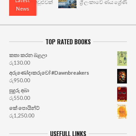
Latest
ාර්ථයකට කවුළුවක්
ශ්‍රී ලංකාවේ ණය ශ්‍රේණිගත කිරී
News
TOP RATED BOOKS
කතා කරන බළලා
රු
130.00
අරු‍ණෝදාකරුවෝ #Dawnbreakers
රු
950.00
සුදුරු අබා
රු
550.00
කේ පොයින්ට්
රු
1,250.00
USEFULL LINKS