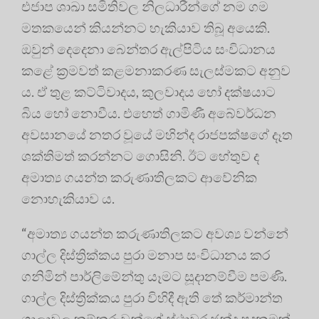
එජාප ශාඛා සමිතිවල නිලධාරීන්ගේ නම ගම
මතකයෙන් කියන්නට හැකියාව තිබූ අයෙකි.
ඔවුන් දෙදෙනා බෙන්තර ඇල්පිටිය සංවිධානය
කළේ ක්‍රමවත් කළමනාකරණ සැලස්මකට අනුව
ය. ඒ තුළ කට්ටිවාදය, කුලවාදය හෝ දක්ෂයාට
බිය හෝ නොවීය. එහෙත් ගාමිණී අබේවර්ධන
අවසානයේ නතර වූයේ මහින්ද රාජපක්ෂගේ දෑත
ශක්තිමත් කරන්නට ගොසිනි. ඊට හේතුව ද
අමාත්‍ය ගයන්ත කරුණාතිලකට ආවේනික
නොහැකියාව ය.
“අමාත්‍ය ගයන්ත කරුණාතිලකට අවශ්‍ය වන්නේ
ගාල්ල දිස්ත්‍රික්කය පුරා මනාප සංවිධානය කර
ගනිමින් පාර්ලිමේන්තු යෑමට සූදානම්වීම පමණි.
ගාල්ල දිස්ත්‍රික්කය පුරා විහිදී ඇති තේ කර්මාන්ත
ශාලාවල කම්කරුවන්ගේ ස්ථාවර ඡන්ද පදනමක්