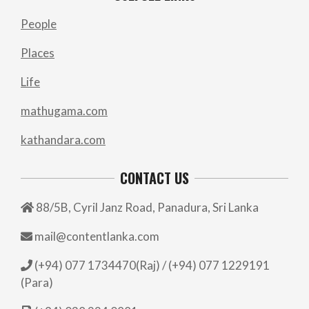
People
Places
Life
mathugama.com
kathandara.com
CONTACT US
88/5B, Cyril Janz Road, Panadura, Sri Lanka
mail@contentlanka.com
(+94) 077 1734470(Raj) / (+94) 077 1229191
(Para)