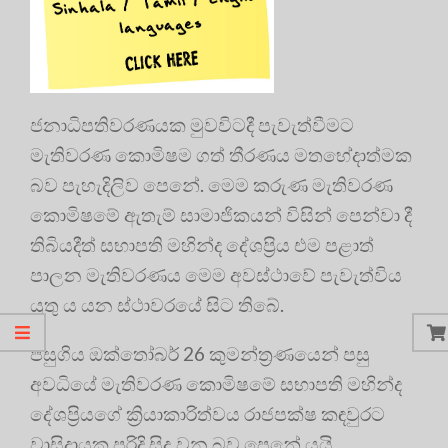
ජනාධිපතිවරණයක මුවවිටදී පැවැත්වීමට
මැතිවරණ කොමිෂම ගත් තීරණය මතභේදාත්මක
බව පැහැදිලිව පෙනේ. මෙම කරුණ මැතිවරණ
කොමිෂමේ ඇතැම් සාමාජිකයන් විසින් පෙන්වා දී
තිබියදීත් සභාපති මහින්ද දේශප්‍රිය එම පළාත්
පාලන මැතිවරණය මෙම අවස්ථාවේ පැවැත්විය
යුතු ය යන ස්ථාවරයේ සිට තිබේ.
පසුගිය ඔක්තෝබර් 26 කුමන්ත්‍රණයෙන් පසු
අවධියේ මැතිවරණ කොමිෂමේ සභාපති මහින්ද
දේශප්‍රියගේ ක්‍රියාකාරිත්වය රාජපක්ෂ කඳවුරට
වාසිදායක පරිදි සිදු වන බව පෙනේ යයි