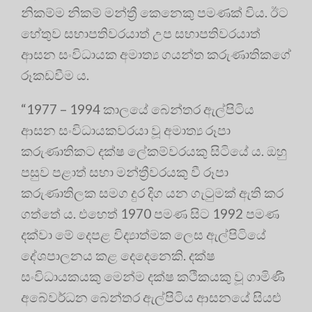
නිකම්ම නිකම් මන්ත්‍රී කෙනෙකු පමණක් විය. ඊට
හේතුව සභාපතිවරයාත් උප සභාපතිවරයාත්
ආසන සංවිධායක අමාත්‍ය ගයන්ත කරුණාතිකගේ
රූකඩවීම ය.
“1977 – 1994 කාලයේ බෙන්තර ඇල්පිටිය
ආසන සංවිධායකවරයා වූ අමාත්‍ය රූපා
කරුණාතිකට දක්ෂ ලේකම්වරයකු සිටියේ ය. ඔහු
පසුව පළාත් සභා මන්ත්‍රීවරයකු වී රූපා
කරුණාතිලක සමග දුර දිග යන ගැටුමක් ඇති කර
ගත්තේ ය. එහෙත් 1970 පමණ සිට 1992 පමණ
දක්වා මේ දෙපළ විද්‍යාත්මක ලෙස ඇල්පිටියේ
දේශපාලනය කළ දෙදෙනෙකි. දක්ෂ
සංවිධායකයකු මෙන්ම දක්ෂ කථිකයකු වූ ගාමිණී
අබේවර්ධන බෙන්තර ඇල්පිටිය ආසනයේ සියළු