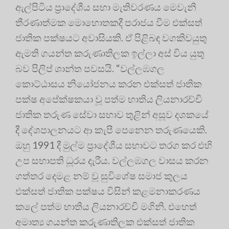
ඇල්පිටිය ප්‍රාදේශීය සභා මැතිවරණය මෙවැනි
තීරණාත්මක මොහොතකදී පරාජය වීම එක්සත්
ජාතික පක්ෂයට අවාසියකි. ඒ පිළිබඳ වගකිවයුතු
ඇමති ගයන්ත කරුණාතිලක ඉල්ලා අස් විය යුතු
බව පිලිප් ශාන්ත පවසයි. “වල්ලඹගල
කොට්ඨාසය නියෝජනය කරන එක්සත් ජාතික
පක්ෂ අපේක්ෂකයා වූ පත්ම භාතිය ලියනාරච්චි
ජාතික තරුණ සේවා සභාව තුළින් අසූව දශකයේ
දී දේශපාලනයට ආ කැපී පෙනෙන තරුණයෙකි.
ඔහු 1991 දී මුල්ම ප්‍රාදේශීය සභාවට තරග කර එහි
උප සභාපති ධූරය දැරීය. වල්ලඹගල වාසය කරන
ගත්තර දෙමළ නම් වූ සුවිශේෂ සමාජ කුලය
එක්සත් ජාතික පක්ෂය විසින් කළමනාකරණය
කලේ පත්ම භාතිය ලියනාරච්චි මගිනි. එහෙත්
අමාත්‍ය ගයන්ත කරුණාතිලක එක්සත් ජාතික