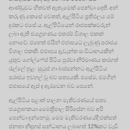
ආණ්ඩුවට හිතවත් ඇතැමෙක් පෙන්වා දෙති. අන්
කරුණු කෙසේ වෙතත්, ඇල්පිටිය ප්‍රතිඵලය යම්
දුරකට එසේ ය. ඇල්පිටියෙන් රාජපක්ෂවරුන්
ලබා ඇති ජයග්‍රහණය එතරම් විශාල එකක්
නොවේ. එහෙත් එයින් එජාපයට ලැබුණු පරාජය
විශාල එකකි. එජාපය දැවැන්ත සංවිධානයකින්
යුතුව ගෝල්ෆේස් පිටිය පුරවා නිර්මාණය කරගත්
රැල්ලේ හුළං සුටුස් ගා බස්සන්නට ඇල්පිටිය
පරාජය ඉවහල් වූ බව සත්‍යයකි. එසේම, එමගින්
එජාපයේ ඇස් ද ඇරවෙන බව පෙනේ.
ඇල්පිටිය පළාත් පාලන මැතිවරණයේ සත්‍ය
ජයග්‍රාහකයා මෛත්‍රීපාල සිරිසේන බව අපි
පෙන්වා දුන්නෙමු. මෙම මැතිවරණයේදී එක්සත්
ජනතා නිදහස් සන්ධානය ලබාගත් 12%කට වැඩි