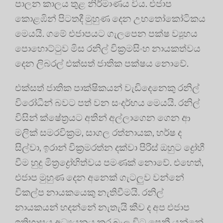
පාලන කාලය තුළ නිර්මාණය විය. එජාප
කොළඹින් පිටතදී මුහුණ දෙන උභතෝකෝටිකය
මෙයයි. ගමේ එජාපයට ගැලපෙන පක්ෂ ව්‍යූහය
පොහොට්ටුව මිස රනිල් වික්‍රමසිංහ නායකත්වය
දෙන ලිබරල් එක්සත් ජාතික පක්ෂය නොවේ.
එක්සත් ජාතික පාක්ෂිකයන් වැඩිදෙනෙකු රනිල්
විරෝධීන් බවට පත් වන සංදර්භය මෙයයි. රනිල්
විසින් ක්ෂේත්‍රයට අතින් අල්ලාගෙන ගෙන ආ
මලික් සමරවික්‍රම, සාගල රත්නායක, හර්ෂ ද
සිල්වා, ඉරාන් වික්‍රමරත්න දක්වා පිරිස් ඔහුට ද්‍රෝහී
වීම හුදු මිත්‍රද්‍රෝහිත්වය පමණක් නොවේ. එහෙත්,
එජාප මුහුණ දෙන අනෙක් ගැටලුව වන්නේ
විකල්ප නායකයෙකු නැතිවීමයි. රනිල්
නායකයන් හදන්නේ නැතැයි කීව ද අප එජාප
ඉතිහාසය අධ්‍යයනය කර බැලූ විට පෙනී යන්නේ