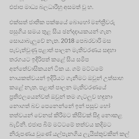
එජාප මාධ්‍ය බලධාරීහු අසමත් වූ හ.
එක්සත් ජාතික පක්ෂයේ බොහෝ මන්ත්‍රීවරු
පසුගිය සමය තුළ සිය ඡන්දදායකයන් ගැන
සොයාබැලුවේ නැත. 2018 පෙබරවාරි මස
පැවැත්වුණු පළාත් පාලන මැතිවරණය සඳහා
තරගයට ඉදිරිපත් කළේ සිය සමීප
අන්තේවාසිකයන් ටික ය. ගම් මට්ටමේ
නායකත්වයන් ඉදිරියට ගැනීමට ඔවුන් උත්සාහ
කළේ නැත. පළාත් පාලන මැතිවරණයේ
ප්‍රතිඵලයෙන්වත් ඔවුන් තම ගැටලුව හඳුනා
නොගත් බව පෙනෙන්නේ ඉන් පසුව හෝ
තත්වයන් වෙනස් කිරීමට කිසිවක් සිදු නොකළ
බැවිනි. එජාප බිම් මට්ටමේ තත්වය කදිමට
නිරූපණය වුණේ යල්පැනගිය ලැයිස්තුවකින් කල්