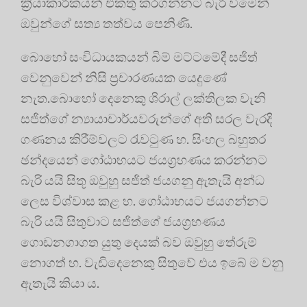
ක්‍රියාකාරිකයන් එකතු කරගන්නට බැරි වීමෙන්
ඔවුන්ගේ සත්‍ය තත්වය පෙනිණි.
බොහෝ සංවිධායකයන් බිම් මට්ටමේදී සජිත්
වෙනුවෙන් නිසි ප්‍රචාරණයක යෙදුණේ
නැත.බොහෝ දෙනෙකු ශිරාල් ලක්තිලක වැනි
සජිත්ගේ න්‍යායාචාර්යවරුන්ගේ අති සරල වැරදි
ගණනය කිරීම්වලට රැවටුණ හ. සිංහල බහුතර
ඡන්දයෙන් ගෝඨාභයට ජයග්‍රහණය කරන්නට
බැරි යයි සිතූ ඔවුහු සජිත් ජයගනු ඇතැයි අන්ධ
ලෙස විශ්වාස කළ හ. ගෝඨාභයට ජයගන්නට
බැරි යයි සිතුවාට සජිත්ගේ ජයග්‍රහණය
ගොඩනගාගත යුතු දෙයක් බව ඔවුහු තේරුම්
නොගත් හ. වැඩිදෙනෙකු සිතුවේ එය ඉබේ ම වනු
ඇතැයි කියා ය.