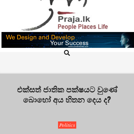
Skip
to
content
PRAJA.LK
Search
Primary
Navigation
Menu
එක්සත් ජාතික පක්ෂයට වුණේ
බොහෝ අය හිතන දෙය ද?
Politics