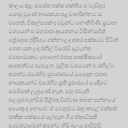
කාලය තුළ සමස්ත පක්ෂ ශක්තිය ම වැඩිපුර
යොමු වුණේ නායකයා පළවාහරින්නට ය.
එහෙත්, විකල්පයක් ද ඔවුන්ට නොතිබිණි. ප්‍රධාන
වශයෙන් ම මහරාජා ආයතනය විසින් සජිත්
ප්‍රේමදාස ඉදිරියට ගන්නා ලද අතර පක්ෂයට පිටින්
ගෙන යන ලද රනිල් විරෝධී දැවැන්ත
ව්‍යාපාරයකට බොහෝ එජාප පාක්ෂිකයෝ
දායකත්වය සැපයූ හ. මූලික වශයෙන් ම රනිල්ට
තමන්ට එරෙහිව ප්‍රචාරණයේ යෙදෙන එජාප
නායකයන්ට එරෙහිව ප්‍රති ප්‍රචාරයේ යෙදීමට
සමබිමක් ලැබුණේ නැත. ඔහු එවැනි
බලමුළුගැන්වීම් පිළිබඳ විශ්වාස තබන පන්නයේ
අයෙකු ද නොවේ. ඒ වෙනුවට ඔහු කළේ එක්සත්
ජාතික පක්ෂයේ යල්පැන ගිය ඒකාධිපති
ව්‍යවස්ථාවෙන් තමන්ට හිමි බලය පාවිච්චි