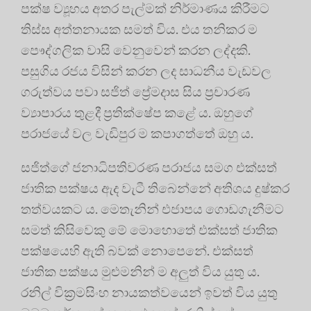
පක්ෂ ව්‍යූහය අතර පැල්මක් නිර්මාණය කිරීමට
තිස්ස අත්තනායක සමත් විය. එය තනිකර ම
පෞද්ගලික වාසි වෙනුවෙන් කරන ලද්දකි.
පසුගිය රජය විසින් කරන ලද සාධනීය වැඩවල
ගරුත්වය පවා සජිත් ප්‍රේමදාස සිය ප්‍රචාරණ
ව්‍යාපාරය තුළදී ප්‍රතික්ෂේප කළේ ය. ඔහුගේ
පරාජයේ වල වැඩිපුර ම කපාගත්තේ ඔහු ය.
සජිත්ගේ ජනාධිපතිවරණ පරාජය සමග එක්සත්
ජාතික පක්ෂය ඇද වැටී තිබෙන්නේ අතිශය දුෂ්කර
තත්වයකට ය. මෙතැනින් එජාපය ගොඩගැනීමට
සමත් කිසිවෙකු මේ මොහොතේ එක්සත් ජාතික
පක්ෂයෙහි ඇති බවක් නොපෙනේ. එක්සත්
ජාතික පක්ෂය මුළුමනින් ම අලුත් විය යුතු ය.
රනිල් වික්‍රමසිංහ නායකත්වයෙන් ඉවත් විය යුතු