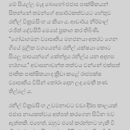
මේ සියල්ල මැද බොහෝ එජාප පාක්ෂිකයන්
සිතන්නේ තමන්ගේ අසාර්ථකත්වයට හේතුව
රනිල් වික්‍රමසිංහ ය කියා ය. ආචාර්ය නිර්මාල්
රංජිත් දේවසිරි මෙසේ ප්‍රකාශ කර තිබිණි.
“ගෝඨාගමන ව්‍යාපෘතිය මහජනයා අතරට ගෙන
ගියේ මූලික වශයෙන්ම රනිල් යක්ෂයා කොට
සියලු පාපයන්ගේ කේන්ද්‍රය රනිල්ය යන අදහස
හරහාය.” අවාසනාවන්ත තත්වය වන්නේ එක්සත්
ජාතික පාක්ෂිකයා ද ක්‍රීඩා කළේ රාජපක්ෂ
ව්‍යාපෘතිය විසින් තෝරා දෙන ලද මෙකී තණ
තිල්ලේ ය.
රනිල් වික්‍රමසිංහ උවමනාවට වඩා දීර්ඝ කාලයක්
එජාප නායකත්වය අත්පත් කරගෙන සිටින බව
ඇත්තකි. එහෙත්, ඔහුට එසේ කරන්නට හැකි වී