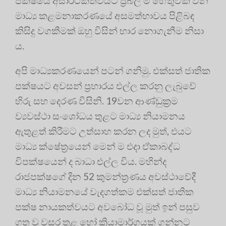
පක්ෂයේ අසාර්ථකත්වයට ප්‍රබල ම හේතුවක් වන
මාධ්‍ය කළමනාකරණයේ අසමත්භාවය පිළිබඳ
කිසිදු වගකීමක් ඔහු විසින් භාර නොගැනීම නිසා
ය.
අපි මාධ්‍යකරණයෙන් පටන් ගනිමු. එක්සත් ජාතික
පක්ෂයට අවසන් ප්‍රහාරය එල්ල කරනු ලැබුවේ
හිරු සහ දෙරණ විසිනි. 19වන ආණ්ඩුක්‍රම
ව්‍යවස්ථා සංශෝධය තුළට මාධ්‍ය නියාමනය
ඇතුළත් කිරීමට උත්සාහ කරන ලද මුත්, එයට
මාධ්‍ය ක්ෂේත්‍රයෙන් මෙන් ම එදා ඒකාබද්ධ
විපක්ෂයෙන් ද බාධා එල්ල විය. මහින්ද
රාජපක්ෂගේ දින 52 කුමන්ත්‍රණය අවස්ථාවේදී
මාධ්‍ය නියාමනයේ වැදගත්කම එක්සත් ජාතික
පක්ෂ නායකත්වයට අවබෝධ වූ මුත් ඉන් පසුව
ගත වූ වසර තුළ හෝ ක්‍රියාමාර්ගයක් ගන්නට