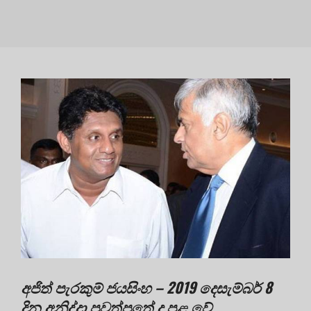
අජිත් පැරකුම් ජයසිංහ – 2019 දෙසැම්බර් 8
දින අනිද්දා පුවත්පතේ ද පළ වේ