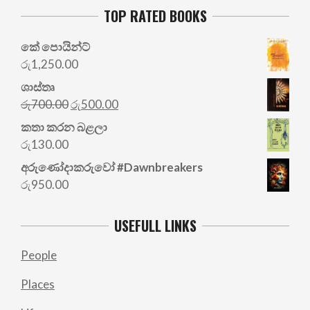
TOP RATED BOOKS
කේ පොයින්ට්
රු
1,250.00
ශාස්තෘ
Original
Current
රු
700.00
රු
500.00
price
price
කතා කරන බළලා
was:
is:
රු
130.00
රු700.00.
රු500.00.
අරු‍ණෝදාකරුවෝ #Dawnbreakers
රු
950.00
USEFULL LINKS
People
Places