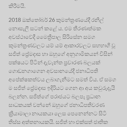
කිරීමයි.
2018 ඔක්තෝබර් 26 කුමන්ත්‍රණයේදී රනිල්
නොසැලී සටන් කළේ ය. එම තීරණාත්මක
අවස්ථාවේදී මෛත්‍රීපාල සිරිසේන සමග
කුමන්ත්‍රණවලට යම් යම් ආකාරවලට සහභාගි වූ
සජිත් ප්‍රේමදාස හා ඔහුගේ අනුගාමිකයන් විසින්
පක්ෂයට පිටින් දැවැන්ත ප්‍රචාරණ බලයක්
ගොඩනගාගෙන අවසානයේදී ජනාධිපති
අපේක්ෂකත්වය ලබාගැනීමට සමත් විය. ඒ සමග
ම සජිත් ප්‍රේමදාස ඉදිරියට ගෙන ආ අය කවුරුදැයි
බලන්න. සජිත්ගේ පරාජයට බලපෑ ප්‍රධාන
සාධකයක් වන්නේ ඔහුගේ ජනාධිපතිවරණ
ක්‍රියාමාලා නායකයා ලෙස පෙනෙන්නට සිටි
තිස්ස අත්තනායකයි. සජිත් හා එක්සත් ජාතික