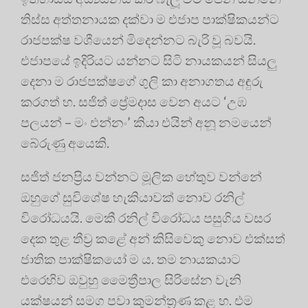
තිස්ස අත්තනායක දක්වා ම එජාප පාක්ෂිකයන්ට
රාජපක්ෂ වශීයෙන් මිදෙන්නට බැරි වූ බවයි.
එජාපයේ ඉදිරියට යන්නට සිටි නායකයන් සියලු
දෙනා ම රාජපක්ෂගේ ගුලි කා අනාගතය අඳුරු
කරගත් හ. සජිත් ප්‍රේමදාස වෙන අයට ‘උඹ
පලයන් – මං එන්නං’ කියා එයින් අනූ නමයෙන්
බේරුණු අයෙකි.
සජිත් ජනප්‍රිය වන්නට මූලික හේතුව වන්නේ
ඔහුගේ සුවිශේෂ හැකියාවක් නොව රනිල්
විරෝධයයි. මෙකී රනිල් විරෝධය පසුගිය වසර
දෙක තුළ තීව්‍ර කළේ අන් කිසිවෙකු නොව එක්සත්
ජාතික පාක්ෂිකයෝ ම ය. තම නායකයාට
එරෙහිව ඔවුහු මෛත්‍රීපාල සිරිසේන වැනි
යක්ෂයන් සමග පවා කුමන්ත්‍රණ කළ හ. එම