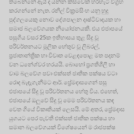
තිබෙන්නේ ඇයි ද යන්න කිසිවෙක් හරිහැටි විග්‍රහ
කරගන්නේ නැත. රනිල් වික්‍රමසිංහ යනු හුදු
පුද්ගලයෙකු නොව දේශපාලන දෘෂ්ටිවාදයක හා
සමාජ බලවේගයක නියෝජනයකි. එය එජාපයේ
පසුගිය වසර 25ක ඉතිහාසය තුළ සිදු වූ
පරිවර්තනයට මූලික හේතුව වූ ලිබරල්,
ප්‍රජාතාන්ත්‍රික හා විවෘත වෙළඳපොළ මත පදනම්
වන ධනේශ්වර හරයයි. බොහෝ ප්‍රගතිශීලී හා
වාම බලවේග පවා එක්සත් ජාතික පක්ෂය වටා
රොද බැඳැගැනීමට ආර්. ප්‍රේමදාසගෙන් පසු
එජාපයේ සිදු වූ පරිවර්තනය හේතු විය. එහෙත්,
එජාපයේ ඔලුවේ සිදු වූ මෙම පරිවර්තනය කඳ
වෙත ගියේ විකෘතියක් ලෙසයි. මේ අතර, ප්‍රේමදාස
යුගයට පෙර පැවති එක්සත් ජාතික පක්ෂය හා
සමාන බලවේගයක් විශේෂයෙන් ම රාජපක්ෂ