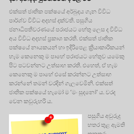
එක්සත් ජාතික පක්ෂයේ අර්බුදය ගැන විවිධ
පාර්ශ්ව විවිධ අදහස් දක්වති. පසුගිය
ජනාධිපතිවරණයේ පරාජයට හේතු ලෙස ද විවිධ
අය විවිධ අදහස් ප්‍රකාශ කරති. එක්සත් ජාතික
පක්ෂයේ නායකයන් හා ඉදිරිපෙළ ක්‍රියාකාරිකයන්
හැම කෙනෙකු ම පාහේ පරාජයට හේතුව යමෙකු
පිට පටවන්නට උත්සාහ කරති. එහෙත්, ඒ හැම
කෙනෙකු ම පාහේ එසේ කරන්නට උත්සාහ
කරන්නේ තමන් වරදින් ගැලවෙමිනි. එක්සත්
ජාතික පක්ෂයේ හැමෝ ම ‘මං සුදනෝ’ ය. වරද
වෙන කවුරුහරි ය.
පසුගිය අවුරුදු
හතර තුළ ඇමති
තනතුරු