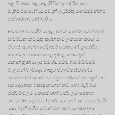
පසු වී තරග කළ ඇල්පිටිය ප්‍රාදේශීය සභා
මැතිවරණයේදී ය. එවැනි ලැයිස්තු ගොඩදමන්නට
සක්කරයාටවත් බැරි ය.
අවසාන මාස කීපය තුළ එජාපය වේගයෙන් ග්‍රාම
සංවර්ධන කටයුතු කරන්නට උත්සාහ කළේ ය.
ඒවාත්, අවසානයේදී කැපී පෙනුණේ ප්‍රාදේශීය
සභාවලට පත් කරන ලද බැලයන්ට දුන්
කොන්ත්‍රාත් ලෙස පමණි. මෙම ගම් මට්ටමේ
බැලයන් වැඩිදෙනෙකුට ජනාධිපතිවරණය
වෙනුවෙන් ගෙන් ගෙට ප්‍රචාරණයේ යෙදෙන්නට
පස්දෙනෙකු එකතු කරගන්නට හෝ බැරි විය.
රැස්වීම්වලට කෙසේ හෝ බස්වලට සෙනග
පටවන්නට පුළුවන් වුණාට, ගෙන් ගෙට කැන්වසිං
යාම වැනි අභියෝගාත්මක කාර්යයක් සඳහා