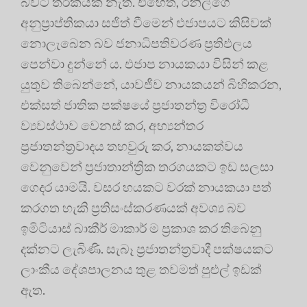
බවට තර්කයක් නැත. එහෙත්, රනිල්ගේ
අනුප්‍රාප්තිකයා සජිත් වීමෙන් එජාපයට කිසිවක්
නොලැබෙන බව ජනාධිපතිවරණ ප්‍රතිඵලය
පෙන්වා දුන්නේ ය. එජාප නායකයා විසින් කළ
යුතුව තිබෙන්නේ, යාවජීව නායකයන් බිහිකරන,
එක්සත් ජාතික පක්ෂයේ ප්‍රජාතන්ත්‍ර විරෝධී
ව්‍යවස්ථාව වෙනස් කර, අභ්‍යන්තර
ප්‍රජාතන්ත්‍රවාදය තහවුරු කර, නායකත්වය
වෙනුවෙන් ප්‍රජාතාන්ත්‍රික තරගයකට ඉඩ සලසා
ගෙදර යාමයි. වසර හයකට වරක් නායකයා පත්
කරගත හැකි ප්‍රතිසංස්කරණයක් අවශ්‍ය බව
ඉමිටියාස් බාකීර් මාකාර් ම ප්‍රකාශ කර තිබෙනු
දක්නට ලැබිණි. සැබෑ ප්‍රජාතන්ත්‍රවාදී පක්ෂයකට
ලාංකීය දේශපාලනය තුළ තවමත් පුළුල් ඉඩක්
ඇත.