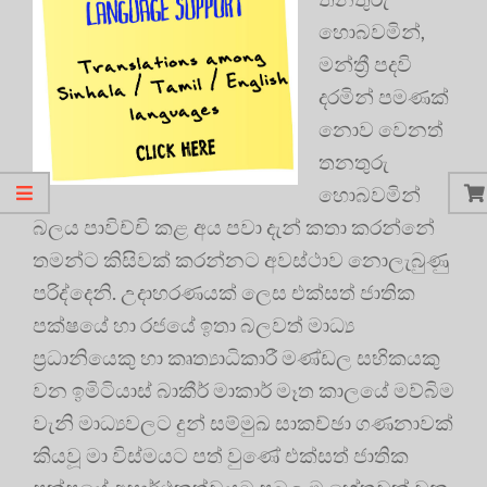
හොබවමින්,
මන්ත්‍රී පදවි
දරමින් පමණක්
නොව වෙනත්
තනතුරු
හොබවමින්
බලය පාවිච්චි කළ අය පවා දැන් කතා කරන්නේ
තමන්ට කිසිවක් කරන්නට අවස්ථාව නොලැබුණු
පරිද්දෙනි. උදාහරණයක් ලෙස එක්සත් ජාතික
පක්ෂයේ හා රජයේ ඉතා බලවත් මාධ්‍ය
ප්‍රධානියෙකු හා කෘත්‍යාධිකාරී මණ්ඩල සභිකයකු
වන ඉමිටියාස් බාකීර් මාකාර් මෑත කාලයේ මව්බිම
වැනි මාධ්‍යවලට දුන් සම්මුඛ සාකච්ඡා ගණනාවක්
කියවූ මා විස්මයට පත් වුණේ එක්සත් ජාතික