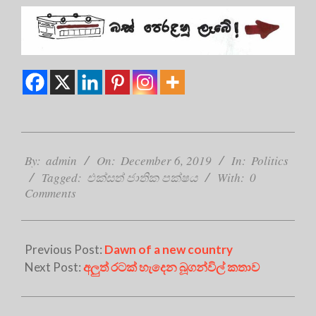
2019-
12-
By:
admin
On:
December 6, 2019
In:
Politics
06
Tagged:
එක්සත් ජාතික පක්ෂය
With:
0
Comments
Previous Post:
Dawn of a new country
Next Post:
අලුත් රටක් හැදෙන බූගන්විල් කතාව