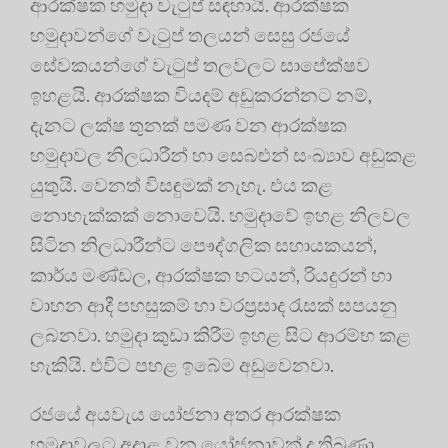
ආරක්ෂක හමුදා වැටුප් සඳහායි. ආරක්ෂක
හමුදාවන්ගේ වැටුප් තලයන් සෙසු රජයේ
සේවකයන්ගේ වැටුප් තලවලට සාපේක්ෂව
ඉහළයි. ආරක්ෂක වියදම් අඩුකරන්නට නම්,
දැනට ලක්ෂ තුනක් පමණ වන ආරක්ෂක
හමුදාවල නිලධාරීන් හා සෙබළුන් සංඛ්‍යාව අඩුකළ
යුතුයි. වෙනත් විසඳුමක් නැහැ. එය කළ
නොහැක්කක් නොවෙයි. හමුදාවේ ඉහළ නිලවල
සිටින නිලධාරීන්ට පෞද්ගලික සහායකයන්,
කාර්ය මණ්ඩල, ආරක්ෂක භටයන්, රියදුරන් හා
වාහන ආදී පහසුකම් හා වරප්‍රසාද රැසක් සපයනු
ලබනවා. හමුදා කුඩා කිරීම ඉහළ සිට ආරම්භ කළ
හැකියි. එවිට පහළ ඉබේම අඩුවෙනවා.
රජයේ අයවැය යෝජනා අතර ආරක්ෂක
හමුදාවලට අදාළ වන යෝජනාවක් ද තිබුණා.