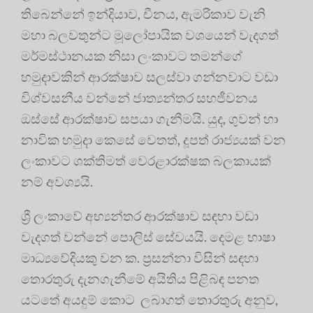
තිබෙන්නේ ඉන්දියාව, චීනය, ඇමරිකාව වැනි
මහා බලවතුන්ට මූලෝපායික වශයෙන් වැදගත්
මර්මස්ථානයක නිසා ලංකාවට තමන්ගේ
හමුදාවකින් ආරක්ෂාව සලස්වා ගන්නවාට වඩා
විශ්වසනීය වන්නේ ජාත්‍යන්තර සහජීවනය
ඔස්සේ ආරක්ෂාව සපයා ගැනීමයි. යුද, ගුවන් හා
නාවික හමුදා කෙසේ වෙතත්, දූපත් රාජ්‍යයක් වන
ලංකාවට ශක්තිමත් වෙරළාරක්ෂක බලකායක්
නම් අවශ්‍යයි.
ශ්‍රී ලංකාවේ අභ්‍යන්තර ආරක්ෂාව සඳහා වඩා
වැදගත් වන්නේ පොලිස් සේවයයි. දෙමළ භාෂා
මාධ්‍යවේදියකු වන ක. ප්‍රසන්නා විසින් සඳහා
තොරතුරු දැනගැනීමේ අයිතිය පිළිබඳ පනත
යටතේ අයදුම් කොට ලබාගත් තොරතුරු අනුව,