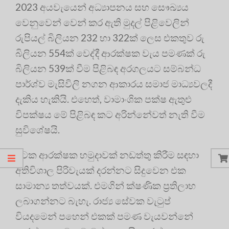
2023 අයවැයෙන් අධ්‍යාපනය සහ සෞඛ්‍යය
වෙනුවෙන් වෙන් කර ඇති මුදල් පිළිවෙලින්
රුපියල් බිලියන 232 හා 322ක් ලෙස එකතුව රු
බිලියන 554ක් වෙද්දී ආරක්ෂක වැය පමණක් රු
බිලියන 539ක් වීම පිළිබඳ අරගලයට සම්බන්ධ
පාර්ශ්ව මැසිවිලි නගන ආකාරය සමාජ මාධ්‍යවලදී
දැකිය හැකියි. එහෙත්, වාමාංශික පක්ෂ ඇතුළු
විපක්ෂය මේ පිළිබඳ කට අරින්නේවත් නැති වීම
සුවිශේෂයි.
රටක ආරක්ෂක හමුදාවක් නඩත්තු කිරීම සඳහා
අතිවිශාල පිරිවැයක් දරන්නට සිදුවෙන එක
සාමාන්‍ය තත්වයක්. එමගින් ක්ෂණික ප්‍රතිලාභ
ලබාගන්නට බැහැ. රාජ්‍ය සේවක වැටුප්
වියදමෙන් පහෙන් එකක් පමණ වැයවන්නේ