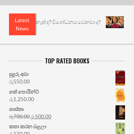
Latest
ඇතුළෙයි කුඩු නැත් ද? විශෝධනය වෙනවා ද?
අභිසාර
News
TOP RATED BOOKS
සුදුරු අබා
රු
550.00
කේ පොයින්ට්
රු
1,250.00
ශාස්තෘ
Original
Current
රු
700.00
රු
500.00
price
price
කතා කරන බළලා
was:
is:
රු
130.00