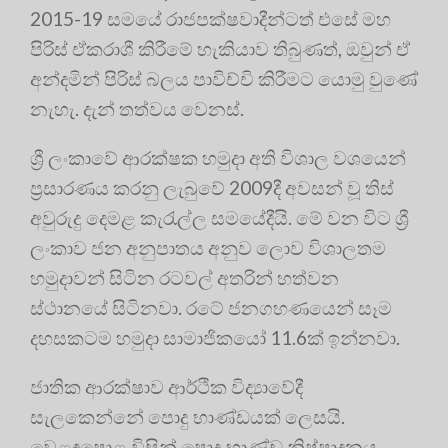
2015-19 සමයේ රාජපක්ෂවාදීන්ටත් එසේ මහ
පිරිස් ඒකරාශී කිරීමේ හැකියාව තිබුණත්, ඔවුන් ඒ
අන්දමින් පිරිස් බලය පාවිච්චි කිරීමට යොමු වුණේ
නැහැ. දැන් තත්වය වෙනස්.
ශ්‍රී ලංකාවේ ආරක්ෂක හමුදා අති විශාල වශයෙන්
ප්‍රසාරණය කරනු ලැබුවේ 2009දී අවසන් වූ තිස්
අවුරුදු දෙමළ කැරැල්ල සමයේදීයි. මේ වන විට ශ්‍රී
ලංකාව ජන අනුපාතය අනුව ලොව විශාලතම
හමුදාවන් සිටින රටවල් අතරින් හත්වන
ස්ථානයේ සිටිනවා. රටේ ජනගහණයෙන් සෑම
දහසකටම හමුදා සාමාජිකයෝ 11.6ක් ඉන්නවා.
ජාතික ආරක්ෂාව ආර්ථික විද්‍යාවේදී
සැලකෙන්නේ පොදු භාණ්ඩයක් ලෙසයි.
වෙළඳපොළ විසින් පොදු භාණ්ඩ නිෂ්පාදනය