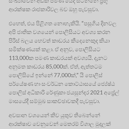
සංඛ්‍යාවෙන් අඩක් පමණ යෙදී සිටින්නේ ප්‍රභූ
ආරක්ෂක රාජකාරිවල බව ඔහු පැවසුවා.
එහෙත්, එය පිළිගත නොහැකියි. “පසුගිය දිනවල
අපි ජාතික වශයෙන් පොලිසියට අවශ්‍ය කරන
පිරිස් බලය හෙවත් කාඩරය කීදෙනෙකුද කියා
සමීක්ෂණයක් කළා. ඒ අනුව, පොලිසියට
113,000ක පමණ කාඩරයක් අවශ්‍යයි. දැනට
අනුමත කාඩරය 85,000ක්. ඒත්, ඇත්තටම
පොලිසියේ ඉන්නේ 77,000ක්,” යි පොලිස්
පර්යේෂණ හා සංවර්ධන කොට්ඨාසයේ ජ්‍යේෂ්ඨ
පොලිස් අධිකාරි රේණුකා ජයසුන්දර 2021 අප්‍රේල්
මාසයේදී සම්මුඛ සාකච්ඡාවකදී පැවසුවා.
අවසාන වශයෙන් කිව යුතුව තිබෙන්නේ
ආරක්ෂාව වෙනුවෙන් මෙතරම් විශාල මුදලක්