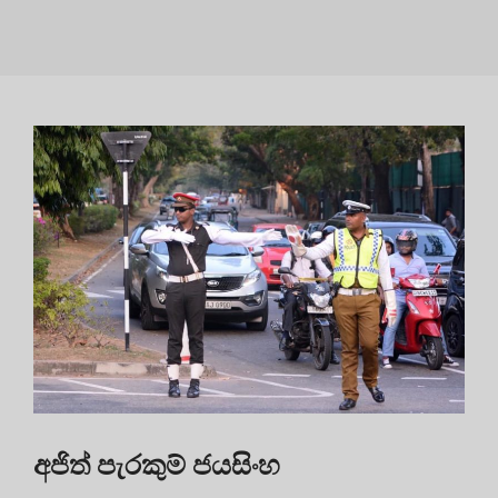
අජිත් පැරකුම් ජයසිංහ