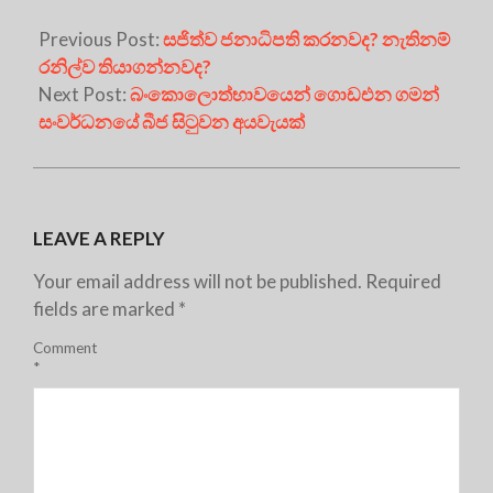
Previous Post:
සජිත්ව ජනාධිපති කරනවද? නැතිනම්
රනිල්ව තියාගන්නවද?
Next Post:
බංකොලොත්භාවයෙන් ගොඩඑන ගමන්
සංවර්ධනයේ බීජ සිටුවන අයවැයක්
LEAVE A REPLY
Your email address will not be published.
Required
fields are marked
*
Comment
*