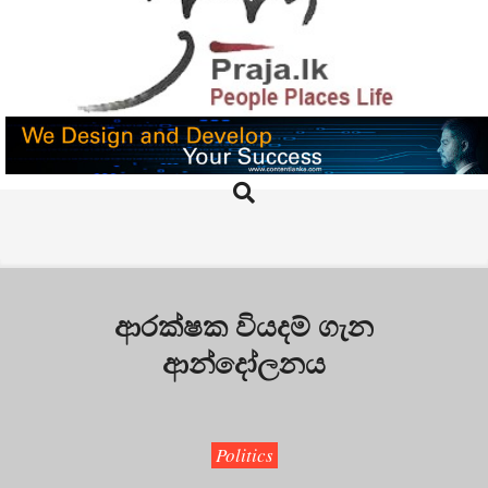
Skip
to
content
PRAJA.LK
Search
Primary
Navigation
Menu
ආරක්ෂක වියදම් ගැන
ආන්දෝලනය
Politics