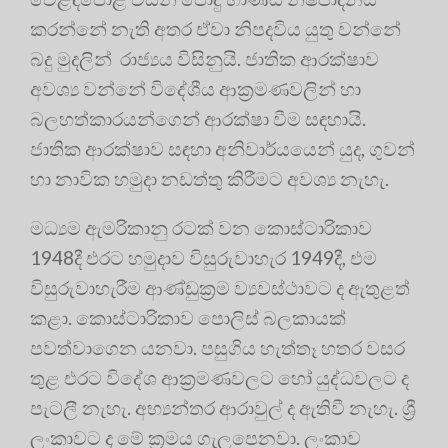
කරන්නේ නැති අතර ඒවා නිපදවිය යුතු වන්නේ
බදු මුදලින් රාජ්‍යය විසිනුයි. ජාතික ආරක්ෂාව
අවශ්‍ය වන්නේ විදේශීය ආක්‍රමණවලින් හා
බලහත්කාරයන්ගෙන් ආරක්ෂා වීම සඳහායි.
ජාතික ආරක්ෂාව සඳහා අනිවාර්යයෙන් යුද, ගුවන්
හා නාවික හමුදා නඩත්තු කිරීමට අවශ්‍ය නැහැ.
මධ්‍යම ඇමරිකානු රටක් වන කොස්ටාරිකාව
1948දී එරට හමුදාව විසුරුවාහැර 1949දී, එම
විසුරුවාහැරීම ආණ්ඩුක්‍රම ව්‍යවස්ථාවට ද ඇතුළත්
කළා. කොස්ටාරිකාව පොලිස් බලකායක්
පවත්වාගෙන යනවා. පසුගිය හැත්තෑ හතර වසර
තුළ එරට විදේශ ආක්‍රමණවලට හෝ යුද්ධවලට ද
පැටලී නැහැ. අභ්‍යන්තර ආරාවුල් ද ඇතිවී නැහැ. ශ්‍රී
ලංකාවට ද මේ ක්‍රමය ගැලපෙනවා. ලංකාව