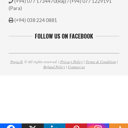
(+94) 077 1734470(Raj) / (+94) 077 1229191
(Para)
(+94) 038 224 0881
FOLLOW US ON FACEBOOK
Praja.lk
© All rights reserved. |
Privacy Policy
|
Terms & Condition
|
Refund Policy
|
Contact us