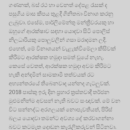
ගණනක්, බස් රථ හා වෙනත් දේපළ රැසක් ද
පසුගිය මාස කීපය තුළදී ගිනිතබා විනාශ කරනු
ලැබුවා. එසේම, පාර්ලිමේන්තු මන්ත්‍රීවරයකු හා
ඔහුගේ ආරක්ෂාව සඳහා යොදවා සිටි පොලිස්
නිලධාරියකු පොලුවලින් ගසා මරාදමන ලදී.
එහෙත්, මේ විනාශයන් වැළැක්වීමේලා කිසිවක්
කිරීමට ආරක්ෂක හමුදා සමත් වූයේ නැහැ.
කෙසේ වෙතත්, ආරක්ෂක හමුදා අවම කිරීමට
හැකි අන්දමින් සාමකාමී තත්වයක් රට
අභ්‍යන්තරයේ තිබෙනවාද යන්නද ගැටලුවක්.
2018 පාස්කු ඉරු දින ප්‍රහාර ත්‍රස්තවාදී තර්ජන
මුළුමනින්ම අවසන් නැති බවට සංඥාවක්. මේ වන
විට සන්නද්ධ අරගලයක් නොපැවතියත්, පිරිස්
බලය යොදවා තමන්ට අවශ්‍ය දේ කරවාගන්නා
බවට කටමැත දොඩන කැරැලිකරුවන් සිටිනවා.