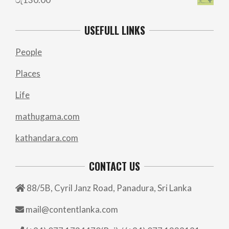
රු700.00.
රු500.00.
USEFULL LINKS
People
Places
Life
mathugama.com
kathandara.com
CONTACT US
88/5B, Cyril Janz Road, Panadura, Sri Lanka
mail@contentlanka.com