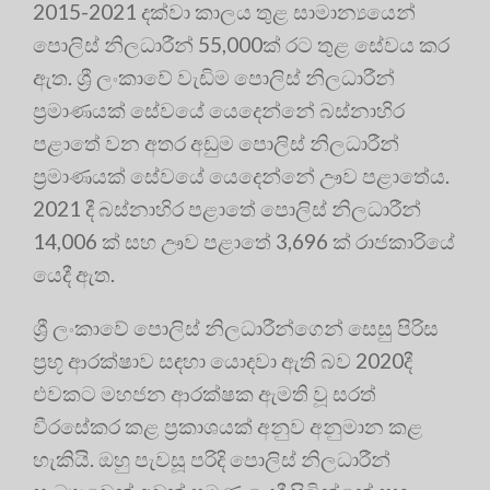
2015-2021 දක්වා කාලය තුළ සාමාන්‍යයෙන්
පොලිස් නිලධාරීන් 55,000ක් රට තුළ සේවය කර
ඇත. ශ්‍රී ලංකාවේ වැඩිම පොලිස් නිලධාරීන්
ප්‍රමාණයක් සේවයේ යෙදෙන්නේ බස්නාහිර
පළාතේ වන අතර අඩුම පොලිස් නිලධාරීන්
ප්‍රමාණයක් සේවයේ යෙදෙන්නේ ඌව පළාතේය.
2021 දී බස්නාහිර පළාතේ පොලිස් නිලධාරීන්
14,006 ක් සහ ඌව පළාතේ 3,696 ක් රාජකාරියේ
යෙදී ඇත.
ශ්‍රී ලංකාවේ පොලිස් නිලධාරීන්ගෙන් සෙසු පිරිස
ප්‍රභූ ආරක්ෂාව සඳහා යොදවා ඇති බව 2020දී
එවකට මහජන ආරක්ෂක ඇමති වූ සරත්
වීරසේකර කළ ප්‍රකාශයක් අනුව අනුමාන කළ
හැකියි. ඔහු පැවසූ පරිදි පොලිස් නිලධාරීන්