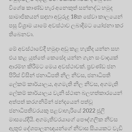
විශේෂ කාණ්ඩ හැර අනෙකුත් සන්නද්ධ හමුද
සාමාජිකයන් සඳහා අවුරුදු 18ක සේවා කාලයෙන්
පසු විශ්‍රාම යාමේ අවස්ථාව ලබාදීමට යෝජනා කර
තිබෙනවා.
මේ අවස්ථාවේදී හමුදා අඩු කළ හැකිද යන්න සහ
එය කළ යුත්තේ කෙසේද යන්න ගැන සංවාදයක්
ආරම්භ කිරීමට මෙය අවස්ථාවක්. ප්‍රචණ්ඩ ජන
පිරිස් විසින් ජනාධිපති නිල නිවස, ජනාධිපති
ලේකම් කාර්යාලය, අගමැති නිල නිවස, අගමැති
ලේකම් කාර්යාලය වැනි ස්ථාන බලහත්කාරයෙන්
අත්පත් කරගනිමින් ඡන්දයෙන් පත්වූ
ජනාධිපතිවරයකු පළවාහැරියේ 2022 ජුලි
මාසයේදීයි. අගමැතිවරයාගේ පෞද්ගලික නිවස
ඇතුළු දේශපාලනඥයන්ගේ නිවාස සියයකට වැඩි