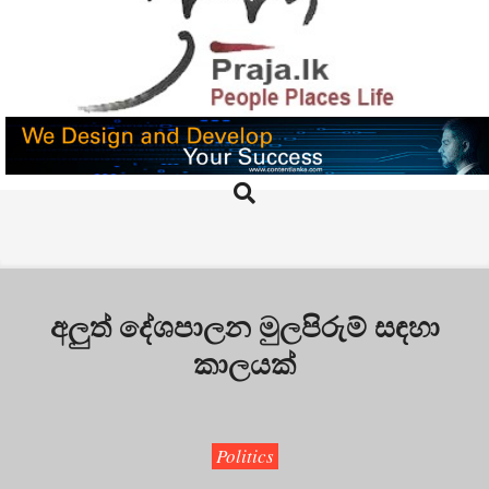
Skip
to
content
PRAJA.LK
Search
Primary
Navigation
Menu
අලුත් දේශපාලන මුලපිරුම් සඳහා
කාලයක්
Politics