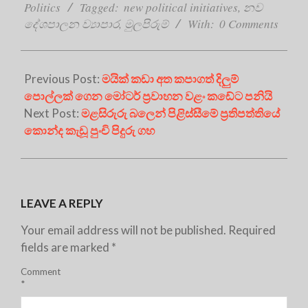
22
Politics
Tagged:
new political initiatives
,
නව
දේශපාලන ව්‍යාපාර
,
මුලපිරුම්
With:
0 Comments
Previous Post:
මයික් කඩා අත කපාගත් දිලුම්
පොල්ලක් ගෙන මෝටර් ප්‍රවාහන වළං කඩේට පනියි
Next Post:
මළසිරුරු බලෙන් පිළිස්සීමේ ප්‍රතිපත්තියේ
කොන්ද කැඩූ පුංචි පිදුරු ගහ
LEAVE A REPLY
Your email address will not be published.
Required
fields are marked
*
Comment
*