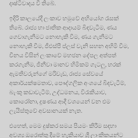
දෘෂ්ටිවාදය වී තිබේ.
ඉදිරි කාලයේදී ලංකාව හමුවේ අභියෝග රැසක්
තිබේ. රාජ්‍ය හා ජාතික ආදායම් බිඳවැටීම, ණය
ගෙවාගැනීමට නොහැකි වීම, ණය ගැනීමට
නොහැකි වීම, ජීඑස්පී ප්ලස් වැනි සහන අහිමි වීම,
චීනය විසින් ලංකාවේ මහජන දේපල අත්පත්
කරගැනීම, ජිනීවා මානව හිමිකම් ගැටලු, හරක්
ඇමතිවරුන්ගේ මරිවැඩ, රාජ්‍ය සේවයේ
අකාර්යක්ෂමතාව, පෞද්ගලික අංශයේ බිඳවැටීම්,
බැංකු කඩාවැටීම්, උද්ධමනය, විරැකියාව,
කොරෝනා, දූෂණය ආදී වශයෙන් වන එම
ලැයිස්තුවේ අවසානයක් නැත.
එහෙත්, මෙම දුෂ්කර සමය පියමං කිරීම සඳහා
අවශ්‍ය ඔරොත්තු දීමේ හැකියාව ශ්‍රී ලාංකිකයන්ට