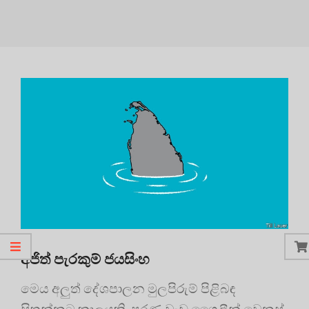
අජිත් පැරකුම් ජයසිංහ
මෙය අලුත් දේශපාලන මුලපිරුම් පිළිබඳ
සිතන්නට කාලයකි. පරණ වැඩ ශෛලීන් වෙනස්