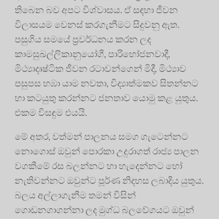
තිබෙන බව අපට විශ්වාසය. ඒ සඳහා ජීවන
විලාසයම වෙනස් කරගැනීමට සිදුවනු ඇත.
පසුගිය සමයේ ප්‍රවර්ධනය කරන ලද
කාමසුඛල්ලිකානුයෝගී, පාරිභෝජනවාදී,
මිථ්‍යාදෘෂ්ටික ජීවන රටාවන්ගෙන් මිදී, මිථ්‍යාව
පසුපස හඹා යාම නවතා, විද්‍යාත්මකව සිතන්නට
හා කටයුතු කරන්නට ජනතාව යොමු කළ යුතුය.
එකම විසඳුම එයයි.
මේ අතර, වත්මන් පාලනය සමග ගැටෙන්නට
නොගොස් ඔවුන් පොරකා උදුරාගත් රාජ්‍ය පාලන
වගකීමේ රස බලන්නට හා හැදෙන්නට හෝ
නැතිවන්නට ඔවුන්ට පූර්ණ නිදහස ලබාදිය යුතුය.
බලය අල්ලාගැනීම තමන් විසින්
ගොඩනගාගන්නා ලද මුග්ධ බලවේගයට ඔවුන්