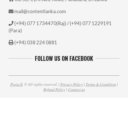
mail@contentlanka.com
(+94) 077 1734470(Raj) / (+94) 077 1229191
(Para)
(+94) 038 224 0881
FOLLOW US ON FACEBOOK
Praja.lk
© All rights reserved. |
Privacy Policy
|
Terms & Condition
|
Refund Policy
|
Contact us