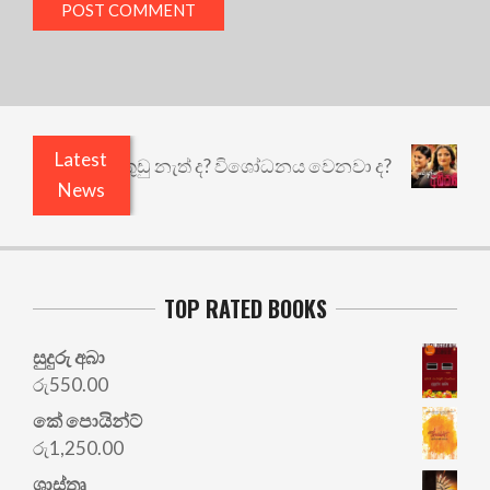
Latest
යෙයි ඇතුළෙයි කුඩු නැත් ද? විශෝධනය වෙනවා ද?
අභ
News
TOP RATED BOOKS
සුදුරු අබා
රු
550.00
කේ පොයින්ට්
රු
1,250.00
ශාස්තෘ