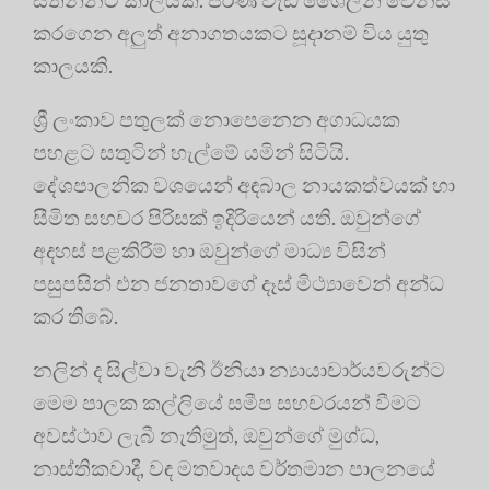
කරගෙන අලුත් අනාගතයකට සූදානම් විය යුතු
කාලයකි.
ශ්‍රී ලංකාව පතුලක් නොපෙනෙන අගාධයක
පහළට සතුටින් හැල්මේ යමින් සිටියි.
දේශපාලනික වශයෙන් අඳබාල නායකත්වයක් හා
සීමිත සහචර පිරිසක් ඉදිරියෙන් යති. ඔවුන්ගේ
අදහස් පළකිරීම් හා ඔවුන්ගේ මාධ්‍ය විසින්
පසුපසින් එන ජනතාවගේ දෑස් මිථ්‍යාවෙන් අන්ධ
කර තිබේ.
නලින් ද සිල්වා වැනි ඊනියා න්‍යායාචාර්යවරුන්ට
මෙම පාලක කල්ලියේ සමීප සහචරයන් වීමට
අවස්ථාව ලැබී නැතිමුත්, ඔවුන්ගේ මුග්ධ,
නාස්තිකවාදී, වඳ මතවාදය වර්තමාන පාලනයේ