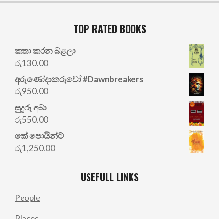
TOP RATED BOOKS
කතා කරන බළලා
රු
130.00
අරු‍ණෝදාකරුවෝ #Dawnbreakers
රු
950.00
සුදුරු අබා
රු
550.00
කේ පොයින්ට්
රු
1,250.00
USEFULL LINKS
People
Places