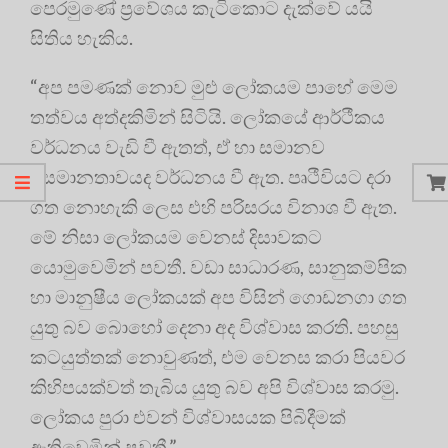
පෙරමුණේ ප්‍රවේශය කැටිකොට දැක්වේ යයි
සිතිය හැකිය.
“අප පමණක් නොව මුළු ලෝකයම පාහේ මෙම
තත්වය අත්දකිමින් සිටියි. ලෝකයේ ආර්ථීකය
වර්ධනය වැඩි වී ඇතත්, ඒ හා සමානව
අසමානතාවයද වර්ධනය වී ඇත. පෘථීවියට දරා
ගත නොහැකි ලෙස එහි පරිසරය විනාශ වී ඇත.
මේ නිසා ලෝකයම වෙනස් දිසාවකට
යොමුවෙමින් පවතී. වඩා සාධාරණ, සානුකම්පික
හා මානුෂීය ලෝකයක් අප විසින් ගොඩනගා ගත
යුතු බව බොහෝ දෙනා අද විශ්වාස කරති. පහසු
කටයුත්තක් නොවුණත්, එම වෙනස කරා පියවර
කිහිපයක්වත් තැබිය යුතු බව අපි විශ්වාස කරමු.
ලෝකය පුරා එවන් විශ්වාසයක පිබිදීමක්
ඇතිවෙමින් පවතී.”