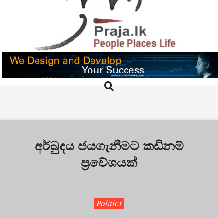
Skip
to
content
PRAJA.LK
Search
Primary
Navigation
Menu
අර්බුදය ජයගැනීමට කඩිනම්
ප්‍රවේශයක්
Politics