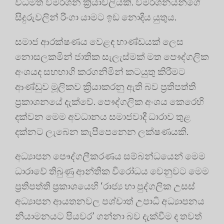
විධිමත් විමර්ශන ක්‍රියාවලියකි. විමර්ශනයන්ගේ
සිදුරුවලින් රිංගා යාමට ඉඩ නොදිය යුතුය.
සමාජ ආරක්ෂණය වෙළඳ භාණ්ඩයක් ලෙස
නොසලකමින් ජාතික සැලැස්මක් මත පෞද්ගලික
අංශයද සහභාගි කරගනිමින් කටයුතු කිරීමට
ආණ්ඩුව මූලිකව ක්‍රියාකරනු ඇති බව ප්‍රතිපත්ති
ප්‍රකාශනයේ දැක්වේ. පෞද්ගලික අංශය කෙරෙහි
දක්වන මෙම අවධානය සමාජවාදී ධාරාව තුළ
දක්නට ලැබෙන කැපීපෙනෙන ලක්ෂණයකි.
අධ්‍යාපන පෞද්ගලීකරණය සම්බන්ධයෙන් මෙම
ධාරාවේ තිබුණු ආන්තික විරෝධය වෙනුවට මෙම
ප්‍රතිපත්ති ප්‍රකාශයෙහි ‘රාජ්‍ය හා පුද්ගලික උසස්
අධ්‍යාපන ආයතනවල පශ්චාත් උපාධි අධ්‍යාපනය
නියාමනයට පියවර’ ගන්නා බව දැක්වීම ද තවත්