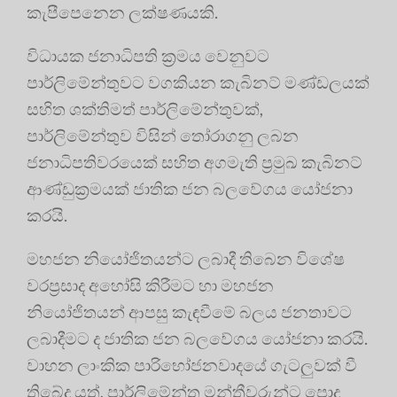
කැපීපෙනෙන ලක්ෂණයකි.
විධායක ජනාධිපති ක්‍රමය වෙනුවට
පාර්ලිමේන්තුවට වගකියන කැබිනට් මණ්ඩලයක්
සහිත ශක්තිමත් පාර්ලිමේන්තුවක්,
පාර්ලිමේන්තුව විසින් තෝරාගනු ලබන
ජනාධිපතිවරයෙක් සහිත අගමැති ප්‍රමුඛ කැබිනට්
ආණ්ඩුක්‍රමයක් ජාතික ජන බලවේගය යෝජනා
කරයි.
මහජන නියෝජිතයන්ට ලබාදී තිබෙන විශේෂ
වරප්‍රසාද අහෝසි කිරීමට හා මහජන
නියෝජිතයන් ආපසු කැඳවීමේ බලය ජනතාවට
ලබාදීමට ද ජාතික ජන බලවේගය යෝජනා කරයි.
වාහන ලාංකික පාරිභෝජනවාදයේ ගැටලුවක් වී
තිබේද යත්, පාර්ලිමේන්තු මන්ත්‍රීවරුන්ට පොදු