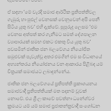
ඒ සඳහා ‘මේ වැරදි සමාජ ආර්ථීක ප්‍රතිපත්තිවල
ගැඹුරු හා පුළුල් වෙනසක් වෙනුවෙන් අපි පෙනී
සිටිය යුතු බව’ එහි දැක්වේ. සුපුරුදු ලෙසම ‘එම
වෙනස අත්පත් කර ගැනීමට සමත් දේශපාලන
ව්‍යාපාරයක් සමඟ එකට එකතු විය යුතු බව’
පවසමින් ජාතික ජන බලවේගය නියෝජිත
සමුළුවක් පැවැත්වූ අතර එමගින් එම සංවිධානයේ
අභ්‍යන්තරය නියෝජනය වන ආකාරය පිළිබඳ යම්
චිත්‍රයක් සමාජයට ලබාදුන්නේය.
ජාතික ජන බලවේගයේ ප්‍රතිපත්ති ප්‍රකාශයනය
සමාජවාදී ප්‍රතිපත්තියක් මත පදනම් වූවක්
නොවේ. එය ශ්‍රී ලංකාවේ පවත්නා ධනේශ්වර
ක්‍රමයට යම් යම් සමාජ ප්‍රජාතන්ත්‍රවාදී සංශෝධන