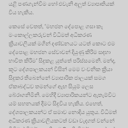
යළි පණගැන්වීම හෝ එවැනි අලුත් ව්‍යාපෘතියක්
විය හැකිය.
කෙසේ වෙතත්, ‘මහජන දේපොළ ගසා කෑ
මංකොල්ලකරුවන් විධිමත් අධිකරණ
ක්‍රියාවලියක් මගින් දණ්ඩනයට යටත් කොට එම
දේපොළ මහජන සේවාවන් දියුණු කිරීම සඳහා
භාවිත කිරීම’ සිදුකළ යුත්තේ පරිස්සමෙනි. මන්ද,
කූට දේශපාලකයන් විසින් මෙම වංචනික ක්‍රියා
සිදුකර තිබෙන්නේ ව්‍යාපාරික ජාලයක් සමග
ඒකාබද්ධව තමන්ගේ ඇඟ සියුම් ලෙස
බේරාගනිමිනි. මෙහිදී ව්‍යාපාරිකයන්ට ඇතැම්විට
යම් සහනයක් දීමට සිදුවිය හැකිය. එහෙත්,
දේශපාලකයන්ට ඒ සමාව නොදිය යුතුය. විධිමත්
අධිකරණ ක්‍රියාවලියකටත් වඩා වැදගත් වන්නේ