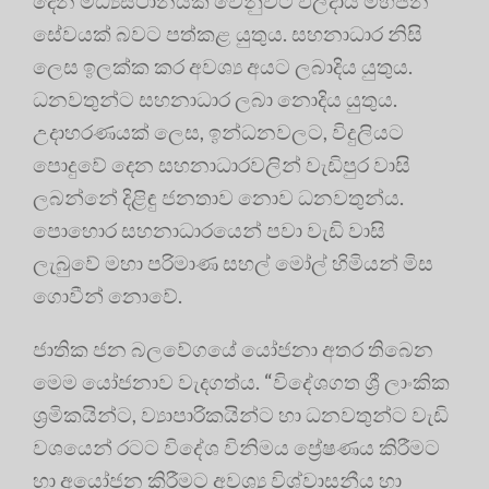
දෙන මධ්‍යස්ථානයක් වෙනුවට ඵලදායී මහජන
සේවයක් බවට පත්කළ යුතුය. සහනාධාර නිසි
ලෙස ඉලක්ක කර අවශ්‍ය අයට ලබාදිය යුතුය.
ධනවතුන්ට සහනාධාර ලබා නොදිය යුතුය.
උදාහරණයක් ලෙස, ඉන්ධනවලට, විදුලියට
පොදුවේ දෙන සහනාධාරවලින් වැඩිපුර වාසි
ලබන්නේ දිළිඳු ජනතාව නොව ධනවතුන්ය.
පොහොර සහනාධාරයෙන් පවා වැඩි වාසි
ලැබුවේ මහා පරිමාණ සහල් මෝල් හිමියන් මිස
ගොවීන් නොවේ.
ජාතික ජන බලවේගයේ යෝජනා අතර තිබෙන
මෙම යෝජනාව වැදගත්ය. “විදේශගත ශ්‍රී ලාංකික
ශ්‍රමිකයින්ට, ව්‍යාපාරිකයින්ට හා ධනවතුන්ට වැඩි
වශයෙන් රටට විදේශ විනිමය ප්‍රේෂණය කිරීමට
හා අයෝජන කිරීමට අවශ්‍ය විශ්වාසනීය හා