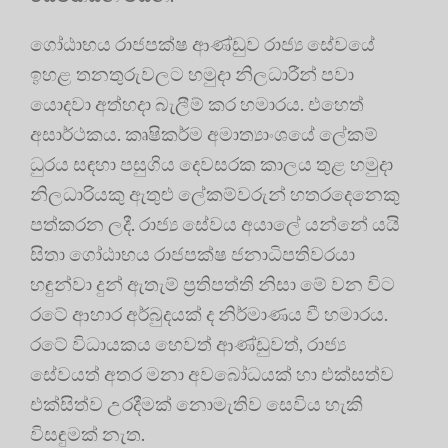
ගෝඨාභය රාජපක්ෂ ආණ්ඩුව රාජ්‍ය සේවයේ
ඉහළ තනතුරුවලට හමුදා නිලධාරීන් පවා
යොදවා අත්හදා බැලීම් කර හමාරය. එහෙත්
අසාර්ථකය. කෘෂිකර්ම අමාත්‍යාංශයේ ලේකම්
ධුරය සඳහා පසුගිය දෙවසරක කාලය තුළ හමුදා
නිලධාරියකු ඇතුළු ලේකම්වරුන් හතරදෙනෙකු
පත්කරන ලදී. රාජ්‍ය සේවය අයාලේ යන්නේ යයි
සිතා ගෝඨාභය රාජපක්ෂ ජනාධිපතිවරයා
හඳුන්වා දුන් ඇතැම් ප්‍රතිපත්ති නිසා මේ වන විට
රටේ ආහාර අර්බුදයක් ද නිර්මාණය වී හමාරය.
රටේ විධායකය හෙවත් ආණ්ඩුවත්, රාජ්‍ය
සේවයත් අතර මනා අවබෝධයක් හා එක්සත්ව
එක්සිත්ව උරදීමක් නොමැතිව සෙවිය හැකි
විසඳුමක් නැත.