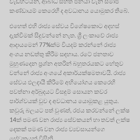
වැඩිහිටියන්, ආබාධ සහිත ජනයා වැනි සමාජ
කණ්ඩායම් කෙරෙහි ද අවධානය යොමුකර තිබේ.
එහෙත් එහි රාජ්‍ය සේවය විශේෂකොට අදහස්
දැක්වීමක් සිදුවන්නේ නැත. ශ්‍රී ලංකාවේ රාජ්‍ය
ආදායමෙන් 77%ක්ම වියදම් කරන්නේ රාජ්‍ය
අංශය නඩත්තු කිරීම සඳහාය. රටේ ජනතාව
මුහුණදෙන ප්‍රශ්න අතරින් බහුතරයකට හේතුව
වන්නේ රාජ්‍ය අංශයේ අකාර්යක්ෂමතාවයි. රාජ්‍ය
සේවය ඵලදායී කිරීමේ අභියෝගය කෙරෙහි
පවත්නා අර්බුදයට විසඳුම් සොයන කවර
පාර්ශ්වයක් වුව ද අවධානය යොමුකළ යුතුය.
කවුරු බලයට පත් වුණත්, රජය කරවන්නේ ලක්ෂ
14ක් පමණ වන රාජ්‍ය සේවකයන් හා තවත් ලක්ෂ
දෙකක් පමණ වන රාජ්‍ය ව්‍යවසායන්ගෙ
සේවකයන් විසිනි.