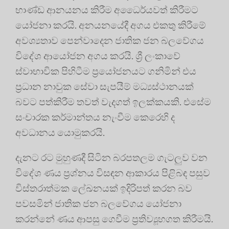
භාණ්ඩ ආනයනය කිරීම අධෛර්යවත් කිරීමට
යෝජනා කරයි. අනයනයේදී අගය එකතු කිරීමේ
අවශ්‍යතාව පෙන්වාදෙන ජාතික ජන බලවේගය
විදේශ ආයෝජන අගය කරයි. ශ්‍රී ලංකාවේ
ස්වාභාවික පිහිටීම ප්‍රයෝජනයට ගනිමින් එය
ප්‍රධාන නාවුක සේවා සැපයීම් මධ්‍යස්ථානයක්
බවට පත්කිරීම තවත් වැදගත් ඉලක්කයකි. එසේම
සංචාරක කර්මාන්තය නැංවීම කෙරෙහි ද
අවධානය යොමුකරයි.
දැනට රට මුහුණදී සිටින බරපතලම ගැටලුව වන
විදේශ ණය ප්‍රශ්නය විසඳන ආකාරය පිළිබඳ පසුව
විස්තරාත්මක ලේඛනයක් ඉදිරිපත් කරන බව
පවසමින් ජාතික ජන බලවේගය යෝජනා
කරන්නේ ණය ආපසු ගෙවීම ප්‍රතිව්‍යූහගත කිරීමයි.