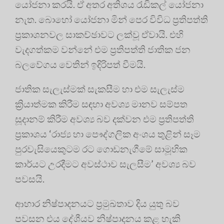
යෝජනා කරයි. ඒ අතර අතිශය රැඩිකල් යෝජනා
නැත. බොහෝ යෝජනා මින් පෙර විවිධ ප්‍රතිපත්ති
ප්‍රකාශනවල සාකච්ඡාවට ලක්වූ ඒවායි. එහි
වැදගත්කම වන්නේ එම ප්‍රතිපත්ති ජාතික ජන
බලවේගය වෙතින් ඉදිරිපත් වීමයි.
ජාතික සැලැස්මක් සැකසීම හා එම සැලැස්ම
ක්‍රියාත්මක කිරීම සඳහා අවශ්‍ය මානව සම්පත
සූදානම් කිරීම අවශ්‍ය බව දක්වන එම ප්‍රතිපත්ති
ප්‍රකාශය ‘රාජ්‍ය හා පෞද්ගලික අංශය තුළින් සෑම
පුරවැසියෙකුටම රට ගොඩනැගීමේ සාමූහික
කාර්යට උරදීමට අවස්ථාව සැලසීම’ අවශ්‍ය බව
පවසයි.
ආහාර නිෂ්පාදනයට ප්‍රමුඛතාව දිය යුතු බව
පවසන එය දේශීයව නිෂ්පාදනය කළ හැකි