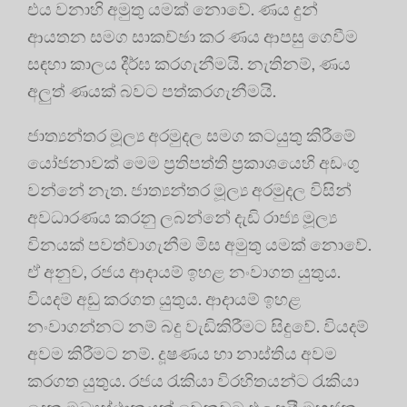
එය වනාහි අමුතු යමක් නොවේ. ණය දුන්
ආයතන සමග සාකච්ඡා කර ණය ආපසු ගෙවීම
සඳහා කාලය දීර්ඝ කරගැනීමයි. නැතිනම්, ණය
අලුත් ණයක් බවට පත්කරගැනීමයි.
ජාත්‍යන්තර මූල්‍ය අරමුදල සමග කටයුතු කිරීමේ
යෝජනාවක් මෙම ප්‍රතිපත්ති ප්‍රකාශයෙහි අඩංගු
වන්නේ නැත. ජාත්‍යන්තර මූල්‍ය අරමුදල විසින්
අවධාරණය කරනු ලබන්නේ දැඩි රාජ්‍ය මූල්‍ය
විනයක් පවත්වාගැනීම මිස අමුතු යමක් නොවේ.
ඒ අනුව, රජය ආදායම් ඉහළ නංවාගත යුතුය.
වියදම් අඩු කරගත යුතුය. ආදායම් ඉහළ
නංවාගන්නට නම් බදු වැඩිකිරීමට සිදුවේ. වියදම්
අවම කිරීමට නම්. දූෂණය හා නාස්තිය අවම
කරගත යුතුය. රජය රැකියා විරහිතයන්ට රැකියා