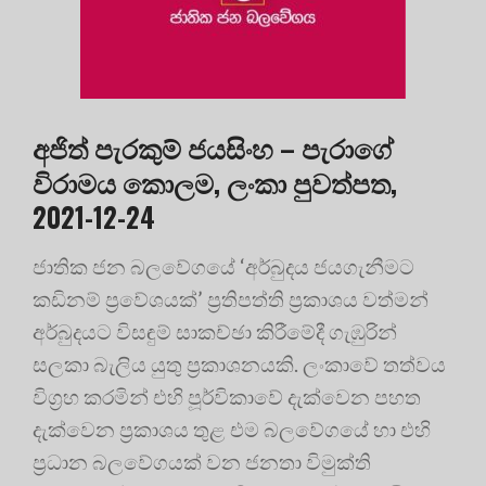
අජිත් පැරකුම් ජයසිංහ – පැරාගේ
විරාමය කොලම, ලංකා පුවත්පත,
2021-12-24
ජාතික ජන බලවේගයේ ‘අර්බුදය ජයගැනීමට
කඩිනම් ප්‍රවේශයක්’ ප්‍රතිපත්ති ප්‍රකාශය වත්මන්
අර්බුදයට විසඳුම් සාකච්ඡා කිරීමේදී ගැඹුරින්
සලකා බැලිය යුතු ප්‍රකාශනයකි. ලංකාවේ තත්වය
විග්‍රහ කරමින් එහි පූර්විකාවේ දැක්වෙන පහත
දැක්වෙන ප්‍රකාශය තුළ එම බලවේගයේ හා එහි
ප්‍රධාන බලවේගයක් වන ජනතා විමුක්ති