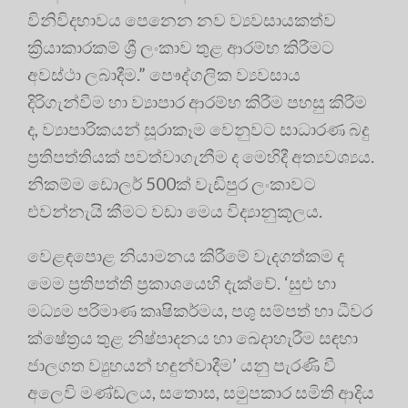
විනිවිදභාවය පෙනෙන නව ව්‍යවසායකත්ව
ක්‍රියාකාරකම් ශ්‍රී ලංකාව තුළ ආරම්භ කිරීමට
අවස්ථා ලබාදීම.” පෞද්ගලික ව්‍යවසාය
දිරිගැන්වීම හා ව්‍යාපාර ආරම්භ කිරීම පහසු කිරීම
ද, ව්‍යාපාරිකයන් සූරාකෑම වෙනුවට සාධාරණ බදු
ප්‍රතිපත්තියක් පවත්වාගැනීම ද මෙහිදී අත්‍යවශ්‍යය.
නිකම්ම ඩොලර් 500ක් වැඩිපුර ලංකාවට
එවන්නැයි කීමට වඩා මෙය විද්‍යානුකූලය.
වෙළඳපොළ නියාමනය කිරීමේ වැදගත්කම ද
මෙම ප්‍රතිපත්ති ප්‍රකාශයෙහි දැක්වේ. ‘සුළු හා
මධ්‍යම පරිමාණ කෘෂිකර්මය, පශු සම්පත් හා ධීවර
ක්ෂේත්‍රය තුළ නිෂ්පාදනය හා ඛෙදාහැරීම සඳහා
ජාලගත ව්‍යුහයන් හඳුන්වාදීම’ යනු පැරණි වී
අලෙවි මණ්ඩලය, සතොස, සමුපකාර සමිති ආදිය