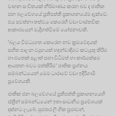
වාහන සංචිතයක් නිර්මාණය කරන බව ද ජාතික
ජන බලවේගයේ ප්‍රතිපත්ති ප්‍රකාශනයේම දැක්වේ.
එය පවත්නා තත්වය කෙරෙහි වඩා වාස්තවික
ආකාරයෙන් මැදිහත්වීමේ යෝජනාවකි.
‘බලය විමධ්‍යගත කෙරෙන නව ක්‍රමවේදයක්
සහිත පාලන ව්‍යූහයක් හඳුන්වාදීමට කටයුතු කිරීම
හා එතෙක් පළාත් සභා විධිමත් හා කාර්යක්ෂම
ආයතන බවට පත්කිරීම’ ජාතික ප්‍රශ්නය
සම්බන්ධයෙන් මෙම ධාරාවේ වඩා ඉදිරිගාමී
ප්‍රවේශයකි.
ජාතික ජන බලවේගයේ ප්‍රතිපත්ති ප්‍රකාශනයෙහි
ස්ත්‍රීන් සම්බන්ධයෙන් ඉතා සාධනීය ප්‍රවේශයක්
දක්නට ලැබේ. සුළුතර ලිංගික ප්‍රජාවන්,