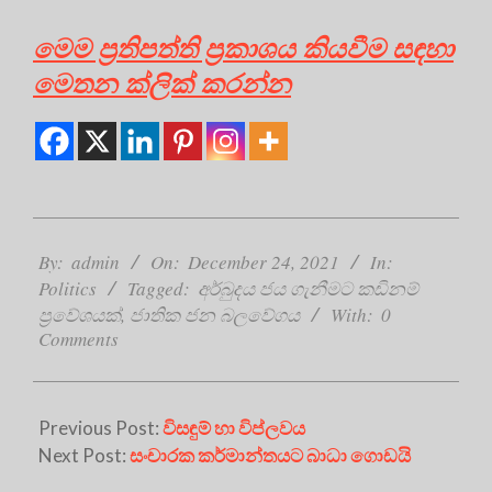
මෙම ප්‍රතිපත්ති ප්‍රකාශය කියවීම සඳහා
මෙතන ක්ලික් කරන්න
2021-
12-
By:
admin
On:
December 24, 2021
In:
24
Politics
Tagged:
අර්බුදය ජය ගැනීමට කඩිනම්
ප්‍රවේශයක්
,
ජාතික ජන බලවේගය
With:
0
Comments
Previous Post:
විසඳුම් හා විප්ලවය
Next Post:
සංචාරක කර්මාන්තයට බාධා ගොඩයි