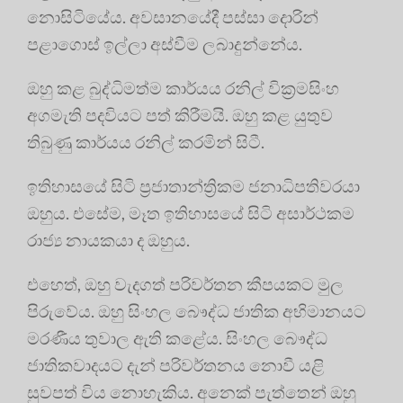
නොසිටියේය. අවසානයේදී පස්සා දොරින්
පළාගොස් ඉල්ලා අස්වීම ලබාදුන්නේය.
ඔහු කළ බුද්ධිමත්ම කාර්යය රනිල් වික්‍රමසිංහ
අගමැති පදවියට පත් කිරීමයි. ඔහු කළ යුතුව
තිබුණු කාර්යය රනිල් කරමින් සිටී.
ඉතිහාසයේ සිටි ප්‍රජාතාන්ත්‍රිකම ජනාධිපතිවරයා
ඔහුය. එසේම, මෑත ඉතිහාසයේ සිටි අසාර්ථකම
රාජ්‍ය නායකයා ද ඔහුය.
එහෙත්, ඔහු වැදගත් පරිවර්තන කීපයකට මුල
පිරුවේය. ඔහු සිංහල බෞද්ධ ජාතික අභිමානයට
මරණීය තුවාල ඇති කළේය. සිංහල බෞද්ධ
ජාතිකවාදයට දැන් පරිවර්තනය නොවී යළි
සුවපත් විය නොහැකිය. අනෙක් පැත්තෙන් ඔහු