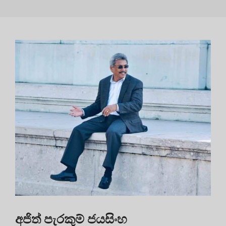
අජිත් පැරකුම් ජයසිංහ