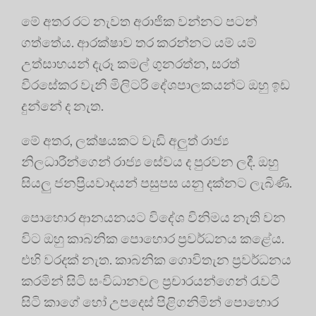
මේ අතර රට නැවත අරාජික වන්නට පටන්
ගත්තේය. ආරක්ෂාව තර කරන්නට යම් යම්
උත්සාහයන් දැරූ කමල් ගුනරත්න, සරත්
වීරසේකර වැනි මිලිටරි දේශපාලකයන්ට ඔහු ඉඩ
දුන්නේ ද නැත.
මේ අතර, ලක්ෂයකට වැඩි අලුත් රාජ්‍ය
නිලධාරීන්ගෙන් රාජ්‍ය සේවය ද පුරවන ලදී. ඔහු
සියලු ජනප්‍රියවාදයන් පසුපස යනු දක්නට ලැබිණි.
පොහොර ආනයනයට විදේශ විනිමය නැති වන
විට ඔහු කාබනික පොහොර ප්‍රවර්ධනය කළේය.
එහි වරදක් නැත. කාබනික ගොවිතැන ප්‍රවර්ධනය
කරමින් සිටි සංවිධානවල ප්‍රචාරයන්ගෙන් රැවටී
සිටි කාගේ හෝ උපදෙස් පිළිගනිමින් පොහොර