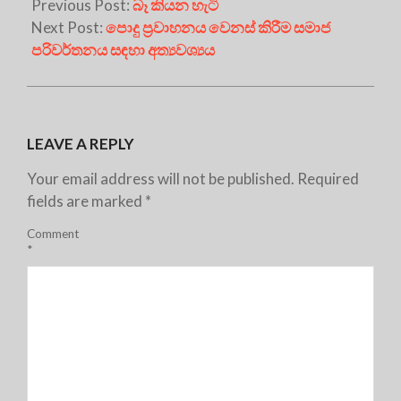
Previous Post:
බෑ කියන හැටි
Next Post:
පොදු ප්‍රවාහනය වෙනස් කිරීම සමාජ
පරිවර්තනය සඳහා අත්‍යවශ්‍යය
LEAVE A REPLY
Your email address will not be published.
Required
fields are marked
*
Comment
*