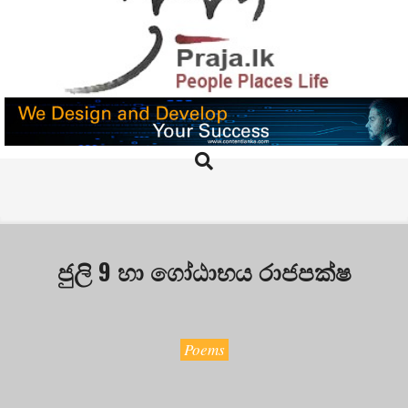
Skip
to
content
PRAJA.LK
Search
Primary
Navigation
Menu
ජුලි 9 හා ගෝඨාභය රාජපක්ෂ
Poems