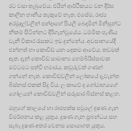
රට වසා තැබුවේය. එයින් ආර්ථිකයට වන දීර්ඝ
කාලීන හානිය තැකුවේ නැත. එසේම, රාජ්‍ය
අරමුදල්වලින් පන්දාහේ පියලි බෙදමින් මිනිසුන්ට
නිකම් සිටින්නට දිරිගැන්වූයේය. ධම්මික පැණිය
වැනි විකාර රැසකට ඉඩ දුන්නේය. අවසානයේදී
එන්නත් හා කොවිඩ් යන දෙකම ආවේය. තවමත්
ඇත. දැන් කොවිඩ් සාමාන්‍ය හෙම්බිරිස්සාවක
මට්ටමට පත්වී හමාරය. කවුරුවත් ගණන්
ගන්නේ නැත. කොවිඩ්වලින් ලෝකයේ දැවැන්ත
බිස්නස් එකක් සිදු විය. ලංකාවේ ද ගෝඨාභයගේ
ගෝලයන් කොවිඩ්වලින් සරුසාර බිස්නස් කළහ.
ඔහුගේ කාලයේ හා රාජපක්ෂ පවුලේ දූෂණ ගැන
විමර්ශනය කළ යුතුය. දූෂණ ගැන ප්‍රබන්ධය සහ
සැබෑ දූෂණ අතර වෙනස සොයාගත යුතුය.