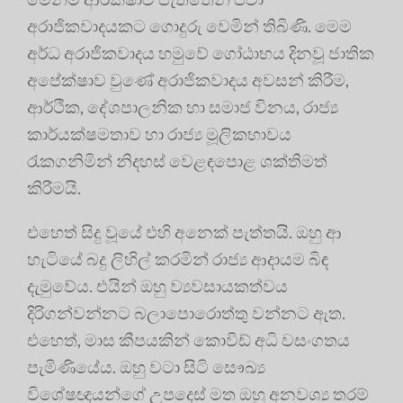
අරාජිකවාදයකට ගොදුරු වෙමින් තිබිණි. මෙම
අර්ධ අරාජිකවාදය හමුවේ ගෝඨාභය දිනවූ ජාතික
අපේක්ෂාව වුණේ අරාජිකවාදය අවසන් කිරීම,
ආර්ථික, දේශපාලනික හා සමාජ විනය, රාජ්‍ය
කාර්යක්ෂමතාව හා රාජ්‍ය මූලිකභාවය
රැකගනිමින් නිදහස් වෙළඳපොළ ශක්තිමත්
කිරීමයි.
එහෙත් සිදු වූයේ එහි අනෙක් පැත්තයි. ඔහු ආ
හැටියේ බදු ලිහිල් කරමින් රාජ්‍ය ආදායම බිඳ
දැමුවේය. එයින් ඔහු ව්‍යවසායකත්වය
දිරිගන්වන්නට බලාපොරොත්තු වන්නට ඇත.
එහෙත්, මාස කීපයකින් කොවිඩ් අධි වසංගතය
පැමිණියේය. ඔහු වටා සිටි සෞඛ්‍ය
විශේෂඥයන්ගේ උපදෙස් මත ඔහු අනවශ්‍ය තරම්