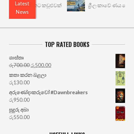
Latest
නත් යථාර්ථයකට කවුළුවක්
ශ්‍රී ලංකාවේ ණය ශ්‍රේණිග
News
TOP RATED BOOKS
ශාස්තෘ
Original
Current
රු
700.00
රු
500.00
price
price
කතා කරන බළලා
was:
is:
රු
130.00
රු700.00.
රු500.00.
අරු‍ණෝදාකරුවෝ #Dawnbreakers
රු
950.00
සුදුරු අබා
රු
550.00