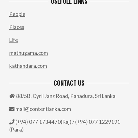
USEFULL LINKS
People
Places
Life
mathugama.com
kathandara.com
CONTACT US
88/5B, Cyril Janz Road, Panadura, Sri Lanka
mail@contentlanka.com
(+94) 077 1734470(Raj) / (+94) 077 1229191
(Para)