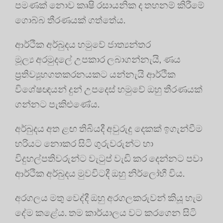
පමණක් නොව කෘෂි රසායනික ද තහනම් කිරීමේ
ගොබ්බ තීරණයක් ගත්තේය.
ආර්ථික අර්බුදය හමුවේ ජාත්‍යන්තර
මූල්‍ය අරමුදලේ උපකාර ලබාගන්නැයි, ණය
ප්‍රතිව්‍යූහගතකරනයකට යන්නැයි ආර්ථික
විශේෂඥයන් දුන් උපදෙස් හමුවේ ඔහු තීරණයක්
ගන්නට පැකිළුණේය.
අර්බුදය අත ළඟ තිබියදී අවුරුදු දෙකක් ඉගැන්වීම
හරියට නොකර සිටි ගුරුවරුන්ට හා
විදුහල්පතිවරුන්ට වැටුප් වැඩි කර දෙන්නට පවා
ආර්ථික අර්බුදය මුවවිටදී ඔහු නිර්ලෝභී විය.
අරගලය මතු වෙද්දී ඔහු අරගලකරුවන් කියූ හැම
දේම කළේය. තම කාර්යාලය වට කරගෙන සිටි