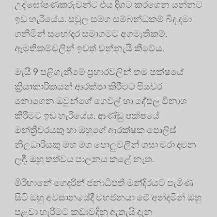
උද්ඝෝෂණකරුවන්ට එය දිගට කරගෙන යන්නට
ඉඩ හැරියේය. පවුල සමග සම්බන්ධකම් බිඳ දමා
ගනිමින් සහෝදර සමාගමට අගමැතිකම්,
ඇමතිකම්වලින් ඉවත් වන්නැයි කීවේය.
මැයි 9 පළිගැනීමේ ප්‍රහාරවලින් තම පක්ෂයේ
ක්‍රියාකාරිකයන් ආරක්ෂා කිරීමට පියවර
නොගෙන ඔවුන්ගේ ගෙවල් හා දේපල විනාශ
කිරීමට ඉඩ හැරියේය. ආණ්ඩු පක්ෂයේ
මන්ත්‍රීවරයකු හා ඔහුගේ ආරක්ෂක පොලිස්
නිලධාරියකු මහ මග පොලුවලින් ගසා මරා දමන
ලදී. ඔහු තත්වය පාලනය කළේ නැත.
මිරිහානේ ගෙදරින් ජනාධිපති මන්දිරයට පැමිණ
සිටි ඔහු අවසානයේදී මහජනයා මේ අන්දමින් ඔහු
පළවා හැරීමට කඩාවදිනු ඇතැයි දැන