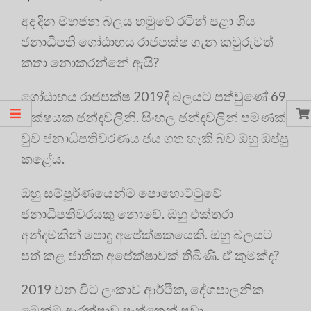
අද දින මහජන බලය හමුවේ රටින් පළා ගිය
ජනාධිපති ගෝඨාභය රාජපක්ෂ ගැන කවුරුවත්
කතා නොකරන්නේ ඇයි?
ගෝඨාභය රාජපක්ෂ 2019දී බලයට පත්වුණේ 69
ලක්ෂයක ඡන්දවලිනි. සිංහල ඡන්දවලින් පමණක්
වුව ජනාධිපතිවරණය ජය ගත හැකි බව ඔහු ඔප්පු
කළේය.
ඔහු සම්පූර්ණයෙන්ම පොහොට්ටුවේ
ජනාධිපතිවරයකු නොවේ. ඔහු එක්තරා
අන්දමකින් පොදු අපේක්ෂකයෙකි. ඔහු බලයට
පත් කළ ජාතික අපේක්ෂාවක් තිබිණි. ඒ කුමක්ද?
2019 වන විට ලංකාව ආර්ථික, දේශපාලනික
මෙන්ම ආරක්ෂාව පැත්තෙන් පවා