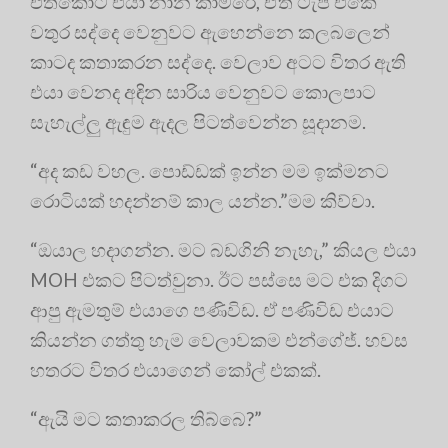
එතකොට එයා නාන කාමරේ, ඒත් ටැප් එකේ
වතුර සද්දෙ වෙනුවට ඇහෙන්නෙ කලබලෙන්
කාටද කතාකරන සද්දෙ. වෙලාව අටට විතර ඇති
එයා වෙනද අඳින සාරිය වෙනුවට කොලපාට
සැහැල්ලු ඇඳුම ඇදල පිටත්වෙන්න සූදානම.
“අද කඩ වහල. පොඩ්ඩක් ඉන්න මම ඉක්මනට
රොටියක් හදන්නම් කාල යන්න.”මම කිව්වා.
“ඔයාල හදාගන්න. මට බඩගිනි නැහැ,” කියල එයා
MOH එකට පිටත්වුනා. ඊට පස්සෙ මට එක දිගට
ආපු ඇමතුම් එයාගෙ පණිවිඩ. ඒ පණිවිඩ එයාට
කියන්න ගත්තු හැම වෙලාවකම එන්ගේජ්. හවස
හතරට විතර එයාගෙන් කෝල් එකක්.
“ඇයි මට කතාකරල තිබ්බෙ?”