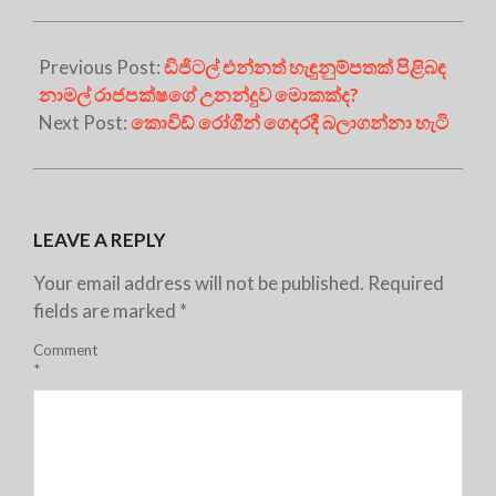
Previous Post:
ඩිජිටල් එන්නත් හැඳුනුම්පතක් පිළිබඳ
නාමල් රාජපක්ෂගේ උනන්දුව මොකක්ද?
Next Post:
කොවිඩ් රෝගීන් ගෙදරදී බලාගන්නා හැටි
LEAVE A REPLY
Your email address will not be published.
Required
fields are marked
*
Comment
*