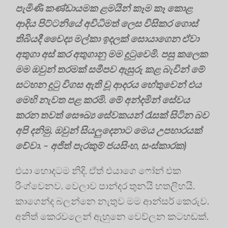
පැමිණි කණ්ඩායමක ළමයින් කෑම කෑ කොළ
ආදිය පිට්ටනියේ අවිධිමත් ලෙස විසිකර ගොස්
තිබියදී වෛද්‍ය මල්කා ඉදලක් සොයාගෙන ඒවා
අතුගා අස් කර අතුගානු මම දුටුවෙමි. පසු කලෙක
මම ඔවුන් තරමක් සමීපව ඇසුරු කළ බැවින් මේ
සටහන දුටු විගස ඇති වූ ආදරය හේතුවෙන් එය
මෙහි නැවත පළ කරමි. මේ අන්දමින් සේවය
කරන තවත් සෞඛ්‍ය සේවකයන් රැසක් සිටින බව
අපි දනිමු. ඔවුන් සියලුදෙනාට මෙය උපහාරයක්
වේවා. – අජිත් පැරකුම් ජයසිංහ, සංස්කාරක)
එයා හොදටම නිදි. ඒත් එයාගෙ ෆෝන් එක
රිංග්වෙනව. වෙලාව පාන්දර තුනයි හතලිහයි.
කාගෙන්ද බලන්නෙ නැතුව මම ආන්සර් කෙරුව.
අනිත් කෙරවලෙන් ඇහුනෙ වෙව්ලන කටහඬක්.