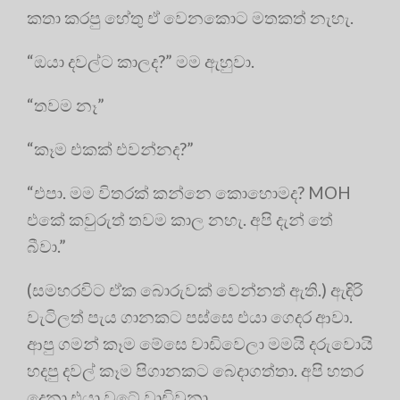
කතා කරපු හේතු ඒ වෙනකොට මතකත් නැහැ.
“ඔයා දවල්ට කාලද?” මම ඇහුවා.
“තවම නෑ”
“කෑම එකක් එවන්නද?”
“එපා. මම විතරක් කන්නෙ කොහොමද? MOH
එකේ කවුරුත් තවම කාල නහැ. අපි දැන් තේ
බීවා.”
(සමහරවිට ඒක බොරුවක් වෙන්නත් ඇති.) ඇඳිරි
වැටිලත් පැය ගානකට පස්සෙ එයා ගෙදර ආවා.
ආපු ගමන් කෑම මේසෙ වාඩිවෙලා මමයි දරුවොයි
හදපු දවල් කෑම පිගානකට බෙදාගත්තා. අපි හතර
දෙනා එයා වටේ වාඩිවුනා.