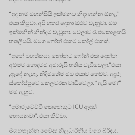
“අද නම් මහන්සියි ඉක්මනට නිදා ගන්න ඕනැ,”
එයා කියුවා. අපි හතර දෙනා ඔළුව වැනුවා. මම
ඉක්මනින් නින්දට වැටුනා. වෙලාව රෑ එකොළහයි
හතලියයි. මගෙ ෆෝන් එකට කෝල් එකක්.
“අනේ මහත්තයා, නෝනට ⁣ෆෝන් එක දෙන්න
අම්මට හොඳටම අමාරුයි හතිය වැඩිවෙලා.”එයා
,ඇඳේ නැහැ. නිදිමතේම මම එයාව හෙව්ව. අඳුරු
ස්තෝප්පුවෙ කෙලවරක වාඩිවෙලා. “ඇයි මේ?”
මම ඇහුව.
“අමාරුවෙච්චි කෙනෙකුට ICU ඇඳක්
හොයනවා”. එයා කිව්වා.
මීගහතැන්න වෛද්‍ය නිලධාරිනිය මගේ බිරිඳය.