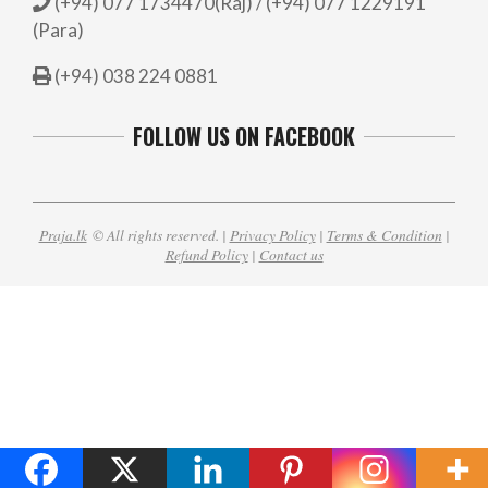
(+94) 077 1734470(Raj) / (+94) 077 1229191
(Para)
(+94) 038 224 0881
FOLLOW US ON FACEBOOK
Praja.lk
© All rights reserved. |
Privacy Policy
|
Terms & Condition
|
Refund Policy
|
Contact us