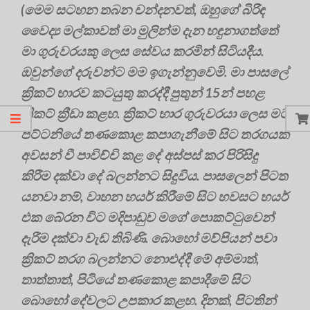
(මෙම සටහන තබන චන්දනවත්, ඔහුගේ බිරිඳ
වෛද්‍ය මල්කාවත් මා මුලින්ම දැන හඳුනාගත්තේ
මා ගුරුවරයකු ලෙස සේවය කරමින් සිටියදීය.
ඔවුන්ගේ දරුවන්ට මම ඉගැන්නුවෙමි. මා පාසලේ
ක්‍රිකට් භාරව කටයුතු කරද්දී පුතුන් 15න් පහළ
ක්‍රිකට් ක්‍රීඩා කළහ. ක්‍රිකට් භාර ගුරුවරයා ලෙස මට
පිට්ටනියේ තණකොළ කපාගැනීමේ සිට තරගයක්
අවසන් වී පාවිච්චි කළ දේ අස්පස් කර පිරිසිදු
කිරීම දක්වා දේ බලන්නට සිදුවිය. පාසලෙන් පිටත
යනවා නම්, වාහන හයර් කිරීමේ සිට හවසට හයර්
එක බේරන විට මදිපාඩුව මගේ පොකට්ටුවෙන්
දැරීම දක්වා වැඩ තිබිණි. බොහෝ මව්පියන් පවා
ක්‍රිකට් තරග බලන්නට නොඑද්දී මේ අම්මාත්,
තාත්තාත්, පිටියේ තණකොළ කපාදීමේ සිට
බොහෝ දේවලට උපකාර කළහ. දිනක්, පිටතින්