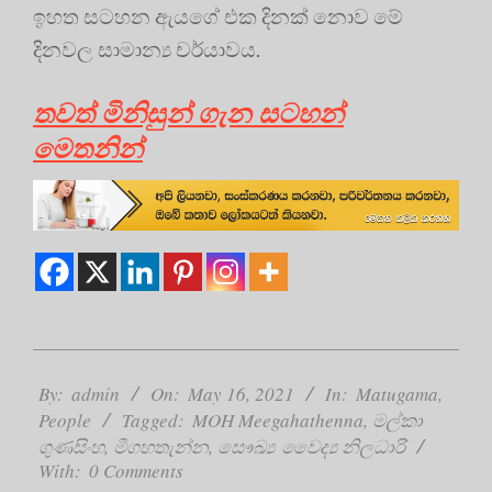
ඉහත සටහන ඇයගේ එක දිනක් නොව මේ
දිනවල සාමාන්‍ය චර්යාවය.
තවත් මිනිසුන් ගැන සටහන්
මෙතනින්
2021-
05-
By:
admin
On:
May 16, 2021
In:
Matugama
,
16
People
Tagged:
MOH Meegahathenna
,
මල්කා
ගුණසිංහ
,
මීගහතැන්න
,
සෞඛ්‍ය වෛද්‍ය නිලධාරි
With:
0 Comments