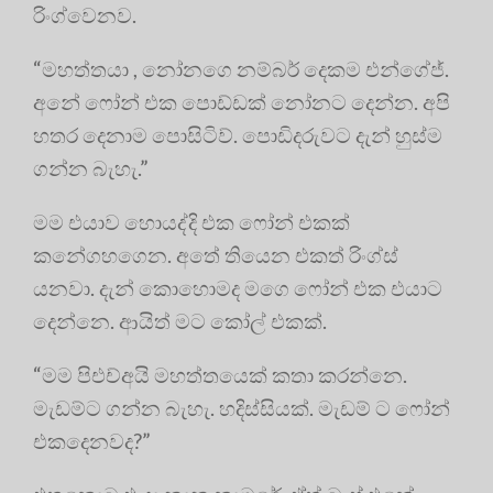
රිංග්වෙනව.
“මහත්තයා , නෝනගෙ නම්බර් දෙකම එන්ගේජ්.
අනේ ෆෝන් එක පොඩ්ඩක් නෝනට දෙන්න. අපි
හතර දෙනාම පොසිටිව්. පොඩිදරුවට දැන් හුස්ම
ගන්න බැහැ.”
මම එයාව හොයද්දි එක ෆෝන් එකක්
කනේගහගෙන. අතේ තියෙන එකත් රිංග්ස්
යනවා. දැන් කොහොමද මගෙ ෆෝන් එක එයාට
දෙන්නෙ. ආයිත් මට කෝල් එකක්.
“මම පිඑච්අයි මහත්තයෙක් කතා කරන්නෙ.
මැඩම්ට ගන්න බැහැ. හදිස්සියක්. මැඩම් ට ෆෝන්
එකදෙනවද?”