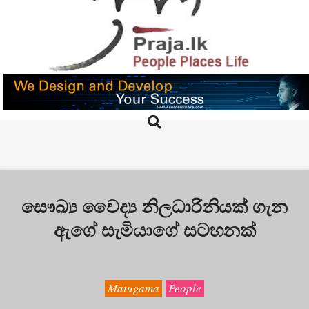
Skip
to
content
PRAJA.LK
Search
Primary
Navigation
Menu
සෞඛ්‍ය වෛද්‍ය නිලධාරිනියක් ගැන
ඇගේ සැමියාගේ සටහනක්
Matugama
People