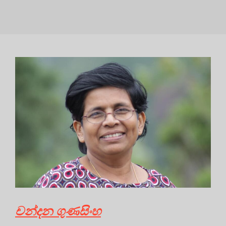
චන්දන ගුණසිංහ