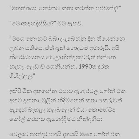
“මහත්තයා, නෝනට කතා කරන්න පුළුවන්ද?”
“මොකද හදිස්සිය?” මම ඇහුව.
“මගෙ නෝනට බබා ලැබෙන්න දින තියෙන්නෙ
ලබන සතියෙ. ඒත් දැන් හොදටම අමාරුයි. අපි
නිරෝධායනය වෙලා හින්ද කවුරුත් එන්නෙ
නැහැ, ලෙඩාව ගෙනියන්න. 1990ත් දුරක
ගිහිල්ලලු.”
ඉතිරි ටික අහගන්න එයාව ඇහැරවල ෆෝන් එක
අතට දුන්නා. මුලින් නිදිමතෙන් කතා කෙරුවත්
ඇඳෙන් බැහැල කලබලෙන් එයා කොහේටද
කෝල් කරනව ඇහෙද්දි මට නින්ද ගියා.
වෙලාව පාන්දර පහයි දහයයි මගෙ ෆෝන් එක