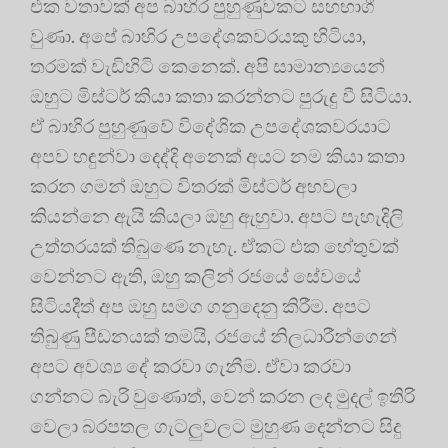
එක වතාවක් අප බාහිර පුහුණුවකට සහභාගී
වුණා. අපේ බාහිර උපදේශකවරයකු හිටියා,
තරමක් වැඩිහිටි කෙනෙක්. අපි සාමාන්‍යයෙන්
ඔහුට මිස්ටර් කියා කතා කරන්නට පුරුදු වී සිටියා.
ඒ බාහිර පුහුණුවේ විදේශික උපදේශකවරයාට
අපව හඳුන්වා දෙද්දි අනෙක් අයට නම කියා කතා
කරන ගමන් ඔහුට විතරක් මිස්ටර් අහවලා
කියන්නෙ ඇයි කියලා ඔහු ඇහුවා. අපට පැහැදිලි
උත්තරයක් තිබුණෙ නැහැ. ඒකට එක හේතුවක්
වෙන්නට ඇති, ඔහු කලින් රජයේ සේවයේ
සිටියදීත් අප ඔහු සමග ගනුදෙනු කිරීම. අපට
තිබුණු පීඩනයක් තමයි, රජයේ නිලධාරීන්ගෙන්
අපට අවශ්‍ය දේ කරවා ගැනීම. ඒවා කරවා
ගන්නට බැරි වුණොත්, වෙන් කරන ලද මුදල් ඉතිරි
වෙලා බරපතල ගැටලුවලට මුහුණ දෙන්නට සිදු