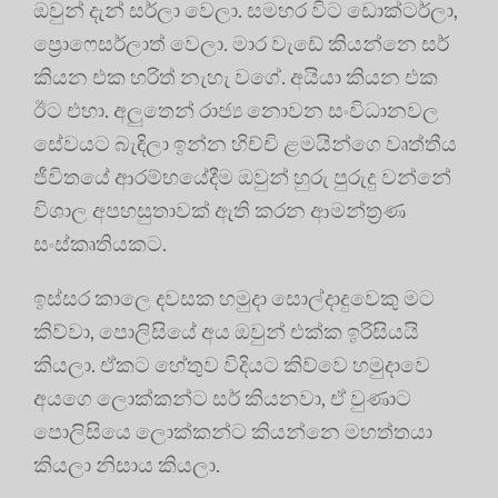
ඔවුන් දැන් සර්ලා වෙලා. සමහර විට ඩොක්ටර්ලා,
ප්‍රොෆෙසර්ලාත් වෙලා. මාර වැඩේ කියන්නෙ සර්
කියන එක හරිත් නැහැ වගේ. අයියා කියන එක
ඊට එහා. අලුතෙන් රාජ්‍ය නොවන සංවිධානවල
සේවයට බැඳිලා ඉන්න හිච්චි ළමයින්ගෙ වෘත්තීය
ජීවිතයේ ආරම්භයේදීම ඔවුන් හුරු පුරුදු වන්නේ
විශාල අපහසුතාවක් ඇති කරන ආමන්ත්‍රණ
සංස්කෘතියකට.
ඉස්සර කාලෙ දවසක හමුදා සොල්දාදුවෙකු මට
කිව්වා, පොලිසියේ අය ඔවුන් එක්ක ඉරිසියයි
කියලා. ඒකට හේතුව විදියට කිව්වෙ හමුදාවෙ
අයගෙ ලොක්කන්ට සර් කියනවා, ඒ වුණාට
පොලිසියෙ ලොක්කන්ට කියන්නෙ මහත්තයා
කියලා නිසාය කියලා.