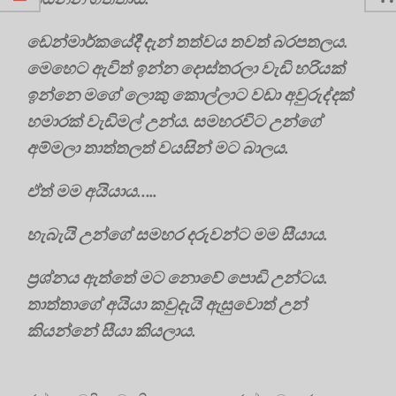
ඩෙන්මාර්කයේදී දැන් තත්වය තවත් බරපතලය.
මෙහෙට ඇවිත් ඉන්න දොස්තරලා වැඩි හරියක්
ඉන්නෙ මගේ ලොකු කොල්ලාට වඩා අවුරුද්දක්
හමාරක් වැඩිමල් උන්ය. සමහරවිට උන්ගේ
අම්මලා තාත්තලත් වයසින් මට බාලය.
ඒත් මම අයියාය…..
හැබැයි උන්ගේ සමහර දරුවන්ට මම සීයාය.
ප්‍රශ්නය ඇත්තේ මට නොවේ පොඩි උන්ටය.
තාත්තාගේ අයියා කවුදැයි ඇසුවොත් උන්
කියන්නේ සීයා කියලාය.