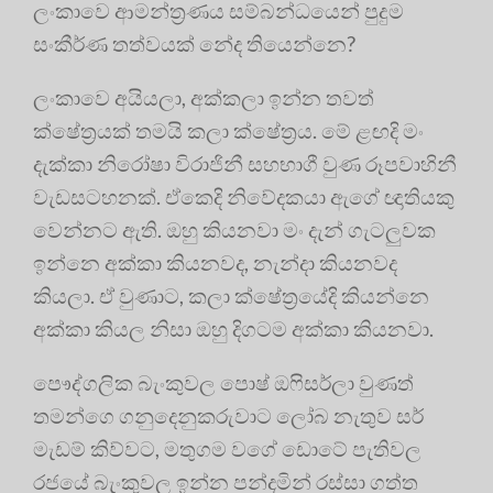
ලංකාවෙ ආමන්ත්‍රණය සම්බන්ධයෙන් පුදුම
සංකීර්ණ තත්වයක් නේද තියෙන්නෙ?
ලංකාවෙ අයියලා, අක්කලා ඉන්න තවත්
ක්ෂේත්‍රයක් තමයි කලා ක්ෂේත්‍රය. මේ ළඟදි මං
දැක්කා නිරෝෂා විරාජිනී සහභාගී වුණ රූපවාහිනී
වැඩසටහනක්. ඒකෙදි නිවේදකයා ඇගේ ඥාතියකු
වෙන්නට ඇති. ඔහු කියනවා මං දැන් ගැටලුවක
ඉන්නෙ අක්කා කියනවද, නැන්දා කියනවද
කියලා. ඒ වුණාට, කලා ක්ෂේත්‍රයේදි කියන්නෙ
අක්කා කියල නිසා ඔහු දිගටම අක්කා කියනවා.
පෞද්ගලික බැංකුවල පොෂ් ඔෆිසර්ලා වුණත්
තමන්ගෙ ගනුදෙනුකරුවාට ලෝබ නැතුව සර්
මැඩම් කිව්වට, මතුගම වගේ ඩොටේ පැතිවල
රජයේ බැංකුවල ඉන්න පන්දමින් රස්සා ගත්ත