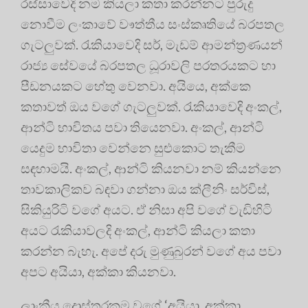
රස්සාවෙදි නම කියලා කතා කරන්නට පුරුදු
නොවීම ලංකාවේ වෟත්තීය සංස්කෘතියේ බරපතල
ගැටලුවක්. රැකියාවෙදි සර්, මැඩම් ආමන්ත්‍රණයන්
රාජ්‍ය සේවයේ බරපතල ධූරාවලි පරතරයකට හා
පීඩනයකට හේතු වෙනවා. අයියෙ, අක්කෙ
කතාවත් ඔය වගේ ගැටලුවක්. රැකියාවෙදි අංකල්,
ආන්ටි භාවිතය පවා තියෙනවා. අංකල්, ආන්ටි
යෙදුම භාවිතා වෙන්නෙ සුළුකොට තැකීම
සඳහාමයි. අංකල්, ආන්ටි කියනවා නම් කියන්නෙ
තාවකාලිකව බඳවා ගන්නා ඔය ක්ලීනිං සර්විස්,
සිකියුරිටි වගේ අයට. ඒ නිසා අපි වගේ වැඩිහිටි
අයට රැකියාවලදි අංකල්, ආන්ටි කියලා කතා
කරන්න බැහැ. අපේ දරු මුණුබුරන් වගේ අය පවා
අපට අයියා, අක්කා කියනවා.
ලාංකීය දොස්තරකම වගේ ‘අයියා, අක්කා