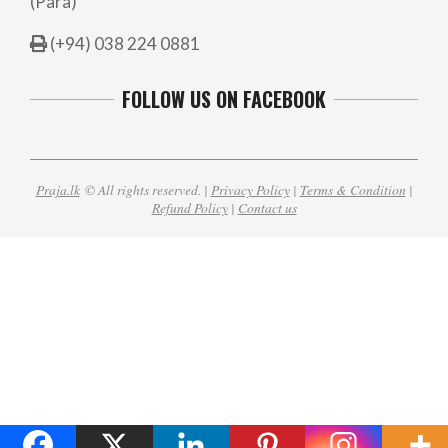
(Para)
(+94) 038 224 0881
FOLLOW US ON FACEBOOK
Praja.lk
© All rights reserved. |
Privacy Policy
|
Terms & Condition
|
Refund Policy
|
Contact us