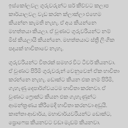
ඉස්කෝලවල ගුරුවරුන්ට සර් කිව්වට කලාප
කාර්යාලවල වැඩ කරන ක්ලාක්ලා එහෙම
කියන්න කැමති නැහැ. ඒ අය කියන්නෙ
මහත්තයා කියලා. ඒ වුණාට ගුරුවරියන්ට නම්
මිස් කියලායි කියන්නෙ. මහත්තයාට ස්ත්‍රී ලිංගික
පදයක් භාවිතාවෙ නැහැ.
ගුරුවරියන්ට විතරක් සමහර විට ටීචර් කියනවා.
ඒ වුණාට පිරිමි ගුරුවරුන් වෙනුවෙන් ඒක භාවිතා
කරන්නෙ නැහැ. ඩොක්ට කියන එක නම් පිරිමි,
ගැහැණු දෙපාර්ශ්වයටම භාවිතා කරනවා. ඒ
වුණාට ෆ්‍රොක්ට කියන එක ගැහැණුන්ට
ආමන්ත්‍රණය කිරීමෙදි භාවිතා කරනවා අඩුයි.
කාන්තා ආචාර්ය, මහාචාර්යවරියන්ට ඩොක්ට,
ප්‍රොෆෙස කියනවට වඩා මැඩම් කියනවා.