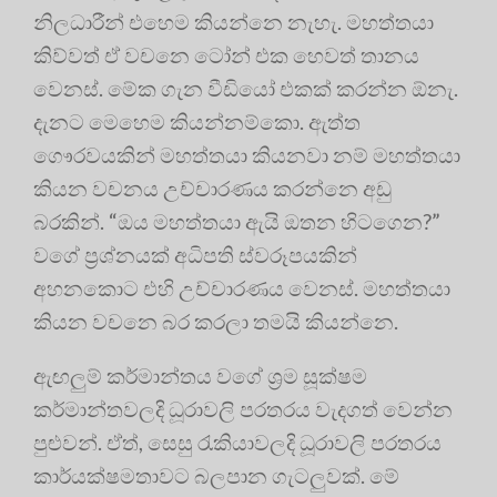
නිලධාරීන් එහෙම කියන්නෙ නැහැ. මහත්තයා
කිව්වත් ඒ වචනෙ ටෝන් එක හෙවත් තානය
වෙනස්. මේක ගැන වීඩියෝ එකක් කරන්න ඕනැ.
දැනට මෙහෙම කියන්නම්කො. ඇත්ත
ගෞරවයකින් මහත්තයා කියනවා නම් මහත්තයා
කියන වචනය උච්චාරණය කරන්නෙ අඩු
බරකින්. “ඔය මහත්තයා ඇයි ඔතන හිටගෙන?”
වගේ ප්‍රශ්නයක් අධිපති ස්වරූපයකින්
අහනකොට එහි උච්චාරණය වෙනස්. මහත්තයා
කියන වචනෙ බර කරලා තමයි කියන්නෙ.
ඇඟලුම් කර්මාන්තය වගේ ශ්‍රම සූක්ෂම
කර්මාන්තවලදි ධූරාවලි පරතරය වැදගත් වෙන්න
පුළුවන්. ඒත්, සෙසු රැකියාවලදි ධූරාවලි පරතරය
කාර්යක්ෂමතාවට බලපාන ගැටලුවක්. මේ