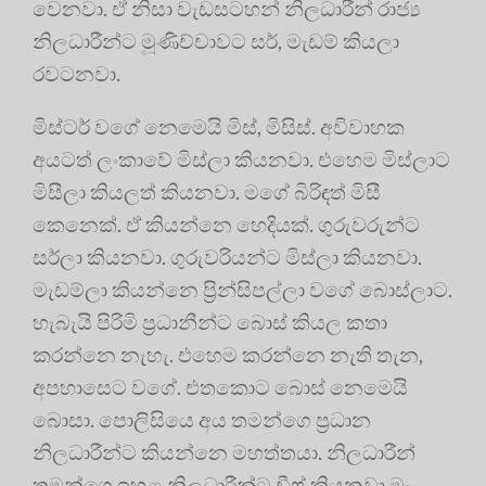
වෙනවා. ඒ නිසා වැඩසටහන් නිලධාරීන් රාජ්‍ය
නිලධාරීන්ට මූණිච්චාවට සර්, මැඩම් කියලා
රවටනවා.
මිස්ටර් වගේ නෙමෙයි මිස්, මිසිස්. අවිවාහක
අයටත් ලංකාවේ මිස්ලා කියනවා. එහෙම මිස්ලාට
මිසීලා කියලත් කියනවා. මගේ බිරිඳත් මිසී
කෙනෙක්. ඒ කියන්නෙ හෙදියක්. ගුරුවරුන්ට
සර්ලා කියනවා. ගුරුවරියන්ට මිස්ලා කියනවා.
මැඩම්ලා කියන්නෙ ප්‍රින්සිපල්ලා වගේ බොස්ලාට.
හැබැයි පිරිමි ප්‍රධානීන්ට බොස් කියල කතා
කරන්නෙ නැහැ. එහෙම කරන්නෙ නැති තැන,
අපහාසෙට වගේ. එතකොට බොස් නෙමෙයි
බොසා. පොලිසියෙ අය තමන්ගෙ ප්‍රධාන
නිලධාරීන්ට කියන්නෙ මහත්තයා. නිලධාරීන්
තමන්ගෙ ඉහළ නිලධාරීන්ට චීෆ් කියනවා මං