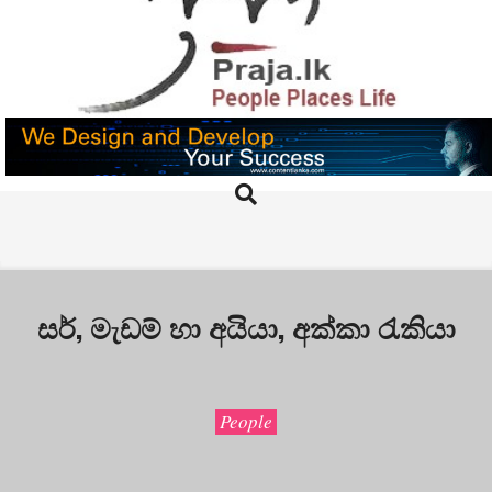
Skip
to
content
PRAJA.LK
Search
Primary
Navigation
Menu
සර්, මැඩම් හා අයියා, අක්කා රැකියා
People