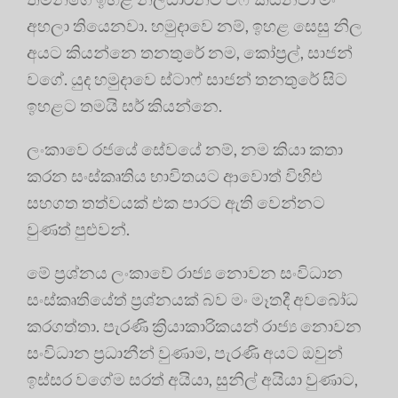
අහලා තියෙනවා. හමුදාවෙ නම්, ඉහළ සෙසු නිල
අයට කියන්නෙ තනතුරේ නම, කෝප්‍රල්, සාජන්
වගේ. යුද හමුදාවෙ ස්ටාෆ් සාජන් තනතුරේ සිට
ඉහළට තමයි සර් කියන්නෙ.
ලංකාවෙ රජයේ සේවයේ නම්, නම කියා කතා
කරන සංස්කෘතිය භාවිතයට ආවොත් විහිළු
සහගත තත්වයක් එක පාරට ඇති වෙන්නට
වුණත් පුළුවන්.
මේ ප්‍රශ්නය ලංකාවේ රාජ්‍ය නොවන සංවිධාන
සංස්කෘතියේත් ප්‍රශ්නයක් බව මං මෑතදී අවබෝධ
කරගත්තා. පැරණි ක්‍රියාකාරිකයන් රාජ්‍ය නොවන
සංවිධාන ප්‍රධානීන් වුණාම, පැරණි අයට ඔවුන්
ඉස්සර වගේම සරත් අයියා, සුනිල් අයියා වුණාට,