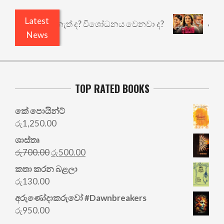
Latest
තුළෙයි කුඩු නැත් ද? විශෝධනය වෙනවා ද?
අභිසාරී
News
TOP RATED BOOKS
කේ පොයින්ට්
රු
1,250.00
ශාස්තෘ
Original
Current
රු
700.00
රු
500.00
price
price
කතා කරන බළලා
was:
is:
රු
130.00
රු700.00.
රු500.00.
අරු‍ණෝදාකරුවෝ #Dawnbreakers
රු
950.00