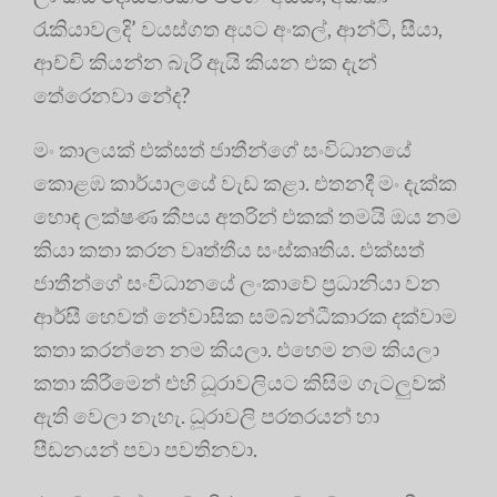
රැකියාවලදි’ වයස්ගත අයට අංකල්, ආන්ටි, සීයා,
ආච්චි කියන්න බැරි ඇයි කියන එක දැන්
තේරෙනවා නේද?
මං කාලයක් එක්සත් ජාතීන්ගේ සංවිධානයේ
කොළඹ කාර්යාලයේ වැඩ කළා. එතනදී මං දැක්ක
හොඳ ලක්ෂණ කීපය අතරින් එකක් තමයි ඔය නම
කියා කතා කරන වෘත්තීය සංස්කෘතිය. එක්සත්
ජාතීන්ගේ සංවිධානයේ ලංකාවේ ප්‍රධානියා වන
ආර්සී හෙවත් නේවාසික සම්බන්ධීකාරක දක්වාම
කතා කරන්නෙ නම කියලා. එහෙම නම කියලා
කතා කිරීමෙන් එහි ධූරාවලියට කිසිම ගැටලුවක්
ඇති වෙලා නැහැ. ධූරාවලි පරතරයන් හා
පීඩනයන් පවා පවතිනවා.