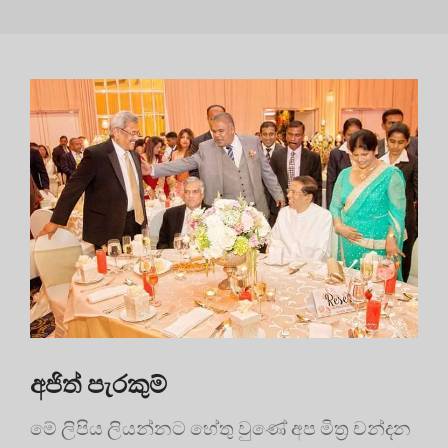
අජිත් පැරකුම්
මේ ලිපිය ලියන්නට හේතු වුණේ අප මිත්‍ර චන්දන