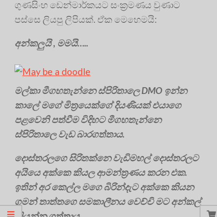
ගුණසිංහ ඩෙන්මාර්කයට සංක්‍රමණය වුණාට
පස්සෙ ලියපු ලිපියක්. ඒක මෙහෙමයි:
අන්කලුයි ‍, මමයි…..
මල්කා මීගහතැන්නෙ ස්පිරිතාලෙ DMO ඉන්න
කාලේ මගේ මිත්‍රයෙක්ගේ දියණියක් එයාගෙ
පළවෙනි පත්වීම විදිහට මීගහතැන්නෙ
ස්පිරිතාලෙ වැඩ බාරගත්තාය.
දොස්තරලගෙ සිරිතක්නෙ වැඩිමහල් දොස්තරලට
අයියෙ අක්කෙ කියල ආමන්ත්‍රණය කරන එක.
ඉතින් අර කෙල්ල මගෙ බිරින්දැට අක්කෙ කියන
ගමන් තාත්තගෙ සමකාලීනය වෙච්චි මට අන්කල්
කියන්න ගත්තාය.