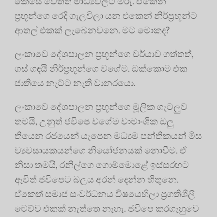
කෙසේ වෙතත් මාධ්‍යවලට මරු. ඒකෙන්
ප්‍රභූන්ගෙ රෙදි ගැලවිලා යන එකෙන් නිර්ප්‍රභූන්ට
ආතල් එකක් ලැබෙනවනෙ. මට මොකද?
ලංකාවෙ දේශපාලන ප්‍රභූන්ගෙ චර්යාව ගත්තත්,
ගස් ගඳයි නිර්ප්‍රභූන්ගෙ වගේම. ඔක්කොම එක
ජාතියෙ නැට්ට නැති වානරයො.
ලංකාවෙ දේශපාලන ප්‍රභූන්ගෙ මූලික ගැටලුව
තමයි, උනුත් ජවිපෙ වගේම වාමාංශික ඔලු
තියෙන රජයෙන් යැපෙන මධ්‍යම පන්තිකයන් මිස
ව්‍යවසායකයන්ගෙ නියෝජනයක් නොවීම. ඒ
නිසා තමයි, රනිල්ගෙ ගොම්මොළේ ඉස්සරහට
ඇවිත් ජවිපෙට බලය අරන් දෙන්න හිතුනෙ.
ඒකෙත් සමාජ සංවර්ධනය විෂයෙහිලා ප්‍රගතිශීලී
මෙව්ව එකක් නැත්තෙ නැහැ. ජවිපෙ කරගැහුවෙ