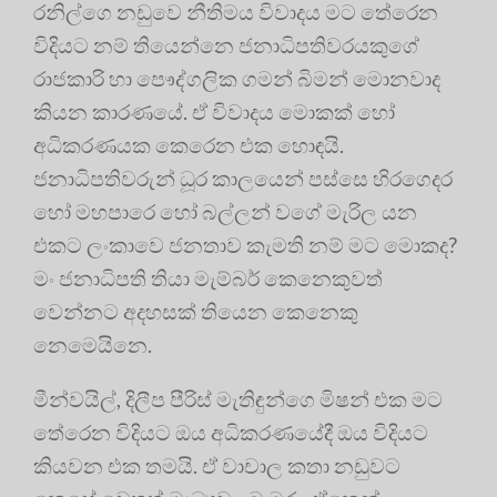
රනිල්ගෙ නඩුවෙ නීතිමය විවාදය මට තේරෙන
විදියට නම් තියෙන්නෙ ජනාධිපතිවරයකුගේ
රාජකාරි හා පෞද්ගලික ගමන් බිමන් මොනවාද
කියන කාරණයේ. ඒ විවාදය මොකක් හෝ
අධිකරණයක කෙරෙන එක හොඳයි.
ජනාධිපතිවරුන් ධූර කාලයෙන් පස්සෙ හිරගෙදර
හෝ මහපාරෙ හෝ බල්ලන් වගේ මැරිල යන
එකට ලංකාවෙ ජනතාව කැමති නම් මට මොකද?
මං ජනාධිපති තියා මැම්බර් කෙනෙකුවත්
වෙන්නට අදහසක් තියෙන කෙනෙකු
නෙමෙයිනෙ.
මීන්වයිල්, දිලීප පීරිස් මැතිඳුන්ගෙ මිෂන් එක මට
තේරෙන විදියට ඔය අධිකරණයේදී ඔය විදියට
කියවන එක තමයි. ඒ වාචාල කතා නඩුවට