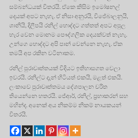
සම්බන්ධයක් විතරයි. ඒකෙ කිසිම ඉමෝෂනල්
දෙයක් අපට නැහැ. ඒ නිසා අනුරයි, විජේබාලනුයි,
ශානියි, දිලීපයි රනිල් හොද්දට ගත්තත් අපට අපුල
හැර වෙන මොනම පෞද්ගලික දෙයක්වත් නැහැ.
උන්ගෙ හොද්දට අපි පාන් වෙන්නෙ නැහැ. ඒක
තමයි අප රකින වටිනාකම.
රනිල් පුරාවෘත්තයක් විදියට ඉතිහාසගත වෙලා
ඉවරයි. රනිල්ට දැන් හිටියත් එකයි, මළත් එකයි.
ලංකාවෙ පුරාවෘත්තමය දේශපාලන චරිත
තියෙන්නෙ හතරයි. ජේආර්, රනිල්, ප්‍රභාකරන් සහ
මහින්ද. අනෙක් අය නිකම්ම නිකම් නායකයන්
විතරයි.