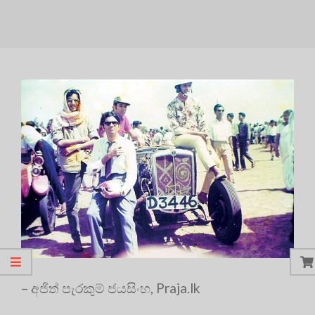
– අජිත් පැරකුම් ජයසිංහ, Praja.lk