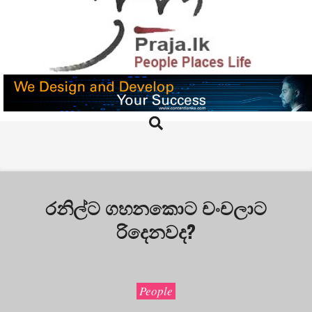
Skip
to
content
PRAJA.LK
Search
Primary
Navigation
Menu
රනිල්ට ගහනකොට චංචලාට
රිදෙනවද?
People