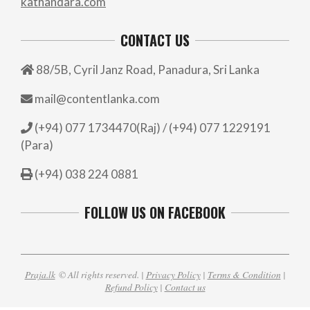
kathandara.com
CONTACT US
88/5B, Cyril Janz Road, Panadura, Sri Lanka
mail@contentlanka.com
(+94) 077 1734470(Raj) / (+94) 077 1229191
(Para)
(+94) 038 224 0881
FOLLOW US ON FACEBOOK
Praja.lk
© All rights reserved. |
Privacy Policy
|
Terms & Condition
|
Refund Policy
|
Contact us