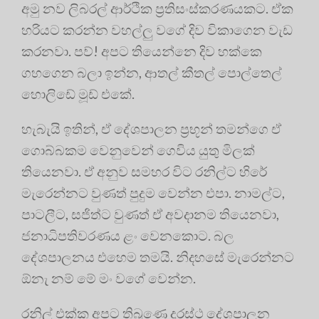
අමු නව ලිබරල් ආර්ථික ප්‍රතිසංස්කරණයකට. ඒක
හරියට කරන්න වහල්ලු වගේ දිව විකාගෙන වැඩ
කරනවා. පව්! අපට තියෙන්නෙ දිව හක්කෙ
ගහගෙන බලා ඉන්න, ආතල් කීතල් පොල්තෙල්
හොලිඩේ මූඩ් එකේ.
හැබැයි ඉතින්, ඒ දේශපාලන ප්‍රභූන් තමන්ගෙ ඒ
ගොබ්බකම වෙනුවෙන් ගෙවිය යුතු මිලක්
තියෙනවා. ඒ අනුව සමහර විට රනිල්ට හිරේ
මැරෙන්නට වුණත් පුදුම වෙන්න එපා. නාමල්ට,
පාටලීට, සජිත්ට වුණත් ඒ අවදානම තියෙනවා,
ජනාධිපතිවරණය ළං වෙනකොට. බල
දේශපාලනය එහෙම තමයි. නිදහසේ මැරෙන්නට
ඕනැ නම් මේ මං වගේ වෙන්න.
රනිල් එක්ක අපට තිබුණෙ දුරස්ථ දේශපාලන