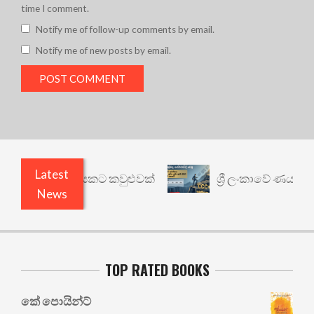
time I comment.
Notify me of follow-up comments by email.
Notify me of new posts by email.
Latest
 වෙනත් යථාර්ථයකට කවුළුවක්
ශ්‍රී ලංකාවේ ණය ශ්‍රේ
News
TOP RATED BOOKS
කේ පොයින්ට්