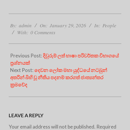
2026-
01-
By:
admin
On:
January 29, 2026
In:
People
29
With:
0 Comments
Previous Post:
දිවුරුම් ලත් භාෂා පරිවර්තක විභාගයේ
ප්‍රශ්නයක්
Next Post:
දෙවන ලෝක මහා යුද්ධයේ නටබුන්
අතරින් බිහි වූ නීතිය පදනම් කරගත් ජාත්‍යන්තර
ක‍්‍රමවේද
LEAVE A REPLY
Your email address will not be published.
Required