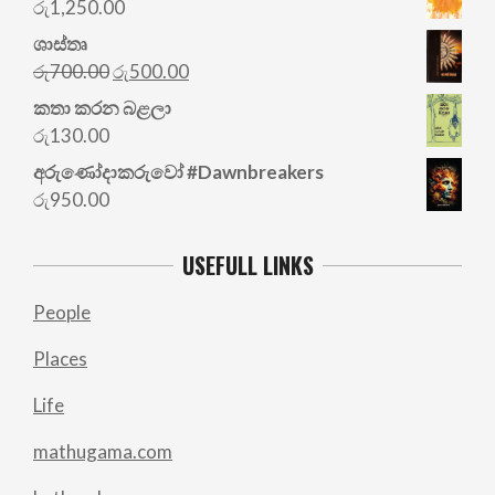
රු
1,250.00
ශාස්තෘ
Original
Current
රු
700.00
රු
500.00
price
price
කතා කරන බළලා
was:
is:
රු
130.00
රු700.00.
රු500.00.
අරු‍ණෝදාකරුවෝ #Dawnbreakers
රු
950.00
USEFULL LINKS
People
Places
Life
mathugama.com