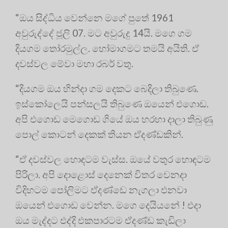
“ඔය සිද්ධිය වෙන්නෙ මගේ පුතේ 1961
අවුරුද්දේ ජූලි 07. මට අවුරුදු 14යි. මගෙ ගම
දියගම තෝරමුල්ල. හෝමාගමට තමයි අයිති. ඒ
දවස්වල මේවා මහා රබර් වතු.
“දියගම ඔය හින්දා ගම දෙකට බෙදිලා තිබුණෙ.
ඉස්කෝලෙයි පන්සලයි තිබුණෙ ඔයෙන් එගොඩ.
අපි එගොඩ මෙගොඩ ගියේ ඔය හරහා දාලා තිබුණු
පොල් කොටන් දෙකක් තියන ඒදණ්ඩකින්.
“ඒ දවස්වල හොඳටම වැස්ස. ඔයේ වතුර හොඳටම
පිරිලා. අපි දොළොස් දෙනෙක් විතර වෙනදා
විදිහටම පෝලිමට ඒදණ්ඩෙ නැගලා එනවා
ඔයෙන් එගොඩ වෙන්න. මගෙ දෙයියනේ ! එදා
ඔය මැද්දට එද්දි එකපාරටම ඒදණ්ඩ කැඩිලා