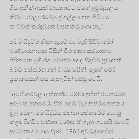
ගිය අනික් අයත් වාසනාවට වගේ ඉවුරුවලට
කිට්ටු වෙලා රබර් මුල් අල්ලගෙන හිටියෙ.
කාටවත් කරදරයක් විපතක් වුණේ නෑ.“
මෙම සිදුවීම නිසා ඇයට අගමැති සිරිමාවෝ
බණ්ඩාරනායක විසින් වීර මාතා සම්මානය
පිරිනමන ලදී. එදා මෙන්ම අද ද, සිදුවීම් ප්‍රවෘත්ති
බවට පත්කරන්නේ මාධ්‍ය විසිනි. ඇගේ මෙම
ප්‍රකාශයෙන් එය මැනැවින් ඔප්පු වෙයි.
“අපේ ගම්වල ඇත්තන්ට මේවා ඉතින් එහෙමටම
අරුමත් නෙමෙයි. ඒත් ගමේ මැනේජර් මහත්තයා
මුල් වෙලා මේ සිද්ධිය ජනතා පත්තරේට යොමු
කළා. සිද්ධිය වාර්තා වුණාම ඒ ගැන ගමෙයි රටෙයි
අවධානය යොමු වුණා. 1961 අවුරුද්දෙ වීර