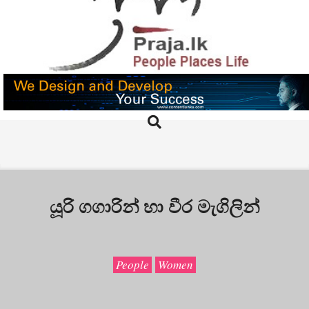
Skip
to
content
PRAJA.LK
Search
Primary
Navigation
Menu
යූරි ගගාරින් හා වීර මැගිලින්
People
Women