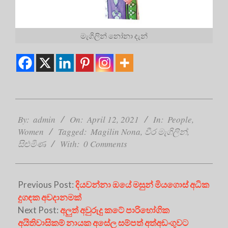
මැගිලින් නෝනා දැන්
2021-
04-
By:
admin
On:
April 12, 2021
In:
People
,
12
Women
Tagged:
Magilin Nona
,
වීර මැගිලින්
,
සිළුමිණ
With:
0 Comments
Previous Post:
දියවන්නා ඔයේ මසුන් මියගොස් අධික
දුගඳක අවදානමක්
Next Post:
අලුත් අවුරුදු කටේ පාරිභෝගික
අයිතිවාසිකම් නායක අසේල සම්පත් අත්අඩංගුවට