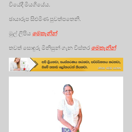
වියේදී මියගියේය.
ඡායාරූප සිළුමිණ පුවත්පතෙනි.
මුල් ලිපිය
මෙතැනින්
තවත් සොඳුරු මිනිසුන් ගැන විස්තර
මෙතැනින්