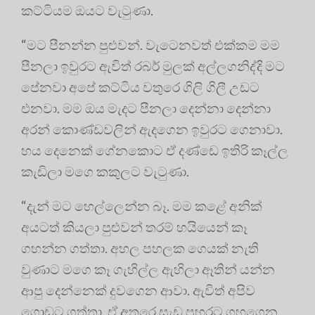
කට්ටියම ඔයට වැටුණා.
“මට පීනන්න පුළුවන්. වැටෙනවත් එක්කම මම
පීනලා ඉවුරට ඇවිත් රබර් මුලක් අල්ලගනිද්දි මට
පේනවා අපේ කට්ටිය වතුරෙ ගිලි ගිලී උඩට
එනවා. මම ඔය මැදට පීනලා දෙන්නා දෙන්නා
අරන් කොණ්ඩවලින් ඇදගෙන ඉවුරට ගෙනාවා.
හය දෙනෙක් ගේනකොට ඒ දණ්ඩෙ ඉතිරි කෑල්ල
කැඩිලා මගෙ කකුලට වැටුණා.
“දැන් මට හෙල්ලෙන්න බෑ. මම කළේ අනික්
අයටත් කියලා පුළුවන් තරම් හයියෙන් කෑ
ගහන්න ගත්තා. අහල පහලක ගෙයක් නැති
වුණාට මගෙ කෑ ගැහිල්ල ඇහිලා ඈතින් යන්න
ආපු දෙන්නෙක් දුවගෙන ආවා. ඇවිත් අපිව
ගොඩට ගත්තා. ඒ අතරෙ සැඩ පහරට ගහගෙන