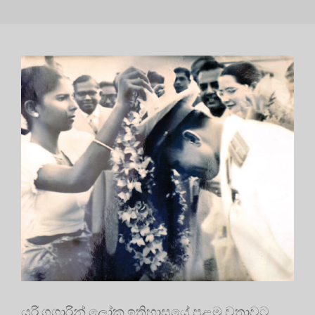
යූරි ගගාරින් ලෝක ඉතිහාසයේ පළමු වතාවට