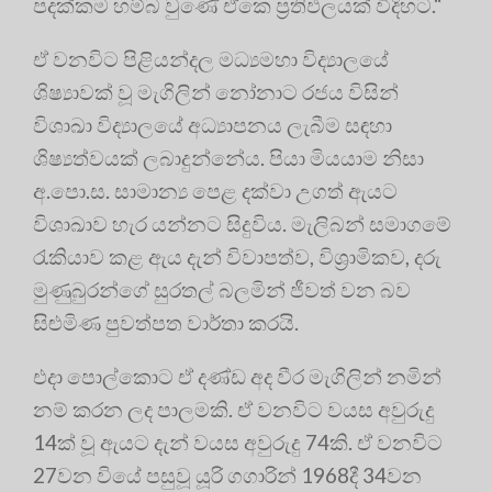
පදක්කම හම්බ වුණේ ඒකෙ ප්‍රතිඵලයක් විදිහට.“
ඒ වනවිට පිළියන්දල මධ්‍යමහා විද්‍යාලයේ
ශිෂ්‍යාවක් වූ මැගිලින් නෝනාට රජය විසින්
විශාඛා විද්‍යාලයේ අධ්‍යාපනය ලැබීම සඳහා
ශිෂ්‍යත්වයක් ලබාදුන්නේය. පියා මියයාම නිසා
අ.පො.ස. සාමාන්‍ය පෙළ දක්වා උගත් ඇයට
විශාඛාව හැර යන්නට සිදුවිය. මැලිබන් සමාගමේ
රැකියාව කළ ඇය දැන් විවාපත්ව, විශ්‍රාමිකව, දරු
මුණුබුරන්ගේ සුරතල් බලමින් ජීවත් වන බව
සිළුමිණ පුවත්පත වාර්තා කරයි.
එදා පොල්කොට ඒ දණ්ඩ අද වීර මැගිලින් නමින්
නම් කරන ලද පාලමකි. ඒ වනවිට වයස අවුරුදු
14ක් වූ ඇයට දැන් වයස අවුරුදු 74කි. ඒ වනවිට
27වන වියේ පසුවූ යූරි ගගාරින් 1968දී 34වන