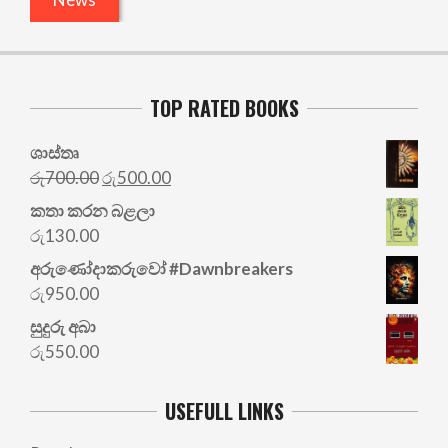
TOP RATED BOOKS
ශාස්තෘ
Original
Current
රු
700.00
රු
500.00
price
price
කතා කරන බළලා
was:
is:
රු
130.00
රු700.00.
රු500.00.
අරු‍ණෝදාකරුවෝ #Dawnbreakers
රු
950.00
සුදුරු අබා
රු
550.00
USEFULL LINKS