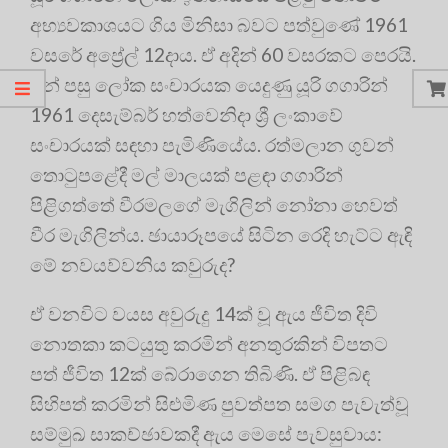
අභ්‍යවකාශයට ගිය මිනිසා බවට පත්වුණේ 1961
වසරේ අප්‍රේල් 12දාය. ඒ අදින් 60 වසරකට පෙරයි.
ඉන් පසු ලෝක සංචාරයක යෙදුණු යූරි ගගාරින්
1961 දෙසැම්බර් හත්වෙනිදා ශ්‍රී ලංකාවේ
සංචාරයක් සඳහා පැමිණියේය. රත්මලාන ගුවන්
තොටුපළේදී මල් මාලයක් පළඳා ගගාරින්
පිළිගත්තේ වීරමලගේ මැගිලින් නෝනා හෙවත්
වීර මැගිලින්ය. ඡායාරූපයේ සිටින රෙදි හැට්ට ඇඳි
මේ නවයව්වනිය කවුරුද?
ඒ වනවිට වයස අවුරුදු 14ක් වූ ඇය ජීවිත දිවි
නොතකා කටයුතු කරමින් අනතුරකින් විපතට
පත් ජීවිත 12ක් බේරාගෙන තිබිණි. ඒ පිළිබඳ
සිහිපත් කරමින් සිළුමිණ පුවත්පත සමග පැවැත්වූ
සම්මුඛ සාකච්ඡාවකදී ඇය මෙසේ පැවසුවාය: