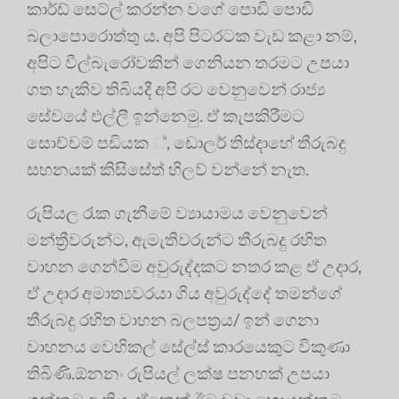
කාර්ඩ් සෙට්ල් කරන්න වගේ පොඩි පොඩි
බලාපොරොත්තු ය. අපි පිටරටක වැඩ කළා නම්,
අපිට වීල්බැරෝවකින් ගෙනියන තරමට උපයා
ගත හැකිව තිබියදී අපි රට වෙනුවෙන් රාජ්‍ය
සේවයේ එල්ලී ඉන්නෙමු. ඒ කැපකිරීමට
සොච්චම් පඩියක ්, ඩොලර් තිස්දාහේ තීරුබදු
සහනයක් කිසිසේත් හිලව් වන්නේ නැත.
රුපියල රැක ගැනීමේ ව්‍යායාමය වෙනුවෙන්
මන්ත්‍රීවරුන්ට, ඇමැතිවරුන්ට තීරුබදු රහිත
වාහන ගෙන්වීම අවුරුද්දකට නතර කළ ඒ උදාර,
ඒ උදාර අමාත්‍යවරයා ගිය අවුරුද්දේ තමන්ගේ
තීරුබදු රහිත වාහන බලපත්‍රය/ ඉන් ගෙනා
වාහනය වෙහිකල් සේල්ස් කාරයෙකුට විකුණා
තිබිණි.ඕනනං රුපියල් ලක්ෂ පනහක් උපයා