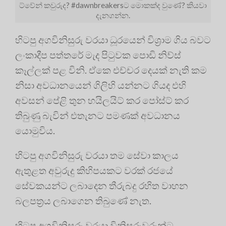
ට්වේන් කවුරුද? #dawnbreakersට මොකක්ද වුණේ? කියවා
දැනගන්න.
හිටපු අගවිනිසුරු වරයා ධූරයෙන් විශ්‍රාම ගිය බවට
ලංකාදීප පත්තරේ මැද පිටුවක පොඩි නිව්ස්
කෑල්ලක් පළ විනි. ඒකෙ එච්චර දෙයක් නැති කම
නිසා අවධානයෙන් ගිලිහි යන්නට ගියද එහි
අවසන් පේළි තුන හයිලයිට් කර පෝස්ට් කර
තිබුණු බැවින් එතැනට පමණක් අවධානය
යොමුවිය.
හිටපු අගවිනිසුරු වරයා තම සේවා කාලය
ඇතුළත අවුරුදු කිහිපයකට වරක් රජයේ
සේවකයන්ට ලබාදෙන තීරුබදු රහිත වාහන
බලපත්‍රය ලබාගෙන තිබුණේ නැත.
හිටපු අගවිනිසුරු වරයා විනිසුරුවරුන්ට