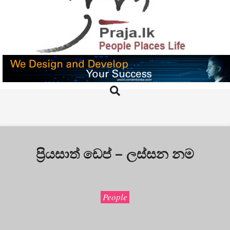
Skip
to
content
PRAJA.LK
Search
Primary
Navigation
Menu
ප්‍රියසාත් ඩෙප් – ලස්සන නම
People