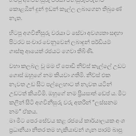
කොළඹීන් දුන් ඉඩන් කෑල්ල ලබාගෙන තිබුණේ
නැත.
හිටපු අගවිනිසුරු වරයා ට සේවා අවශ්‍යතා සඳහා
පිටරට සංචාර වෙනුවෙන් ලබාදුන් පර්ඩියම්
ගාස්තු ආයෙත් රජයට ගෙවා තිබිණි.
වහා කලබල වූ මම ඒ පොඩි නිව්ස් කෑල්ලේ උඩට
ගොස් ඔහුගේ නම කියවා ගතිමි. නිව්ස් එක
නැවත උඩ සිට පල්ලෙහාට ත් නැවත යටින්
උඩටත් කියවීමි. ඔහුගේ නම ප්‍රියසාත් ඩෙප් ය. මීට
කලින් සිටි අගවිනිසුරු වරු අතරින් “ලස්සනම
නම” ඒකය.
මා මීට පෙර සේවය කළ රජයේ කාර්යාලයක අංශ
ප්‍රධානියා නිතර තම හැකියාවන් ගැන පාරම් බාපු