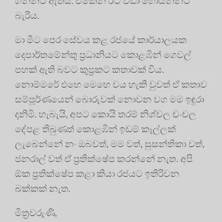
ගන්නට ඇතිය. ඒකෙන් ඊට වඩා හොයන්නට
බැරිය.
මා මීට පෙර සේවය කළ රජයේ කාර්යාලයක
දෙපාර්තමේන්තු ප්‍රධානියට කොළඹින් ගෙවල්
පහක් ඇති බවට කුප්‍රකට කතාවක් විය.
නොම්මරේ එහෙ මෙහෙ වය හැකි වුවත් ඒ කතාව
සම්පූර්ණයෙන් බොරුවක් නොවන වග මම ඉඳුරා
දනිමි. හැබැයි, අපට කොයි තරම් නිශ්චල චංචල
දේපළ තිබුණත් කොළඹින් ඉඩම් කෑල්ලක්
ලැබෙන්නේ නං ඔබවත්, මම වත්, සුසන්තිකා වත්,
ජනරාල් වත් ඒ ප්‍රතික්ෂේප කරන්නේ නැත. අපි
ඕක ප්‍රතික්ෂේප කළා කියා රජයට ඉතිරිවන
බක්කක් නැත.
මිත්‍රවරුණි,