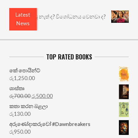
Latest
 ඇතුළෙයි කුඩු නැත් ද? විශෝධනය වෙනවා ද?
අභිසා
News
TOP RATED BOOKS
කේ පොයින්ට්
රු
1,250.00
ශාස්තෘ
Original
Current
රු
700.00
රු
500.00
price
price
කතා කරන බළලා
was:
is:
රු
130.00
රු700.00.
රු500.00.
අරු‍ණෝදාකරුවෝ #Dawnbreakers
රු
950.00