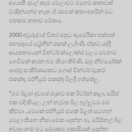
අයෙකි. දවල් කෑම වෙලාවට එහෙම කතාවක්
වරදින්නේම නැත. ඒ රසවත් කතා අතරින් මට
මතකම කතාව මේකය.
2000 අවුරුද්දේ විතර ඔහුට ඇමෙරිකා එක්සත්
ජනපදයේ ට්‍රේනින් එකක් ලැබිණි. ඒකට යද්දී
ආයතනයෙන් වින්ටර් ක්ලෝත්ස් වලට වෙනම
ගෙවීමක් කරන බව කියා තිබිණි. ඔහු නිව්යෝර්ක්
සාප්පු සංකීර්ණයකට ගොස් වින්ටර් ජැකට්
එකක්ද, පර්ෆියුම් එකක්ද මිලදී ගත්තේලු.
“මම ඊළඟ දවසේ ජැකට් එක රිටර්න් කළා, සයිස්
එක මදි කියල. උන් නැවත බිල ඉල්ලුවම මම
කිව්වා ..මේකේ පර්ෆියුම් එකේ මිළත් සටහන්
වෙලා තියන නිසා මේක දෙන්න බෑ. ඔරිජිනල් බිල
අවශ්‍ය නම් මට මේකෙම කොපියක් දෙන්න