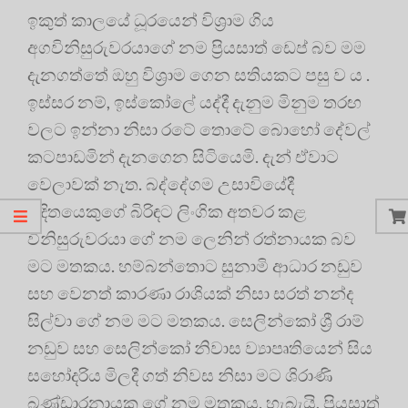
ඉකුත් කාලයේ ධූරයෙන් විශ්‍රාම ගිය
අගවිනිසුරුවරයාගේ නම ප්‍රියසාත් ඩෙප් බව මම
දැනගත්තේ ඔහු විශ්‍රාම ගෙන සතියකට පසු ව ය .
ඉස්සර නම්, ඉස්කෝලේ යද්දී දැනුම මිනුම තරඟ
වලට ඉන්නා නිසා රටේ තොටේ බොහෝ දේවල්
කටපාඩමින් දැනගෙන සිටියෙමි. දැන් ඒවාට
වෙලාවක් නැත. බද්දේගම උසාවියේදී
චුදිතයෙකුගේ බිරිඳට ලිංගික අතවර කළ
විනිසුරුවරයා ගේ නම ලෙනින් රත්නායක බව
මට මතකය. හම්බන්තොට සුනාමි ආධාර නඩුව
සහ වෙනත් කාරණා රාශියක් නිසා සරත් නන්ද
සිල්වා ගේ නම මට මතකය. සෙලින්කෝ ශ්‍රී රාම්
නඩුව සහ සෙලින්කෝ නිවාස ව්‍යාපෘතියෙන් සිය
සහෝදරිය මිලදී ගත් නිවස නිසා මට ශිරාණි
බණ්ඩාරනායක ගේ නම මතකය. හැබැයි, ප්‍රියසාත්