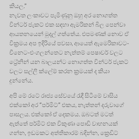
කියල.”
නැවත ලංකාවට පැමිණුනු ඔහු අර නොගත්ත
වින්ටර් ජැකට් එක සඳහා ඇමරිකන් බිල පෙන්වා
ආයතනයෙන් මුදල් ගත්තේය. එපමණක් නොව ඒ
වික්‍රමය අප ඉදිරියේ පවසා, ආයෙත් ඇමෙරිකාවට-
චීනෙට-එංගලන්තෙට නැත්තම් පෙෂාවර් වලට
ට්‍රේනින් යන බාලයන්ට නොගත්ත වින්ටර් ජැකට්
වලට සල්ලි ක්ලේම් කරන ක්‍රමයක් ද කියා
දුන්නේය.
අපි මේ රටේ රාජ්‍ය සේවයේ රැඳී සිටීමේ වාසිය
එක්කෝ අර “පර්මිට්” එකය, නැත්තන් දරුවාගේ
පාසලය. එක්කෝ ඒ දෙකමය. ඔබටත් මටත්
ඇත්තේ පර්මිට් එක විකුණා පොඩි වාහනයක්
ගන්න, ඉඩමකට අත්තිකාරම් බඳින්න, ක්‍රෙඩිට්