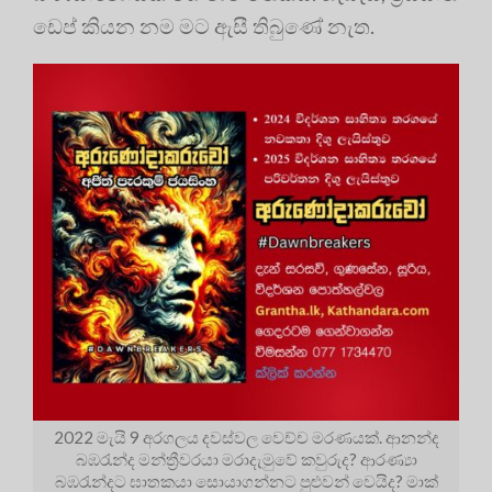
ඩෙප් කියන නම මට ඇසී තිබුණේ නැත.
2022 මැයි 9 අරගලය දවස්වල වෙච්ච මරණයක්. ආනන්ද
බඹරැන්ද මන්ත්‍රීවරයා මරාදැමුවේ කවුරුද? ආරණ්‍යා
බඹරැන්දට ඝාතකයා සොයාගන්නට පුළුවන් වෙයිද? මාක්