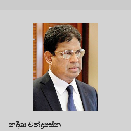
නදීශා චන්ද්‍රසේන