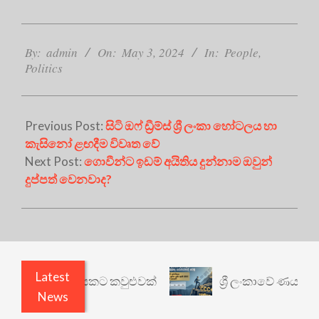
2024-
05-
By:
admin
On:
May 3, 2024
In:
People
,
Politics
03
Previous Post:
සිටි ඔෆ් ඩ්‍රීම්ස් ශ්‍රී ලංකා හෝටලය හා
කැසිනෝ ළඟදීම විවෘත වේ
Next Post:
ගොවීන්ට ඉඩම් අයිතිය දුන්නාම ඔවුන්
දුප්පත් වෙනවාද?
Latest
 වෙනත් යථාර්ථයකට කවුළුවක්
ශ්‍රී ලංකාවේ ණය ශ්‍රේ
News