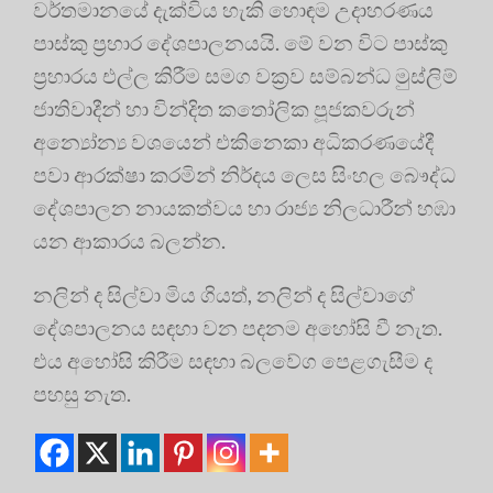
වර්තමානයේ දැක්විය හැකි හොඳම උදාහරණය
පාස්කු ප්‍රහාර දේශපාලනයයි. මේ වන විට පාස්කු
ප්‍රහාරය එල්ල කිරීම සමග වක්‍රව සම්බන්ධ මුස්ලිම්
ජාතිවාදීන් හා වින්දිත කතෝලික පූජකවරුන්
අන්‍යෝන්‍ය වශයෙන් එකිනෙකා අධිකරණයේදී
පවා ආරක්ෂා කරමින් නිර්දය ලෙස සිංහල බෞද්ධ
දේශපාලන නායකත්වය හා රාජ්‍ය නිලධාරීන් හඹා
යන ආකාරය බලන්න.
නලින් ද සිල්වා මිය ගියත්, නලින් ද සිල්වාගේ
දේශපාලනය සඳහා වන පදනම අහෝසි වී නැත.
එය අහෝසි කිරීම සඳහා බලවේග පෙළගැසීම ද
පහසු නැත.