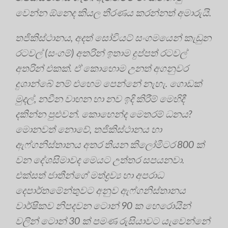
වෙන්න ඕනෙද කියල තීරණය කරන්නත් අමාරුයි.
තජිකිස්ථානය, අදත් සෝවියට් සංගමයෙන් කැඩුන
රටවල් (සංගම්) අතරින් ඉතාම දුප්පත් රටවල්
අතරින් එකක්. ඒ කොහොම උනත් අගනුවර
දුශාන්බේ නම් එහෙම පෙන්නේ නැහැ. ගොඩක්
මුදල්, නවීන වාහන හා නව ඉදි කිරීම් මෙහිදී
දකින්න පුළුවන්. කොහෙන්ද මෙතරම් ධනය?
මොනවත් නොවේ, තජිකිස්ථානය හා
ඇෆ්ගනිස්තානය අතර තියන කිලෝමීටර 800 ක්
වන දේශසිමාවද මෙයට උත්තර සපයනවා.
එක්සත් ජාතීන්ගේ මත්ද්‍රව්‍ය හා අපරාධ
දෙපාර්තමේන්තුවට අනුව ඇෆ්ගනිස්තානය
වාර්ෂිකව නිපදවන ටොන් 90 ක හෙරොයින්
වලින් ටොන් 30 ක් පමණ රුසියාවට යැවෙන්නේ