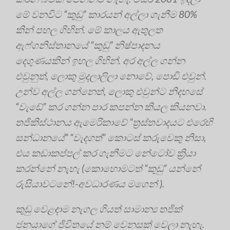
මේ වනවිට “කුඩු” කාරයන් අල්ලා ගැනීම 80%
කින් පහල ගිහින්. මේ කාලය ඇතුලත
ඇෆ්ගනිස්තානයේ “කුඩු” නිෂ්පාදනය
දෙගුණයකින් ඉහල ගිහින්. අර අල්ල ගන්න
එවුනුත්, ලොකු මුදලාලිලා නොවේ, පොඩි එවුන්.
උන්ව අල්ල ගන්නෙත්, ලොකු එවුන්ට නිදහසේ
“වැඩේ” කර ගන්න පාර කපන්න කියල කියනවා.
තජිකිස්ථානය ඇමෙරිකාවේ “ත්‍රස්තවාදයට එරෙහි
සන්ධානයේ” “වැදගත්” කොටස් කරුවෙකු නිසා,
එය කඩාකප්පල් කර ගැනීමට නේටෝව ක්‍රියා
කරන්නේ නැහැ (කොහොමටත් “කුඩු” යන්නේ
රුසියාවටනේ!-අවධාරණය මගෙන් ).
කුඩු වෙළඳාම නැගල ගියත් සාමාන්‍ය තජික්
ජනයාගේ ජිවිතයේ නම් වෙනසක් වෙලා නැහැ.