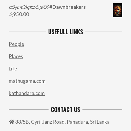
රු700.00.
රු500.00.
අරු‍ණෝදාකරුවෝ #Dawnbreakers
රු
950.00
USEFULL LINKS
People
Places
Life
mathugama.com
kathandara.com
CONTACT US
88/5B, Cyril Janz Road, Panadura, Sri Lanka