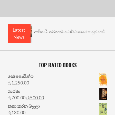
Latest
අභිසාරී: වෙනත් යථාර්ථයකට කවුළුවක්
News
TOP RATED BOOKS
කේ පොයින්ට්
රු
1,250.00
ශාස්තෘ
Original
Current
රු
700.00
රු
500.00
price
price
කතා කරන බළලා
was:
is:
රු
130.00