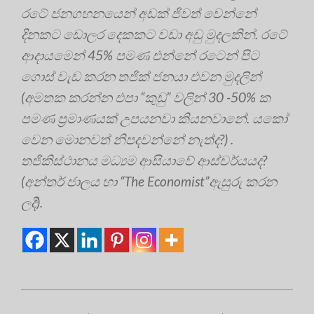
රටේ ජනගහනයෙන් අඩක් ජිවත් වෙන්නේ
දිනකට ඩොලර දෙකකට වඩා අඩු මුදලකින්. රටේ
ආදායමෙන් 45% පමණ එන්නේ රටෙන් පිට
ගොස් වැඩ කරන තජික් ජනයා එවන මුදලින්
(අමතක කරන්න එපා “කුඩු” වලින් 30 -50% ක
පමණ ප්‍රමාණයක් උපයනවා කියනවානේ. යකෝ
වෙන මොනවත් නිපදවන්නේ නැත්ද?) .
තජිකිස්ථානය මධ්‍යම ආසියාවේ ආස්චර්යයද?
(අන්තර් ජාලය හා “The Economist”ඇසුරු කරන
ලදී).
2018-