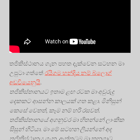
තජිකිස්ථානය ගැන පහත දැක්වෙන සටහන මා
උපුටා ගත්තේ
රයිගම හන්දිය නම් බ්ලොග්
අඩවියෙනුයි
.
තජිකිස්තානයට ඉතාම ළඟ රටක මා අවුරුදු
දෙකකට ආසන්න කාලයක් ගත කළා. මිනිසුන්
කෙසේ වෙතත්, කෑම නම් හරි රසවත්.
තජිකිස්තානයේ අගනුවර මා හිතන්නේ ලාංකික
සිසුන් හිටියා. මා මේ සටහන ලියන්නේ අද
තජිකිස්ථානය ගැන. ඇත්තටම මා කනගාටු