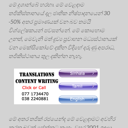
මේ දුශාන්බේ හරහා. මේ වෙළඳාම
තජිකිස්තානයේ දල ජාතික නිෂ්පාදනයෙන් 30
-50% අතර ප්‍රමාණයක් වන බව තමයි
විශ්ලේෂකයන් පවසන්නේ. මේ කොහොම
උනත්, මෙවැනි මත් ද්‍රව්‍ය ප්‍රවාහන මධ්‍යස්ථානයක්
වන මෙක්සිකෝවේ දකින විදිහේ දරුණු අපරාධ,
තජිකිස්ථානය තුල දකින්න නැහැ.
මේ අතර තජික් රජයෙන්ද මේ වෙළඳාමට අවහිර
කරන බවක් පේන්නට නැහැ. වසර 2001 ඉඳලා