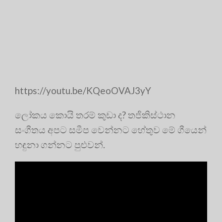
https://youtu.be/KQeoOVAJ3yY
ලෝකය කොයි තරම් කුඩා ද? තජිකිස්ථාන
සංගීතය අපට සමීප වෙන්නට හේතුව මේ ගීයෙන්
හඳුනා ගන්නට පුළුවන්.