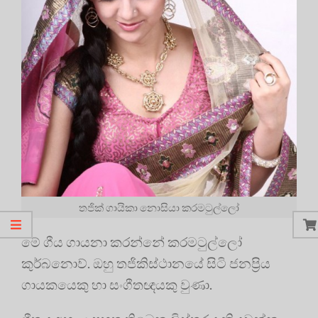
තජික් ගායිකා නොසියා කරමටුල්ලෝ
මේ ගීය ගායනා කරන්නේ කරමටුල්ලෝ
කුර්බනොව්. ඔහු තජිකිස්ථානයේ සිටි ජනප්‍රිය
ගායකයෙකු හා සංගීතඥයකු වුණා.