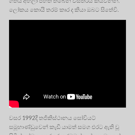
ගීතය අහලා පහත තිබෙන විස්තරය කියවන්න.
ලෝකය කොයි තරම් කෘර ද කියා ඔබට සිතේවි.
වසර 1992දී තජිකිස්ථානය සෝවියට්
සමූහාණ්ඩුවෙන් කැඩී යාමත් සමග එරට ඇති වූ