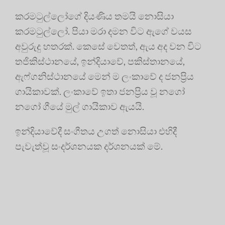
කරමටුල්ලෝගේ දියණිය තමයි නොසියා
කරමටුල්ලෝ. පියා මරා දමන විට ඇගේ වයස
අවුරුදු හතරක්. කෙසේ වෙතත්, ඇය අද වන විට
තජිකිස්ථානයේ, ඉන්දියාවේ, පකිස්තානයේ,
ඇෆ්ගනිස්ථානයේ මෙන් ම ලංකාවේ ද ජනප්‍රිය
ගායිකාවක්. ලංකාවේ ඉතා ජනප්‍රිය වූ නගෝ
නගෝ ගීයේ මුල් ගායිකාව ඇයයි.
ඉන්දියාවේදී සංගීතය උගත් නොසියා එහිදී
පැවැත්වූ සංදර්ශනයක දර්ශනයක් මේ.