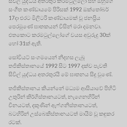
සිවිල් යුද්ධය අතරතුර කරමටුල්ලෝ සහ ඔහුගේ
සංගීත කණ්ඩායමේ පිරිසක් 1992 ඔක්තෝබර්
17දා එරට මිලිටරි කණ්ඩායමක් වූ ජනප්‍රිය
පෙරමුණේ ඝාතකයන් විසින් මරා දමනවා.
එතකොට කරමටුල්ලෝගේ වයස අවුරුදු 30ක්
හෝ 31ක් ඇති.
සෝවියට් සංගමයෙන් නිදහස ලැබූ
තජිකිස්තානයේ 1992 සිට 1997 දක්ව පැවති
සිවිල් යුද්ධය අතරතුරයි මේ ඝාතනය සිදු වුණේ.
තජිකිස්තානය කියන්නේ මධ්‍යම ආසියාවේ පිහිටි
උතුරින් කිර්ගිස්තානයටත්, නැගෙනහිරින්
චීනයටත්, දකුණින් ඇෆ්ගනිස්තානයටත්,
බටහිරින් උස්බෙකිස්තානයටත් මායිම් වූ කඳුකර
රටක්.