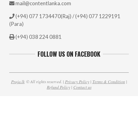
mail@contentlanka.com
(+94) 077 1734470(Raj) / (+94) 077 1229191
(Para)
(+94) 038 224 0881
FOLLOW US ON FACEBOOK
Praja.lk
© All rights reserved. |
Privacy Policy
|
Terms & Condition
|
Refund Policy
|
Contact us