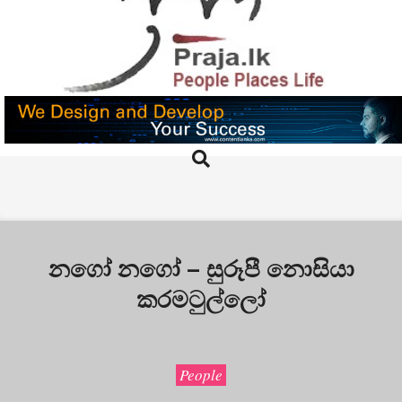
Skip
to
content
PRAJA.LK
Search
Primary
Navigation
Menu
නගෝ නගෝ – සුරූපී නොසියා
කරමටුල්ලෝ
People