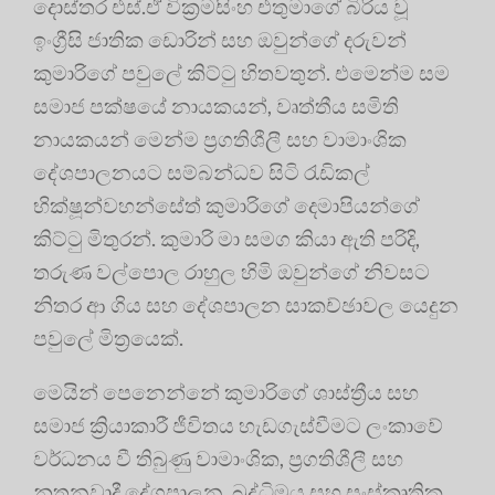
දොස්තර එස්.ඒ වික්‍රමසිංහ එතුමාගේ බිරිය වූ
ඉංග්‍රීසි ජාතික ඩොරින් සහ ඔවුන්ගේ දරුවන්
කුමාරිගේ පවුලේ කිට්ටු හිතවතුන්
. එමෙන්ම සම
සමාජ පක්ෂයේ නායකයන්, වෘත්තීය සමිති
නායකයන් මෙන්ම ප්‍රගතිශීලී සහ වාමාංශික
දේශපාලනයට සම්බන්ධව සිටි රැඩිකල්
භික්ෂූන්වහන්සේත් කුමාරිගේ දෙමාපියන්ගේ
කිට්ටු මිතුරන්
. කුමාරි මා සමග කියා ඇති පරිදි,
තරුණ වල්පොල රාහුල හිමි ඔවුන්ගේ නිවසට
නිතර ආ ගිය සහ දේශපාලන සාකච්ඡාවල යෙදුන
පවුලේ මිත්‍රයෙක්
.
මෙයින් පෙනෙන්නේ කුමාරිගේ ශාස්ත්‍රීය සහ
සමාජ ක්‍රියාකාරී ජීවිතය හැඩගැස්වීමට ලංකාවේ
වර්ධනය වී තිබුණු වාමාංශික, ප්‍රගතිශීලී සහ
නූතනවාදී දේශපාලන, බුද්ධිමය සහ සංස්කෘතික