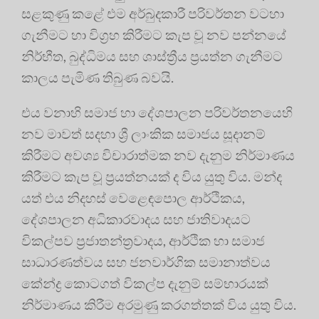
සළකුණු කළේ එම අර්බුදකාරී පරිවර්තන වටහා
ගැනීමට හා විග්‍රහ කිරීමට කැප වූ නව පන්නයේ
නිර්භීත, බුද්ධිමය සහ ශාස්ත්‍රීය ප්‍රයත්න ගැනීමට
කාලය පැමිණ තිබුණ බවයි
.
එය වනාහි සමාජ හා දේශපාලන පරිවර්තනයෙහි
නව මාවත් සදහා ශ්‍රී ලාංකික සමාජය සූදානම්
කිරීමට අවශ්‍ය විචාරාත්මක නව දැනුම නිර්මාණය
කිරීමට කැප වූ ප්‍රයත්නයක් ද විය යුතු විය
. මන්ද
යත් එය නිදහස් වෙළෙඳපොල ආර්ථිකය,
දේශපාලන අධිකාරවාදය සහ ජාතිවාදයට
විකල්පව ප්‍රජාතන්ත්‍රවාදය, ආර්ථික හා සමාජ
සාධාරණත්වය සහ ජනවාර්ගික සමානාත්වය
කේන්ද්‍ර කොටගත් විකල්ප දැනුම් සම්භාරයක්
නිර්මාණය කිරීම අරමුණු කරගත්තක් විය යුතු විය
.