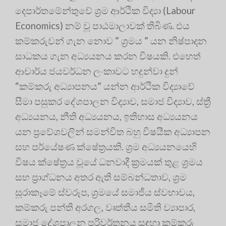
දෙපාර්තමේන්තුවේ ශ්‍රම ආර්ථික විද්‍යා (Labour
Economics) නම් වූ පාඨමාලාවක් තිබිණ
. එය
කම්කරුවන් ගැන නොව ” ශ්‍රමය ” යන නිෂ්පාදන
සාධකය ගැන අධ්‍යයනය කරන විෂයකි. එහෙත්
ආචාර්ය ජයවර්ධන ලංකාවට හදුන්වා දුන්
“කම්කරු අධ්‍යාපනය” යන්න ආර්ථික විද්‍යාවේ
සීමා පසුකර දේශපාලන විද්‍යාව, සමාජ විද්‍යාව, ස්ත්‍රී
අධ්‍යයනය, නීති අධ්‍යයනය, ඉතිහාස අධ්‍යයනය
යන ප්‍රවේශවලින් සමන්විත බහු විෂයීක අධ්‍යාපන
සහ පර්යේෂණ ක්ෂේත්‍රයකි. ශ්‍රම අධ්‍යයනයෙහි
විෂය ක්ෂේත්‍රය වූයේ ධනවාදී ක්‍රමයක් තුළ ශ්‍රමය
සහ ප්‍රාග්ධනය අතර ඇති සම්බන්ධතාව, ශ්‍රම
සූරාකෑමේ ස්වරූප, ශ්‍රමයේ සමාජීය ස්වභාවය,
කම්කරු පන්ති අරගල, වෘත්තීය සමිති ව්‍යාපාර,
සමාජ දේශපාලන පරිවර්තනය සඳහා කම්කරු