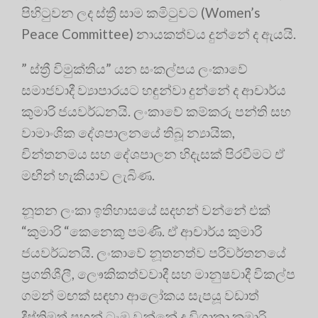
පිහිටුවන ලද ස්ත්‍රී සාම කමිටුවට (Women’s
Peace Committee) නායකත්වය දුන්නේ ද ඇයයි
.
” ස්ත්‍රී විමුක්තිය” යන සංකල්පය ලංකාවේ
සමාජවාදී ව්‍යාපාරයට හඳුන්වා දුන්නේ ද ආචාර්ය
කුමාරි ජයවර්ධනයි
. ලංකාවේ කම්කරු පන්ති සහ
වාමාංශික දේශපාලනයේ තිබූ න්‍යායික,
චින්තනමය සහ දේශපාලන හිදැසක් පිරවීමට ඒ
මඟින් හැකියාව ලැබිණ
.
නූතන ලංකා ඉතිහාසයේ සදහන් වන්නේ එක්
“කුමාරි “කෙනෙකු පමණි. ඒ ආචාර්ය කුමාරි
ජයවර්ධනයි
. ලංකාවේ නූතනත්ව පරිවර්තනයේ
ප්‍රගතිශීලී, ලෞකිකත්වවාදී සහ මානුෂවාදී විකල්ප
ගමන් මඟක් සඳහා ආලෝකය සැපයූ වඩාත්
දීප්තිමත් පහන් ටැඹ වන්නේ ද විශාකා කුමාරි