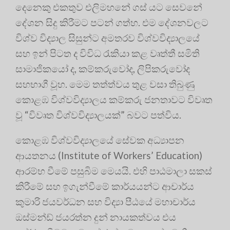
දෙනෙකු එකතුව එලිමහනේ ගස් යට සෙවනේ
දේශන සිදු කිරීමට පටන් ගත්හ
. එම දේශනවලට
විශ්ව විද්‍යාල සිසුන්ට අමතරව විශ්වවිද්‍යාලයේ
සහ ඉන් පිටත ද විවිධ රැකියා කළ වෘත්තී සමිති
සාමාජිකයෝ ද, කම්කරුවෝද, ලිපිකරුවෝද
සහභාගී වූහ
. මෙම තත්ත්වය තුළ වසා තිබුණු
කොළඹ විශ්වවිද්‍යාලය කම්කරු ජනතාවට විවෘත
වූ “විවෘත විශ්වවිද්‍යාලයක්” බවට පත්විය
.
කොළඹ විශ්වවිද්‍යාලයේ සේවක අධ්‍යාපන
ආයතනය (Institute of Workers’ Education)
ආරම්භ වීමේ පසුබිම මෙයයි
. එහි පාඨමාලා සකස්
කිරීමේ සහ ඉගැන්වීමේ කාර්යයන්ට ආචාර්ය
කුමාරි ජයවර්ධන සහ විද්‍යා පීඨයේ මහාචාර්ය
ඔස්මන්ඩ් ජයරත්න දුන් නායකත්වය එය