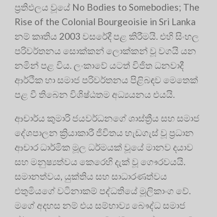
ප්‍රතිඵලය වූයේ No Bodies to Somebodies; The
Rise of the Colonial Bourgeoisie in Sri Lanka
නම් කෘතිය 2003 වසරේදී පළ කිරීමයි
. එහි සිංහල
පරිවර්තනය සොක්කන් ලොක්කන් වූ වගයි යන
නමින් පළ විය
. ලංකාවේ යටත් විජිත ධනවාදී
ආර්ථික හා සමාජ පරිවර්තනය පිළිබඳව මෙතෙක්
පළ වී තිබෙන විශිෂ්ඨතම අධ්‍යයනය එයයි
.
ආචාර්ය කුමාරි ජයවර්ධනගේ ශාස්ත්‍රීය සහ සමාජ
දේශපාලන ක්‍රියාකාරී ජිවිතය හැඩගැස් වූ ප්‍රධාන
ආචාර ධාර්මික මූල ධර්මයක් වූයේ මානව දයාව
සහ මනුෂ්‍යත්වය කෙරෙහි දැක් වූ ගෞරවයයි
.
සමානත්වය, යුක්තිය සහ සාධාරණත්වය
එතුමියගේ වටිනාකම් පද්ධතියේ මූලිකාංග වේ.
මගේ අදහස නම් එය සම්භාව්‍ය බෞද්ධ සමාජ