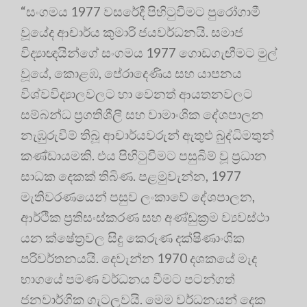
“සංගමය 1977 වසරේදී පිහිටුවීමට පුරෝගාමී
වූයේද ආචාර්ය කුමාරි ජයවර්ධනයි
. සමාජ
විද්‍යාඥයින්ගේ සංගමය 1977 ගොඩගැඟීමට මුල්
වූයේ, කොළඹ, පේරාදෙණිය සහ යාපනය
විශ්වවිද්‍යාලවලට හා වෙනත් ආයතනවලට
සම්බන්ධ ප්‍රගතිශීලී සහ වාමාංශික දේශපාලන
නැඹුරුවීම් තිබූ ආචාර්යවරුන් ඇතුළු බුද්ධිමතුන්
කණ්ඩායමකි
. එය පිහිටුවීමට පසුබිම් වූ ප්‍රධාන
සාධක දෙකක් තිබිණ. පළමුවැන්න, 1977
මැතිවරණයෙන් පසුව ලංකාවේ දේශපාලන,
ආර්ථික ප්‍රතිසංස්කරණ සහ අණ්ඩුක්‍රම ව්‍යවස්ථා
යන ක්ෂේත්‍රවල සිදු කෙරුණ දක්ෂිණාංශික
පරිවර්තනයයි
. දෙවැන්න 1970 දශකයේ මැද
භාගයේ පමණ වර්ධනය වීමට පටන්ගත්
ජනවාර්ගික ගැටලුවයි
. මෙම වර්ධනයන් දෙක