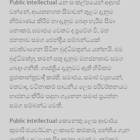
Public intellectual යන සංකල්පයෙන් අදහස්
වන්නේ, ආයතනගත සීමාවන් තුළට දැනුම
නිර්මාණය කිරීම හා දැනුම බෙදා හැරීම සීමා
නොකර, සමාජය වෙතට ද ප්‍රවේශ වී, මහ
ජනතාව සමග ඓන්ද්‍රීය සම්බන්ධයක්
පවත්වාගෙන සිටින බුද්ධිමතුන්ය යන්නයි
. එම
බුද්ධිමත්හු, තමන් සතු දැනුම මහජනතාව සමග
බෙදා ගනිති. ශාස්ත්‍රීය දැනුමට ඇති හිමිකම
ප්‍රජාතාන්ත්‍රවාදී කරති
. සමාජය, සමාජ ව්‍යුහයන්,
මතවාද, වටිනාකම් සාධනීය ලෙස පරිවර්තනයට
භාජනය කිරීම සදහා ගැනෙන සමාජ ප්‍රයත්න
සමග සම්බන්ධ වෙති
.
Public intellectual කෙනෙකු ලෙස ආචාර්ය
කුමාරි ජයවර්ධන ලංකාවේ කම්කරු පන්තිය ගැන
ශාස්ත්‍රීය අධ්‍යයන සිදු කරන ගමන් ම, කම්කරු