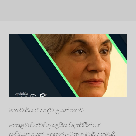
මහාචාර්ය ජයදේව උයන්ගොඩ
කොළඹ විශ්වවිද්‍යාලයීය විද්‍යාර්ථීන්ගේ
සංවිධානයෙන් උපහාර ලබන ආචාර්ය කුමාරි