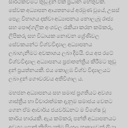
සාර්ථකවීමට තුඩු දුන් එක් ප්‍රධාන හේතුවකි
.
සේවක අධ්‍යාපන ආයතනයේ අරමුණ වූයේ, උසස්
පෙළ විභාගය දක්වා අධ්‍යාපනය නොලැබූ රාජ්‍ය
සහ පෞද්ගලික අංශවල රැකියා කරන කම්කරු,
ලිපිකරු සහ විධායක නොවන ශ්‍රේණිවල
සේවකයන්ට විශ්වවිද්‍යාල අධ්‍යාපනය
ලබාගැනීමට අවකාශය ලබා දීමයි
. එය අප රටේ
විශ්වවිද්‍යාල අධ්‍යාපනය ප්‍රජාතන්ත්‍රීය කිරීමට තුඩු
දුන් ප්‍රයත්නයකි. එය කොළඹ විශ්ව විද්‍යාලයට
ලබා දුන් ගෞවරවය අතිවිශාල ය
.
මහජන අධ්‍යාපනය සහ සමාජ ප්‍රගතියට අවශ්‍ය
ශාස්ත්‍රීය හා විචාරාත්මක දැනුම සමාජය වෙතට
ගෙන ඒම ආචාර්ය ජයවර්ධනට ම විශේෂ වූ
කාර්ය භාරයකි
. ඇය කම්කරු පන්ති අධ්‍යාපනයට
අවශ්‍ය පොත් කිහිපයක්ම සිංහල භාෂාවෙන් ලියා