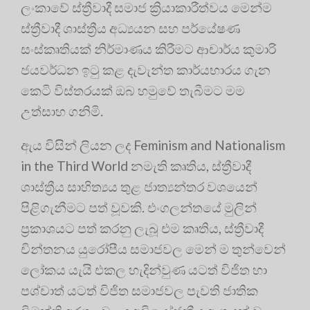
ලංකාවේ ස්ත්‍රීවාදී සමාජ ක්‍රියාකාරීත්වය මෙන්ම
ස්ත්‍රීවාදී ශාස්ත්‍රීය අධ්‍යයන සහ පර්යේෂණ
සංස්කෘතියක් නිර්මාණය කිරීමට ආචාර්ය කුමාරි
ජයවර්ධන ඉටු කළ දැවැන්ත කාර්යභාරය ගැන
කෙටි විස්තරයක් ඔබ හමුවේ තැබීමට මම
උත්සාහ ගනිමි
.
ඇය විසින් ලියන ලද Feminism and Nationalism
in the Third World නමැති කෘතිය, ස්ත්‍රීවාදී
ශාස්ත්‍රීය සාහිත්‍යය තුළ ජාත්‍යන්තර වශයෙන්
පිළිගැනීමට පත් වූවකි
. එංගලන්තයේ මුලින්
ප්‍රකාශයට පත් කරනු ලැබූ එම කෘතිය, ස්ත්‍රීවාදී
චින්තනය යුරෝපීය සමාජවල මෙන් ම තුන්වෙන්
ලෝකය යැයි එකල හැදින්වුණ යටත් විජිත හා
පශ්චාත් යටත් විජිත සමාජවල පැවති ජාතික