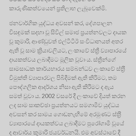
කාරුණිකත්වයෙන් ප්‍රතිලාභ ලැබූවෙක්මි
.
ජනවාර්ගික යුද්ධය අවසන් කර, දේශපාලන
විසඳුමක් සදහා වූ සිවිල් සමාජ ප්‍රයත්නවලට දායක
වූ කුමාරි, ආණ්ඩුවත් එල්ටීටීඊ සංවිධානයත් අතර
ඇති වූ සාම ක්‍රියාවලියට, ලංකාවේ ස්ත්‍රී ව්‍යාපාරයේ
දායකත්වය ලබාදීමට මූලික වූවා ය
. ස්ත්‍රීන්ගේ
සාමසාධක කාර්යභාරය සම්බන්ධව ලංකාවේ ස්ත‍්‍රී
විමුක්ති ව්‍යාපාරවල පිබිදීමක් ඇති කිරීමට, තම
පෞද්ගලික ආදර්ශය නිසා ඇති කිරීමට ද ඇය
සමත් වූවා ය
. 2002 වසරේ දී ලංකාවේ දියත් කරන
ලද සාම සාකච්ඡා ප්‍රයත්නයට සමගාමීව යුද්ධය
අවසන් කර සාමය ගොඩනැඟීමේ අරමුණට ස්ත‍්‍රී
ව්‍යාපාරයේ දායකත්වය ලබාදීමට පුරෝගාමී වූයේ
ද ආචාර්ය කුමාරි ජයවර්ධනයි
. එම අවස්ථාවේ දී