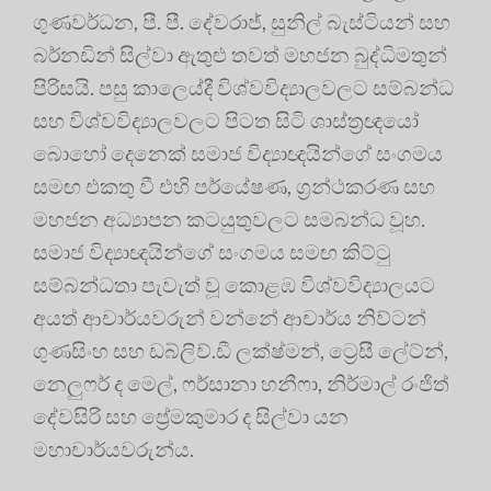
ගුණවර්ධන, පී. පී. දේවරාජ්, සුනිල් බැස්ටියන් සහ
බර්නඩින් සිල්වා ඇතුළු තවත් මහජන බුද්ධිමතුන්
පිරිසයි
. පසු කාලෙය්දී විශ්වවිද්‍යාලවලට සම්බන්ධ
සහ විශ්වවිද්‍යාලවලට පිටත සිටි ශාස්ත්‍රඥයෝ
බොහෝ දෙනෙක් සමාජ විද්‍යාඥයින්ගේ සංගමය
සමඟ එකතු වී එහි පර්යේෂණ, ග්‍රන්ථකරණ සහ
මහජන අධ්‍යාපන කටයුතුවලට සමබන්ධ වූහ
.
සමාජ විද්‍යාඥයින්ගේ සංගමය සමඟ කිට්ටු
සම්බන්ධතා පැවැත් වූ කොළඹ විශ්වවිද්‍යාලයට
අයත් ආචාර්යවරුන් වන්නේ ආචාර්ය නිව්ටන්
ගුණසිංහ සහ ඩබ්ලිව්.ඩී ලක්ෂ්මන්, ට්‍රෙසී ලේට්න්,
නෙලුෆර් ද මෙල්, ෆර්සානා හනීෆා, නිර්මාල් රංජිත්
දේවසිරි සහ ප්‍රේමකුමාර ද සිල්වා යන
මහාචාර්යවරුන්ය
.