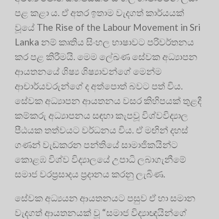
පළ කළා ය. ඒ අතර ඉතාම වැදගත් කාර්යයක්
වූයේ The Rise of the Labour Movement in Sri
Lanka නම් කෘතිය සිංහල භාෂාවට පරිවර්තනය
කර පළ කිරීමයි
. මෙම ලේඛණ සේවක අධ්‍යාපන
ආයතනයේ ශිෂ්‍ය ශිෂ්‍යාවන්ගේ මෙන්ම
ආචාර්යවරුන්ගේ ද අත්පොත් බවට පත් විය
.
සේවක අධ්‍යාපන ආයතනය වසර කිහිපයක් තුළදී
කම්කරු අධ්‍යාපනය සඳහා කැපවූ විශ්වවිද්‍යාල
පීඨයක තත්වයට වර්ධනය විය
. ඒ මඟින් දහස්
ගණන් වැඩකරන පන්තියේ සාමාජිකයින්ට
කොළඹ විශ්ව විද්‍යාලයේ උපාධි ලබාගැනීමේ
සමාජ වරප්‍රසාදය ප්‍රදානය කරනු ලැබිණ
.
සේවක අධ්‍යයන ආයතනයට පසුව ඒ හා සමාන
වැදගත් ආයතනයක් වූ “සමාජ විද්‍යාඥයින්ගේ