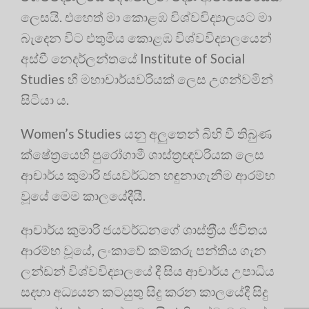
ලෙසයි
. එහෙත් මා කොළඹ විශ්වවිද්‍යාලයට මා
බැදෙන විට එතුමිය කොළඹ විශ්වවිද්‍යාලයෙන්
අස්වී නෙදර්ලන්තයේ Institute of Social
Studies හි මහාචාර්යවරියක් ලෙස උගන්වමින්
සිටියා ය
.
Women’s Studies යනු අලුතෙන් බිහි වී තිබුණ
ක්ෂේත්‍රයෙහි පුරෝගාමී ශාස්ත්‍රඥවරියක ලෙස
ආචාර්ය කුමාරි ජයවර්ධන හඳුනාගැනීම ආරම්භ
වූයේ මෙම කාලයේදීයී
.
ආචාර්ය කුමාරි ජයවර්ධනගේ ශාස්ත‍්‍රීය ජීවිතය
ආරම්භ වූයේ, ලංකාවේ කම්කරු පන්තිය ගැන
ලන්ඩන් විශ්වවිද්‍යාලයේ දී සිය ආචාර්ය උපාධිය
සදහා අධ්‍යයන කටයුතු සිදු කරන කාලයේදී සිදු