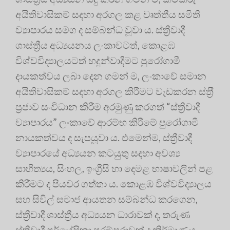
අයිතිවාසිකම් සදහා අරගල කළ වෘත්තීය සමිති
ව්‍යාපාරය සමග ද සම්බන්ධ වූවා ය
. ස්ත්‍රීවාදී
ශාස්ත්‍රීය අධ්‍යයනය ලංකාවටත්, කොළඹ
විශ්වවිද්‍යාලයටත් හදුන්වාදීමට පුරෝගාමී
දායකත්වය ලබා දෙන ගමන් ම, ලංකාවේ සමාන
අයිතිවාසිකම් සදහා අරගල කිරීමට වැඩකරන ස්ත‍්‍රී
ප්‍රජාව සංවිධාන කිරීම අරමුණු කරගත් “ස්ත්‍රීවාදී
ව්‍යාපාරය” ලංකාවේ ආරම්භ කිරීමේ පුරෝගාමී
නායකත්වය ද සැපයූවා ය
. එමෙන්ම, ස්ත්‍රීවාදී
ව්‍යාපාරයේ අධ්‍යයන කටයුතු සදහා අවශ්‍ය
සාහිත්‍යය, සිංහල, ඉංග්‍රීසි හා දෙමළ භාෂාවලින් පළ
කිරීමට ද පියවර ගත්තා ය
. කොළඹ විශ්වවිද්‍යාලය
සහ සිවිල් සමාජ ආයතන සම්බන්ධ කරගෙන,
ස්ත්‍රීවාදී ශාස්ත්‍රීය අධ්‍යයන ධාරාවක් ද, තරුණ
ස්ත්‍රීවාදී පර්යේෂිකා පරම්පරාවක් ද නිර්මාණය