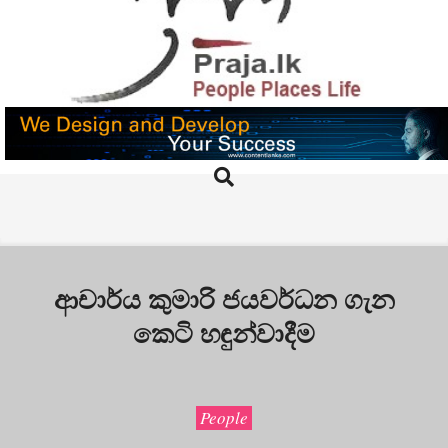
Skip
to
content
PRAJA.LK
Search
Primary
Navigation
Menu
ආචාර්ය කුමාරි ජයවර්ධන ගැන
කෙටි හඳුන්වාදීම
People