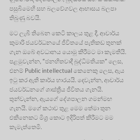
පසුබිමෙහි සහ බලවේගවල ආභාසය බලපා
තිබුණු බවයි
.
මට ලැබී තිබෙන කෙටි කාලය තුළ දී, ආචාර්ය
කුමාරි ජයවර්ධනයේ ජීවිතයේ පැතිකඩ තුනක්
ගැන ඔබේ අවධානය යොමු කිරීමට මා කැමතියි
.
පළමුවැන්න, “ජනහිතවාදී බුද්ධිමතියක” ලෙස,
එනම් Public intellectual කෙනෙකු ලෙස, ඇය
ඉටු කර ඇති කාර්ය භාරයයි
. දෙවැන්න, ආචාර්ය
ජයවර්ධනගේ ශාස්ත්‍රීය ජීවිතය ගැනයි
.
තුන්වැන්න, ඇයගේ දේශපාලන ගමන්මඟ
ගැනයි. මගේ කථාව තුළ මෙම තේමා තුන
එකිනෙකට මිශ්‍ර කොට ඉදිරිපත් කිරීමට මම
කැමැත්තෙමි
.