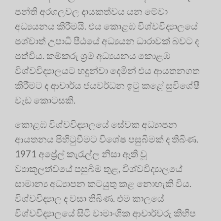
පන්ති අරගලවල දායකත්වය යන මේවා
අධ්‍යයනය කිරීමයි
. එය කොළඹ විශ්වවිද්‍යාලයේ
පශ්චාත් උපාධි පීඨයේ අධ්‍යයන ධාරාවක් බවට ද
පත්විය
. කම්කරු ශ්‍රම අධ්‍යයනය කොළඹ
විශ්වවිද්‍යාලයට හදුන්වා දෙමින් එය ආයතනගත
කිරීමට ද ආචාර්ය ජයවර්ධන ඉටු කළේ සුවිශේෂී
වැඩ කොටසකි
.
කොළඹ විශ්වවිද්‍යාලයේ සේවක අධ්‍යාපන
ආයතනය පිහිටුවීමට විශේෂ පසුබිමක් ද තිබිණ
.
1971 අප්‍රේල් කැරැල්ල නිසා ඇති වූ
ව්‍යාකූලත්වයේ පසුබිම තුළ, විශ්වවිද්‍යාලයේ
සාමාන්‍ය අධ්‍යාපන කටයුතු කළ නොහැකි විය.
විශ්වවිද්‍යාල ද වසා තිබිණ
. එම කාලයේ
විශ්වවිද්‍යාලයේ සිටි වාමාංශික ආචාර්වරු කිහිප