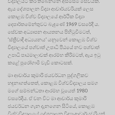
විද්‍යාලයට කර තිබෙන්නේ අසමසම සේවයක්
.
ඇය දේශපාලන විද්‍යා ආචාර්යවරියක් ලෙස
කොළඹ විශ්ව විද්‍යාලයේ ආර්ථික විද්‍යා
දෙපාර්තමේන්තුවට බැඳුණේ 1969 වසරේදී ය
.
සේවක අධ්‍යාපන ආයතනය පිහිටුවීමටත්,
‘ස්ත්‍රීවාදී අධ්‍යයනය’ යනුවෙන් කොළඹ විශ්ව
විද්‍යාලයේ පශ්චාත් උපාධි පීඨයේ නව පශ්චාත්
උපාධි පාඨමාලාවක් ආරම්භ කිරීමටත්, ඇය ඉටු
කළේ පුරෝගාමී වැඩි කොටසක්
.
මා ආචාර්ය කුමාරි ජයවර්ධන පුද්ගලිකව
හඳුනාගත්තෙත්, කොළඹ විශ්වවිද්‍යාලය සමග
මගේ සම්බන්ධතා ආරම්භ වූයෙත් 1980
වසරේදීය
. ඒ වන විට මා ආචාර්ය කුමාරි
ජයවර්ධන ගැන දැනගෙන සිටියේ, කොළඹ
විශ්වවිද්‍යාලයේ දේශපාලන විද්‍යා ආචාර්යවරියක්