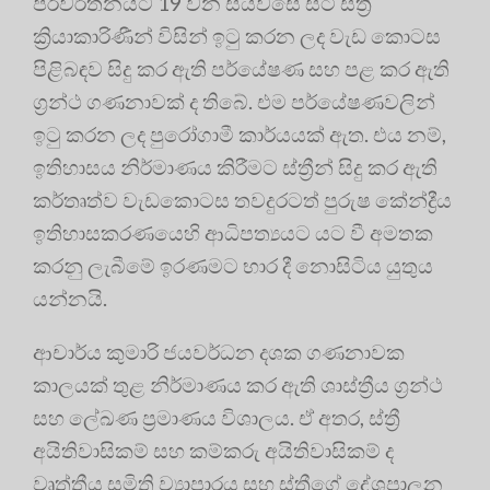
පරිවර්තනයට 19 වන සියවසේ සිටි ස්ත්‍රී
ක්‍රියාකාරිණීන් විසින් ඉටු කරන ලද වැඩ කොටස
පිළිබඳව සිදු කර ඇති පර්යේෂණ සහ පළ කර ඇති
ග්‍රන්ථ ගණනාවක් ද තිබේ
. එම පර්යේෂණවලින්
ඉටු කරන ලද පුරෝගාමී කාර්යයක් ඇත. එය නම්,
ඉතිහාසය නිර්මාණය කිරීමට ස්ත්‍රීන් සිදු කර ඇති
කර්තෘත්ව වැඩකොටස තවදුරටත් පුරුෂ කේන්ද්‍රීය
ඉතිහාසකරණයෙහි ආධිපත්‍යයට යට වී අමතක
කරනු ලැබීමේ ඉරණමට භාර දී නොසිටිය යුතුය
යන්නයි
.
ආචාර්ය කුමාරි ජයවර්ධන දශක ගණනාවක
කාලයක් තුළ නිර්මාණය කර ඇති ශාස්ත්‍රීය ග්‍රන්ථ
සහ ලේඛණ ප්‍රමාණය විශාලය
. ඒ අතර, ස්ත්‍රී
අයිතිවාසිකම් සහ කම්කරු අයිතිවාසිකම් ද
වෘත්තීය සමිති ව්‍යාපාරය සහ ස්ත්‍රීගේ දේශපාලන