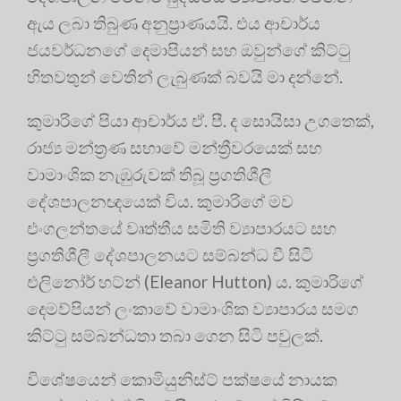
ඇය ලබා තිබුණ අනුප්‍රාණයයි
. එය ආචාර්ය
ජයවර්ධනගේ දෙමාපියන් සහ ඔවුන්ගේ කිට්ටු
හිතවතුන් වෙතින් ලැබුණක් බවයි මා දන්නේ
.
කුමාරිගේ පියා ආචාර්ය ඒ. පී. ද සොයිසා උගතෙක්,
රාජ්‍ය මන්ත්‍රණ සභාවේ මන්ත්‍රීවරයෙක් සහ
වාමාංශික නැඹුරුවක් තිබූ ප්‍රගතිශීලී
දේශපාලනඥයෙක් විය
. කුමාරිගේ මව
එංගලන්තයේ වෘත්තීය සමිති ව්‍යාපාරයට සහ
ප්‍රගතිශීලී දේශපාලනයට සම්බන්ධ වී සිටි
එලිනෝර් හට්න් (Eleanor Hutton) ය
. කුමාරිගේ
දෙමව්පියන් ලංකාවේ වාමාංශික ව්‍යාපාරය සමග
කිට්ටු සම්බන්ධතා තබා ගෙන සිටි පවුලක්
.
විශේෂයෙන් කොමියුනිස්ට් පක්ෂයේ නායක