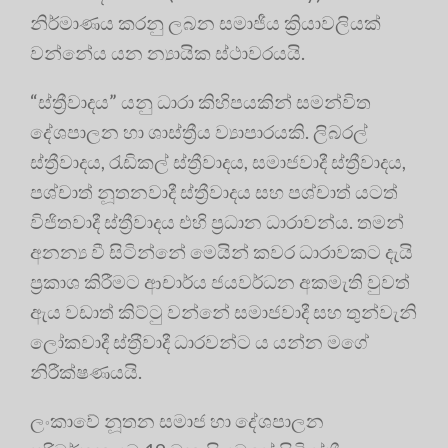
නිර්මාණය කරනු ලබන සමාජීය ක්‍රියාවලියක්
වන්නේය යන න්‍යායික ස්ථාවරයයි
.
“ස්ත්‍රීවාදය” යනු ධාරා කිහිපයකින් සමන්විත
දේශපාලන හා ශාස්ත්‍රීය ව්‍යාපාරයකි. ලිබරල්
ස්ත්‍රීවාදය, රැඩිකල් ස්ත්‍රීවාදය, සමාජවාදී ස්ත්‍රීවාදය,
පශ්චාත් නූතනවාදී ස්ත්‍රීවාදය සහ පශ්චාත් යටත්
විජිතවාදී ස්ත්‍රීවාදය එහි ප්‍රධාන ධාරාවන්ය
. තමන්
අනන්‍ය වී සිටින්නේ මෙයින් කවර ධාරාවකට දැයි
ප්‍රකාශ කිරීමට ආචාර්ය ජයවර්ධන අකමැති වුවත්
ඇය වඩාත් කිට්ටු වන්නේ සමාජවාදී සහ තුන්වැනි
ලෝකවාදී ස්ත‍්‍රීවාදී ධාරවන්ට ය යන්න මගේ
නිරීක්ෂණයයි
.
ලංකාවේ නූතන සමාජ හා දේශපාලන