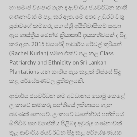
හා සමාජ ව්‍යාපාර ගැන ද ආචාර්ය ජයවර්ධන කෘති
ගණනාවක් ම පළ කර ඇත
. මේ අතර උඩරට වතු
ප්‍රජාවගේ කම්කරු සහ ස්ත්‍රී අයිතිවාසිකම් සදහා
ඇය ශාස්ත්‍රීය මෙන්ම ක්‍රියාකාරී දායකත්වයක් ද සිදු
කර ඇත. 2015 වසරේදී ආචාර්ය රේචල් කුරියන්
(Rachel Kurian) සමඟ එක්ව පළ කළ Class
Patriarchy and Ethnicity on Sri Lankan
Plantations යන කෘතිය ඇය කළක් තිස්සේ සිදු
කළ පර්යේෂණවල ප්‍රතිඵලයකි
.
ආචාර්ය ජයවර්ධන තම අවධානය යොමු කෙළේ
ලංකාවේ කම්කරු පන්තියේ ඉතිහාසය ගැන
පමණක් නොවේ
. ලංකාවේ ධනේෂ්වර පන්තියේ
බිහිවීම සහ ව්‍යාප්තිය පිළිබඳ අවුරුදු ගණනාවක්
තුළ ආචාර්ය ජයවර්ධන සිදු කළ පර්යේෂණයක