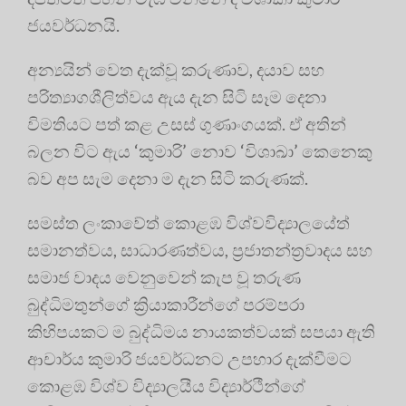
ජයවර්ධනයි
.
අන්‍යයින් වෙත දැක්වූ කරුණාව, දයාව සහ
පරිත්‍යාගශීලිත්වය ඇය දැන සිටි සෑම දෙනා
විමතියට පත් කළ උසස් ගුණාංගයක්
. ඒ අතින්
බලන විට ඇය ‘කුමාරි’ නොව ‘විශාඛා’ කෙනෙකු
බව අප සැම දෙනා ම දැන සිටි කරුණක්
.
සමස්ත ලංකාවේත් කොළඹ විශ්වවිද්‍යාලයේත්
සමානත්වය, සාධාරණත්වය, ප්‍රජාතන්ත්‍රවාදය සහ
සමාජ වාදය වෙනුවෙන් කැප වූ තරුණ
බුද්ධිමතුන්ගේ ක්‍රියාකාරීන්ගේ පරම්පරා
කිහිපයකට ම බුද්ධිමය නායකත්වයක් සපයා ඇති
ආචාර්ය කුමාරි ජයවර්ධනට උපහාර දැක්වීමට
කොළඹ විශ්ව විද්‍යාලයීය විද්‍යාර්ථීන්ගේ