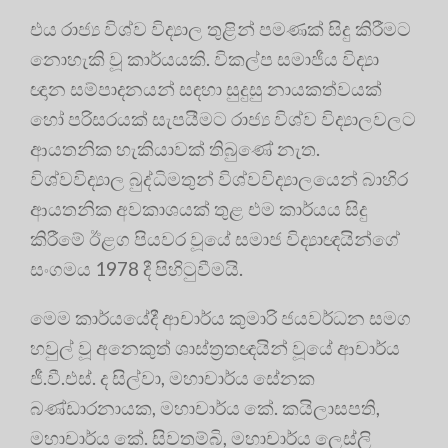
එය රාජ්‍ය විශ්ව විද්‍යාල තුළින් පමණක් සිදු කිරීමට
නොහැකි වූ කාර්යයකි
. විකල්ප සමාජීය විද්‍යා
ඥාන සම්පාදනයන් සඳහා සුදුසු නායකත්වයක්
හෝ පරිසරයක් සැපයීමට රාජ්‍ය විශ්ව විද්‍යාලවලට
ආයතනික හැකියාවක් තිබුණේ නැත
.
විශ්වවිද්‍යාල බුද්ධිමතුන් විශ්වවිද්‍යාලයෙන් බාහිර
ආයතනික අවකාශයක් තුළ එම කාර්යය සිදු
කිරීමේ ඊළග පියවර වූයේ සමාජ විද්‍යාඥයින්ගේ
සංගමය 1978 දී පිහිටුවීමයි
.
මෙම කාර්යයේදී ආචාර්ය කුමාරි ජයවර්ධන සමග
හවුල් වූ අනෙකුත් ශාස්ත්‍රතඥයින් වූයේ ආචාර්ය
ජී.වී.එස්. ද සිල්වා, මහාචාර්ය සේනක
බණ්ඩාරනායක, මහාචාර්ය කේ. කයිලාසපති,
මහාචාර්ය කේ. සිවතම්බි, මහාචාර්ය ලෙස්ලි