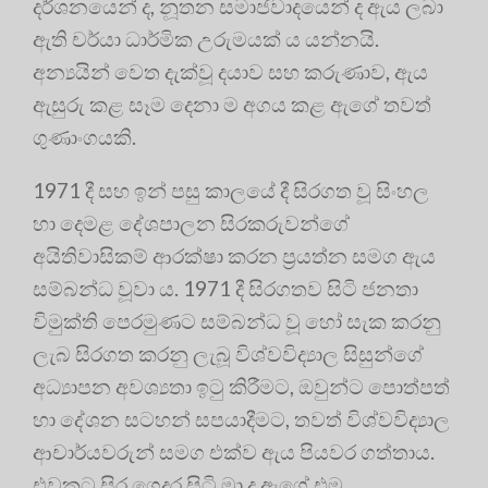
දර්ශනයෙන් ද, නූතන සමාජවාදයෙන් ද ඇය ලබා
ඇති චර්යා ධාර්මික උරුමයක් ය යන්නයි
.
අන්‍යයින් වෙත දැක්වූ දයාව සහ කරුණාව, ඇය
ඇසුරු කළ සෑම දෙනා ම අගය කළ ඇගේ තවත්
ගුණාංගයකි
.
1971 දී සහ ඉන් පසු කාලයේ දී සිරගත වූ සිංහල
හා දෙමළ දේශපාලන සිරකරුවන්ගේ
අයිතිවාසිකම් ආරක්ෂා කරන ප්‍රයත්න සමග ඇය
සම්බන්ධ වූවා ය
. 1971 දී සිරගතව සිටි ජනතා
විමුක්ති පෙරමුණට සම්බන්ධ වූ හෝ සැක කරනු
ලැබ සිරගත කරනු ලැබූ විශ්වවිද්‍යාල සිසුන්ගේ
අධ්‍යාපන අවශ්‍යතා ඉටු කිරීමට, ඔවුන්ට පොත්පත්
හා දේශන සටහන් සපයාදීමට, තවත් විශ්වවිද්‍යාල
ආචාර්යවරුන් සමග එක්ව ඇය පියවර ගත්තාය
.
එවකට සිර ගෙදර සිටි මා ද ඇගේ එම