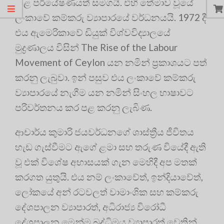
කළ පර්යේෂණයත් සමගයි
. එහි තේමාව වූයේ
ලංකාවේ කම්කරු ව්‍යාපාරයේ වර්ධනයයි
. 1972 දී
එය ඇමෙරිකාවේ ඩියුක් විශ්වවිද්‍යාලයේ
මුද්‍රණාලය විසින් The Rise of the Labour
Movement of Ceylon යන නමින් ප්‍රකාශයට පත්
කරනු ලැබුවා
. ඉන් පසුව එය ලංකාවේ කම්කරු
ව්‍යාපාරයේ නැගීම යන නමින් සිංහල භාෂාවට
පරිවර්තනය කර පළ කරනු ලැබිණ
.
ආචාර්ය කුමාරි ජයවර්ධනගේ ශාස්ත්‍රීය ජීවිතය
හැඩ ගැස්වීමට ඇගේ ළමා සහ තරුණ වියේදී ඇති
වූ එක් විශේෂ අභාසයක් ගැන මෙහිදී අප මතක්
කරගත යුතුයි
. එය නම් ලංකාවේත්, ඉන්දියාවේත්,
ලෝකයේ අන් රටවලත් වාමාංශික සහ කම්කරු
දේශපාලන ව්‍යාපාරත්, අධිරාජ්‍ය විරෝධී
දේශපාලන මෙන්ම බුද්ධිමය ව්‍යාපාරත් වෙතින්