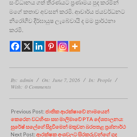
සංවිධානය ගත් තීරණයට ප්‍රණාමය පුද කරමින්
මගේ කතාව අවසන් කරමි
. ආචාර්ය ජයවර්ධනට
නිරෝගීව දීර්ඝායුෂ ලැබේවායි ද මම ප්‍රාර්ථනා
කරමි
.
2026-
06-
By:
admin
On:
June 7, 2026
In:
People
With:
0 Comments
07
Previous Post:
ජාතික ආරක්ෂාවේ නාමයෙන්
කෙරෙන වධහිංසා සහ මාලිමාවේ PTA දේශපාලනය:
සුරේෂ් සලේගේ සිදුවීමෙන් මතුවන බරපතළ ප්‍රශ්නාර්ථ
Next Post:
ආරක්ෂක අංශවලට සිරකරුවන්ගේ ගුද