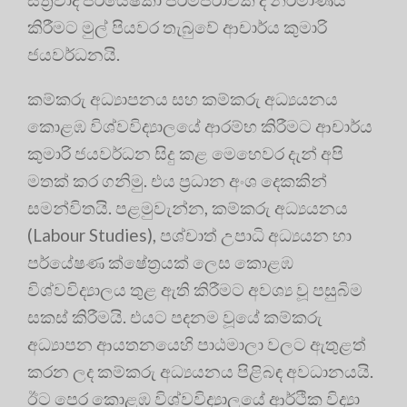
කිරීමට මුල් පියවර තැබුවේ ආචාර්ය කුමාරි
ජයවර්ධනයි
.
කම්කරු අධ්‍යාපනය සහ කම්කරු අධ්‍යයනය
කොළඹ විශ්වවිද්‍යාලයේ ආරම්භ කිරීමට ආචාර්ය
කුමාරි ජයවර්ධන සිදු කළ මෙහෙවර දැන් අපි
මතක් කර ගනිමු
. එය ප්‍රධාන අංශ දෙකකින්
සමන්විතයි. පළමුවැන්න, කම්කරු අධ්‍යයනය
(Labour Studies), පශ්චාත් උපාධි අධ්‍යයන හා
පර්යේෂණ ක්ෂේත්‍රයක් ලෙස කොළඹ
විශ්වවිද්‍යාලය තුළ ඇති කිරීමට අවශ්‍ය වූ පසුබිම
සකස් කිරීමයි
. එයට පදනම වූයේ කම්කරු
අධ්‍යාපන ආයතනයෙහි පාඨමාලා වලට ඇතුළත්
කරන ලද කම්කරු අධ්‍යයනය පිළිබඳ අවධානයයි
.
ඊට පෙර කොළඹ විශ්වවිද්‍යාලයේ ආර්ථික විද්‍යා