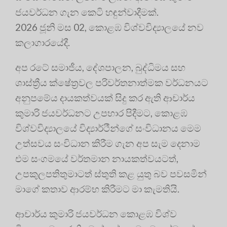
ජයවර්ධන ගැන කෙටි හඳුන්වාදීමක්.
2026 ජූනි මස 02, කොළඹ විශ්වවිද්‍යාලයේ නව
කලාගාරයේදී.
අප රටේ සමාජීය, දේශපාලන, බුද්ධිමය සහ
ශාස්ත්‍රීය ක්ෂේත්‍රවල පරිවර්තනාත්මක වර්ධනයට
අනුපමේය දායකත්වයක් සිදු කර ඇති ආචාර්ය
කුමාරි ජයවර්ධනට උපහාර පිදීමට, කොළඹ
විශ්වවිද්‍යාලයේ විද්‍යාර්ථීන්ගේ සංවිධානය මෙම
උත්සවය සංවිධාන කිරීම ගැන අප සැම දෙනාම
එම සංගමයේ වර්තමාන නායකත්වයටත්,
උපකුලපතිතුමාටත් ස්තුති කළ යුතු බව පවසමින්
මාගේ කතාව ආරම්භ කිරීමට මා කැමතියි
.
ආචාර්ය කුමාරි ජයවර්ධන කොළඹ විශ්ව