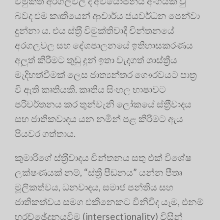
විමුක්ති අරගලවල ද අවියෝජනීය අංගයක් වු
බවද එම කෘතියෙන් ආචාර්ය ජයවර්ධන පෙන්වා
දුන්නා ය
. එය ස්ත‍්‍රී විමුක්තිවාදී චින්තනයේ
අරගලවල සහ දේශපාලනයේ ඉතිහාසකරණය
අලුත් කිරීමට තුඩු දුන් ඉතා වැදගත් ශාස්ත්‍රීය
මැදිහත්වීමක් ලෙස ජාත්‍යන්තර ගෞරවයට පාත්‍ර
වී ඇති කෘතියකි
. කෘතිය සිංහල භාෂාවට
පරිවර්තනය කර තුන්වැනි ලෝකයේ ස්ත‍්‍රීවාදය
සහ ජාතිකවාදය යන නමින් පළ කිරීමට ඇය
පියවර ගත්තාය
.
කුමාරිගේ ස්ත‍්‍රීවාදය චීන්තනය සතු එක් විශේෂ
ලක්ෂණයක් නම්, “ස්ත්‍රී පීඩනය” යන්න පීතෘ
මූලිකත්වය, ධනවාදය, සමාජ පන්තිය සහ
ජාතිකත්වය සමග එකිනෙකට විනිවිද යෑම, එනම්
හරච්ඡේදනයවීම (intersectionality) විසින්