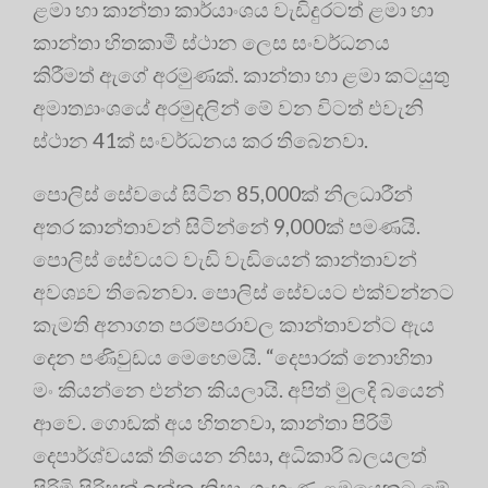
ළමා හා කාන්තා කාර්යාංශය වැඩිදුරටත් ළමා හා
කාන්තා හිතකාමී ස්ථාන ලෙස සංවර්ධනය
කිරීමත් ඇගේ අරමුණක්. කාන්තා හා ළමා කටයුතු
අමාත්‍යාංශයේ අරමුදලින් මේ වන විටත් එවැනි
ස්ථාන 41ක් සංවර්ධනය කර තිබෙනවා.
පොලිස් සේවයේ සිටින 85,000ක් නිලධාරීන්
අතර කාන්තාවන් සිටින්නේ 9,000ක් පමණයි.
පොලිස් සේවයට වැඩි වැඩියෙන් කාන්තාවන්
අවශ්‍යව තිබෙනවා. පොලිස් සේවයට එක්වන්නට
කැමති අනාගත පරම්පරාවල කාන්තාවන්ට ඇය
දෙන පණිවුඩය මෙහෙමයි. “දෙපාරක් නොහිතා
මං කියන්නෙ එන්න කියලායි. අපිත් මුලදි බයෙන්
ආවෙ. ගොඩක් අය හිතනවා, කාන්තා පිරිමි
දෙපාර්ශ්වයක් තියෙන නිසා, අධිකාරි බලයලත්
පිරිමි පිරිසක් ඉන්න නිසා, ගැහැණු ළමයෙකුට මේ