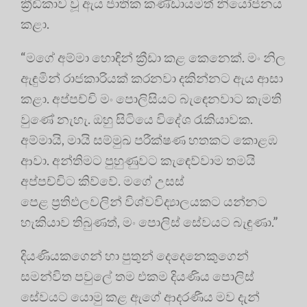
ක්‍රීඩිකාව වූ ඇය ජාතික කණ්ඩායමත් නියෝජනය
කළා.
“මගේ අම්මා හොඳින් ක්‍රීඩා කළ කෙනෙක්. මං නිල
ඇඳුමින් රාජකාරියක් කරනවා දකින්නට ඇය ආසා
කළා. අප්පච්චි මං පොලිසියට බැඳෙනවාට කැමති
වුණේ නැහැ. ඔහු සිටියෙ විදේශ රැකියාවක.
අම්මායි, මායි සම්මුඛ පරීක්ෂණ හතකට කොළඹ
ආවා. අන්තිමට පුහුණුවට කැඳෙව්වාම තමයි
අප්පච්චිට කිව්වේ. මගේ උසස්
පෙළ ප්‍රතිඵලවලින් විශ්වවිද්‍යාලයකට යන්නට
හැකියාව තිබුණත්, මං පොලිස් සේවයට බැඳුණා.”
දියණියකගෙන් හා පුතුන් දෙදෙනෙකුගෙන්
සමන්විත පවුලේ තම එකම දියණිය පොලිස්
සේවයට යොමු කළ ඇගේ ආදරණීය මව දැන්