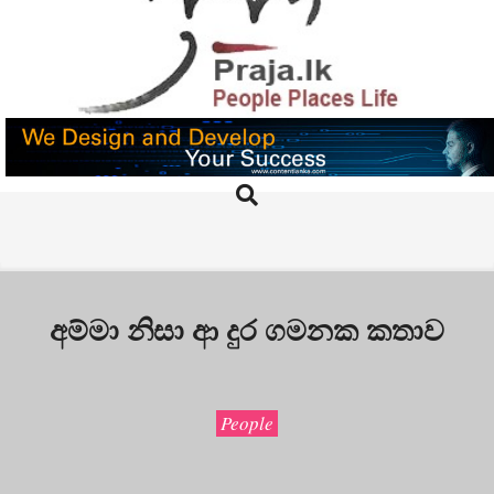
Skip
to
content
PRAJA.LK
Search
Primary
Navigation
Menu
අම්මා නිසා ආ දුර ගමනක කතාව
People