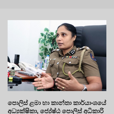
පොලිස් ළමා හා කාන්තා කාර්යාංශයේ
අධ්‍යක්ෂිකා, ජ්‍යේෂ්ඨ පොලිස් අධිකාරි