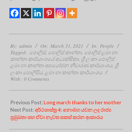
2021-
03-
By:
admin
On:
March 31, 2021
In:
People
Tagged:
පොලිස්
,
පොලිස් කාන්තා
,
පොලිස් ළමා හා
31
කාන්තා කාර්යාංශයේ අධ්‍යක්ෂිකා
,
ශ්‍රී ලංකා පොලිස්
ළමා හා කාන්තා අපයෝජන නිවාරණ කාර්යාංශය
,
ශ්‍රී
ලංකා පොලිසිය
,
ළමා හා කාන්තා කාර්යාංශය
With:
0 Comments
Previous Post:
Long march thanks to her mother
Next Post:
අර්ථශාස්ත්‍ර 4: නොමග යවන ලද රාජ්‍ය
ප්‍රමුඛතා සහ ඒවා නැවත සකස් කරන ආකාරය