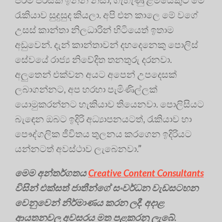
රැකියාව සුදුසුද කියලා. අපි එන කාලෙ මේ වගේ
උසස් කාන්තා නිලධාරින් හිටියෙත් ඉතාම
අඩුවෙන්. දැන් කාන්තාවන් දහදෙනෙකු පොලිස්
සේවයේ රාජ්‍ය නිවේදිත තනතුරු දරනවා.
අලුතෙන් එක්වන අයට අපෙන් උපදෙසක්
ලබාගන්නට, අප හරහා පැමිණිල්ලක්
යොමුකරන්නට හැකියාව තියෙනවා. පොලිසියට
බැඳෙන ඔබට ඉදිරි අධ්‍යාපනයටත්, රැකියාව හා
පෞද්ගලික ජීවිතය තුලනය කරගෙන ඉදිරියට
යන්නටත් අවස්ථාව ලැබෙනවා.”
මෙම අන්තර්ගතය
Creative Content Consultants
විසින් එක්සත් ජාතීන්ගේ සංවර්ධන වැඩසටහන
වෙනුවෙන් නිර්මාණය කරන ලදී. අදාළ
ආයතනවල අවසරය මත පළකරනු ලැබේ.