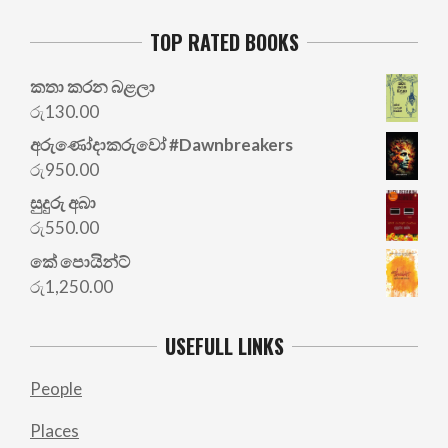
TOP RATED BOOKS
කතා කරන බළලා
රු
130.00
අරු‍ණෝදාකරුවෝ #Dawnbreakers
රු
950.00
සුදුරු අබා
රු
550.00
කේ පොයින්ට්
රු
1,250.00
USEFULL LINKS
People
Places