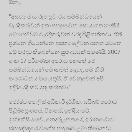
ඕනැ.
“අසභ්‍ය ඡායාරූප ප්‍රචාරය සම්බන්ධයෙන්
වැරදිකරුවන් ඉතා පහසුවෙන් සොයාගත හැකියි.
බොහෝ විට වැරදිකරුවන් වරද පිළිගන්නවා. ඒත්
ප්‍රශ්නෙ තියෙන්නෙ අසභ්‍ය ලේඛන පනත යටතෙ
මේ වරදට තිබෙන්නෙ සුළු දඩයක් පමණයි. 2007
අංක 17 පරිගණක අපරාධ පනතේ මේ
සම්බන්ධයෙන් මොකවත් නැහැ. මේ නීති
සංශෝධනය විය යුතුයි. ඒ වෙනුවෙන් අපි
ඉදිරියේදී කටයුතු කරනවා.”
ජ්‍යේෂ්ඨ පොලිස් අධිකාරි දර්ශිකා සයිබර් අපරාධ
පිළිබඳ ප්‍රංශයේ, චීනයේ, ඉන්දියාවේ,
ඉන්දුනීසියාවේ, නෙදර්ලන්තයේ, ඉරානයේ හා
ස්පාඤ්ඤයේ විශේෂ පුහුණුව ලබා තිබෙනවා.