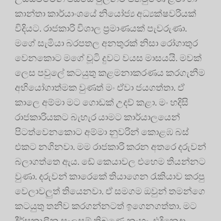
කාන්තා කාර්යාංශයේ නියෝජ්‍ය අධ්‍යක්ෂවරියක්
විදියට. රාජකාරි විශාල ප්‍රමාණයක් පැවරුණා.
මගේ සැමියා බරපතල අනතුරක් නිසා රෝගාතුර
වෙනකොට මගේ චූටි දුවට වයස මාසයයි. මවක්
ලෙස පවුලේ කටයුතු කළමනාකරණය කරගැනීම
අභියෝගාත්මක වුණත් මං ඒවා ජයගත්තා. ඒ
කාලෙ අම්මා මට ගොඩක් උදව් කළා. මං හදිසි
රාජකාරියකට බැහැර යාමට කාර්යාලයෙන්
පිටත්වෙනකොට අම්මා නුවරින් කොළඹ බස්
එකට නගිනවා. මම රාජකාරි කරන අතරෙ දරුවන්
බලාගත්තෙ ඇය. ඩේ කෙයාවල එහෙම තියන්නට
වුණා. දරුවන් කාරෙකේ තියාගෙන රැකියාව කරපු
වෙලාවලුත් තියෙනවා. ඒ සමගම ඔවුන් තමන්ගෙ
කටයුතු තනිව කරගන්නටත් ඉගෙනගත්තා. මට
දීර්ඝකාලීන සැලසුම් තිබුණෙ නැහැ. එදිනෙදා