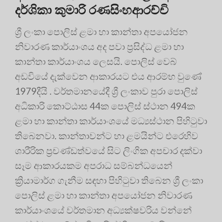
දර්ශිකා කුමාරි රණසිංහආරච්චි
ශ්‍රී ලංකා පොලිස් ළමා හා කාන්තා අපයෝජන
නිවාරණ කාර්යාංශය අද පවා ප්‍රසිද්ධ ළමා හා
කාන්තා කාර්යාංශය ලෙසයි. පොලිස් වෙබ්
අඩවියේ දැක්වෙන ආකාරයට එය ආරම්භ වුණේ
1979දීයි . වර්තමානයේදී ශ්‍රී ලංකාව පුරා පොලිස්
අධිකාරි කොට්ඨාස 44ක පොලිස් ස්ථාන 494ක
ළමා හා කාන්තා කාර්යාංශයේ මධ්‍යස්ථාන පිහිටුවා
තිබෙනවා. කාන්තාවන්ට හා ළමයින්ට එරෙහිව
ශාරීරික ප්‍රචණ්ඩත්වයේ සිට ලිංගික අපචාර දක්වා
සෑම ආකාරයකම අපරාධ සම්බන්ධයෙන්
ක්‍රියාමාර්ග ගැනීම සඳහා පිහිටුවා තිබෙන ශ්‍රී ලංකා
පොලිස් ළමා හා කාන්තා අපයෝජන නිවාරණ
කාර්යාංශයේ වර්තමාන අධ්‍යක්ෂවරිය වන්නේ