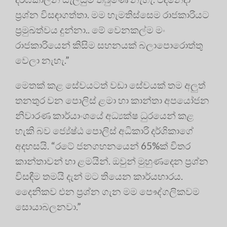
ප්‍රශ්න විසඳාගත්තා. මම හැමතිස්සෙම රාජකාරියට
ප්‍රමුඛත්වය දුන්නා.. මේ වෙනකල්ම මං
රාජකාරියෙන් කිසිම සහනයක් බලාපොරොත්තු
වෙලා නැහැ.”
මෙතක් කළ සේවයටත් වඩා සේවයක් තම අලුත්
තනතුර වන පොලිස් ළමා හා කාන්තා අපයෝජන
නිවාරණ කාර්යාංශයේ අධ්‍යක්ෂ ධුරයෙන් කළ
හැකි බව ජ්‍යේෂ්ඨ පොලිස් අධිකාරි දර්ශිකාගේ
අදහසයි. “රටේ ජනගහනයෙන් 65%ක් විතර
කාන්තාවන් හා ළමයින්. ඔවුන් මුහුණදෙන ප්‍රශ්න
විසඳීම තමයි දැන් මට තියෙන කාර්යභාරය.
දෛනිකව එන ප්‍රශ්න ගැන මම පෞද්ගලිකවම
සොයාබලනවා.”