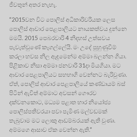
ජීවතුන් අතර නැහැ.
“2015වන විට පොලිස් අධිකාරිවරියක ලෙස
පොලිස් ආචාර පෙළපාලියට නායකත්වය දුන්නෙ
මමයි. 2015 පෙබරවාරි 4 නිදහස් උත්සවය
පැවැත්වුණේ කෑගල්ලේයි. මං උදේ පුහුණුවීම්
කරලා හවස නිල ඇඳුමෙන්ම අම්මා බලන්න ගියා.
පිළිකාව නිසා අම්මා ජනවාරි 31දා මියගියා. මට
ආචාර පෙළපාලියට සහභාගි වෙන්නට බැරිවුණා.
ඒත්, පොලිස් ආචාර පෙළපාලියේ කණ්ඩායම් බස්
පිටින් ඇවිත් අම්මාට අවසන් ගෞරව
දක්වනකොට, මධ්‍යම පළාත භාර නියෝජ්‍ය
පොලිස්පතිවරයා පවා පැමිණ මල්වඩමක්
තැබුවාම මට ලොකු ආඩම්බරයක් ඇති වුණා.
අම්මගෙ ආසාව ඒක වෙන්න ඇති.”