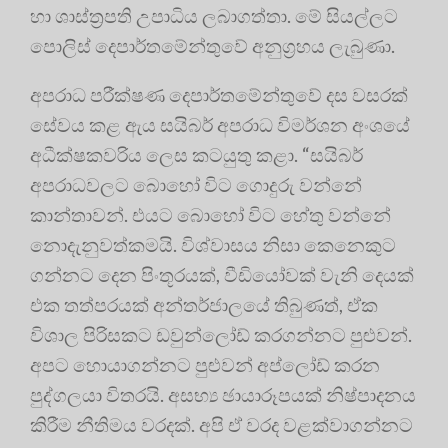
හා ශාස්ත්‍රපති උපාධිය ලබාගත්තා. මේ සියල්ලට
පොලිස් දෙපාර්තමේන්තුවේ අනුග්‍රහය ලැබුණා.
අපරාධ පරීක්ෂණ දෙපාර්තමේන්තුවේ දස වසරක්
සේවය කළ ඇය සයිබර් අපරාධ විමර්ශන අංශයේ
අධීක්ෂකවරිය ලෙස කටයුතු කළා. “සයිබර්
අපරාධවලට බොහෝ විට ගොදුරු වන්නේ
කාන්තාවන්. එයට බොහෝ විට හේතු වන්නේ
නොදැනුවත්කමයි. විශ්වාසය නිසා කෙනෙකුට
ගන්නට දෙන පිංතූරයක්, වීඩියෝවක් වැනි දෙයක්
එක තත්පරයක් අන්තර්ජාලයේ තිබුණත්, ඒක
විශාල පිරිසකට ඩවුන්ලෝඩ් කරගන්නට පුළුවන්.
අපට හොයාගන්නට පුළුවන් අප්ලෝඩ් කරන
පුද්ගලයා විතරයි. අසභ්‍ය ඡායාරූපයක් නිෂ්පාදනය
කිරීම නීතිමය වරදක්. අපි ඒ වරද වළක්වාගන්නට