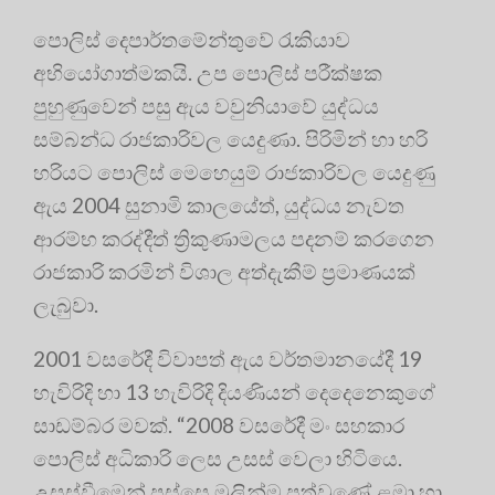
පොලිස් දෙපාර්තමේන්තුවේ රැකියාව
අභියෝගාත්මකයි. උප පොලිස් පරීක්ෂක
පුහුණුවෙන් පසු ඇය වවුනියාවේ යුද්ධය
සම්බන්ධ රාජකාරිවල යෙදුණා. පිරිමින් හා හරි
හරියට පොලිස් මෙහෙයුම් රාජකාරිවල යෙදුණු
ඇය 2004 සුනාමි කාලයේත්, යුද්ධය නැවත
ආරම්භ කරද්දීත් ත්‍රිකුණාමලය පදනම් කරගෙන
රාජකාරි කරමින් විශාල අත්දැකීම් ප්‍රමාණයක්
ලැබුවා.
2001 වසරේදී විවාපත් ඇය වර්තමානයේදී 19
හැවිරිදි හා 13 හැවිරිදි දියණියන් දෙදෙනෙකුගේ
සාඩම්බර මවක්. “2008 වසරේදී මං සහකාර
පොලිස් අධිකාරි ලෙස උසස් වෙලා හිටියෙ.
උසස්වීමෙන් පස්සෙ මුලින්ම පත්වුණේ ළමා හා