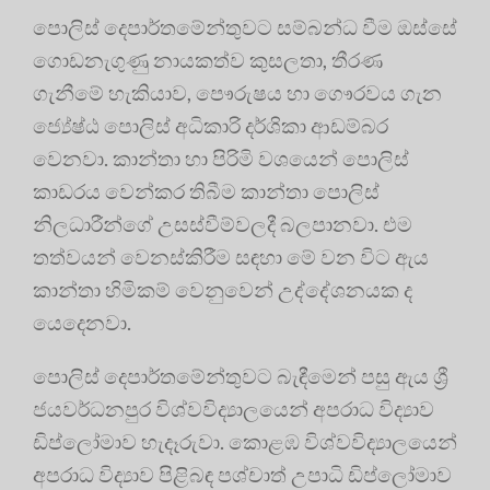
පොලිස් දෙපාර්තමේන්තුවට සම්බන්ධ වීම ඔස්සේ
ගොඩනැගුණු නායකත්ව කුසලතා, තීරණ
ගැනීමේ හැකියාව, පෞරුෂය හා ගෞරවය ගැන
ජ්‍යේෂ්ඨ පොලිස් අධිකාරි දර්ශිකා ආඩම්බර
වෙනවා. කාන්තා හා පිරිමි වශයෙන් පොලිස්
කාඩරය වෙන්කර තිබීම කාන්තා පොලිස්
නිලධාරීන්ගේ උසස්වීම්වලදී බලපානවා. එම
තත්වයන් වෙනස්කිරීම සඳහා මේ වන විට ඇය
කාන්තා හිමිකම් වෙනුවෙන් උද්දේශනයක ද
යෙදෙනවා.
පොලිස් දෙපාර්තමේන්තුවට බැඳීමෙන් පසු ඇය ශ්‍රී
ජයවර්ධනපුර විශ්වවිද්‍යාලයෙන් අපරාධ විද්‍යාව
ඩිප්ලෝමාව හැදෑරුවා. කොළඹ විශ්වවිද්‍යාලයෙන්
අපරාධ විද්‍යාව පිළිබඳ පශ්චාත් උපාධි ඩිප්ලෝමාව