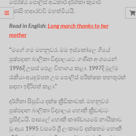
ජ්‍යේෂ්ඨ පොලිස් අධිකාරි දර්ශිකා කුමාරි
රණසිංහආරච්චි මහත්මියයි.
Read in English:
Long march thanks to her
mother
“මගේ ගම මහනුවර. මම ඉස්කෝලෙ ගියේ
පුෂ්පදාන බාලිකා විද්‍යාලයට. ගණිත අංශයෙන්
1996දී උසස් පෙළ විභාගය කළා. 1997දි මුල්ම
රැකියා අයදුම්පත උප පොලිස් පරීක්ෂක තනතුරක්
සඳහා ඉදිරිපත් කළා.”
දර්ශිකා සිසුවිය දක්ෂ ක්‍රීඩිකාවක්. මහනුවර
පුෂ්පදාන බාලිකා විද්‍යාලය හොකී ක්‍රීඩාවට
ප්‍රසිද්ධයි. පාසලේ හොකී කණ්ඩායමේ නායිකාව
වූ ඇය 1995 වසරේ ශ්‍රී ලංකාවේ දක්ෂතම හොකී