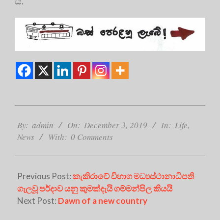
ය.
2019-
12-
By:
admin
On:
December 3, 2019
In:
Life
,
03
News
With:
0 Comments
Previous Post:
කැකිරාවේ විභාග මධ්‍යස්ථානාධිපති
ගැලවූ පර්දාව යනු කුමක්දැයි ගම්මන්පිල කියයි
Next Post:
Dawn of a new country