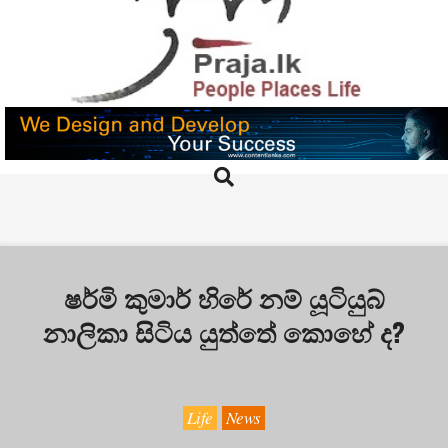
Skip
to
content
PRAJA.LK
Search
Primary
Navigation
Menu
ෂර්මි කුමාර් හිරේ නම් යූටියුබ්
නාලිකා සිටිය යුත්තේ කොහේ ද?
Life
News