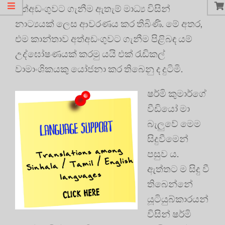
අත්අඩංගුවට ගැනීම ඇතැම් මාධ්‍ය විසින්
නාට්‍යයක් ලෙස ආවරණය කර තිබිණි. මේ අතර,
එම කාන්තාව අත්අඩංගුවට ගැනීම පිළිබඳ යම්
උද්ඝෝෂණයක් කරමු යයි එක් රැඩිකල්
වාමාංශිකයකු යෝජනා කර තිබෙනු ද දුටිමි.
ෂර්මි කුමාර්ගේ
වීඩියෝ මා
බැලුවේ මෙම
සිදුවීමෙන්
පසුව ය.
ඇත්තට ම සිදු වී
තිබෙන්නේ
යූටියුබ්කාරයන්
විසින් ෂර්මි