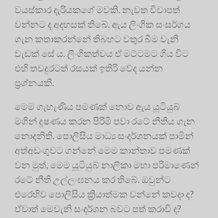
වයස්කාර දැරියකගේ මවකි. නැවත විවාපත්
වන්නට ද අදහසක් තිබේ. ඇය ලිංගික සංසර්ගය
ගැන කතාකරන්නේ තිබහට වතුර බීම වැනි
වැඩක් සේ ය. ලිංගිකත්වය ඒ මට්ටමට ගිය විට
එහි තවදුරටත් රසයක් ඉතිරි වේද යන්න
ප්‍රශ්නයකි.
මෙම ගැහැණිය පමණක් නොව ඇය යූටියුබ්
මගින් දූෂණය කරන පිරිමි පවා රටේ නීතිය ගැන
නොදනිති. පොලිසිය මාධ්‍ය සංදර්ශනයක් පාමින්
අත්අඩංගුවට ගන්නේ මෙම කාන්තාව පමණක්
වන මුත්, මෙම යූටියුබ් නාලිකා මහා පරිමාණෙන්
රටේ නීති උල්ලංඝනය කර තිබේ. ඔවුන්ට
එරෙහිව පොලිසිය ක්‍රියාත්මක වන්නේ කවදා ද?
ඒවාත් මෙවැනි සංදර්ශන බවට පත් කරාවි ද?