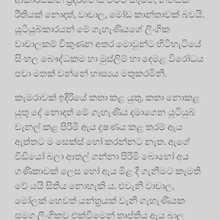
රීතියක් නොදත්, වාචාල, මෝඩ කාන්තාවක් බවයි.
යූටියුබ්කාරයන් මේ ගැහැණියගේ ලිංගික
වාචාලකම් විකුණන අතර මොවුන්ට හිටිහැටියේ
සිංහල බෞද්ධකම හා මුස්ලිම් හා දෙමළ විරෝධය
පවා මතක් වන්නේ හාස්‍යය මතුකරමිනි.
කැමරාවක් ඉදිරියේ කතා කළ යුතු, කතා නොකළ
යුතු දේ නොදත් මේ ගැහැණිය දමාගෙන යූටියුබ්
චැනල් කළ පිරිමි ඇය දූෂණය කළ තරම් ඇය
ඇත්තට ම සෙක්ස් හෝ කරන්නට නැත. ඇගේ
වීඩියෝ බලා ආතල් ගන්නා පිරිමි බොහෝ අය
ගණිකාවක් ලෙස හෝ ඇය මිළ දී ගැනීමට කැමති
වේ යයි සිතිය නොහැකි ය. එවැනි වාචාල,
මෝලක් හෙවත් යන්ත්‍රයක් වැනි ගැහැණියක
සමග ලිංගිකව එක්වීමෙන් තෘප්තිය ඇය බාල