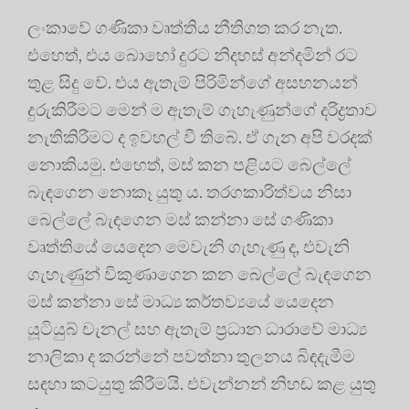
ලංකාවේ ගණිකා වෘත්තිය නීතිගත කර නැත.
එහෙත්, එය බොහෝ දුරට නිදහස් අන්දමින් රට
තුළ සිදු වේ. එය ඇතැම් පිරිමින්ගේ අසහනයන්
දුරුකිරීමට මෙන් ම ඇතැම් ගැහැණුන්ගේ දරිද්‍රතාව
නැතිකිරීමට ද ඉවහල් වී තිබේ. ඒ ගැන අපි වරදක්
නොකියමු. එහෙත්, මස් කන පළියට බෙල්ලේ
බැඳගෙන නොකෑ යුතු ය. තරගකාරිත්වය නිසා
බෙල්ලේ බැඳගෙන මස් කන්නා සේ ගණිකා
වෘත්තියේ යෙදෙන මෙවැනි ගැහැණු ද, එවැනි
ගැහැණුන් විකුණාගෙන කන බෙල්ලේ බැඳගෙන
මස් කන්නා සේ මාධ්‍ය කර්තව්‍යයේ යෙදෙන
යූටියුබ් චැනල් සහ ඇතැම් ප්‍රධාන ධාරාවේ මාධ්‍ය
නාලිකා ද කරන්නේ පවත්නා තුලනය බිඳදැමීම
සඳහා කටයුතු කිරීමයි. එවැන්නන් නිහඬ කළ යුතු