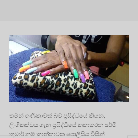
තමන් ගණිකාවක් බව ප්‍රසිද්ධියේ කියන,
ලිංගිකත්වය ගැන ප්‍රසිද්ධියේ කතාකරන ෂර්මි
කුමාර් නම් කාන්තාවක පොලිසිය විසින්