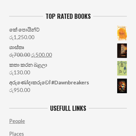
TOP RATED BOOKS
කේ පොයින්ට්
රු
1,250.00
ශාස්තෘ
Original
Current
රු
700.00
රු
500.00
price
price
කතා කරන බළලා
was:
is:
රු
130.00
රු700.00.
රු500.00.
අරු‍ණෝදාකරුවෝ #Dawnbreakers
රු
950.00
USEFULL LINKS
People
Places