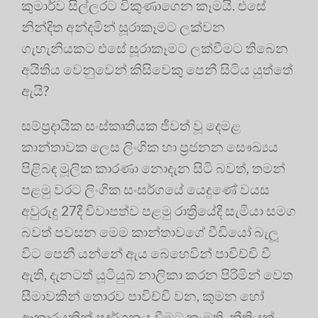
කුමාර්ව සිල්ලරට විකුණාගෙන කෑමයි. එසේ
නින්දිත අන්දමින් සූරාකෑමට ලක්වන
ගැහැනියකට එසේ සූරාකෑමට ලක්වීමට තිබෙන
අයිතිය වෙනුවෙන් කිසිවෙකු පෙනී සිටිය යුත්තේ
ඇයි?
සම්ප්‍රදායික සංස්කෘතියක ජීවත් වූ දෙමළ
කාන්තාවක ලෙස ලිංගික හා ප්‍රජනන සෞඛ්‍යය
පිළිබඳ මූලික කාරණා නොදැන සිටි බවත්, තමන්
පළමු වරට ලිංගික සංසර්ගයේ යෙදුණේ වයස
අවුරුදු 27දී විවාපත්ව පළමු රාත්‍රියේදී සැමියා සමග
බවත් පවසන මෙම කාන්තාවගේ වීඩියෝ බැලූ
විට පෙනී යන්නේ ඇය බෙහෙවින් පාවිච්චි වී
ඇති, දැනටත් යූටියුබ් නාලිකා කරන පිරිමින් වෙත
සීමාවකින් තොරව පාවිච්චි වන, කුමන හෝ
ආකාරයකින් ප්‍රදර්ශනය වීමට කැමති, නීතියක්