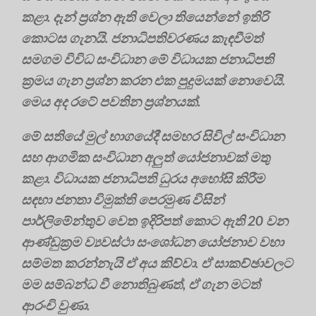
කළා. දැන් ප්‍රශ්න ඇති වෙලා තියෙන්නේ ඉතිරි
කොටස ගැනයි. ජනාධිපතිවරණය කැඳවීමත්
සමගම විවිධ සංවිධාන මේ විධායක ජනාධිපති
ක්‍රමය ගැන ප්‍රශ්න කරන එක පුදුමයක් නොවෙයි.
මෙය අද රටේ පවතින ප්‍රශ්නයක්.
මේ සතියේ මුල් භාගයේදී සමහර සිවිල් සංවිධාන
සහ ආගමික සංවිධාන අලුත් යෝජනාවක් මතු
කළා. විධායක ජනාධිපති ධුරය අහෝසි කිරීම
සඳහා ජනතා විමුක්ති පෙරමුණ විසින්
පාර්ලිමේන්තුව වෙත ඉදිරිපත් කොට ඇති 20 වන
ආණ්ඩුක්‍රම ව්‍යවස්ථා සංශෝධන යෝජනාව වහා
සම්මත කරන්නැයි ඒ අය කිව්වා. ඒ සාකච්ඡාවලට
මම සම්බන්ධ වී නොතිබුණත්, ඒ ගැන මටත්
ආරංචි වුණා.