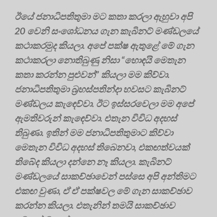
ඊයේ ජනාධිපතිතුමා මට කතා කරලා ඇහුවා අපි
20 වෙනි සංශෝධනය ගැන කැබිනට් මණ්ඩලයේ
කථාකරමුද කියලා. අපේ පක්ෂ ඇතුළේ මේ ගැන
කථාකරලා නොතිබුණු නිසා “හොඳයි මෙතැන
කතා කරන්න පුළුවන්” කියලා මම කිව්වා.
ජනාධිපතිතුමා බ්‍රහස්පතින්දා හවසට කැබිනට්
මණ්ඩලය කැඳෙව්වා. ඊට ඉස්සරවෙලා මම අපේ
ඇමතිවරුන් කැඳෙව්වා. එතැන විවිධ අදහස්
තිබුණා. ඉතින් මම ජනාධිපතිතුමාට කිව්වා
මෙතැන විවිධ අදහස් තිබෙනවා, එකඟත්වයක්
තිබේද කියලා දන්නෙ නෑ කියලා. කැබිනට්
මණ්ඩලයේ සාකච්ඡාවෙන් පස්සෙ අපි අන්තිමට
එකඟ වුණා, ඒ ඒ පක්ෂවල මේ ගැන සාකච්ඡාව
කරන්න කියලා. එතැනින් තමයි සාකච්ඡාව