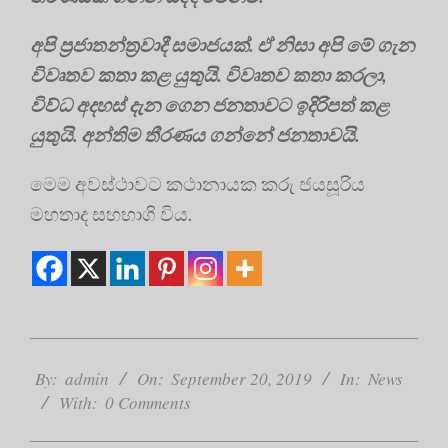
අපි ප්‍රජාතන්ත්‍රවාදී සමාජයක්. ඒ නිසා අපි මේ ගැන
විවෘතව කතා කළ යුතුයි. විවෘතව කතා කරලා,
විව්ධ අදහස් දැන ගෙන ජනතාවට ඉදිරිපත් කළ
යුතුයි. අන්තිම තීරණය ගන්නේ ජනතාවයි.
මෙම අවස්ථාවට කථානායක කරු ජයසූරිය
මහතාද සහභාගි විය.
2019-
09-
By:
admin
On:
September 20, 2019
In:
News
20
With:
0 Comments