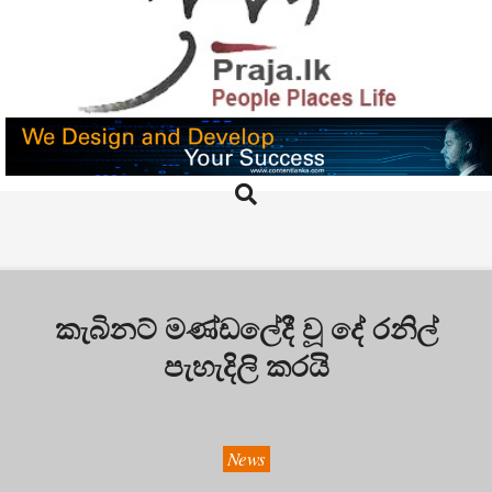
Skip
to
content
PRAJA.LK
Search
Primary
Navigation
Menu
කැබිනට් මණ්ඩලේදී වූ දේ රනිල්
පැහැදිලි කරයි
News