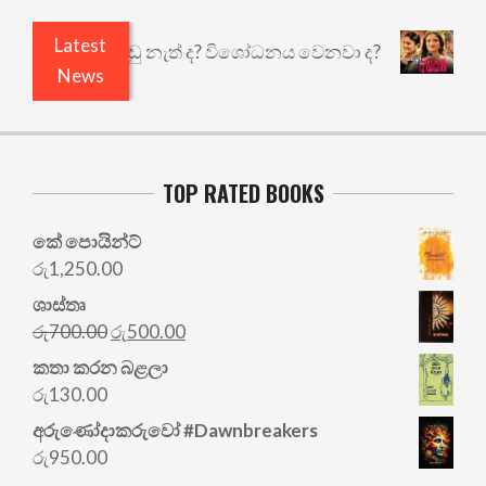
Latest
යි ඇතුළෙයි කුඩු නැත් ද? විශෝධනය වෙනවා ද?
අභිස
News
TOP RATED BOOKS
කේ පොයින්ට්
රු
1,250.00
ශාස්තෘ
Original
Current
රු
700.00
රු
500.00
price
price
කතා කරන බළලා
was:
is:
රු
130.00
රු700.00.
රු500.00.
අරු‍ණෝදාකරුවෝ #Dawnbreakers
රු
950.00