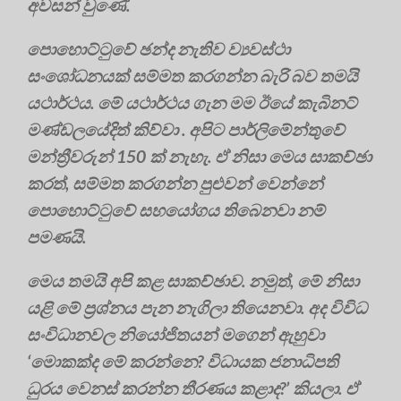
අවසන් වුණේ.
පොහොට්ටුවේ ඡන්ද නැතිව ව්‍යවස්ථා
සංශෝධනයක් සම්මත කරගන්න බැරි බව තමයි
යථාර්ථය. මේ යථාර්ථය ගැන මම ඊයේ කැබිනට්
මණ්ඩලයේදිත් කිව්වා . අපිට පාර්ලිමේන්තුවේ
මන්ත්‍රීවරුන් 150 ක් නැහැ. ඒ නිසා මෙය සාකච්ඡා
කරත්, සම්මත කරගන්න පුළුවන් වෙන්නේ
පොහොට්ටුවේ සහයෝගය තිබෙනවා නම්
පමණයි.
මෙය තමයි අපි කළ සාකච්ඡාව. නමුත්, මේ නිසා
යළි මේ ප්‍රශ්නය පැන නැගිලා තියෙනවා. අද විවිධ
සංවිධානවල නියෝජිතයන් මගෙන් ඇහුවා
‘මොකක්ද මේ කරන්නෙ? විධායක ජනාධිපති
ධුරය වෙනස් කරන්න තීරණය කළාද?’ කියලා. ඒ