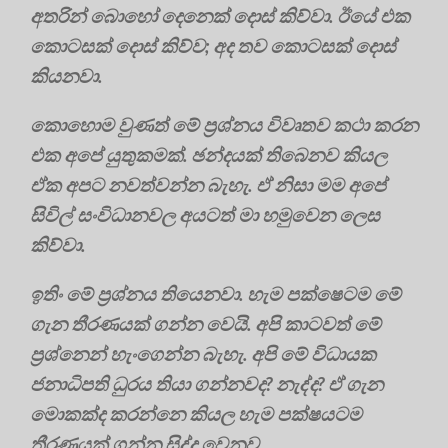
අතරින් බොහෝ දෙනෙක් දොස් කිව්වා. ඊයේ එක
කොටසක් දොස් කිව්ව; අද තව කොටසක් දොස්
කියනවා.
කොහොම වුණත් මේ ප්‍රශ්නය විවෘතව කථා කරන
එක අපේ යුතුකමක්. ඡන්දයක් තිබෙනව කියල
ඒක අපට නවත්වන්න බැහැ. ඒ නිසා මම අපේ
සිවිල් සංවිධානවල අයටත් මා හමුවෙන ලෙස
කිව්වා.
ඉතිං මේ ප්‍රශ්නය තියෙනවා. හැම පක්ෂෙටම මේ
ගැන තීරණයක් ගන්න වෙයි. අපි කාටවත් මේ
ප්‍රශ්නෙන් හැංගෙන්න බැහැ. අපි මේ විධායක
ජනාධිපති ධුරය තියා ගන්නවද? නැද්ද? ඒ ගැන
මොකක්ද කරන්නෙ කියල හැම පක්ෂයටම
තීරණයක් ගන්න සිද්ද වෙනව.