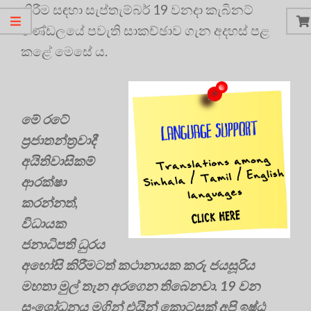
කිරීම සඳහා සැප්තැම්බර් 19 වනදා කැබිනට්
මණ්ඩලයේ පවැති සාකච්ඡාව ගැන අදහස් පළ
කළේ මෙසේ ය.
මේ රටේ
ප්‍රජාතන්ත්‍රවාදී
අයිතිවාසිකම්
ආරක්ෂා
කරන්නත්,
විධායක
ජනාධිපති ධුරය
අහෝසි කිරීමටත් කථානායක කරු ජයසූරිය
මහතා මුල් තැන අරගෙන තිබෙනවා. 19 වන
සංශෝධනය මගින් එයින් කොටසක් අපි ඉෂ්ඨ