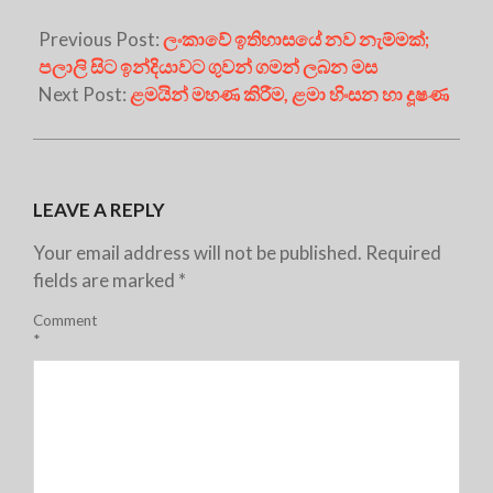
Previous Post:
ලංකාවේ ඉතිහාසයේ නව නැම්මක්;
පලාලි සිට ඉන්දියාවට ගුවන් ගමන් ලබන මස
Next Post:
ළමයින් මහණ කිරීම, ළමා හිංසන හා දූෂණ
LEAVE A REPLY
Your email address will not be published.
Required
fields are marked
*
Comment
*