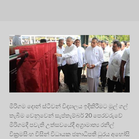
මීරිගම දොන් ස්ටීවන් විද්‍යාලය ඉදිකිරීමට මුල් ගල්
තැබීම වෙනුවෙන් සැප්තැම්බර් 20 පෙරවරුවේ
මීරිගමදී පවැති උත්සවයේදී අග්‍රාමාත්‍ය රනිල්
වික්‍රමසිංහ විසින් විධායක ජනාධිපති ධුරය අහෝසි