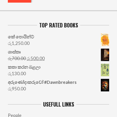
TOP RATED BOOKS
කේ පොයින්ට්
රු
1,250.00
ශාස්තෘ
Original
Current
රු
700.00
රු
500.00
price
price
කතා කරන බළලා
was:
is:
රු
130.00
රු700.00.
රු500.00.
අරු‍ණෝදාකරුවෝ #Dawnbreakers
රු
950.00
USEFULL LINKS
People