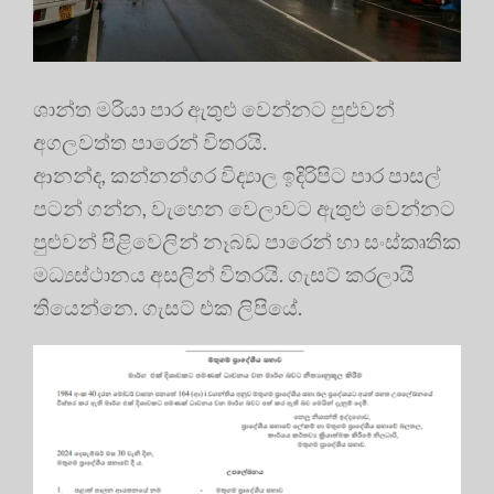
ශාන්ත මරියා පාර ඇතුළු වෙන්නට පුළුවන්
අගලවත්ත පාරෙන් විතරයි.
ආනන්ද, කන්නන්ගර විද්‍යාල ඉදිරිපිට පාර පාසල්
පටන් ගන්න, වැහෙන වෙලාවට ඇතුළු වෙන්නට
පුළුවන් පිළිවෙලින් නෑබඩ පාරෙන් හා සංස්කෘතික
මධ්‍යස්ථානය අසලින් විතරයි. ගැසට් කරලායි
තියෙන්නෙ. ගැසට් එක ලිපියේ.