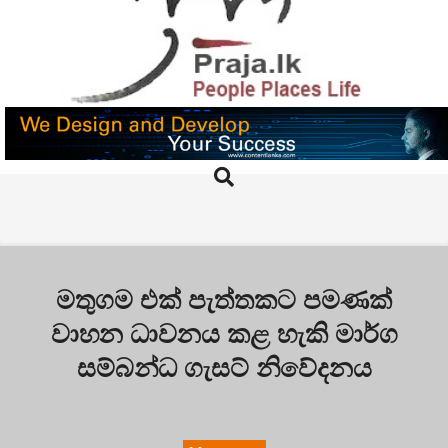
Skip
to
content
PRAJA.LK
Search
Primary
Navigation
Menu
මතුගම එක් පැත්තකට පමණක්
වාහන ධාවනය කළ හැකි මාර්ග
සම්බන්ධ ගැසට් නිවේදනය