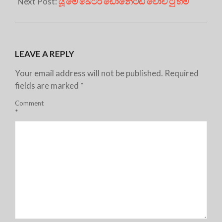
Next Post:
යූ මේ බෙටර් ඩොනේටඩ් වොච් ටු හිම්
LEAVE A REPLY
Your email address will not be published.
Required
fields are marked
*
Comment
*