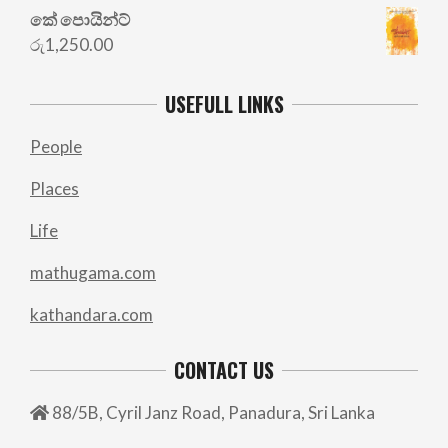
කේ පොයින්ට්
රු
1,250.00
USEFULL LINKS
People
Places
Life
mathugama.com
kathandara.com
CONTACT US
88/5B, Cyril Janz Road, Panadura, Sri Lanka