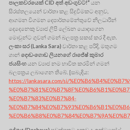
පාලකවරයෙක්
CID
අත් අඩංගුවට!”
යන
සිරස්තලයෙන් වාර්තා කළ සිදුවීමකට අනුව,
ආගමන විගමන දෙපාර්තමේන්තුවේ නිලධාරීන්
දෙදෙනෙකු ව්‍යාජ ලිපි ලේඛන යොදාගෙන
මොවුන්ට ගුවන් ගමන් බලපත්‍ර සකස් කර දී ඇත.
ලංකා සර (
Lanka Sara)
වාර්තා කළ පරිදි, මතුගම
ශාන්
දොඩංගොඩ ලියනගේ රාජේෂ් කුමාර
ජයසිංහ
යන ව්‍යාජ නම භාවිත කරමින් ගමන්
බලපත්‍රය ලබාගෙන තිබේ. [සබැඳිය:
https://lankasara.com/si/%E0%B6%B4%
%E0%B7%81%E0%B7%8F%E0%B6%B1%E0%B7
%E0%B7%83%E0%B7%84-
%E0%B7%84%E0%B7%93%E0%B6%B1%E0%B6
%E0%B6%B8%E0%B7%84%E0%B7%9A%E0%B7
දේශය (
Deshaya)
පුවත්පතට අනුව ද, ඉන්ටපෝල්