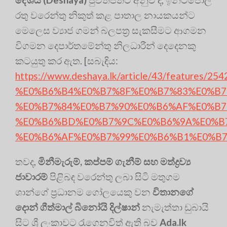
රතු වරෙන්තු නිකුත් කළ පාතාල නායකයන්ට
මෙලෙස ව්‍යාජ ගමන් බලපත්‍ර සැකසීමට ආගමන
විගමන දෙපාර්තමේන්තු නිලධාරීන් දෙදෙනකු
කටයුතු කර ඇත. [සබැඳිය:
https://www.deshaya.lk/article/43/fe
%E0%B6%B4%E0%B7%8F%E0%B7%83%E0%B
%E0%B7%84%E0%B7%90%E0%B6%AF%E0%B7
%E0%B6%BD%E0%B7%9C%E0%B6%9A%E0%B
%E0%B6%AF%E0%B7%99%E0%B6%B1%E0%B
තවද,
මිනීමැරුම්
,
කප්පම් ගැනීම් සහ මත්ද්‍රව්‍ය
ජාවාරම්
පිළිබඳ වරෙන්තු ලබා සිටි මතුගම
ශාන්ගේ ප්‍රධානම ගෝලයෙකු වන
විතානගේ
දොන් ගීත්මාල් බිනෝයි දිල්ෂාන්
නැමැත්තා ඩුබායි
සිට ශ්‍රී ලංකාවට රැගෙනවිත් ඇති බව
Ada.lk