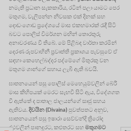
නමැති ප්‍රධාන සැකකාරිය, රටින් පලා යාමට පෙර
මතුගම, වැලිපන්න නිවසක එක් දිනක් සහ
දොඩංගොඩ ප්‍රදේශයේ මාස එකහමාරක් රැඳී සිටි
බවට පොලිස් විමර්ශන මඟින් තොරතුරු
අනාවරණය වී තිබේ. මේ පිළිබඳ වාර්තා කරමින්
දෙරණ රූපවාහිනී ප්‍රවෘත්ති ප්‍රකාශය පැවසුවේ ඒ
සඳහා කෙහෙල්බද්දර පද්මේගේ මිතුරකු වන
මතුගම ශාන්ගේ සහාය ලැබී ඇති බවයි.
ඝාතනයෙන් පසු පොලිස් මෙහෙයුම්වලින් බේරී
මාස කිහිපයක් මෙරට සැඟවී සිටි ඇය, විදේශගත
වී ඇත්තේ ද පාතාල ජාලයන්ගේ සෘජු සහය
ඇතිවය.
දිවයින (Divaina)
පුවත්පතට අනුව,
ඝාතනයෙන් පසු ඉෂාරා සෙව්වන්දි ත්‍රිරෝද
රථවලින් පානදුරට, කළුතරට සහ
මතුගමට