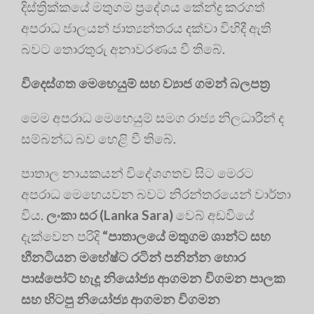
දිස්ත්‍රික්කයේ මතුගම ප්‍රදේශය කේන්ද්‍ර කරගත්
අපරාධ ජාලයන් ජාත්‍යන්තරය දක්වා විහිදී ඇති
බවට තොරතුරු අනාවරණය වී තිබේ.
විදෙස්ගත මෙහෙයුම් සහ ව්‍යාජ ගමන් බලපත්‍ර
මෙම අපරාධ මෙහෙයුම් සමග රාජ්‍ය නිලධාරීන් ද
සම්බන්ධ බව හෙළි වී තිබේ.
පාතාල නායකයන් විදේශගතව සිට මෙරට
අපරාධ මෙහෙයවන බවට නිරන්තරයෙන් වාර්තා
විය.
ලංකා සර (
Lanka Sara)
වෙබ් අඩවියේ
දැක්වෙන පරිදි
“
පාතාලයේ මතුගම ශාන්ට සහ
හීනටියන මහේෂ්ට රටින් පනින්න හොර
පාස්පෝට් හැදූ නියෝජ්‍ය ආගමන විගමන පාලක
සහ හිටපු නියෝජ්‍ය ආගමන විගමන