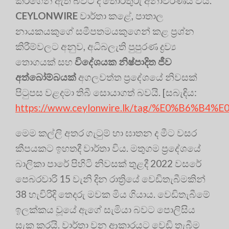
කරගෙන ඇති බවට ද තොරතුරු අනාවරණය විය.
CEYLONWIRE
වාර්තා කළේ, පාතාල
නායකයකුගේ සමීපතමයකුගෙන් කළ ප්‍රශ්න
කිරීම්වලට අනුව, අධිබලැති පුපුරණ ද්‍රව්‍ය
තොගයක් සහ
විදේශයක නිෂ්පාදිත ජීව
අත්බෝම්බයක්
අගලවත්ත ප්‍රදේශයේ නිවසක්
පිටුපස වළදමා තිබී සොයාගත් බවයි. [සබැඳිය:
https://www.ceylonwire.lk/tag/%E0%B
මෙම කල්ලි අතර ගැටුම් හා ඝාතන ද මීට වසර
කීපයකට ඉහතදී වාර්තා විය. මතුගම ප්‍රදේශයේ
බාලිකා පාරේ පිහිටි නිවසක් තුළදී 2022 වසරේ
පෙබරවාරි 15 වැනි දින රාත්‍රියේ වෙඩිතැබීමකින්
38 හැවිරිදි තෙදරු මවක මිය ගියාය. වෙඩිතැබීමේ
ඉලක්කය වූයේ ඇගේ සැමියා බවට පොලිසිය
සැක කරයි. වාර්තා වන ආකාරයට වෙඩි තැබීම