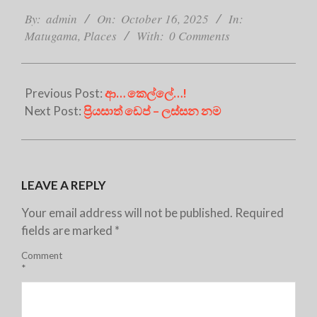
10-
By:
admin
On:
October 16, 2025
In:
16
Matugama
,
Places
With:
0 Comments
Previous Post:
ආ… කෙල්ලේ…!
Next Post:
ප්‍රියසාත් ඩෙප් – ලස්සන නම
LEAVE A REPLY
Your email address will not be published.
Required
fields are marked
*
Comment
*