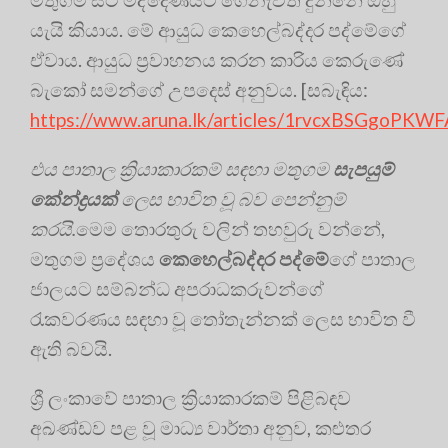
යැයි කියාය. මේ ආයුධ කෙහෙල්බද්දර පද්මේගේ
ඒවාය. ආයුධ ප්‍රවාහනය කරන කාරිය කෙරුණේ
බැකෝ සමන්ගේ උපදෙස් අනුවය.
[සබැඳිය:
https://www.aruna.lk/articles/1rvcxBSGgoPKW
එය පාතාල ක්‍රියාකාරකම් සඳහා මතුගම
සැපයුම්
කේන්ද්‍රයක්
ලෙස භාවිත වූ බව පෙන්නුම්
කරයි.
මෙම තොරතුරු වලින් තහවුරු වන්නේ,
මතුගම ප්‍රදේශය
කෙහෙල්බද්දර පද්මේ
ගේ පාතාල
ජාලයට සම්බන්ධ අපරාධකරුවන්ගේ
රැකවරණය සඳහා වූ තෝතැන්නක් ලෙස භාවිත වී
ඇති බවයි.
ශ්‍රී ලංකාවේ පාතාල ක්‍රියාකාරකම් පිළිබඳව
අඛණ්ඩව පළ වූ මාධ්‍ය වාර්තා අනුව, කළුතර