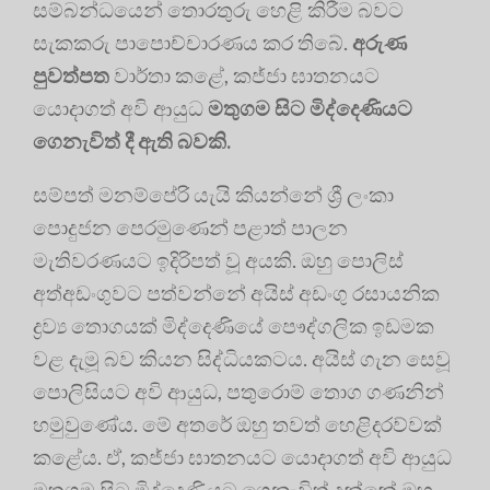
සම්බන්ධයෙන් තොරතුරු හෙළි කිරීම බවට
සැකකරු පාපොච්චාරණය කර තිබේ.
අරුණ
පුවත්පත
වාර්තා කළේ, කජ්ජා ඝාතනයට
යොදාගත් අවි ආයුධ
මතුගම සිට මිද්දෙණියට
ගෙනැවිත් දී ඇති බවකි.
සම්පත් මනම්පේරි යැයි කියන්නේ ශ්‍රී ලංකා
පොදුජන පෙරමුණෙන් පළාත් පාලන
මැතිවරණයට ඉදිරිපත් වූ අයකි. ඔහු පොලිස්
අත්අඩංගුවට පත්වන්නේ අයිස් අඩංගු රසායනික
ද්‍රව්‍ය තොගයක් මිද්දෙණියේ පෞද්ගලික ඉඩමක
වළ දැමූ බව කියන සිද්ධියකටය. අයිස් ගැන සෙවූ
පොලිසියට අවි ආයුධ, පතුරොම් තොග ගණනින්
හමුවුණේය. මේ අතරේ ඔහු තවත් හෙළිදරව්වක්
කළේය. ඒ, කජ්ජා ඝාතනයට යොදාගත් අවි ආයුධ
මතුගම සිට මිද්දෙණියට ගෙනැවිත් දුන්නේ ඔහු