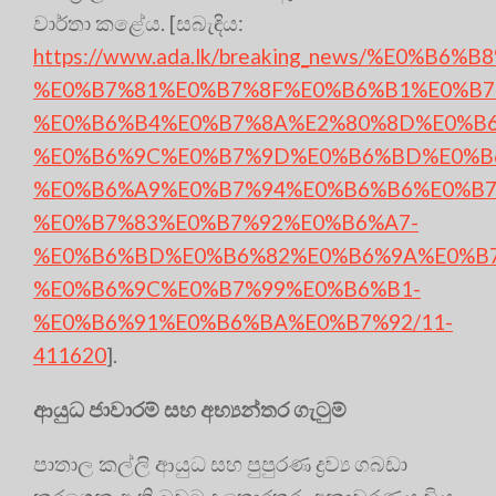
වාර්තා කළේය. [සබැඳිය:
https://www.ada.lk/breaking_news/%E0%
%E0%B7%81%E0%B7%8F%E0%B6%B1%E0%B7
%E0%B6%B4%E0%B7%8A%E2%80%8D%E0%B
%E0%B6%9C%E0%B7%9D%E0%B6%BD%E0%B
%E0%B6%A9%E0%B7%94%E0%B6%B6%E0%B7
%E0%B7%83%E0%B7%92%E0%B6%A7-
%E0%B6%BD%E0%B6%82%E0%B6%9A%E0%B7
%E0%B6%9C%E0%B7%99%E0%B6%B1-
%E0%B6%91%E0%B6%BA%E0%B7%92/11-
411620
].
ආයුධ ජාවාරම් සහ අභ්‍යන්තර ගැටුම්
පාතාල කල්ලි ආයුධ සහ පුපුරණ ද්‍රව්‍ය ගබඩා