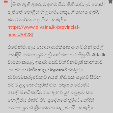
පැමිණ ඇති අතර, මතුගම සිට තිනියාවලට ගොස්
ඇත්තේ පොලිස් නිලධාරියෙකුගේ සහාය ඇතිව
බවට වාර්තා පළ විය. [සබැඳිය:
https://www.divaina.lk/provincial-
news/9828
].
එමෙන්ම, ඇය සොයා ආරක්ෂක අංශ මඟින් පුළුල්
සෝදිසි මෙහෙයුම් ද ක්‍රියාත්මක කර තිබුණි.
Ada.lk
වාර්තා කළේ, ඉෂාරා සෙව්වන්දි නමැති කාන්තාව
තෙබුවන
රන්නගල වතුයායේ
මත්ද්‍රව්‍ය
ජාවාරම්කරුවෙකුට අයත් නිවසක සැඟවී සිටින
බවට ලද තොරතුරක් මත, මතුගම ජ්‍යෙෂ්ඨ
පොලිස් අධිකාරීවරයා ඇතුළු යුද හමුදාව සහ
පොලිසිය එක්ව එම ප්‍රදේශයේ පූර්ණ සෝදිසි
මෙහෙයුමක් ක්‍රියාත්මක කළ බවයි. [සබැඳිය: