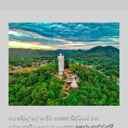
ගණේමුල්ලේ සංජීව ඝාතන සිද්ධියේ මහ
මොළකාරිය ලෙස සැලකෙන
ඉෂාරා සෙව්වන්දි