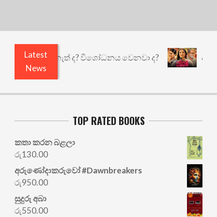
Latest
තුළෙයි කුඩු නැත් ද? විශෝධනය වෙනවා ද?
අභිසාරී:
News
TOP RATED BOOKS
කතා කරන බළලා
රු
130.00
අරු‍ණෝදාකරුවෝ #Dawnbreakers
රු
950.00
සුදුරු අබා
රු
550.00