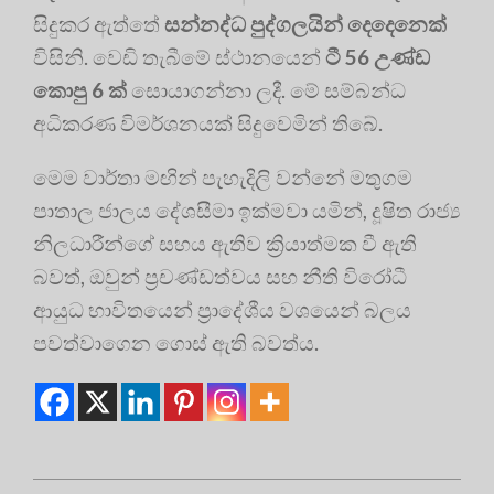
සිදුකර ඇත්තේ
සන්නද්ධ පුද්ගලයින් දෙදෙනෙක්
විසිනි. වෙඩි තැබීමේ ස්ථානයෙන්
ටී 56 උණ්ඩ
කොපු 6 ක්
සොයාගන්නා ලදී. මේ සම්බන්ධ
අධිකරණ විමර්ශනයක් සිදුවෙමින් තිබේ.
මෙම වාර්තා මඟින් පැහැදිලි වන්නේ මතුගම
පාතාල ජාලය දේශසීමා ඉක්මවා යමින්, දූෂිත රාජ්‍ය
නිලධාරීන්ගේ සහය ඇතිව ක්‍රියාත්මක වී ඇති
බවත්, ඔවුන් ප්‍රචණ්ඩත්වය සහ නීති විරෝධී
ආයුධ භාවිතයෙන් ප්‍රාදේශීය වශයෙන් බලය
පවත්වාගෙන ගොස් ඇති බවත්ය.
2025-