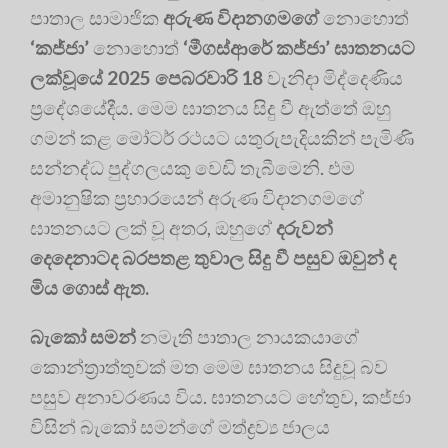
පාතාල සාමාජික
අරුණ විදානගමගේ
නොහොත්
‘
කජ්ජා’
නොහොත්
‘
මීගස්ආරේ කජ්ජා’
ඝාතනයට
ලක්වූයේ 2025
පෙබරවාරි 18
වැනිදා මිද්දෙණිය
ප්‍රදේශයේදීය. මෙම ඝාතනය සිදු වී ඇත්තේ ඔහු
ගමන් කළ මෝටර් රථයට යතුරුපැදියකින් පැමිණි
සන්නද්ධ පුද්ගලයකු වෙඩි තැබීමෙනි. එම
අමානුෂික ප්‍රහාරයෙන් අරුණ විදානගමගේ
ඝාතනයට ලක් වූ අතර, ඔහුගේ
දරුවන්
දෙදෙනාටද බරපතළ තුවාල සිදු වී පසුව ඔවුන් ද
මිය ගොස් ඇත.
බැකෝ සමන්
නමැති පාතාල නායකයාගේ
කොන්ත්‍රාත්තුවක් මත මෙම ඝාතනය සිදුවූ බව
පසුව අනාවරණය විය. ඝාතනයට හේතුව, කජ්ජා
විසින් බැකෝ සමන්ගේ මත්ද්‍රව්‍ය ජාලය