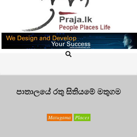
Skip
to
content
PRAJA.LK
Search
Primary
Navigation
Menu
පාතාලයේ රතු සිතියමේ මතුගම
Matugama
Places