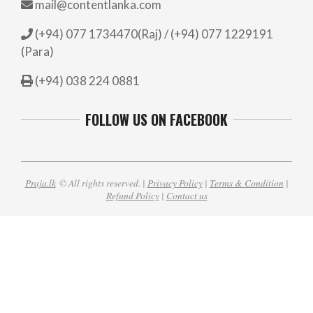
mail@contentlanka.com
(+94) 077 1734470(Raj) / (+94) 077 1229191
(Para)
(+94) 038 224 0881
FOLLOW US ON FACEBOOK
Praja.lk
© All rights reserved. |
Privacy Policy
|
Terms & Condition
|
Refund Policy
|
Contact us