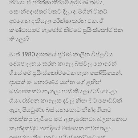
හිටියා. ඒ පරීක්ෂා කිරීමේ අරමුණ තමයි,
කොන්දොස්තර ටිකට් දීලා ද, මගීන් ටිකට්
අරගෙන ද කියලා පරීක්ෂා කරන එක. ඒ
කණ්ඩායමට හැමෝම කිව්වෙ ප්‍රයිංස්කෝට් එක
කියලායි.
මාත් 1980 දශකයේ පූර්ණ කාලීන විප්ලවීය
දේශපාලනය කරන කාලෙ බස්වල හොරෙන්
ගියේ මේ ප්‍රයිංස්කෝට්ටෙක ගැන සෝදිසියෙන්.
දවසක් මං හොරණට යන්න ගේ ළඟින්
බස්සෙකකට නැගලා පාස් කියලා වාඩි වෙලා
ගියා. රස්නෙ කාලෙක දවල් නිසා මට පොඩ්ඩක්
ඇහැ පියවුණා. බස් යනකොට නින්ද ගියාට
නවත්තපු හැටියෙ මට ඇහැරෙනවා. බලනකොට
කැන්දකඩුව හන්දියේ බස්සෙක නවත්තලා.
ඉස්සරහා තියෙනවා ප්‍රයිංස්කෝට්ටෙකේ