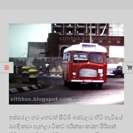
ඉස්සර ලංගම හෙවත් සීටීබී බස්වලට හිටි හැටියේ
මගදී කඩා පැනලා ටිකට් පරීක්ෂා කරන පිරිසක්