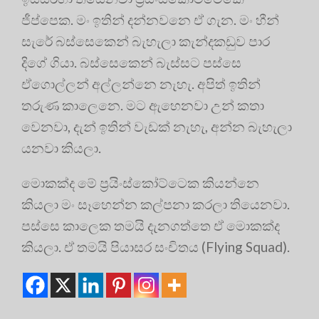
ජීප්පෙක. මං ඉතින් දන්නවනෙ ඒ ගැන. මං හීන්
සැරේ බස්සෙකෙන් බැහැලා කැන්දකඩුව පාර
දිගේ ගියා. බස්සෙකෙන් බැස්සට පස්සෙ
ඒගොල්ලන් අල්ලන්නෙ නැහැ. අපිත් ඉතින්
තරුණ කාලෙනෙ. මට ඇහෙනවා උන් කතා
වෙනවා, දැන් ඉතින් වැඩක් නැහැ, අන්න බැහැලා
යනවා කියලා.
මොකක්ද මේ ප්‍රයිංස්කෝට්ටෙක කියන්නෙ
කියලා මං සෑහෙන්න කල්පනා කරලා තියෙනවා.
පස්සෙ කාලෙක තමයි දැනගත්තෙ ඒ මොකක්ද
කියලා. ඒ තමයි පියාසර සංචිතය (Flying Squad).