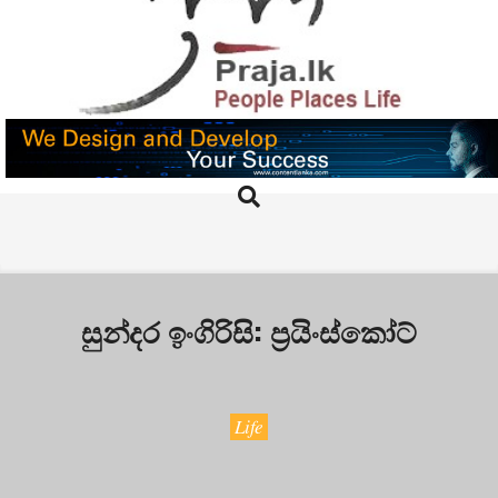
Skip
to
content
PRAJA.LK
Search
Primary
Navigation
Menu
සුන්දර ඉංගිරිසි: ප්‍රයිංස්කෝට්
Life