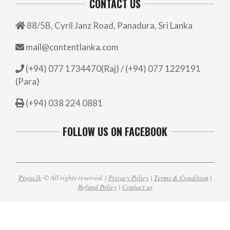
CONTACT US
88/5B, Cyril Janz Road, Panadura, Sri Lanka
mail@contentlanka.com
(+94) 077 1734470(Raj) / (+94) 077 1229191
(Para)
(+94) 038 224 0881
FOLLOW US ON FACEBOOK
Praja.lk
© All rights reserved. |
Privacy Policy
|
Terms & Condition
|
Refund Policy
|
Contact us