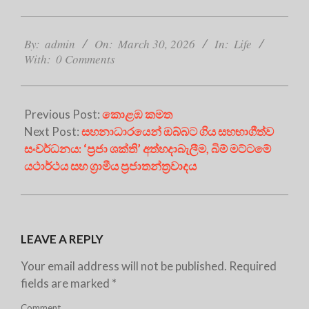
2026-
03-
By:
admin
On:
March 30, 2026
In:
Life
With:
0 Comments
30
Previous Post:
කොළඹ කමත
Next Post:
සහනාධාරයෙන් ඔබ්බට ගිය සහභාගීත්ව
සංවර්ධනය: ‘ප්‍රජා ශක්ති’ අත්හදාබැලීම, බිම් මට්ටමේ
යථාර්ථය සහ ග්‍රාමීය ප්‍රජාතන්ත්‍රවාදය
LEAVE A REPLY
Your email address will not be published.
Required
fields are marked
*
Comment