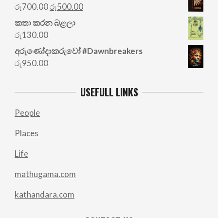
Original
Current
රු
700.00
රු
500.00
price
price
කතා කරන බළලා
was:
is:
රු
130.00
රු700.00.
රු500.00.
අරු‍ණෝදාකරුවෝ #Dawnbreakers
රු
950.00
USEFULL LINKS
People
Places
Life
mathugama.com
kathandara.com