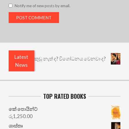
Notify me of new posts by email.
Latest
ියෙයි ඇතුළෙයි කුඩු නැත් ද? විශෝධනය වෙනවා ද?
අ
News
TOP RATED BOOKS
කේ පොයින්ට්
රු
1,250.00
ශාස්තෘ