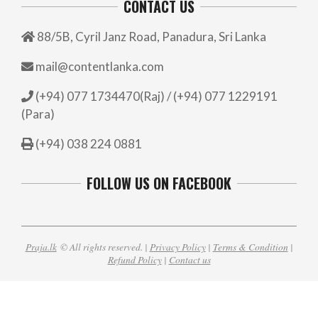
CONTACT US
88/5B, Cyril Janz Road, Panadura, Sri Lanka
mail@contentlanka.com
(+94) 077 1734470(Raj) / (+94) 077 1229191
(Para)
(+94) 038 224 0881
FOLLOW US ON FACEBOOK
Praja.lk
© All rights reserved. |
Privacy Policy
|
Terms & Condition
|
Refund Policy
|
Contact us