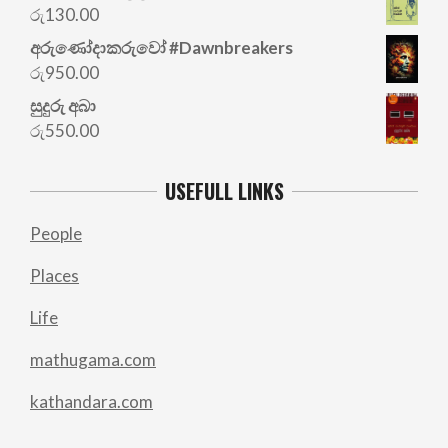
was:
is:
රු
130.00
රු700.00.
රු500.00.
අරු‍ණෝදාකරුවෝ #Dawnbreakers
රු
950.00
සුදුරු අබා
රු
550.00
USEFULL LINKS
People
Places
Life
mathugama.com
kathandara.com