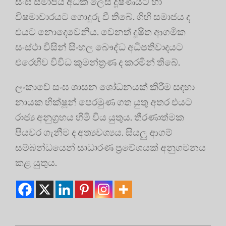
සංඝ සමාජය අධික ලෙස දූෂණයට හා
විෂමාචාරයට ගොදුරු වී තිබේ. ගිහි සමාජය ද
එයට නොදෙවෙනිය. වෙනත් දූෂිත ආගමික
සංස්ථා විසින් සිංහල බෞද්ධ අධිපතිවාදයට
එරෙහිව විවිධ කුමන්ත්‍රණ ද කරමින් තිබේ.
ලංකාවේ සංඝ ශාසන ශෝධනයක් කිරීම සඳහා
නායක භික්ෂූන් පෙරමුණ ගත යුතු අතර එයට
රාජ්‍ය අනුග්‍රහය හිමි විය යුතුය. තීරණාත්මක
පියවර ගැනීම ද අත්‍යවශ්‍යය. සියලු ආගම්
සම්බන්ධයෙන් සාධාරණ ප්‍රවේශයක් අනුගමනය
කළ යුතුය.