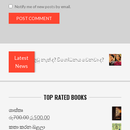
Notify me of new posts by email.
Latest
ෙයි ඇතුළෙයි කුඩු නැත් ද? විශෝධනය වෙනවා ද?
අභ
News
TOP RATED BOOKS
ශාස්තෘ
Original
Current
රු
700.00
රු
500.00
price
price
කතා කරන බළලා