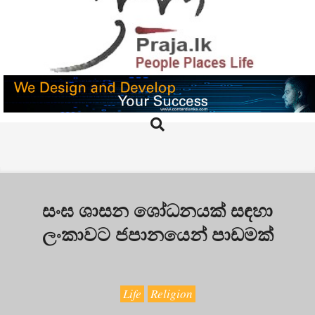
Skip
to
content
PRAJA.LK
Search
Primary
Navigation
Menu
සංඝ ශාසන ශෝධනයක් සඳහා
ලංකාවට ජපානයෙන් පාඩමක්
Life
Religion