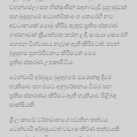
වහන්සේලා සහ භික්ෂුණීන් සඳහා වැඩි පුහුණුවක්
සහ බුදුදහමේ අධ්‍යාත්මික අංශ කෙරෙහි නව
අවධානයක් යොමු කිරීම ඇතුළු ප්‍රතිසංස්කරණ
ගණනාවක් ක්‍රියාත්මක කරන ලදී. සංඝයා කෙරෙහි
මහජන විශ්වාසය නැවත ඇති කිරීමටත්, ජපන්
බුදුදහම පුනර්ජීවනය කිරීමටත් මෙම
ප්‍රතිසංස්කරණ උපකාරී විය.
ටෙන්ඩායි අර්බුදය බුදුදහමේ ඔරොත්තු දීමේ
හැකියාව සහ එයට අනුවර්තනය වීමට සහ
ප්‍රතිසංස්කරණය කිරීමට ඇති හැකියාව පිළිබඳ
සාක්ෂියකි.
ශ්‍රී ලංකාවේ වර්තමානයේ පවතින තත්වය
ටෙන්ඩායි අර්බුදයටත් වඩා සංකීර්ණ තත්වයකි.