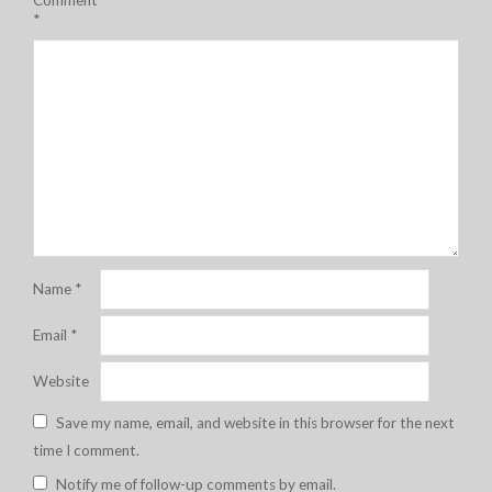
Comment
*
Name
*
Email
*
Website
Save my name, email, and website in this browser for the next
time I comment.
Notify me of follow-up comments by email.