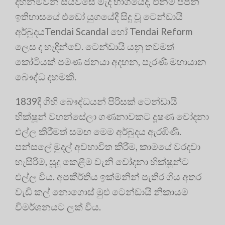
දහනමවන සියවසේ මැද භාගයේදී, එනම් ජපන්
ඉතිහාසයේ එඩෝ යුගයේදී සිදු වූ ටෙන්ඩායි
අර්බුදයTendai Scandal හෝ Tendai Reform
ලෙස ද හැඳින්වේ. ටෙන්ඩායි යනු තවමත්
කෝටියක් පමණ ජනයා අදහන, පැරණි මහායාන
බෞද්ධ දහමකි.
1839දී ගිහි බෞද්ධයන් පිරිසක් ටෙන්ඩායි
භික්ෂූන් වහන්සේලා ගණනාවකට දූෂණ චෝදනා
එල්ල කිරීමත් සමඟ මෙම අර්බුදය ඇරඹිණි.
පන්සලේ මුදල් අවභාවිත කිරීම, කාමයේ වරදවා
හැසිරීම, සූදු කෙළීම වැනි චෝදනා භික්ෂූන්ට
එල්ල විය. අපකීර්තිය ඉක්මනින් පැතිර ගිය අතර
වැඩි කල් නොගොස් මුළු ටෙන්ඩායි නිකායම
විමර්ශනයට ලක් විය.