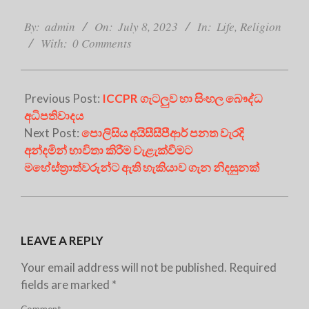
2023-
07-
By:
admin
On:
July 8, 2023
In:
Life
,
Religion
08
With:
0 Comments
Previous Post:
ICCPR ගැටලුව හා සිංහල බෞද්ධ
අධිපතිවාදය
Next Post:
පොලිසිය අයිසීසීපීආර් පනත වැරදි
අන්දමින් භාවිතා කිරීම වැළැක්වීමට
මහේස්ත්‍රාත්වරුන්ට ඇති හැකියාව ගැන නිදසුනක්
LEAVE A REPLY
Your email address will not be published.
Required
fields are marked
*