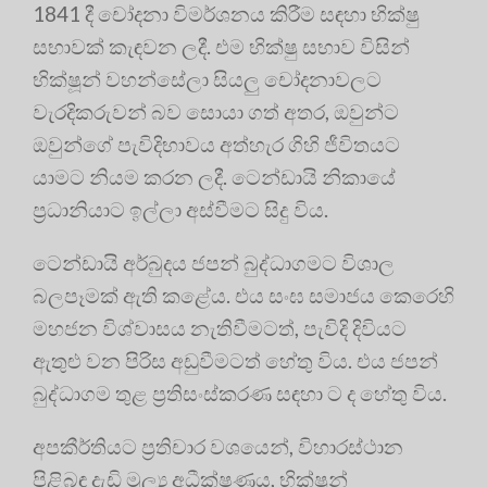
1841 දී චෝදනා විමර්ශනය කිරීම සඳහා භික්ෂු
සභාවක් කැඳවන ලදී. එම භික්ෂු සභාව විසින්
භික්ෂූන් වහන්සේලා සියලු චෝදනාවලට
වැරදිකරුවන් බව සොයා ගත් අතර, ඔවුන්ට
ඔවුන්ගේ පැවිදිභාවය අත්හැර ගිහි ජීවිතයට
යාමට නියම කරන ලදී. ටෙන්ඩායි නිකායේ
ප්‍රධානියාට ඉල්ලා අස්වීමට සිදු විය.
ටෙන්ඩායි අර්බුදය ජපන් බුද්ධාගමට විශාල
බලපෑමක් ඇති කළේය. එය සංඝ සමාජය කෙරෙහි
මහජන විශ්වාසය නැතිවීමටත්, පැවිදි දිවියට
ඇතුළු වන පිරිස අඩුවීමටත් හේතු විය. එය ජපන්
බුද්ධාගම තුළ ප්‍රතිසංස්කරණ සඳහා ට ද හේතු විය.
අපකීර්තියට ප්‍රතිචාර වශයෙන්, විහාරස්ථාන
පිළිබඳ දැඩි මූල්‍ය අධීක්ෂණය, භික්ෂූන්