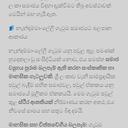
ලංකා සමාජය විදහා දැක්වීමට තිබූ අවස්ථාවක්
මෙයින් මඟ හැරී ඇත.
නැන්දම්මා-ලේලි ගැටුම සමාජයට බලපාන
ආකාරය
නැන්දම්මා-ලේලි ගැටුම යනු පවුල තුළ පමණක්
හුදෙකලා වූ සංසිද්ධියක් නොව, එය සමස්ත
සමාජ
ව්‍යුහය පුරාම බලපෑම් ඇති කරන සංස්කෘතික හා
මානසික ගැටලුවකි
. ශ්‍රී ලංකාව වැනි සාම්ප්‍රදායික
පවුල් බැඳීම් සහිත සමාජවල, පවුල් ඒකකය යනු
සමාජයේ මූලිකම ඒකකයයි. මෙම ගැටුම පවුල්
තුළ
ස්ථිර ආතතියක්
නිර්මාණය කරන අතර, එය
නිවසේ සාමය සහ සතුට බිඳ දමයි.
මානසික සහ චිත්තවේගීය බලපෑම:
ගැටුම