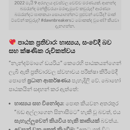
2022 මැයි 9 අරගලය දවස්වල වෙච්ච මරණයක්. ආනන්ද
බඹරැන්ද මන්ත්‍රීවරයා මරාදැමුවේ කවුරුද? ආරණ්‍යා
බඹරැන්දට ඝාතකයා සොයාගන්නට පුළුවන් වෙයිද? මාක්
ට්වේන් කවුරුද? #dawnbreakersට මොකක්ද වුණේ? කියවා
දැනගන්න.
පාඨක ප්‍රතිචාර: හාස්‍යය, සංවේදී බව
සහ ක්ෂණික රුචිකත්වය
“නැන්දම්මාගේ ඩයරිය” කෙරෙහි පාඨකයන්ගෙන්
ලැබී ඇති ප්‍රතිචාරවල ස්වභාවය පරීක්ෂා කිරීමේදී
පොතේ
ප්‍රධාන ආකර්ෂණය
පැහැදිලි වේ. බොහෝ
පාඨකයින් සඳහන් කර ඇත්තේ:
හාස්‍යය සහ විනෝදය:
පොත කියවන අතරතුර
“බඩ අල්ලාගෙන සිනාසීමට” හැකි වූ බවත්, එය
සැහැල්ලුවෙන් කියවිය හැකි කෘතියක්
බවත්ය.
අවසන් වන තෙක් කියවීම:
“අතට ගත් විට