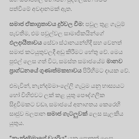
පත්වීමේ අවදානමක් ඇත.‍
සමාජ ඒකාග්‍රතාවය දුර්වල වීම:
පවුල තුළ ගැටුම්
පැවතීම, එම පවුල්වල සාමාජිකයින්ගේ
ඵලදායීතාවය
සේවා ස්ථානයන්හිදී සහ වෙනත්
සමාජ කටයුතුවලදී අඩු කිරීමට හේතු වේ. මෙය
පුළුල් ලෙස ගත් විට, සමස්ත සමාජයේම
මානව
ප්‍රාග්ධනයේ ගුණාත්මකභාවය
පිරිහීමට දායක වේ.
එබැවින්, නැන්දම්මා-ලේලි ගැටුම යනු හාස්‍යයට
හෝ විහිළුවට ලක් කළ යුතු පෞද්ගලික
සිදුවීමකට වඩා, සමාජයේ අනාගතය කෙරෙහි
සෘජුව බලපාන
සමාජ ගැටලුවක්
ලෙස සැලකිය
යුතුය.
“නැන්දම්මාගේ ඩයරිය”
යනු පොතක් ලෙස