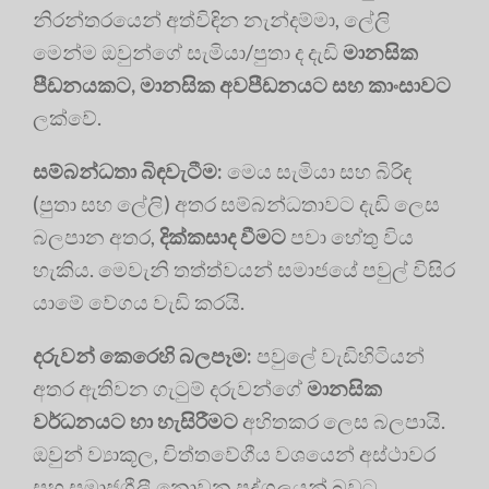
නිරන්තරයෙන් අත්විඳින නැන්දම්මා, ලේලි
මෙන්ම ඔවුන්ගේ සැමියා/පුතා ද දැඩි
මානසික
පීඩනයකට, මානසික අවපීඩනයට සහ කාංසාවට
ලක්වේ.
සම්බන්ධතා බිඳවැටීම:
මෙය සැමියා සහ බිරිඳ
(පුතා සහ ලේලි) අතර සම්බන්ධතාවට දැඩි ලෙස
බලපාන අතර,
දික්කසාද වීමට
පවා හේතු විය
හැකිය. මෙවැනි තත්ත්වයන් සමාජයේ පවුල් විසිර
යාමේ වේගය වැඩි කරයි.
දරුවන් කෙරෙහි බලපෑම:
පවුලේ වැඩිහිටියන්
අතර ඇතිවන ගැටුම් දරුවන්ගේ
මානසික
වර්ධනයට හා හැසිරීමට
අහිතකර ලෙස බලපායි.
ඔවුන් ව්‍යාකූල, චිත්තවේගීය වශයෙන් අස්ථාවර
සහ සමාජශීලී නොවන පුද්ගලයන් බවට