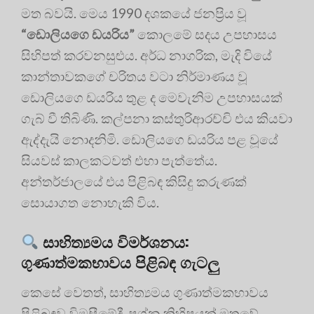
මත බවයි. මෙය 1990 දශකයේ ජනප්‍රිය වූ
“ඩොලියගෙ ඩයරිය”
කොලමේ සදය උපහාසය
සිහිපත් කරවනසුළුය. අර්ධ නාගරික, මැදි වියේ
කාන්තාවකගේ චරිතය වටා නිර්මාණය වූ
ඩොලියගෙ ඩයරිය තුළ ද මෙවැනිම උපහාසයක්
ගැබ් වී තිබිණි. කල්පනා කස්තුරිආරච්චි එය කියවා
ඇද්දැයි නොදනිමි. ඩොලියගෙ ඩයරිය පළ වූයේ
සියවස් කාලකටවත් එහා පැත්තේය.
අන්තර්ජාලයේ එය පිළිබඳ කිසිදු කරුණක්
සොයාගත නොහැකි විය.
සාහිත්‍යමය විමර්ශනය:
ගුණාත්මකභාවය පිළිබඳ ගැටලු
කෙසේ වෙතත්, සාහිත්‍යමය ගුණාත්මකභාවය
පිළිබඳව විමසීමේදී, ප්‍රශ්න කිහිපයක් මතුවේ.