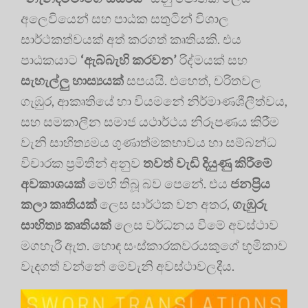
අලෙවියෙන් සහ පාඨක සතුටින් විශාල
සාර්ථකත්වයක් අත් කරගත් කෘතියකි. එය
පාඨකයාට
‘ඇබ්බැහි කරවන’
රිද්මයක් සහ
සැහැල්ලු හාස්‍යයක්
සපයයි. එහෙත්, චරිතවල
ගැඹුර, ආකෘතියේ හා වියමනේ නිර්මාණශීලීත්වය,
සහ සමකාලීන සමාජ යථාර්ථය නිරූපණය කිරීම
වැනි සාහිත්‍යමය ගුණාත්මකභාවය හා සම්බන්ධ
විචාරක ප්‍රමිතීන් අනුව
තවත් වැඩි දියුණු කිරීමේ
අවකාශයක්
මෙහි තිබූ බව පෙනේ. එය
ජනප්‍රිය
කලා කෘතියක්
ලෙස සාර්ථක වන අතර,
ගැඹුරු
සාහිත්‍ය කෘතියක්
ලෙස වර්ධනය වීමේ අවස්ථාව
මගහැරී ඇත. හොඳ සංස්කාරකවරයකුගේ භූමිකාව
වැදගත් වන්නේ මෙවැනි අවස්ථාවලදීය.