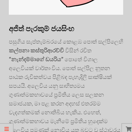
අජිත් පැරකුම් ජයසිංහ
පසුගිය සැප්තැම්බරයේ කොළඹ පොත් සල්පිලෙහි
කල්පනා කස්තුරිආරච්චි
විසින් රචිත
“නැන්දම්මාගේ ඩයරිය”
පොතේ විශාල
අලෙවියක් වාර්තා විය. පොත් සල්පිල නූතන
පාඨක රුචිකත්වය පිළිබඳ පැහැදිලි සාක්ෂියක්
සපයයි. අලෙවිය යනු සාහිත්‍යමය
ගුණාත්මකභාවයේ ප්‍රමිතිය ලෙස සලකන
සමාජයක, මා පළ කරන අදහස් එතරම්ම
වැදගත්කමක් නොතිබිය හැකිය. එහෙත්,
ගුණාත්මකභාවය මැනීමේ ප්‍රමිතිය හුදෙක්ම
අලෙවිය පමණක් නොවිය යුතු බවට වූ ස්ථාවරය