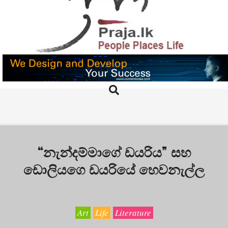
Skip
to
content
PRAJA.LK
Search
Primary
Navigation
Menu
“නැන්දම්මාගේ ඩයරිය” සහ
ඩොලියගෙ ඩයරියේ හෙවනැල්ල
Art
Life
Literature