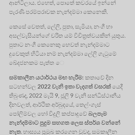
ආන්ටිලාය. එහෙත්, පොතේ කවරයේ ඉන්නේ
පැරණි පරම්පරාවක නැන්දම්මා කෙනෙකි.
කෙසේ වෙතත්, ලේලි, පුතා, සැමියා, නංගී හා
අසල්වැසියන්ගේ චරිත යම් විචිත්‍රත්වයකින් යුතුය.
පුතාට නංගී කෙනෙකු හෙවත් නැන්දම්මාට
දුවෙකුත් හිටියා නම් නැන්දම්මා ලේලි ගැටුමේ
ඛේදජනකම පැත්ත ‍ෙ
සමකාලීන යථාර්ථය මඟ හැරීම:
කතාවේ දින
සටහන්වල
2022 වැනි ඉතා වැදගත් වසරක්
යෙදී
තිබුණද, 2022 මැයි 9, ජූලි 9 වැනි සන්ධිස්ථානීය
දිනවලත්, ආර්ථික අර්බුදයේ, තෙල්-ගෑස්
පෝලිම්වල හෝ විදුලි කප්පාදුවේ
බලපෑම
නැන්දම්මාට පුදුම සහගත ලෙස ස්පර්ශ වන්නේ
නැත
. හාස්‍යය ප්‍රමුඛ කරගෙන වුවද, සමකාලීන