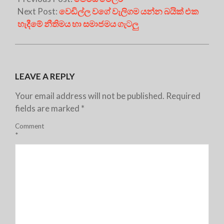
Next Post:
වෙඩිල්ල වගේ වැලිගම යන්න බයික් එක
හැදීමේ නීතිමය හා සමාජමය ගැටලු
LEAVE A REPLY
Your email address will not be published.
Required
fields are marked
*
Comment
*