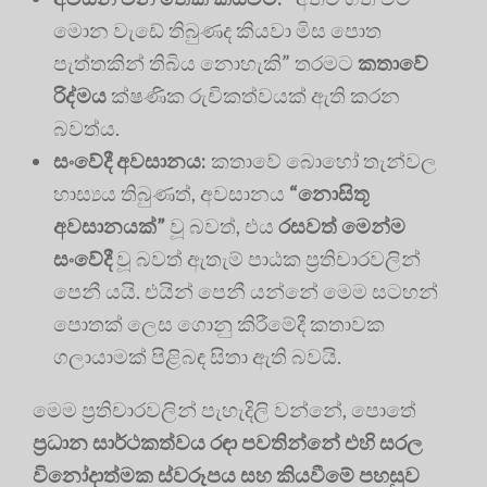
මොන වැඩේ තිබුණද කියවා මිස පොත
පැත්තකින් තිබිය නොහැකි” තරමට
කතාවේ
රිද්මය
ක්ෂණික රුචිකත්වයක් ඇති කරන
බවත්ය.
සංවේදී අවසානය:
කතාවේ බොහෝ තැන්වල
හාස්‍යය තිබුණත්, අවසානය
“නොසිතූ
අවසානයක්”
වූ බවත්, එය
රසවත් මෙන්ම
සංවේදී
වූ බවත් ඇතැම් පාඨක ප්‍රතිචාරවලින්
පෙනී යයි. එයින් පෙනී යන්නේ මෙම සටහන්
පොතක් ලෙස ගොනු කිරීමේදී කතාවක
ගලායාමක් පිළිබඳ සිතා ඇති බවයි.
මෙම ප්‍රතිචාරවලින් පැහැදිලි වන්නේ, පොතේ
ප්‍රධාන සාර්ථකත්වය රඳා පවතින්නේ එහි සරල
විනෝදාත්මක ස්වරූපය සහ කියවීමේ පහසුව