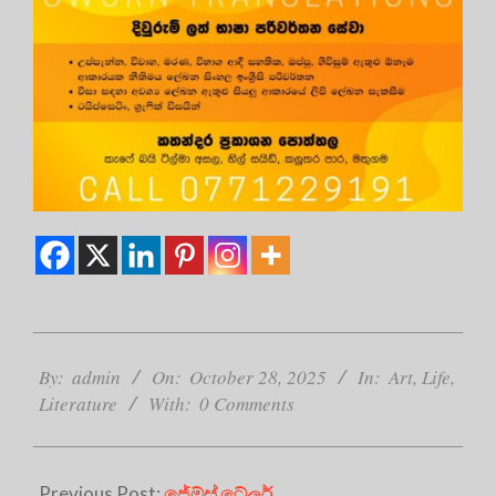
2025-
10-
By:
admin
On:
October 28, 2025
In:
Art
,
Life
,
28
Literature
With:
0 Comments
Previous Post:
ජේම්ස් ටේලර්