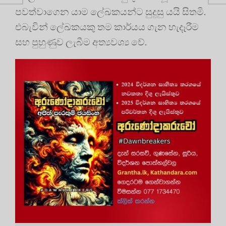
පවත්වාගෙන යාම ලේඛකයන්ට සුදුසු යයි සිතමි.
එබැවින් ලේඛකයකු තම කාර්යය ගැන හැදෑරීම
සහ පුහුණුව ලැබීම අත්‍යවශ්‍ය වේ.