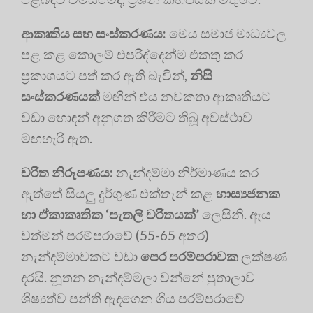
ආකෘතිය සහ සංස්කරණය:
මෙය සමාජ මාධ්‍යවල
පළ කළ කොලම් එපරිද්දෙන්ම එකතු කර
ප්‍රකාශයට පත් කර ඇති බැවින්,
නිසි
සංස්කරණයක්
මඟින් එය නවකතා ආකෘතියට
වඩා හොඳන් අනුගත කිරීමට තිබූ අවස්ථාව
මඟහැරී ඇත.
චරිත නිරූපණය:
නැන්දම්මා නිර්මාණය කර
ඇත්තේ සියලු දුර්ගුණ එක්තැන් කළ
හාස්‍යජනක
හා ඒකාකෘතික ‘පැතලි චරිතයක්’
ලෙසිනි. ඇය
වත්මන් පරම්පරාවේ (55-65 අතර)
නැන්දම්මාවකට වඩා
පෙර පරම්පරාවක
ලක්ෂණ
දරයි. නූතන නැන්දම්මලා වන්නේ පුතාලාව
ශිෂ්‍යත්ව පන්ති ඇදගෙන ගිය පරම්පරාවේ