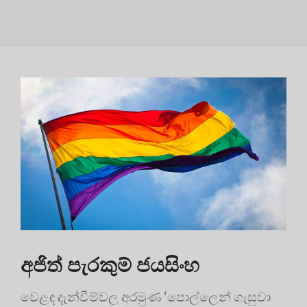
අජිත් පැරකුම් ජයසිංහ
වෙළඳ දැන්වීම්වල අරමුණ ‘පොල්ලෙන් ගැසුවා