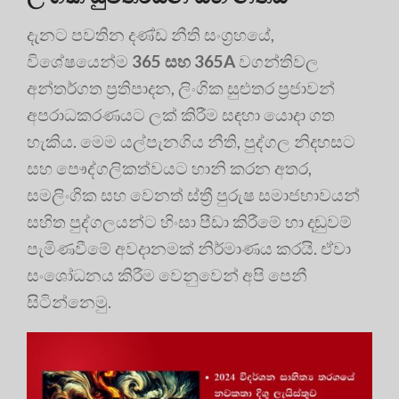
දැනට පවතින දණ්ඩ නීති සංග්‍රහයේ,
විශේෂයෙන්ම
365 සහ 365A
වගන්තිවල
අන්තර්ගත ප්‍රතිපාදන, ලිංගික සුළුතර ප්‍රජාවන්
අපරාධකරණයට ලක් කිරීම සඳහා යොදා ගත
හැකිය. මෙම යල්පැනගිය නීති, පුද්ගල නිදහසට
සහ පෞද්ගලිකත්වයට හානි කරන අතර,
සමලිංගික සහ වෙනත් ස්ත්‍රී පුරුෂ සමාජභාවයන්
සහිත පුද්ගලයන්ට හිංසා පීඩා කිරීමේ හා දඬුවම්
පැමිණවීමේ අවදානමක් නිර්මාණය කරයි. ඒවා
සංශෝධනය කිරීම වෙනුවෙන් අපි පෙනී
සිටින්නෙමු.