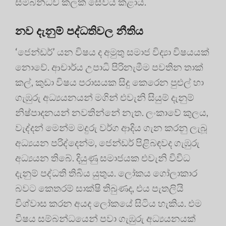
සම්බන්ධව කලක් සේවය කළාය.
නව දැනුම් පද්ධතිවල නීතිය
‘ජෙන්ඩර්’ යන විෂය ද අමුතු සමාජ විද්‍යා විෂයයක්
නොවේ. ආචාර්ය උපාධි පිරිනැමීම පවතින තාක්
කල්, කුඩා විෂය පරාසයක සිදු කෙරෙන පුළුල් හා
ගැඹුරු අධ්‍යයනයන් මගින් එවැනි සියුම් දැනුම්
නිෂ්පාදනයන් නවතින්නේ නැත. ලංකාවේ කුලය,
වැද්දන් මෙන්ම මදුරු වර්ග ආදිය ගැන කරනු ලැබූ
අධ්‍යයන පරිද්දෙන්ම, ජෙන්ඩර් පිළිබඳවද ගැඹුරු
අධ්‍යයන තිබේ. දියුණු සමාජයක එවැනි විවිධ
දැනුම් පද්ධති තිබිය යුතුය. ලෝකය ගෝලාකාර
බවට කෙතරම් සාක්ෂි තිබුණද, එය පැතලියි
විශ්වාස කරන අයද ලෝකයේ සිටිය හැකිය. එම
විෂය සම්බන්ධයෙන් පවා ගැඹුරු අධ්‍යයනයක්