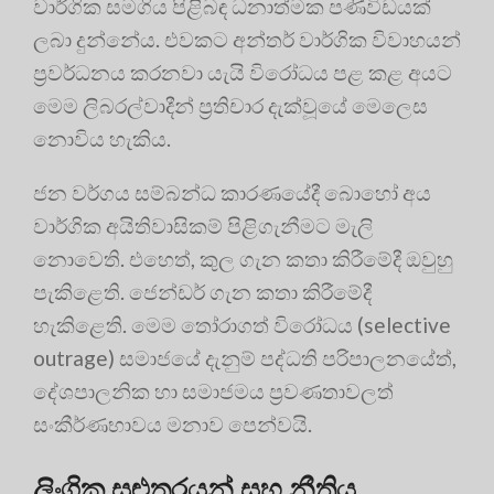
වාර්ගික සමගිය පිළිබඳ ධනාත්මක පණිවිඩයක්
ලබා දුන්නේය. එවකට අන්තර් වාර්ගික විවාහයන්
ප්‍රවර්ධනය කරනවා යැයි විරෝධය පළ කළ අයට
මෙම ලිබරල්වාදීන් ප්‍රතිචාර දැක්වූයේ මෙලෙස
නොවිය හැකිය.
ජන වර්ගය සම්බන්ධ කාරණයේදී බොහෝ අය
වාර්ගික අයිතිවාසිකම් පිළිගැනීමට මැලි
නොවෙති. එහෙත්, කුල ගැන කතා කිරීමේදී ඔවුහු
පැකිළෙති. ජෙන්ඩර් ගැන කතා කිරීමේදී
හැකිළෙති. මෙම තෝරාගත් විරෝධය (selective
outrage) සමාජයේ දැනුම් පද්ධති පරිපාලනයේත්,
දේශපාලනික හා සමාජමය ප්‍රවණතාවලත්
සංකීර්ණභාවය මනාව පෙන්වයි.
ලිංගික සුළුතරයන් සහ නීතිය