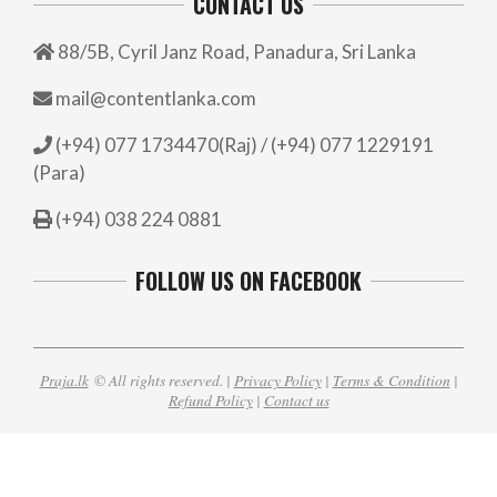
CONTACT US
88/5B, Cyril Janz Road, Panadura, Sri Lanka
mail@contentlanka.com
(+94) 077 1734470(Raj) / (+94) 077 1229191
(Para)
(+94) 038 224 0881
FOLLOW US ON FACEBOOK
Praja.lk
© All rights reserved. |
Privacy Policy
|
Terms & Condition
|
Refund Policy
|
Contact us