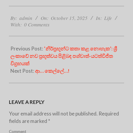
2025-
10-
By:
admin
On:
October 15, 2025
In:
Life
With:
0 Comments
15
Previous Post:
‘නිර්ප්‍රභූන්ට කතා කළ නොහැක’: ශ්‍රී
ලංකාවේ නව ප්‍රභූත්වය පිළිබඳ පශ්චාත්-යටත්විජිත
විග්‍රහයක්
Next Post:
ආ… කෙල්ලේ…!
LEAVE A REPLY
Your email address will not be published.
Required
fields are marked
*
Comment