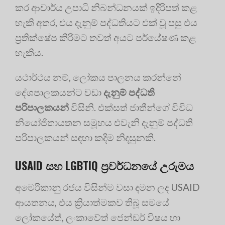
කර ආචාර්ය උපාධි නිබන්ධනයක් ඉදිරිපත් කළ
හැකි අතර, එය දැනුම් පද්ධතියට එක් වූ පසු එය
ප්‍රතික්ෂේප කිරීමට තවත් අයට පර්යේෂණ කළ
හැකිය.
යථාර්ථය නම්, ලෝකය පාලනය කරන්නේ
දේශපාලකයන්ට වඩා
දැනුම් පද්ධති
පරිපාලකයන්
විසිනි. එක්සත් ජාතීන්ගේ විවිධ
නියෝජිතායතන සමූහය එවැනි දැනුම් පද්ධති
පරිපාලකයන් සඳහා කදිම නිදසුනකි.
USAID සහ LGBTIQ ප්‍රවර්ධනයේ උරුමය
අමෙරිකානු රජය විසින්ම වසා දමන ලද USAID
ආයතනය, එය ක්‍රියාත්මකව තිබූ සමයේ
ලෝකයේත්, ලංකාවේත් ජෙන්ඩර් විෂය හා