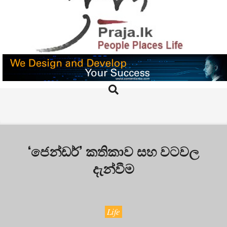
Skip
to
content
PRAJA.LK
Search
Primary
Navigation
Menu
‘ජෙන්ඩර්’ කතිකාව සහ වටවල
දැන්වීම
Life