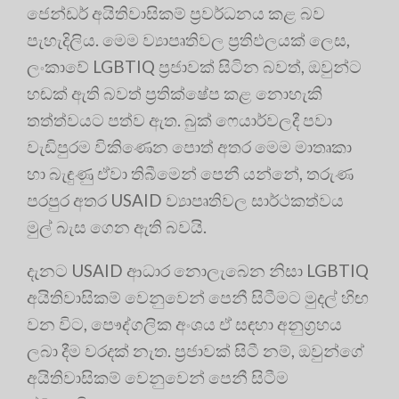
ජෙන්ඩර් අයිතිවාසිකම් ප්‍රවර්ධනය කළ බව
පැහැදිලිය. මෙම ව්‍යාපෘතිවල ප්‍රතිඵලයක් ලෙස,
ලංකාවේ LGBTIQ ප්‍රජාවක් සිටින බවත්, ඔවුන්ට
හඬක් ඇති බවත් ප්‍රතික්ෂේප කළ නොහැකි
තත්ත්වයට පත්ව ඇත. බුක් ෆෙයාර්වලදී පවා
වැඩිපුරම විකිණෙන පොත් අතර මෙම මාතෘකා
හා බැඳුණු ඒවා තිබීමෙන් පෙනී යන්නේ, තරුණ
පරපුර අතර USAID ව්‍යාපෘතිවල සාර්ථකත්වය
මුල් බැස ගෙන ඇති බවයි.
දැනට USAID ආධාර නොලැබෙන නිසා LGBTIQ
අයිතිවාසිකම් වෙනුවෙන් පෙනී සිටීමට මුදල් හිඟ
වන විට, පෞද්ගලික අංශය ඒ සඳහා අනුග්‍රහය
ලබා දීම වරදක් නැත. ප්‍රජාවක් සිටී නම්, ඔවුන්ගේ
අයිතිවාසිකම් වෙනුවෙන් පෙනී සිටීම