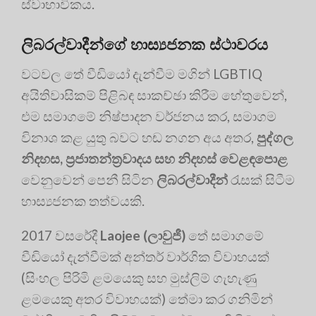
ස්වාභාවිකය.
ලිබරල්වාදීන්ගේ හාස්‍යජනක ස්ථාවරය
වටවල තේ වීඩියෝ දැන්වීම මගින් LGBTIQ
අයිතිවාසිකම් පිළිබඳ සාකච්ඡා කිරීම හේතුවෙන්,
එම සමාගමේ නිෂ්පාදන වර්ජනය කර, සමාගම
විනාශ කළ යුතු බවට හඬ නගන අය අතර,
පුද්ගල
නිදහස, ප්‍රජාතන්ත්‍රවාදය සහ නිදහස් වෙළඳපොළ
වෙනුවෙන් පෙනී සිටින
ලිබරල්වාදීන්
රැසක් සිටීම
හාස්‍යජනක තත්වයකි.
2017 වසරේදී
Laojee (ලාවුජී)
තේ සමාගමේ
වීඩියෝ දැන්වීමක් අන්තර් වාර්ගික විවාහයක්
(සිංහල පිරිමි ළමයෙකු සහ මුස්ලිම් ගැහැණු
ළමයෙකු අතර විවාහයක්) තේමා කර ගනිමින්