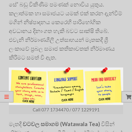
සේ’ බඩු විකිණීම පමණක් නොවිය යුතුය.
කලාත්මක හා සමාජයට යමක් එක් කරන දැන්වීම්
මගින් නිෂ්පාදනය කෙරෙහි පාරිභෝගික
අවධානය දිනා ගත හැකි බවට සාක්ෂි තිබේ.
එවැනි නිර්මාණශීලී උත්සාහයන් මෑතකදී ශ්‍රී
ලංකාවේ ප්‍රබල සමාජ කතිකාවතක් නිර්මාණය
කිරීමට සමත් වී ඇත.
Call 077 1734470 / 077 1229191
මෑතදී
වටවල සමාගම (Watawala Tea)
විසින්