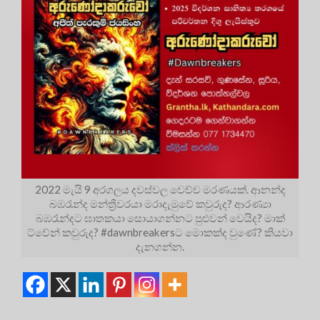
2022 මැයි 9 අරගලය දවස්වල වෙච්ච මරණයක්. ආනන්ද
බඹරැන්ද මන්ත්‍රීවරයා මරාදැමුවේ කවුරුද? ආරණ්‍යා
බඹරැන්දට ඝාතකයා සොයාගන්නට පුළුවන් වෙයිද? මාක්
ට්වේන් කවුරුද? #dawnbreakersට මොකක්ද වුණේ? කියවා
දැනගන්න.