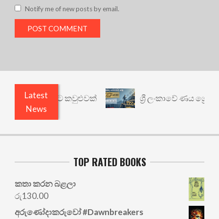
Notify me of new posts by email.
Latest
් යථාර්ථයකට කවුළුවක්
ශ්‍රී ලංකාවේ ණය ශ්‍රේණිගත 
News
TOP RATED BOOKS
කතා කරන බළලා
රු
130.00
අරු‍ණෝදාකරුවෝ #Dawnbreakers