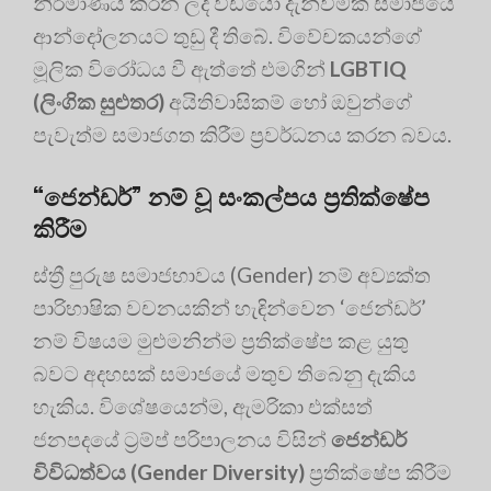
නිර්මාණය කරන ලද වීඩියෝ දැන්වීමක් සමාජයේ
ආන්දෝලනයට තුඩු දී තිබේ. විවේචකයන්ගේ
මූලික විරෝධය වී ඇත්තේ එමගින්
LGBTIQ
(ලිංගික සුළුතර)
අයිතිවාසිකම් හෝ ඔවුන්ගේ
පැවැත්ම සමාජගත කිරීම ප්‍රවර්ධනය කරන බවය.
“ජෙන්ඩර්” නම් වූ සංකල්පය ප්‍රතික්ෂේප
කිරීම
ස්ත්‍රී පුරුෂ සමාජභාවය (Gender) නම් අව්‍යක්ත
පාරිභාෂික වචනයකින් හැඳින්වෙන ‘ජෙන්ඩර්’
නම් විෂයම මුළුමනින්ම ප්‍රතික්ෂේප කළ යුතු
බවට අදහසක් සමාජයේ මතුව තිබෙනු දැකිය
හැකිය. විශේෂයෙන්ම, ඇමරිකා එක්සත්
ජනපදයේ ට්‍රම්ප් පරිපාලනය විසින්
ජෙන්ඩර්
විවිධත්වය (Gender Diversity)
ප්‍රතික්ෂේප කිරීම