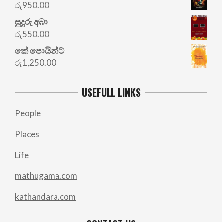
රු
950.00
සුදුරු අබා
රු
550.00
කේ පොයින්ට්
රු
1,250.00
USEFULL LINKS
People
Places
Life
mathugama.com
kathandara.com