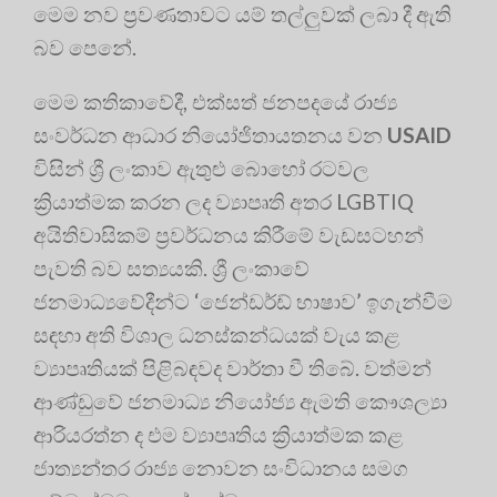
මෙම නව ප්‍රවණතාවට යම් තල්ලුවක් ලබා දී ඇති
බව පෙනේ.
මෙම කතිකාවේදී, එක්සත් ජනපදයේ රාජ්‍ය
සංවර්ධන ආධාර නියෝජිතායතනය වන
USAID
විසින් ශ්‍රී ලංකාව ඇතුළු බොහෝ රටවල
ක්‍රියාත්මක කරන ලද ව්‍යාපෘති අතර LGBTIQ
අයිතිවාසිකම් ප්‍රවර්ධනය කිරීමේ වැඩසටහන්
පැවති බව සත්‍යයකි. ශ්‍රී ලංකාවේ
ජනමාධ්‍යවේදීන්ට ‘ජෙන්ඩර්ඩ් භාෂාව’ ඉගැන්වීම
සඳහා අති විශාල ධනස්කන්ධයක් වැය කළ
ව්‍යාපෘතියක් පිළිබඳවද වාර්තා වී තිබේ. වත්මන්
ආණ්ඩුවේ ජනමාධ්‍ය නියෝජ්‍ය ඇමති කෞශල්‍යා
ආරියරත්න ද එම ව්‍යාපෘතිය ක්‍රියාත්මක කළ
ජාත්‍යන්තර රාජ්‍ය නොවන සංවිධානය සමග