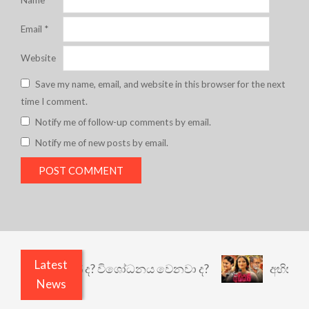
Email
*
Website
Save my name, email, and website in this browser for the next
time I comment.
Notify me of follow-up comments by email.
Notify me of new posts by email.
Latest
ළෙයි කුඩු නැත් ද? විශෝධනය වෙනවා ද?
අභිසාරී: ව
News