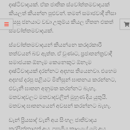
දෘෂ්ටිවාදයක්. ඒක ජාතික ස්වෝත්තමවාදයක්
කියලත් කියන්න පුළුවන්. තමන් සමාජවාදී නිසා
සෙසු ජනයාට වඩා උතුම්ය කියල හිතන එකත්
ස්වෝත්තමවාදයක්.
ස්වෝත්තමවාදයන් කියන්නෙ කරදරකාරී
තත්වයන් බව ඇත්ත. ඒ වුණාට, ප්‍රජාතන්ත්‍රවාදී
සමාජයක ඕනෑම කෙනෙකුට ඕනෑම
දෘෂ්ටිවාදයක් දරන්නට අදහස තියෙනවා. එහෙම
අදහස් දරපු පළියට මිනිසුන් ඝාතනය කරන්නට,
එවැනි ඝාතන අනුමත කරන්නට බැහැ.
මතවාදවලට මතවාදවලින් මුහුණ දිය යුතුයි.
මතවාද ඝාතනයෙන් අවසන් කරන්නට බැහැ.
ඩෑන් ප්‍රියසාද් වැනි අය සිංහල ජාතිවාදය
කරපින්නාගත් අය. පසුගිය කාලයේ මේ අය