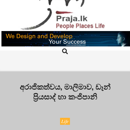
Skip
to
content
PRAJA.LK
Search
Primary
Navigation
Menu
අරාජිකත්වය, මාලිමාව, ඩෑන්
ප්‍රියසාද් හා කංජිපානි
Life