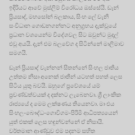
ඉදිරියට ආවේ මුස්ලිම් විරෝධය ඔස්සේයි. ඩෑන්
ප්‍රියසාද්, මහසෝන් බලකාය, සිංහ ලේ වැනි
සංවිධාන ගොඩනගන්නට අනුග්‍රහය දැක්වූයේ
ප්‍රධාන වශයෙන්ම විදේශවල සිට ඔවුන්ට මුදල්
එවූ අයයි. දැන් එම බලවේග ද සිටින්නේ මාලිමාව
සමගයි.
ඩෑන් ප්‍රියසාද් වැන්නන් සිතන්නේ සිංහල ජාතිය
උත්තම නිසා අනෙක් ජාතීන් යටහත් පහත් ලෙස
සිටිය යුතු බවයි. ඔහුගේ ප්‍රවේශයේ යම්
ප්‍රචණ්ඩත්වයක් ද දක්නට ලැබෙනවා. ශ්‍රී ලාංකික
රාජ්‍යයේ ද මෙම ලක්ෂණය තියෙනවා. මා එය
සිංහල-බෞද්ධ-ගොවිගම-පිරිමි ආධිපත්‍යයෙන්
යුත් එකක් ලෙස හඳුන්වන්නේ ඒ නිසායි.
වර්තමාන ආණ්ඩුව එම පදනම සහිත