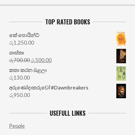
TOP RATED BOOKS
කේ පොයින්ට්
රු
1,250.00
ශාස්තෘ
Original
Current
රු
700.00
රු
500.00
price
price
කතා කරන බළලා
was:
is:
රු
130.00
රු700.00.
රු500.00.
අරු‍ණෝදාකරුවෝ #Dawnbreakers
රු
950.00
USEFULL LINKS
People