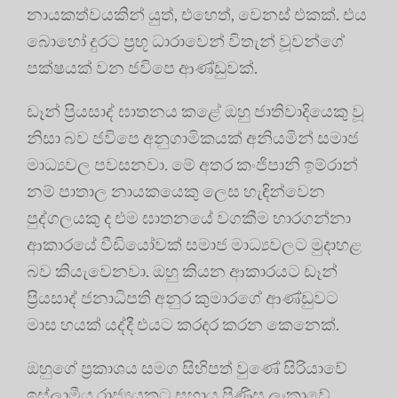
නායකත්වයකින් යුත්, එහෙත්, වෙනස් එකක්. එය
බොහෝ දුරට ප්‍රභූ ධාරාවෙන් විතැන් වූවන්ගේ
පක්ෂයක් වන ජවිපෙ ආණ්ඩුවක්.
ඩෑන් ප්‍රියසාද් ඝාතනය කළේ ඔහු ජාතිවාදියෙකු වූ
නිසා බව ජවිපෙ අනුගාමිකයක් අනියමින් සමාජ
මාධ්‍යවල පවසනවා. මේ අතර කංජිපානි ඉම්රාන්
නම් පාතාල නායකයෙකු ලෙස හැඳින්වෙන
පුද්ගලයකු ද එම ඝාතනයේ වගකීම භාරගන්නා
ආකාරයේ වීඩියෝවක් සමාජ මාධ්‍යවලට මුදාහළ
බව කියැවෙනවා. ඔහු කියන ආකාරයට ඩෑන්
ප්‍රියසාද් ජනාධිපති අනුර කුමාරගේ ආණ්ඩුවට
මාස හයක් යද්දී එයට කරදර කරන කෙනෙක්.
ඔහුගේ ප්‍රකාශය සමග සිහිපත් වුණේ සිරියාවේ
ඉස්ලාමීය රාජ්‍යයකට සහාය පිණිස ලංකාවේ