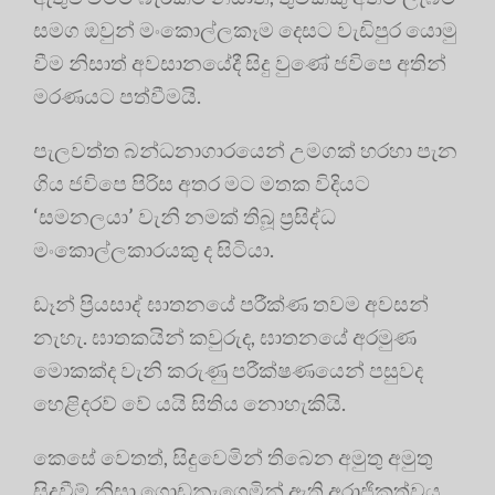
සමග ඔවුන් මංකොල්ලකෑම දෙසට වැඩිපුර යොමු
වීම නිසාත් අවසානයේදී සිදු වුණේ ජවිපෙ අතින්
මරණයට පත්වීමයි.
පැලවත්ත බන්ධනාගාරයෙන් උමගක් හරහා පැන
ගිය ජවිපෙ පිරිස අතර මට මතක විදියට
‘සමනලයා’ වැනි නමක් තිබූ ප්‍රසිද්ධ
මංකොල්ලකාරයකු ද සිටියා.
ඩෑන් ප්‍රියසාද් ඝාතනයේ පරීක්ණ තවම අවසන්
නැහැ. ඝාතකයින් කවුරුද, ඝාතනයේ අරමුණ
මොකක්ද වැනි කරුණු පරීක්ෂණයෙන් පසුවද
හෙළිදරව් වේ යයි සිතිය නොහැකියි.
කෙසේ වෙතත්, සිදුවෙමින් තිබෙන අමුතු අමුතු
සිදුවීම් නිසා ගොඩනැගෙමින් ඇති අරාජිකත්වය