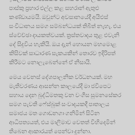
පාස්කු ප්‍රහාර එල්ල කළ සහරාන් ඇතුළු
කණ්ඩායමයි. ඔවුන්ට අවසානයේදී අයිඑස්
සංවිධානය සමග සම්බන්ධයක් තිබීත් නැහැ. එය
ස්වේච්ඡා දායකත්වයක්. ත්‍රස්තවාදය තුළ එවැනි
දේ සිදුවිය හැකියි. ඔය දැන් හොයන මහමොළ
කිසිවක් සාධාරණ සැකයකින් තොරව ඉදිරිපත්
කිරීමට නොලැබෙන්නේ ඒ නිසායි.
මෙය වෙනස් දේශපාලනික වර්ධනයක්. මහ
මැතිවරණය ආසන්න කාලයේදී මා ජවිපෙට
සහාය දෙන බුද්ධිමතකු වන වංගීස සුමනසේකර
සමග පැවති ෆේස්බුක් සංවාදයකදී පාතාලය
සමාජය මත ගොඩනගා ගනිමින් සිටින
ආධිපත්‍යයත්, එය මාලිමාව වෙතත් විහිදෙමින්
තිබෙන ආකාරයත් පෙන්වා දුන්නා.