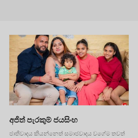
අජිත් පැරකුම් ජයසිංහ
ජාතිවාදය කියන්නෙත් සමාජවාදය වගේම තවත්