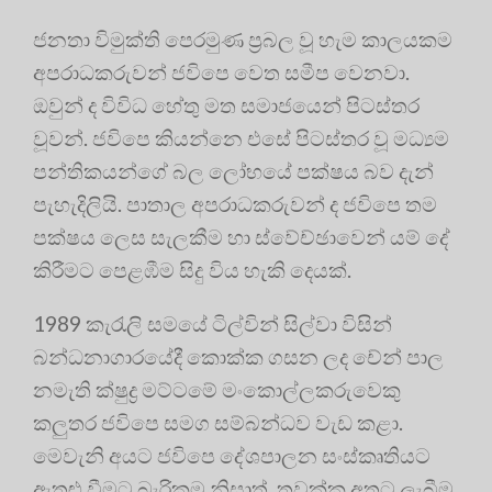
ජනතා විමුක්ති පෙරමුණ ප්‍රබල වූ හැම කාලයකම
අපරාධකරුවන් ජවිපෙ වෙත සමීප වෙනවා.
ඔවුන් ද විවිධ හේතු මත සමාජයෙන් පිටස්තර
වූවන්. ජවිපෙ කියන්නෙ එසේ පිටස්තර වූ මධ්‍යම
පන්තිකයන්ගේ බල ලෝභයේ පක්ෂය බව දැන්
පැහැදිලියි. පාතාල අපරාධකරුවන් ද ජවිපෙ තම
පක්ෂය ලෙස සැලකීම හා ස්වේච්ඡාවෙන් යම් දේ
කිරීමට පෙළඹීම සිදු විය හැකි දෙයක්.
1989 කැරැලි සමයේ ටිල්වින් සිල්වා විසින්
බන්ධනාගාරයේදී කොක්ක ගසන ලද චේන් පාල
නමැති ක්ෂුද්‍ර මට්ටමේ මංකොල්ලකරුවෙකු
කලුතර ජවිපෙ සමග සම්බන්ධව වැඩ කළා.
මෙවැනි අයට ජවිපෙ දේශපාලන සංස්කෘතියට
ඇතුළු වීමට බැරිකම නිසාත්, තුවක්කු අතට ලැබීම