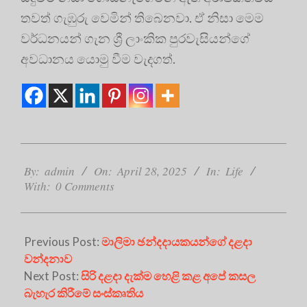
තවත් ගැඹුරු වෙමින් තිබෙනවා. ඒ නිසා මෙම
වර්ධනයන් ගැන ශ්‍රී ලාංකික පුරවැසියන්ගේ
අවධානය යොමු වීම වැදගත්.
2025-
04-
By:
admin
On:
April 28, 2025
In:
Life
With:
0 Comments
28
Previous Post:
මාලිමා ඡන්දදායකයන්ගේ දළදා
වන්දනාව
Next Post:
සිරි දළදා දැක්ම හෙළි කළ අපේ කසල
බැහැර කිරීමේ සංස්කෘතිය