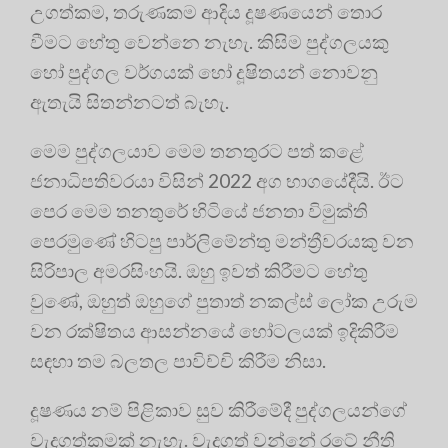
උගත්කම, තරුණකම ආදිය දූෂණයෙන් තොර
වීමට හේතු වෙන්නෙ නැහැ. කිසිම පුද්ගලයකු
හෝ පුද්ගල වර්ගයක් හෝ දූෂිතයන් නොවනු
ඇතැයි සිතන්නටත් බැහැ.
මෙම පුද්ගලයාව මෙම තනතුරට පත් කළේ
ජනාධිපතිවරයා විසින් 2022 අග භාගයේදීයි. ඊට
පෙර මෙම තනතුරේ හිටියේ ජනතා විමුක්ති
පෙරමුණේ හිටපු පාර්ලිමේන්තු මන්ත්‍රීවරයකු වන
සිරිපාල අමරසිංහයි. ඔහු ඉවත් කිරීමට හේතු
වුණේ, ඔහුත් ඔහුගේ පුතාත් නකල්ස් ලෝක උරුම
වන රක්ෂිතය ආසන්නයේ හෝටලයක් ඉදිකිරීම
සඳහා තම බලතල පාවිච්චි කිරීම නිසා.
දූෂණය නම් පිළිකාව සුව කිරීමේදී පුද්ගලයන්ගේ
වැදගත්කමක් නැහැ. වැදගත් වන්නේ රටේ නීති