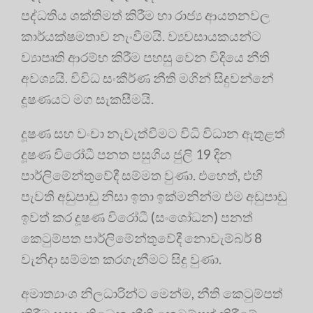
පද්ධතිය ශක්තිමත් කිරීම හා රාජ්‍ය ආයතනවල
කාර්යක්ෂමතාව නැංවීමයි. ව්‍යවසායකයන්ට
ව්‍යාපෘති ආරම්භ කිරීම පහසු වෙන විදියෙ නීති
අවශ්‍යයි. විවිධ සංකීර්ණ නීති මගින් සිදුවන්නේ
දූෂණයට මග සැකසීමයි.
දූෂණ සහ වංචා නැවැත්වීමට විධි විධාන ඇතුළත්
දූෂණ විරෝධී පනත පසුගිය ජුලි 19 දින
පාර්ලිමේන්තුවේදී සම්මත වුණා. එහෙත්, එහි
පැවති අඩුපාඩු නිසා ඉතා ඉක්මනින්ම එම අඩුපාඩු
ඉවත් කර දූෂණ විරෝධී (සංශෝධන) පනත්
කෙටුම්පත පාර්ලිමේන්තුවේදී නොවැම්බර් 8
වැනිදා සම්මත කරගැනීමට සිදු වුණා.
අමාත්‍යාංශ නිලධාරින්ට මෙන්ම, නීති කෙටුම්පත්