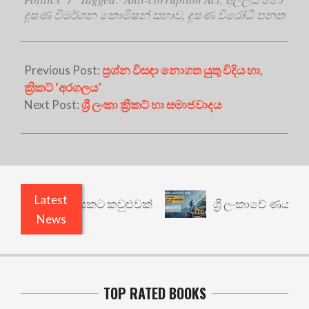
දූෂණ විමර්ශන කොමිෂන් සභාව
,
දූෂණ විරෝධී පනත
Previous Post:
ප්‍රශ්න විසඳා නොගත යුතු විදිය හා,
ක්‍රිකට් ‘අරගලය’
Next Post:
ශ්‍රී ලංකා ක්‍රිකට් හා සමාජවාදය
Latest
 වෙනත් යථාර්ථයකට කවුළුවක්
ශ්‍රී ලංකාවේ ණය ශ්‍රේ
News
TOP RATED BOOKS