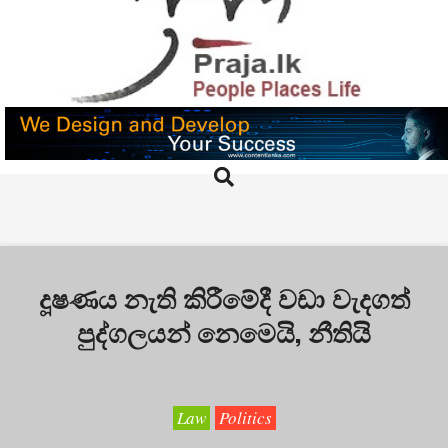
Skip
to
content
PRAJA.LK
Search
Primary
Navigation
Menu
දූෂණය නැති කිරීමේදී වඩා වැදගත්
පුද්ගලයන් නෙමෙයි, නීතියි
Law
Politics