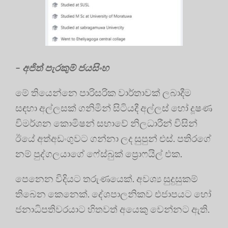
– අජිත් පැරකුම් ජයසිංහ
මේ තියෙන්නෙ පාරිසරික වාර්තාවක් ලබාදීම
සඳහා අල්ලසක් ගනිමින් සිටියදී අල්ලස් හෝ දූෂණ
විමර්ශන කොමිෂන් සභාවේ නිලධාරීන් විසින්
ඊයේ අත්අඩංගුවට ගන්නා ලද සුපුන් එස්. පතිරගේ
නම් පුද්ගලයාගේ ෆේස්බුක් ප්‍රොෆයිල් එක.
පෙනෙන විදියට තරුණයෙක්. අවශ්‍ය සුදුසුකම්
තිබෙන කෙනෙක්. දේශපාලනිකව එජාපයට හෝ
ජනාධිපතිවරයාට හිතවත් අයෙකු වෙන්නට ඇති.