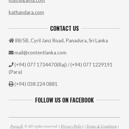
mathugama.com
kathandara.com
CONTACT US
88/5B, Cyril Janz Road, Panadura, Sri Lanka
mail@contentlanka.com
(+94) 077 1734470(Raj) / (+94) 077 1229191
(Para)
(+94) 038 224 0881
FOLLOW US ON FACEBOOK
Praja.lk
© All rights reserved. |
Privacy Policy
|
Terms & Condition
|