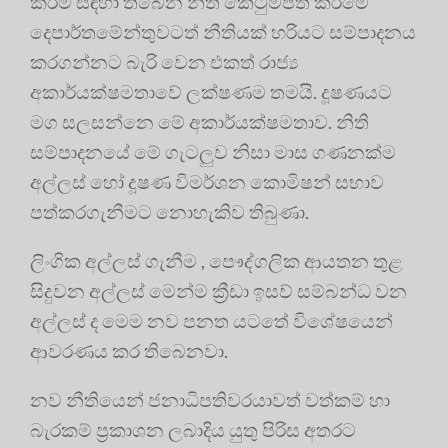
කිරීම සඳහා තිබෙන නීති කෙටුම්පත් කිරීමේ
දෙපාර්තමේන්තුවටත් නීතියක් හරියට සම්පාදනය
කරගන්නට බැරි වෙන එකත් රාජ්‍ය
අකාර්යක්ෂමතාවේ ලක්ෂණම තමයි. දූෂණයට
මග සලසන්නෙ මේ අකාර්යක්ෂමතාව. නිති
සම්පාදනයේ මේ ගැටලුව නිසා මාස ගණනක්ම
අල්ලස් හෝ දූෂණ විමර්ශන කොමිෂන් සභාව
පත්කරගැනීමට නොහැකිව තිබුණා.
ලිංගික අල්ලස් ගැනීම , පෞද්ගලික ආයතන තුළ
සිදුවන අල්ලස් මෙන්ම ක්‍රීඩා ඉසව් සම්බන්ධ වන
අල්ලස් ද මෙම නව පනත යටතේ විශේෂයෙන්
ආවරණය කර තිබෙනවා.
නව නීතියෙන් ජනාධිපතිවරයාවත් වත්කම් හා
බැරකම් ප්‍රකාශන ලබාදිය යුතු පිරිස අතරට