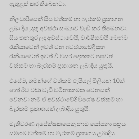
ඇතුළත් කර තිබෙනවා.
නිලධාරියෙක් සිය වත්කම් හා බැරකම් ප්‍රකාශන
ලබා දිය යුතු අවස්ථා සංඛ්‍යාව වැඩි කර තිබෙනවා.
සිය තනතුර ලද අවස්ථාවෙයි, වාර්ෂිකවයි මෙන්ම
රැකියාවෙන් ඉවත් වන අවස්ථාවේදී සහ
රැකියාවෙන් ඉවත් වී වසර දෙකකට පසුවත්
වත්කම් හා බැරකම් ප්‍රකාශන ලබාදිය යුතුයි.
එසේම, තමන්ගේ වත්කම් රුපියල් මිලියන 10ක්
හෝ ඊට වඩා වැඩි වටිනාකමක වෙනසක්
වෙනවා නම් ඒ අවස්ථාවේදී විශේෂ වත්කම් හා
බැරකම් ප්‍රකාශයක් ලබාදිය යුතුයි.
මැතිවරණ අපේක්ෂකයෙකු නාම යෝජනා පත්‍රය
සමගම වත්කම් හා බැරකම් ප්‍රකාශය ලබාදිය