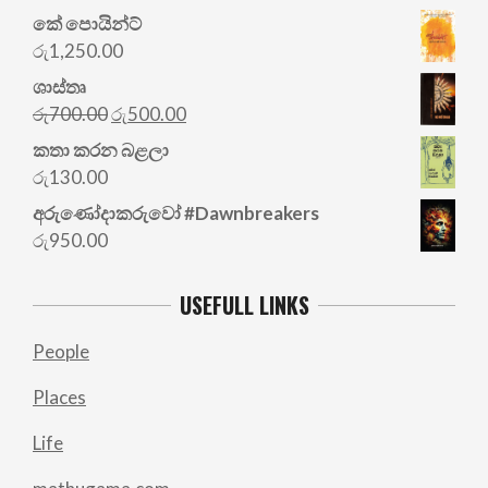
කේ පොයින්ට්
රු
1,250.00
ශාස්තෘ
Original
Current
රු
700.00
රු
500.00
price
price
කතා කරන බළලා
was:
is:
රු
130.00
රු700.00.
රු500.00.
අරු‍ණෝදාකරුවෝ #Dawnbreakers
රු
950.00
USEFULL LINKS
People
Places
Life